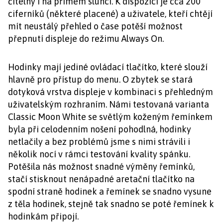
čitelný i na přímém slunci. K dispozici je cca 200
ciferníků (některé placené) a uživatele, kteří chtějí
mít neustálý přehled o čase potěší možnost
přepnutí displeje do režimu Always On.
Hodinky mají jediné ovládací tlačítko, které slouží
hlavně pro přístup do menu. O zbytek se stará
dotyková vrstva displeje v kombinaci s přehledným
uživatelským rozhraním. Námi testovaná varianta
Classic Moon White se světlým koženým řemínkem
byla při celodenním nošení pohodlná, hodinky
netlačily a bez problémů jsme s nimi strávili i
několik nocí v rámci testování kvality spánku.
Potěšila nás možnost snadné výměny řemínků,
stačí stisknout nenápadné aretační tlačítko na
spodní straně hodinek a řemínek se snadno vysune
z těla hodinek, stejně tak snadno se poté řemínek k
hodinkám připojí.