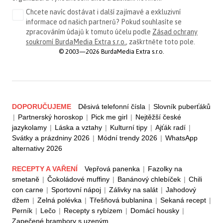
Chcete navíc dostávat i další zajímavé a exkluzivní
informace od našich partnerů? Pokud souhlasíte se
zpracováním údajů k tomuto účelu podle
Zásad ochrany
soukromí BurdaMedia Extra s.r.o.
, zaškrtněte toto pole.
© 2003—2026 BurdaMedia Extra s.r.o.
DOPORUČUJEME
Děsivá telefonní čísla
|
Slovník puberťáků
|
Partnerský horoskop
|
Pick me girl
|
Nejtěžší české
jazykolamy
|
Láska a vztahy
|
Kulturní tipy
|
Ajťák radí
|
Svátky a prázdniny 2026
|
Módní trendy 2026
|
WhatsApp
alternativy 2026
RECEPTY A VAŘENÍ
Vepřová panenka
|
Fazolky na
smetaně
|
Čokoládové muffiny
|
Banánový chlebíček
|
Chili
con carne
|
Sportovní nápoj
|
Zálivky na salát
|
Jahodový
džem
|
Zelná polévka
|
Třešňová bublanina
|
Sekaná recept
|
Perník
|
Lečo
|
Recepty s rybízem
|
Domácí housky
|
Zapečené brambory s uzeným