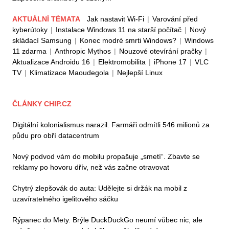
AKTUÁLNÍ TÉMATA
Jak nastavit Wi-Fi
|
Varování před
kyberútoky
|
Instalace Windows 11 na starší počítač
|
Nový
skládací Samsung
|
Konec modré smrti Windows?
|
Windows
11 zdarma
|
Anthropic Mythos
|
Nouzové otevírání pračky
|
Aktualizace Androidu 16
|
Elektromobilita
|
iPhone 17
|
VLC
TV
|
Klimatizace Maoudegola
|
Nejlepší Linux
ČLÁNKY CHIP.CZ
Digitální kolonialismus narazil. Farmáři odmítli 546 milionů za
půdu pro obří datacentrum
Nový podvod vám do mobilu propašuje „smetí“. Zbavte se
reklamy po hovoru dřív, než vás začne otravovat
Chytrý zlepšovák do auta: Udělejte si držák na mobil z
uzavíratelného igelitového sáčku
Rýpanec do Mety. Brýle DuckDuckGo neumí vůbec nic, ale