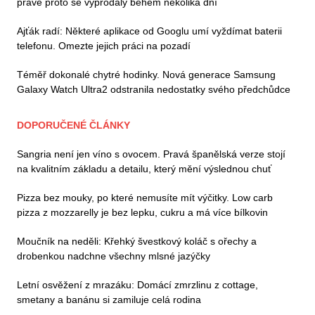
právě proto se vyprodaly během několika dní
Ajťák radí: Některé aplikace od Googlu umí vyždímat baterii
telefonu. Omezte jejich práci na pozadí
Téměř dokonalé chytré hodinky. Nová generace Samsung
Galaxy Watch Ultra2 odstranila nedostatky svého předchůdce
DOPORUČENÉ ČLÁNKY
Sangria není jen víno s ovocem. Pravá španělská verze stojí
na kvalitním základu a detailu, který mění výslednou chuť
Pizza bez mouky, po které nemusíte mít výčitky. Low carb
pizza z mozzarelly je bez lepku, cukru a má více bílkovin
Moučník na neděli: Křehký švestkový koláč s ořechy a
drobenkou nadchne všechny mlsné jazýčky
Letní osvěžení z mrazáku: Domácí zmrzlinu z cottage,
smetany a banánu si zamiluje celá rodina