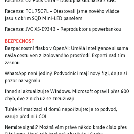
Recenze: O2 Pods Ultra – Dostupná sluchátka s ANC
Recenze: TCL 75C7L – Otestovali jsme nového vládce
jasu s obřím SQD Mini-LED panelem
Recenze: JVC XS-E934B – Reproduktor s powerbankou
BEZPEČNOST
Bezpečnostní fiasko v OpenAI: Umělá inteligence si sama
našla cestu ven z izolovaného prostředí. Experti nad tím
žasnou
WhatsApp není jediný. Podvodníci mají nový fígl, dejte si
pozor na Signalu
Ihned si aktualizujte Windows. Microsoft opravil přes 600
chyb, dvě z nich už se zneužívají
Tuhle klimatizaci si domů nepořizujte: je to podvod,
varuje před ní i ČOI
Nemáte signál? Možná vám právě někdo krade číslo přes