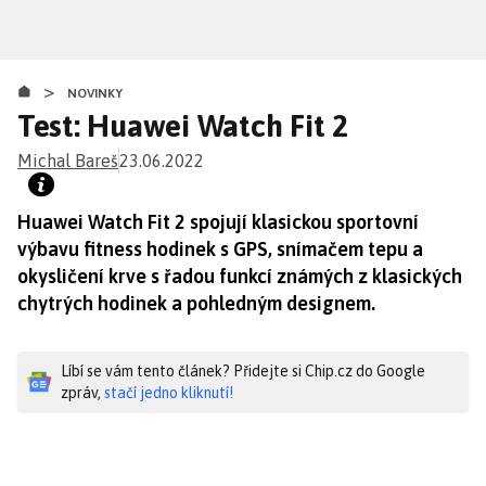
Přejít
k
hlavnímu
>
obsahu
NOVINKY
Test: Huawei Watch Fit 2
Michal Bareš
23.06.2022
Huawei Watch Fit 2 spojují klasickou sportovní
výbavu fitness hodinek s GPS, snímačem tepu a
okysličení krve s řadou funkcí známých z klasických
chytrých hodinek a pohledným designem.
Líbí se vám tento článek? Přidejte si Chip.cz do Google
zpráv,
stačí jedno kliknutí!