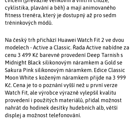
cvičení (převážně venkovní a vnitřní chůze,
cyklistika, plavání a běh) a mají animovaného
fitness trenéra, který je dostupný až pro sedm
tréninkových módů.
Na český trh přichází Huawei Watch Fit 2 ve dvou
modelech - Active a Classic. Řada Active nabídne za
cenu 3 499 Kč barevné provedení Deep Tarnish s
Midnight Black silikonovým náramkem a Gold se
Sakura Pink silikonovým náramkem. Edice Classic
Moon White s koženým náramkem přijde na 3 999
Kč. Cena je to o poznání vyšší než u první verze
Watch Fit, ale výrobce výrazně vylepšil kvalitu
provedení i použitých materiálů, přidal možnost
nahrát do hodinek desítky hudebních alb, větší
displej a možnost telefonování.