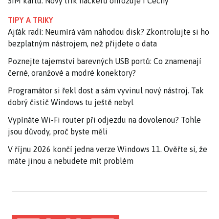
SIM kartu. Nový trik hackerů ohrožuje i Čechy
TIPY A TRIKY
Ajťák radí: Neumírá vám náhodou disk? Zkontrolujte si ho
bezplatným nástrojem, než přijdete o data
Poznejte tajemství barevných USB portů: Co znamenají
černé, oranžové a modré konektory?
Programátor si řekl dost a sám vyvinul nový nástroj. Tak
dobrý čistič Windows tu ještě nebyl
Vypínáte Wi-Fi router při odjezdu na dovolenou? Tohle
jsou důvody, proč byste měli
V říjnu 2026 končí jedna verze Windows 11. Ověřte si, že
máte jinou a nebudete mít problém