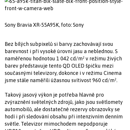
Sony Bravia XR-55A95K, foto: Sony
Bez bílých subpixelů si barvy zachovávají svou
barevnost i při vysoké úrovni jasu a neblednou. S
naměřenou hodnotou 1 042 cd/m² v režimu živých
barev představuje tento QD OLED špičku mezi
současnými televizory, dokonce i v režimu Cinema
jsme stále naměřili úžasnou svítivost 960 cd/m².
Takový jasový výkon je potřeba hlavně pro
zvýraznění světelných zdrojů, jako jsou světlomety
automobilů, ale dostatečné rezervy obrazovky se
hodí i při sledování obsahu při intenzivním denním
světle. Televizor mimochodem nepodporuje