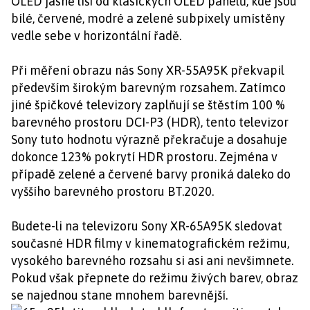
OLED jasně liší od klasických OLED panelů, kde jsou
bílé, červené, modré a zelené subpixely umístěny
vedle sebe v horizontální řadě.
Při měření obrazu nás Sony XR-55A95K překvapil
především širokým barevným rozsahem. Zatímco
jiné špičkové televizory zaplňují se štěstím 100 %
barevného prostoru DCI-P3 (HDR), tento televizor
Sony tuto hodnotu výrazně překračuje a dosahuje
dokonce 123% pokrytí HDR prostoru. Zejména v
případě zelené a červené barvy proniká daleko do
vyššího barevného prostoru BT.2020.
Budete-li na televizoru Sony XR-65A95K sledovat
současné HDR filmy v kinematografickém režimu,
vysokého barevného rozsahu si asi ani nevšimnete.
Pokud však přepnete do režimu živých barev, obraz
se najednou stane mnohem barevnější.