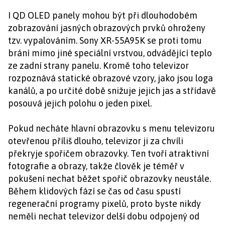
I QD OLED panely mohou být při dlouhodobém
zobrazování jasných obrazových prvků ohroženy
tzv. vypalováním. Sony XR-55A95K se proti tomu
brání mimo jiné speciální vrstvou, odvádějící teplo
ze zadní strany panelu. Kromě toho televizor
rozpoznává statické obrazové vzory, jako jsou loga
kanálů, a po určité době snižuje jejich jas a střídavě
posouvá jejich polohu o jeden pixel.
Pokud necháte hlavní obrazovku s menu televizoru
otevřenou příliš dlouho, televizor ji za chvíli
překryje spořičem obrazovky. Ten tvoří atraktivní
fotografie a obrazy, takže člověk je téměř v
pokušení nechat běžet spořič obrazovky neustále.
Během klidových fází se čas od času spustí
regenerační programy pixelů, proto byste nikdy
neměli nechat televizor delší dobu odpojený od