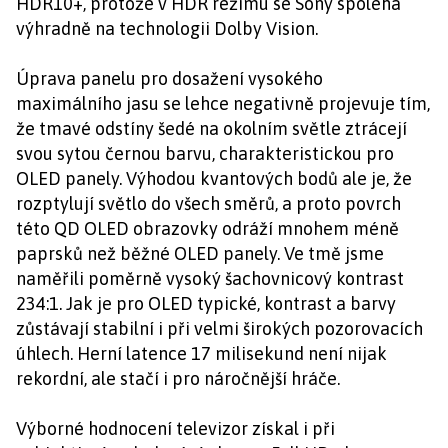
HDR10+, protože v HDR režimu se Sony spoléhá
výhradně na technologii Dolby Vision.
Úprava panelu pro dosažení vysokého
maximálního jasu se lehce negativně projevuje tím,
že tmavé odstíny šedé na okolním světle ztrácejí
svou sytou černou barvu, charakteristickou pro
OLED panely. Výhodou kvantových bodů ale je, že
rozptylují světlo do všech směrů, a proto povrch
této QD OLED obrazovky odráží mnohem méně
paprsků než běžné OLED panely. Ve tmě jsme
naměřili poměrně vysoký šachovnicový kontrast
234:1. Jak je pro OLED typické, kontrast a barvy
zůstávají stabilní i při velmi širokých pozorovacích
úhlech. Herní latence 17 milisekund není nijak
rekordní, ale stačí i pro náročnější hráče.
Výborné hodnocení televizor získal i při