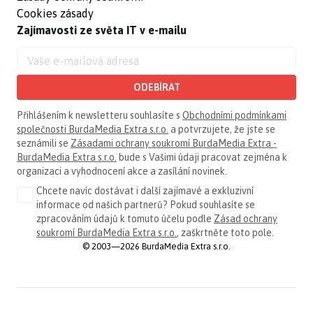
Cookies zásady
Zajímavosti ze světa IT v e-mailu
ODEBÍRAT
Přihlášením k newsletteru souhlasíte s
Obchodními podmínkami
společnosti BurdaMedia Extra s.r.o.
a potvrzujete, že jste se
seznámili se
Zásadami ochrany soukromí BurdaMedia Extra -
BurdaMedia Extra s.r.o.
bude s Vašimi údaji pracovat zejména k
organizaci a vyhodnocení akce a zasílání novinek.
Chcete navíc dostávat i další zajímavé a exkluzivní
informace od našich partnerů? Pokud souhlasíte se
zpracováním údajů k tomuto účelu podle
Zásad ochrany
soukromí BurdaMedia Extra s.r.o.
, zaškrtněte toto pole.
© 2003—2026 BurdaMedia Extra s.r.o.