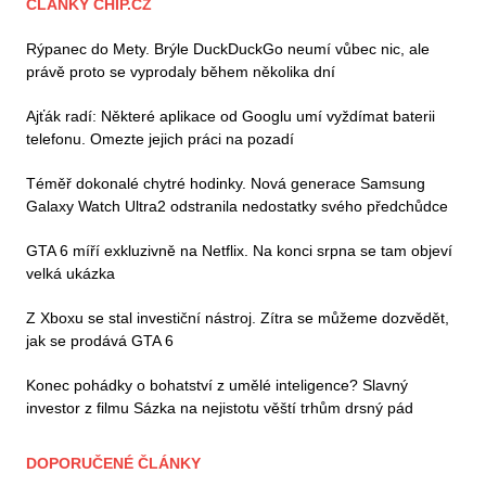
ČLÁNKY CHIP.CZ
Rýpanec do Mety. Brýle DuckDuckGo neumí vůbec nic, ale
právě proto se vyprodaly během několika dní
Ajťák radí: Některé aplikace od Googlu umí vyždímat baterii
telefonu. Omezte jejich práci na pozadí
Téměř dokonalé chytré hodinky. Nová generace Samsung
Galaxy Watch Ultra2 odstranila nedostatky svého předchůdce
GTA 6 míří exkluzivně na Netflix. Na konci srpna se tam objeví
velká ukázka
Z Xboxu se stal investiční nástroj. Zítra se můžeme dozvědět,
jak se prodává GTA 6
Konec pohádky o bohatství z umělé inteligence? Slavný
investor z filmu Sázka na nejistotu věští trhům drsný pád
DOPORUČENÉ ČLÁNKY