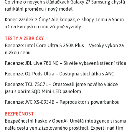
Co víme o nových skládačkách Galaxy Z? Samsung chystá
radikální proměnu i nový model
Konec zásilek z Číny? Ale kdepak, e-shopy Temu a Shein
už na Evropskou unii zřejmě vyzrály
TESTY A ŽEBŘÍČKY
Recenze: Intel Core Ultra 5 250K Plus – Vysoký výkon za
nízkou cenu
Recenze: JBL Live 780 NC – Skvěle vybavená střední třída
Recenze: O2 Pods Ultra – Dostupná sluchátka s ANC
Recenze: TCL 75C7L – Otestovali jsme nového vládce
jasu s obřím SQD Mini-LED panelem
Recenze: JVC XS-E934B – Reproduktor s powerbankou
BEZPEČNOST
Bezpečnostní fiasko v OpenAI: Umělá inteligence si sama
našla cestu ven z izolovaného prostředí. Experti nad tím