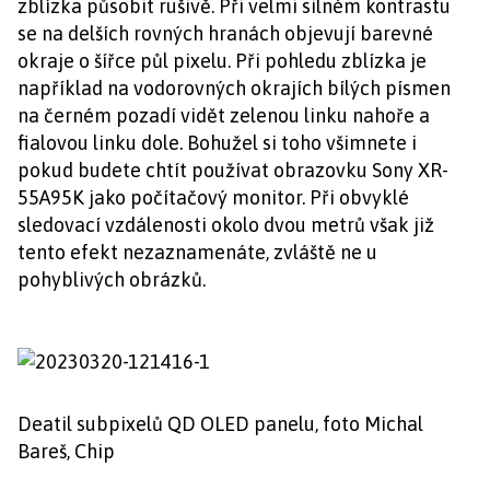
zblízka působit rušivě. Při velmi silném kontrastu
se na delších rovných hranách objevují barevné
okraje o šířce půl pixelu. Při pohledu zblízka je
například na vodorovných okrajích bílých písmen
na černém pozadí vidět zelenou linku nahoře a
fialovou linku dole. Bohužel si toho všimnete i
pokud budete chtít používat obrazovku Sony XR-
55A95K jako počítačový monitor. Při obvyklé
sledovací vzdálenosti okolo dvou metrů však již
tento efekt nezaznamenáte, zvláště ne u
pohyblivých obrázků.
Deatil subpixelů QD OLED panelu, foto Michal
Bareš, Chip