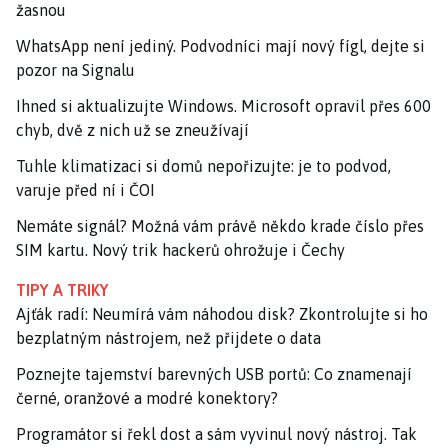
žasnou
WhatsApp není jediný. Podvodníci mají nový fígl, dejte si
pozor na Signalu
Ihned si aktualizujte Windows. Microsoft opravil přes 600
chyb, dvě z nich už se zneužívají
Tuhle klimatizaci si domů nepořizujte: je to podvod,
varuje před ní i ČOI
Nemáte signál? Možná vám právě někdo krade číslo přes
SIM kartu. Nový trik hackerů ohrožuje i Čechy
TIPY A TRIKY
Ajťák radí: Neumírá vám náhodou disk? Zkontrolujte si ho
bezplatným nástrojem, než přijdete o data
Poznejte tajemství barevných USB portů: Co znamenají
černé, oranžové a modré konektory?
Programátor si řekl dost a sám vyvinul nový nástroj. Tak