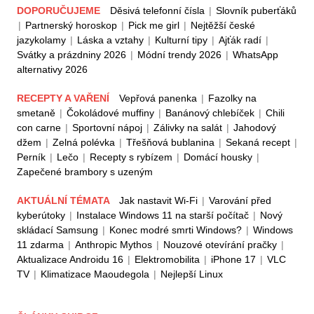
DOPORUČUJEME
Děsivá telefonní čísla
|
Slovník puberťáků
|
Partnerský horoskop
|
Pick me girl
|
Nejtěžší české
jazykolamy
|
Láska a vztahy
|
Kulturní tipy
|
Ajťák radí
|
Svátky a prázdniny 2026
|
Módní trendy 2026
|
WhatsApp
alternativy 2026
RECEPTY A VAŘENÍ
Vepřová panenka
|
Fazolky na
smetaně
|
Čokoládové muffiny
|
Banánový chlebíček
|
Chili
con carne
|
Sportovní nápoj
|
Zálivky na salát
|
Jahodový
džem
|
Zelná polévka
|
Třešňová bublanina
|
Sekaná recept
|
Perník
|
Lečo
|
Recepty s rybízem
|
Domácí housky
|
Zapečené brambory s uzeným
AKTUÁLNÍ TÉMATA
Jak nastavit Wi-Fi
|
Varování před
kyberútoky
|
Instalace Windows 11 na starší počítač
|
Nový
skládací Samsung
|
Konec modré smrti Windows?
|
Windows
11 zdarma
|
Anthropic Mythos
|
Nouzové otevírání pračky
|
Aktualizace Androidu 16
|
Elektromobilita
|
iPhone 17
|
VLC
TV
|
Klimatizace Maoudegola
|
Nejlepší Linux