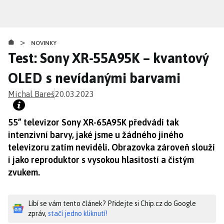
Přejít
k
hlavnímu
>
obsahu
NOVINKY
Test: Sony XR-55A95K – kvantový
OLED s nevídanými barvami
Michal Bareš
20.03.2023
55” televizor Sony XR-65A95K předvádí tak
intenzivní barvy, jaké jsme u žádného jiného
televizoru zatím neviděli. Obrazovka zároveň slouží
i jako reproduktor s vysokou hlasitostí a čistým
zvukem.
Líbí se vám tento článek? Přidejte si Chip.cz do Google
zpráv,
stačí jedno kliknutí!