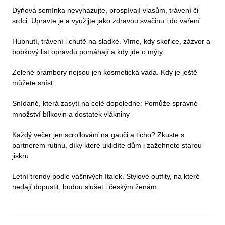
Dýňová semínka nevyhazujte, prospívají vlasům, trávení či
srdci. Upravte je a využijte jako zdravou svačinu i do vaření
Hubnutí, trávení i chutě na sladké. Víme, kdy skořice, zázvor a
bobkový list opravdu pomáhají a kdy jde o mýty
Zelené brambory nejsou jen kosmetická vada. Kdy je ještě
můžete sníst
Snídaně, která zasytí na celé dopoledne: Pomůže správné
množství bílkovin a dostatek vlákniny
Každý večer jen scrollování na gauči a ticho? Zkuste s
partnerem rutinu, díky které uklidíte dům i zažehnete starou
jiskru
Letní trendy podle vášnivých Italek. Stylové outfity, na které
nedají dopustit, budou slušet i českým ženám