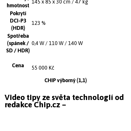
145 x 85 x 30 cm / 47 kg
hmotnost
Pokrytí
DCI-P3
123 %
(HDR)
Spotřeba
(spánek /
0,4 W / 110 W / 140 W
SD / HDR)
Cena
55 000 Kč
CHIP výborný (1,1)
Video tipy ze světa technologií od
redakce Chip.cz –