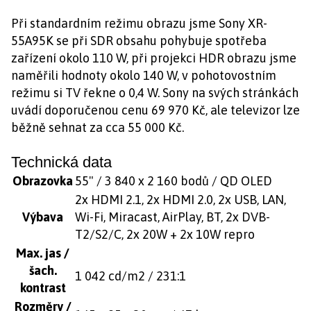
Při standardním režimu obrazu jsme Sony XR-
55A95K se při SDR obsahu pohybuje spotřeba
zařízení okolo 110 W, při projekci HDR obrazu jsme
naměřili hodnoty okolo 140 W, v pohotovostním
režimu si TV řekne o 0,4 W. Sony na svých stránkách
uvádí doporučenou cenu 69 970 Kč, ale televizor lze
běžně sehnat za cca 55 000 Kč.
Technická data
Obrazovka
55" / 3 840 x 2 160 bodů / QD OLED
2x HDMI 2.1, 2x HDMI 2.0, 2x USB, LAN,
Výbava
Wi-Fi, Miracast, AirPlay, BT, 2x DVB-
T2/S2/C, 2x 20W + 2x 10W repro
Max. jas /
šach.
1 042 cd/m2 / 231:1
kontrast
Rozměry /