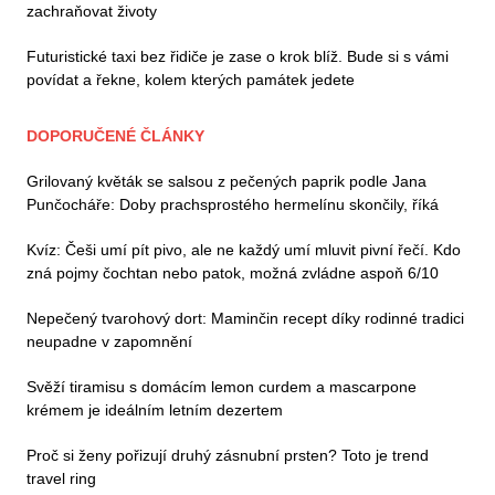
zachraňovat životy
Futuristické taxi bez řidiče je zase o krok blíž. Bude si s vámi
povídat a řekne, kolem kterých památek jedete
DOPORUČENÉ ČLÁNKY
Grilovaný květák se salsou z pečených paprik podle Jana
Punčocháře: Doby prachsprostého hermelínu skončily, říká
Kvíz: Češi umí pít pivo, ale ne každý umí mluvit pivní řečí. Kdo
zná pojmy čochtan nebo patok, možná zvládne aspoň 6/10
Nepečený tvarohový dort: Maminčin recept díky rodinné tradici
neupadne v zapomnění
Svěží tiramisu s domácím lemon curdem a mascarpone
krémem je ideálním letním dezertem
Proč si ženy pořizují druhý zásnubní prsten? Toto je trend
travel ring