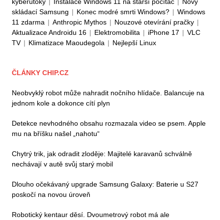
kyberútoky
|
Instalace Windows 11 na starší počítač
|
Nový
skládací Samsung
|
Konec modré smrti Windows?
|
Windows
11 zdarma
|
Anthropic Mythos
|
Nouzové otevírání pračky
|
Aktualizace Androidu 16
|
Elektromobilita
|
iPhone 17
|
VLC
TV
|
Klimatizace Maoudegola
|
Nejlepší Linux
ČLÁNKY CHIP.CZ
Neobvyklý robot může nahradit nočního hlídače. Balancuje na
jednom kole a dokonce cítí plyn
Detekce nevhodného obsahu rozmazala video se psem. Apple
mu na bříšku našel „nahotu“
Chytrý trik, jak odradit zloděje: Majitelé karavanů schválně
nechávají v autě svůj starý mobil
Dlouho očekávaný upgrade Samsung Galaxy: Baterie u S27
poskočí na novou úroveň
Robotický kentaur děsí. Dvoumetrový robot má ale