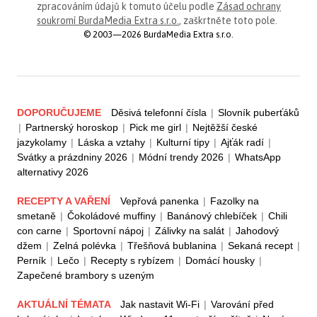
zpracováním údajů k tomuto účelu podle
Zásad ochrany
soukromí BurdaMedia Extra s.r.o.
, zaškrtněte toto pole.
© 2003—2026 BurdaMedia Extra s.r.o.
DOPORUČUJEME
Děsivá telefonní čísla
|
Slovník puberťáků
|
Partnerský horoskop
|
Pick me girl
|
Nejtěžší české
jazykolamy
|
Láska a vztahy
|
Kulturní tipy
|
Ajťák radí
|
Svátky a prázdniny 2026
|
Módní trendy 2026
|
WhatsApp
alternativy 2026
RECEPTY A VAŘENÍ
Vepřová panenka
|
Fazolky na
smetaně
|
Čokoládové muffiny
|
Banánový chlebíček
|
Chili
con carne
|
Sportovní nápoj
|
Zálivky na salát
|
Jahodový
džem
|
Zelná polévka
|
Třešňová bublanina
|
Sekaná recept
|
Perník
|
Lečo
|
Recepty s rybízem
|
Domácí housky
|
Zapečené brambory s uzeným
AKTUÁLNÍ TÉMATA
Jak nastavit Wi-Fi
|
Varování před