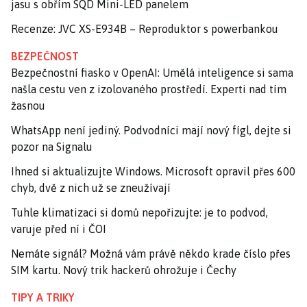
jasu s obřím SQD Mini-LED panelem
Recenze: JVC XS-E934B – Reproduktor s powerbankou
BEZPEČNOST
Bezpečnostní fiasko v OpenAI: Umělá inteligence si sama
našla cestu ven z izolovaného prostředí. Experti nad tím
žasnou
WhatsApp není jediný. Podvodníci mají nový fígl, dejte si
pozor na Signalu
Ihned si aktualizujte Windows. Microsoft opravil přes 600
chyb, dvě z nich už se zneužívají
Tuhle klimatizaci si domů nepořizujte: je to podvod,
varuje před ní i ČOI
Nemáte signál? Možná vám právě někdo krade číslo přes
SIM kartu. Nový trik hackerů ohrožuje i Čechy
TIPY A TRIKY