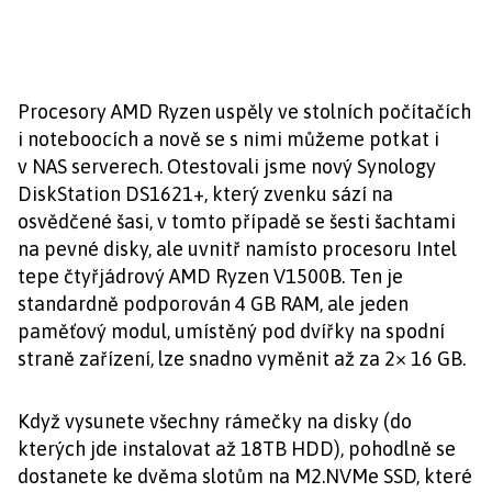
Procesory AMD Ryzen uspěly ve stolních počítačích
i noteboocích a nově se s nimi můžeme potkat i
v NAS serverech. Otestovali jsme nový Synology
DiskStation DS1621+, který zvenku sází na
osvědčené šasi, v tomto případě se šesti šachtami
na pevné disky, ale uvnitř namísto procesoru Intel
tepe čtyřjádrový AMD Ryzen V1500B. Ten je
standardně podporován 4 GB RAM, ale jeden
paměťový modul, umístěný pod dvířky na spodní
straně zařízení, lze snadno vyměnit až za 2× 16 GB.
Když vysunete všechny rámečky na disky (do
kterých jde instalovat až 18TB HDD), pohodlně se
dostanete ke dvěma slotům na M2.NVMe SSD, které