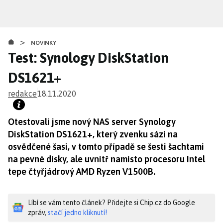
Přejít
k
hlavnímu
>
obsahu
NOVINKY
Test: Synology DiskStation
DS1621+
redakce
18.11.2020
Otestovali jsme nový NAS server Synology
DiskStation DS1621+, který zvenku sází na
osvědčené šasi, v tomto případě se šesti šachtami
na pevné disky, ale uvnitř namísto procesoru Intel
tepe čtyřjádrový AMD Ryzen V1500B.
Líbí se vám tento článek? Přidejte si Chip.cz do Google
zpráv,
stačí jedno kliknutí!