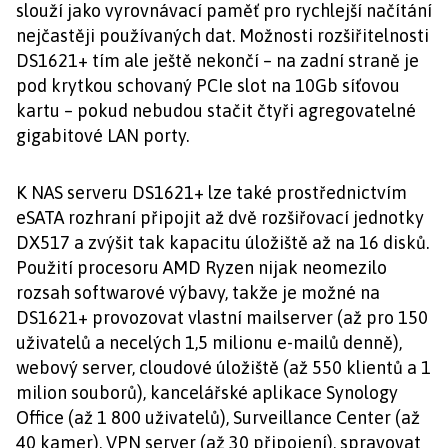
slouží jako vyrovnávací paměť pro rychlejší načítání
nejčastěji používaných dat. Možnosti rozšiřitelnosti
DS1621+ tím ale ještě nekončí – na zadní straně je
pod krytkou schovaný PCIe slot na 10Gb síťovou
kartu – pokud nebudou stačit čtyři agregovatelné
gigabitové LAN porty.
K NAS serveru DS1621+ lze také prostřednictvím
eSATA rozhraní připojit až dvě rozšiřovací jednotky
DX517 a zvýšit tak kapacitu úložiště až na 16 disků.
Použití procesoru AMD Ryzen nijak neomezilo
rozsah softwarové výbavy, takže je možné na
DS1621+ provozovat vlastní mailserver (až pro 150
uživatelů a necelých 1,5 milionu e-mailů denně),
webový server, cloudové úložiště (až 550 klientů a 1
milion souborů), kancelářské aplikace Synology
Office (až 1 800 uživatelů), Surveillance Center (až
40 kamer), VPN server (až 30 připojení), spravovat