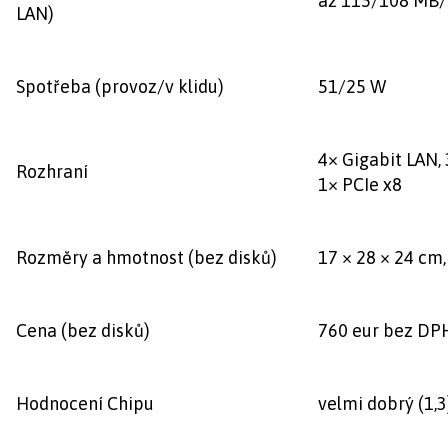
až 115/108 MB/
LAN)
Spotřeba (provoz/v klidu)
51/25 W
4× Gigabit LAN, 
Rozhraní
1× PCIe x8
Rozměry a hmotnost (bez disků)
17 × 28 × 24 cm,
Cena (bez disků)
760 eur bez DP
Hodnocení Chipu
velmi dobrý (1,3