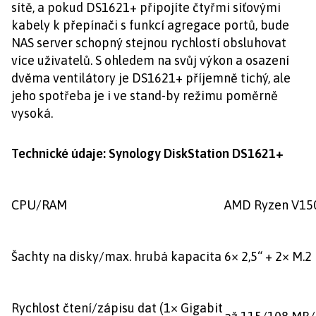
sítě, a pokud DS1621+ připojíte čtyřmi síťovými
kabely k přepínači s funkcí agregace portů, bude
NAS server schopný stejnou rychlostí obsluhovat
více uživatelů. S ohledem na svůj výkon a osazení
dvěma ventilátory je DS1621+ příjemně tichý, ale
jeho spotřeba je i ve stand-by režimu poměrně
vysoká.
Technické údaje: Synology DiskStation DS1621+
CPU/RAM
AMD Ryzen V150
Šachty na disky/max. hrubá kapacita
6× 2,5“ + 2× M.
Rychlost čtení/zápisu dat (1× Gigabit