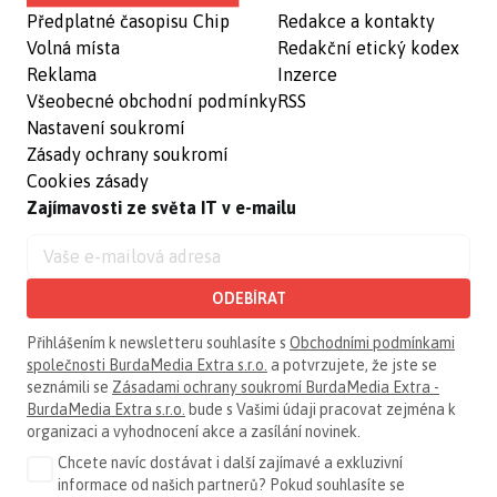
Předplatné časopisu Chip
Redakce a kontakty
Volná místa
Redakční etický kodex
Reklama
Inzerce
Všeobecné obchodní podmínky
RSS
Nastavení soukromí
Zásady ochrany soukromí
Cookies zásady
Zajímavosti ze světa IT v e-mailu
ODEBÍRAT
Přihlášením k newsletteru souhlasíte s
Obchodními podmínkami
společnosti BurdaMedia Extra s.r.o.
a potvrzujete, že jste se
seznámili se
Zásadami ochrany soukromí BurdaMedia Extra -
BurdaMedia Extra s.r.o.
bude s Vašimi údaji pracovat zejména k
organizaci a vyhodnocení akce a zasílání novinek.
Chcete navíc dostávat i další zajímavé a exkluzivní
informace od našich partnerů? Pokud souhlasíte se