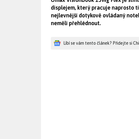
displejem, který pracuje naprosto ti
nejlevnější dotykově ovládaný not
neměli přehlédnout.
Líbí se vám tento článek? Přidejte si C