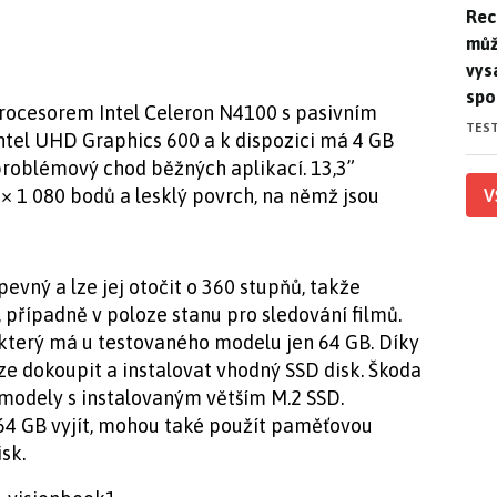
Rec
Rec
můž
vys
spo
rocesorem Intel Celeron N4100 s pasivním
TES
ntel UHD Graphics 600 a k dispozici má 4 GB
roblémový chod běžných aplikací. 13,3”
 × 1 080 bodů a lesklý povrch, na němž jsou
V
pevný a lze jej otočit o 360 stupňů, takže
, případně v poloze stanu pro sledování filmů.
 který má u testovaného modelu jen 64 GB. Díky
ze dokoupit a instalovat vhodný SSD disk. Škoda
é modely s instalovaným větším M.2 SSD.
64 GB vyjít, mohou také použít paměťovou
sk.