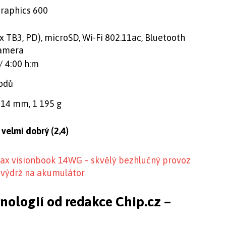
raphics 600
x TB3, PD), microSD, Wi-Fi 802.11ac, Bluetooth
kamera
/ 4:00 h:m
bodů
 14 mm, 1 195 g
velmi dobrý (2,4)
max visionbook 14WG – skvělý bezhlučný provoz
 výdrž na akumulátor
hnologií od redakce Chip.cz –