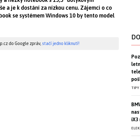
še a je k dostání za nízkou cenu. Zájemci o co
ebook se systémem Windows 10 by tento model
DO
hip.cz do Google zpráv,
stačí jedno kliknutí!
Pozo
Poz
letn
tele
poš
TIPY
BMW
BMW
nas
iX3
ELE