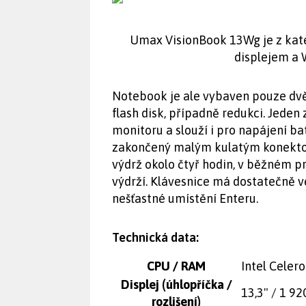
Umax VisionBook 13Wg je z kat
displejem a 
Notebook je ale vybaven pouze dvě
flash disk, případně redukci. Jede
monitoru a slouží i pro napájení ba
zakončený malým kulatým konekto
výdrž okolo čtyř hodin, v běžném p
výdrží. Klávesnice má dostatečně ve
nešťastné umístění Enteru.
Technická data:
CPU / RAM
Intel Celer
Displej (úhlopříčka /
13,3" / 1 92
rozlišení)