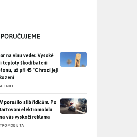
PORUČUJEME
r na vlnu veder. Vysoké letní teploty škodí baterii telefonu, už
or na vlnu veder. Vysoké
í teploty škodí baterii
fonu, už při 45 °C hrozí její
kození
 A TRIKY
 porušilo slib řidičům. Po nastartování elektromobilu iX3 na 
 porušilo slib řidičům. Po
tartování elektromobilu
 na vás vyskočí reklama
KTROMOBILITA