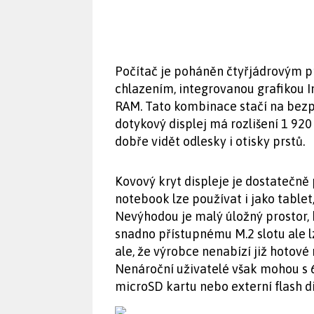
Počítač je poháněn čtyřjádrovým p
chlazením, integrovanou grafikou I
RAM. Tato kombinace stačí na bezp
dotykový displej má rozlišení 1 920
dobře vidět odlesky i otisky prstů.
Kovový kryt displeje je dostatečně 
notebook lze používat i jako tablet
Nevýhodou je malý úložný prostor,
snadno přístupnému M.2 slotu ale l
ale, že výrobce nenabízí již hotov
Nenároční uživatelé však mohou s 
microSD kartu nebo externí flash di