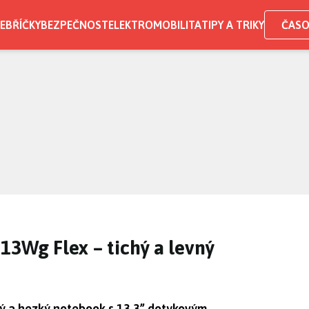
EBŘÍČKY
BEZPEČNOST
ELEKTROMOBILITA
TIPY A TRIKY
ČASO
13Wg Flex – tichý a levný
ý a hezký notebook s 13,3” dotykovým