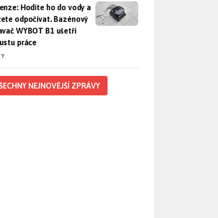
enze: Hodíte ho do vody a můžete odpočívat. Bazénový vysava
enze: Hodíte ho do vody a
ete odpočívat. Bazénový
avač WYBOT B1 ušetří
ustu práce
TY
ŠECHNY NEJNOVĚJŠÍ ZPRÁVY