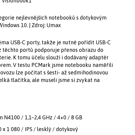
egorie nejlevnějších notebooků s dotykovým
Windows 10. | Zdroj: Umax
ma USB-C porty, takže je nutné pořídit USB-C
n z těchto portů podporuje přenos obrazu do
terie. K tomu účelu slouží i dodávaný adaptér
rem. V testu PCMark jsme notebooku naměřili
rovozu lze počítat s šesti- až sedmihodinovou
lká tlačítka, ale museli jsme si zvykat na
on N4100 / 1,1–2,4 GHz / 4+0 / 8 GB
0 x 1 080 / IPS / lesklý / dotykový