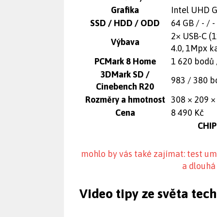
Grafika
Intel UHD G
SSD / HDD / ODD
64 GB / - / -
2× USB-C (1
Výbava
4.0, 1Mpx 
PCMark 8 Home
1 620 bodů 
3DMark SD /
983 / 380 
Cinebench R20
Rozměry a hmotnost
308 × 209 ×
Cena
8 490 Kč
CHIP 
mohlo by vás také zajímat: test u
a dlouhá
Video tipy ze světa tec