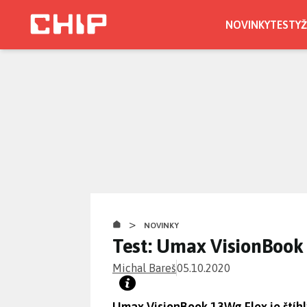
Přejít
k
NOVINKY
TESTY
Ž
hlavnímu
obsahu
>
NOVINKY
Test: Umax VisionBook 
Michal Bareš
05.10.2020
Umax VisionBook 13Wg Flex je štíhl