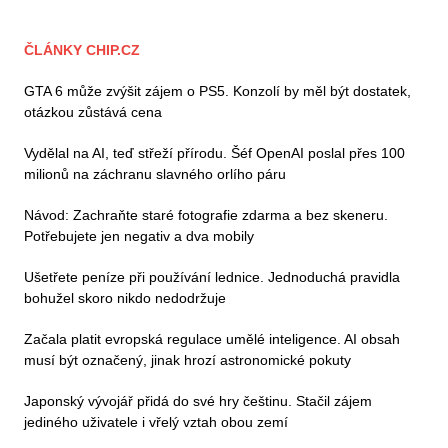
ČLÁNKY CHIP.CZ
GTA 6 může zvýšit zájem o PS5. Konzolí by měl být dostatek,
otázkou zůstává cena
Vydělal na AI, teď střeží přírodu. Šéf OpenAI poslal přes 100
milionů na záchranu slavného orlího páru
Návod: Zachraňte staré fotografie zdarma a bez skeneru.
Potřebujete jen negativ a dva mobily
Ušetřete peníze při používání lednice. Jednoduchá pravidla
bohužel skoro nikdo nedodržuje
Začala platit evropská regulace umělé inteligence. AI obsah
musí být označený, jinak hrozí astronomické pokuty
Japonský vývojář přidá do své hry češtinu. Stačil zájem
jediného uživatele i vřelý vztah obou zemí