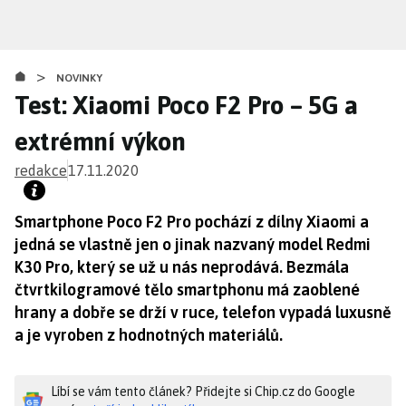
Přejít
k
hlavnímu
>
obsahu
NOVINKY
Test: Xiaomi Poco F2 Pro – 5G a
extrémní výkon
redakce
17.11.2020
Smartphone Poco F2 Pro pochází z dílny Xiaomi a
jedná se vlastně jen o jinak nazvaný model Redmi
K30 Pro, který se už u nás neprodává. Bezmála
čtvrtkilogramové tělo smartphonu má zaoblené
hrany a dobře se drží v ruce, telefon vypadá luxusně
a je vyroben z hodnotných materiálů.
Líbí se vám tento článek? Přidejte si Chip.cz do Google