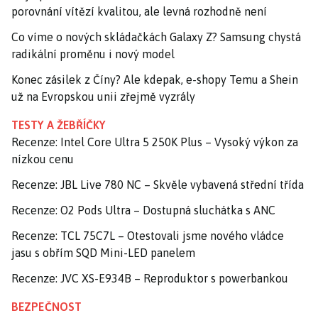
porovnání vítězí kvalitou, ale levná rozhodně není
Co víme o nových skládačkách Galaxy Z? Samsung chystá
radikální proměnu i nový model
Konec zásilek z Číny? Ale kdepak, e-shopy Temu a Shein
už na Evropskou unii zřejmě vyzrály
TESTY A ŽEBŘÍČKY
Recenze: Intel Core Ultra 5 250K Plus – Vysoký výkon za
nízkou cenu
Recenze: JBL Live 780 NC – Skvěle vybavená střední třída
Recenze: O2 Pods Ultra – Dostupná sluchátka s ANC
Recenze: TCL 75C7L – Otestovali jsme nového vládce
jasu s obřím SQD Mini-LED panelem
Recenze: JVC XS-E934B – Reproduktor s powerbankou
BEZPEČNOST