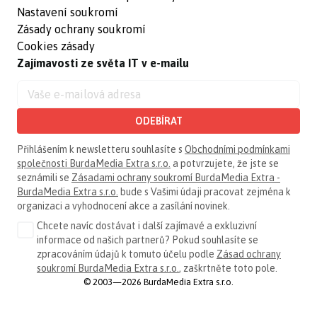
Nastavení soukromí
Zásady ochrany soukromí
Cookies zásady
Zajímavosti ze světa IT v e-mailu
ODEBÍRAT
Přihlášením k newsletteru souhlasíte s
Obchodními podmínkami
společnosti BurdaMedia Extra s.r.o.
a potvrzujete, že jste se
seznámili se
Zásadami ochrany soukromí BurdaMedia Extra -
BurdaMedia Extra s.r.o.
bude s Vašimi údaji pracovat zejména k
organizaci a vyhodnocení akce a zasílání novinek.
Chcete navíc dostávat i další zajímavé a exkluzivní
informace od našich partnerů? Pokud souhlasíte se
zpracováním údajů k tomuto účelu podle
Zásad ochrany
soukromí BurdaMedia Extra s.r.o.
, zaškrtněte toto pole.
© 2003—2026 BurdaMedia Extra s.r.o.