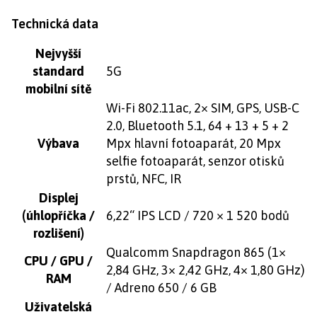
Technická data
Nejvyšší
standard
5G
mobilní sítě
Wi-Fi 802.11ac, 2× SIM, GPS, USB-C
2.0, Bluetooth 5.1, 64 + 13 + 5 + 2
Výbava
Mpx hlavní fotoaparát, 20 Mpx
selfie fotoaparát, senzor otisků
prstů, NFC, IR
Displej
(úhlopříčka /
6,22“ IPS LCD / 720 × 1 520 bodů
rozlišení)
Qualcomm Snapdragon 865 (1×
CPU / GPU /
2,84 GHz, 3× 2,42 GHz, 4× 1,80 GHz)
RAM
/ Adreno 650 / 6 GB
Uživatelská