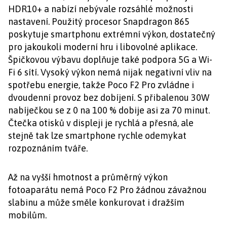
HDR10+ a nabízí nebývale rozsáhlé možnosti
nastavení. Použitý procesor Snapdragon 865
poskytuje smartphonu extrémní výkon, dostatečný
pro jakoukoli moderní hru i libovolné aplikace.
Špičkovou výbavu doplňuje také podpora 5G a Wi-
Fi 6 sítí. Vysoký výkon nemá nijak negativní vliv na
spotřebu energie, takže Poco F2 Pro zvládne i
dvoudenní provoz bez dobíjení. S přibalenou 30W
nabíječkou se z 0 na 100 % dobije asi za 70 minut.
Čtečka otisků v displeji je rychlá a přesná, ale
stejně tak lze smartphone rychle odemykat
rozpoznáním tváře.
Až na vyšší hmotnost a průměrný výkon
fotoaparátu nemá Poco F2 Pro žádnou závažnou
slabinu a může směle konkurovat i dražším
mobilům.