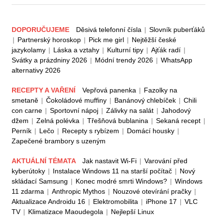
DOPORUČUJEME
Děsivá telefonní čísla
|
Slovník puberťáků
|
Partnerský horoskop
|
Pick me girl
|
Nejtěžší české
jazykolamy
|
Láska a vztahy
|
Kulturní tipy
|
Ajťák radí
|
Svátky a prázdniny 2026
|
Módní trendy 2026
|
WhatsApp
alternativy 2026
RECEPTY A VAŘENÍ
Vepřová panenka
|
Fazolky na
smetaně
|
Čokoládové muffiny
|
Banánový chlebíček
|
Chili
con carne
|
Sportovní nápoj
|
Zálivky na salát
|
Jahodový
džem
|
Zelná polévka
|
Třešňová bublanina
|
Sekaná recept
|
Perník
|
Lečo
|
Recepty s rybízem
|
Domácí housky
|
Zapečené brambory s uzeným
AKTUÁLNÍ TÉMATA
Jak nastavit Wi-Fi
|
Varování před
kyberútoky
|
Instalace Windows 11 na starší počítač
|
Nový
skládací Samsung
|
Konec modré smrti Windows?
|
Windows
11 zdarma
|
Anthropic Mythos
|
Nouzové otevírání pračky
|
Aktualizace Androidu 16
|
Elektromobilita
|
iPhone 17
|
VLC
TV
|
Klimatizace Maoudegola
|
Nejlepší Linux