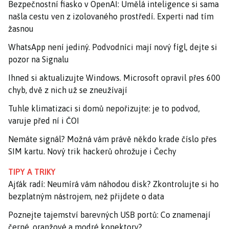
Bezpečnostní fiasko v OpenAI: Umělá inteligence si sama
našla cestu ven z izolovaného prostředí. Experti nad tím
žasnou
WhatsApp není jediný. Podvodníci mají nový fígl, dejte si
pozor na Signalu
Ihned si aktualizujte Windows. Microsoft opravil přes 600
chyb, dvě z nich už se zneužívají
Tuhle klimatizaci si domů nepořizujte: je to podvod,
varuje před ní i ČOI
Nemáte signál? Možná vám právě někdo krade číslo přes
SIM kartu. Nový trik hackerů ohrožuje i Čechy
TIPY A TRIKY
Ajťák radí: Neumírá vám náhodou disk? Zkontrolujte si ho
bezplatným nástrojem, než přijdete o data
Poznejte tajemství barevných USB portů: Co znamenají
černé, oranžové a modré konektory?