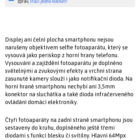
zpráv,
stačí jedno kliknutí!
Displej ani čelní plocha smartphonu nejsou
narušeny objektivem selfie fotoaparátu, který se
vysouvá jako periskop z horní hrany telefonu.
Vysouvání a zajíždění fotoaparátu je doplněno
světelnými a zvukovými efekty a vrchní strana
zasunuté kamery slouží i jako notifikační dioda. Na
horní hraně smartphonu nechybí ani 3,5mm
konektor na sluchátka a také dioda infračerveného
ovládání domácí elektroniky.
Čtyři fotoaparáty na zadní straně smartphonu jsou
sestaveny do kruhu, doplněného ještě třemi
diodami s funkcí blesku či svítilny. Hlavní 64Mpx