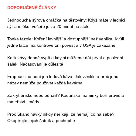
DOPORUČENÉ ČLÁNKY
Jednoduchá sýrová omáčka na těstoviny: Když máte v lednici
sýr a mléko, večeře je za 20 minut na stole
Tonka fazole: Koření levnější a dostupnější než vanilka. Kvůli
jedné látce má kontroverzní pověst a v USA je zakázané
Kolik kávy denně vypít a kdy si můžeme dát první a poslední
šálek: Načasování je důležité
Frappuccino není jen ledová káva. Jak vzniklo a proč jeho
název nemůže používat každá kavárna
Zakrýt bříško nebo odhalit? Kodaňské maminky boří pravidla
mateřství i módy
Proč Skandinávky nikdy neříkají, že nemají co na sebe?
Okopírujte jejich šatník a pochopíte...