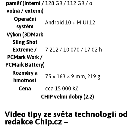
paměť (interní /
128 GB / 112 GB / o
volná / externí)
Operační
Android 10 + MIUI 12
systém
Výkon (3DMark
Sling Shot
Extreme /
7 212 / 10 070 / 17:02 h
PCMark Work /
PCMark Battery)
Rozměry a
75 × 163 × 9 mm, 219 g
hmotnost
Cena
cca 15 000 Kč
CHIP velmi dobrý (2,2)
Video tipy ze světa technologií od
redakce Chip.cz –