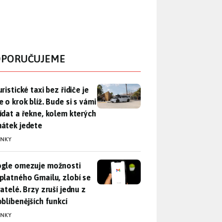
PORUČUJEME
ristické taxi bez řidiče je zase o krok blíž. Bude si s vámi p
ristické taxi bez řidiče je
 o krok blíž. Bude si s vámi
ídat a řekne, kolem kterých
átek jedete
INKY
gle omezuje možnosti bezplatného Gmailu, zlobí se uživatelé. 
gle omezuje možnosti
platného Gmailu, zlobí se
atelé. Brzy zruší jednu z
oblíbenějších funkcí
INKY