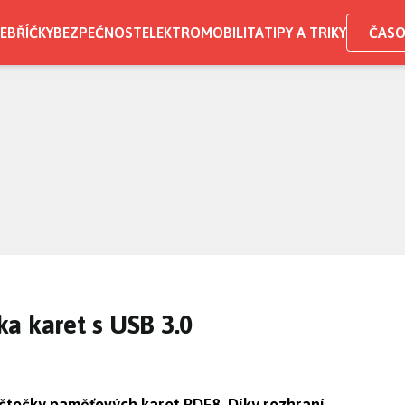
EBŘÍČKY
BEZPEČNOST
ELEKTROMOBILITA
TIPY A TRIKY
ČASO
a karet s USB 3.0
čtečky paměťových karet RDF8. Díky rozhraní