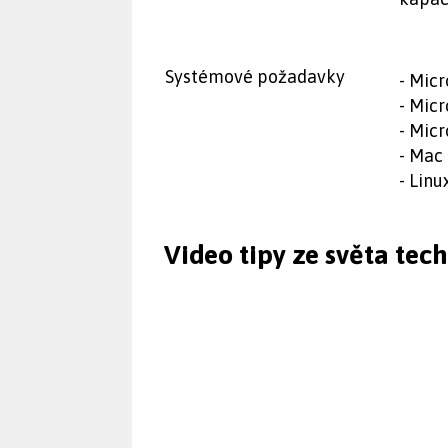
Systémové požadavky
- Mic
- Mic
- Mic
- Mac 
- Linu
Video tipy ze světa tec