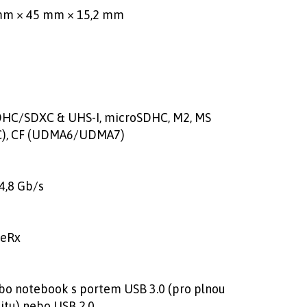
mm × 45 mm × 15,2 mm
HC/SDXC & UHS-I, microSDHC, M2, MS
), CF (UDMA6/UDMA7)
4,8 Gb/s
veRx
bo notebook s portem USB 3.0 (pro plnou
itu) nebo USB 2.0