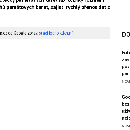
ů paměťových karet, zajistí rychlý přenos dat z
hip.cz do Google zpráv,
stačí jedno kliknutí!
DO
Futu
Futu
zase
pov
pam
NOV
Goo
Goo
bez
uživ
nej
NOV