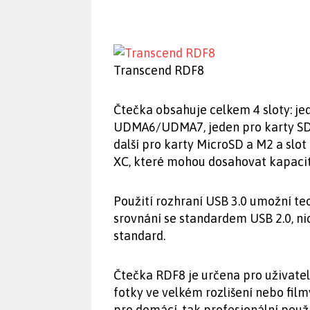
Transcend RDF8
Čtečka obsahuje celkem 4 sloty: je
UDMA6/UDMA7, jeden pro karty SD 
další pro karty MicroSD a M2 a slo
XC, které mohou dosahovat kapacit
Použití rozhraní USB 3.0 umožní te
srovnání se standardem USB 2.0, n
standard.
Čtečka RDF8 je určena pro uživatele
fotky ve velkém rozlišení nebo fil
pro domácí, tak profesionální použi