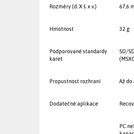
Rozměry (d. X š. x v.)
67,6 
Hmotnost
32 g
Podporované standardy
SD/SD
karet
(MSXC
Propustnost rozhraní
Až do 
Dodatečné aplikace
Reco
PC ne
kapac