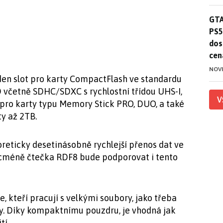
GTA
GTA
PS5
dos
cen
NOV
den slot pro karty CompactFlash ve standardu
včetně SDHC/SDXC s rychlostní třídou UHS-I,
V
t pro karty typu Memory Stick PRO, DUO, a také
y až 2TB.
oreticky desetinásobně rychlejší přenos dat ve
icméně čtečka RDF8 bude podporovat i tento
, kteří pracují s velkými soubory, jako třeba
my. Díky kompaktnímu pouzdru, je vhodná jak
tí.