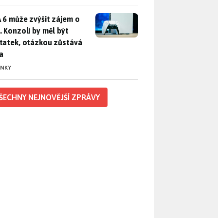
 6 může zvýšit zájem o PS5. Konzolí by měl být dostatek, otáz
 6 může zvýšit zájem o
. Konzolí by měl být
tatek, otázkou zůstává
a
INKY
ŠECHNY NEJNOVĚJŠÍ ZPRÁVY