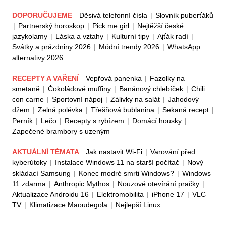
DOPORUČUJEME
Děsivá telefonní čísla
|
Slovník puberťáků
|
Partnerský horoskop
|
Pick me girl
|
Nejtěžší české
jazykolamy
|
Láska a vztahy
|
Kulturní tipy
|
Ajťák radí
|
Svátky a prázdniny 2026
|
Módní trendy 2026
|
WhatsApp
alternativy 2026
RECEPTY A VAŘENÍ
Vepřová panenka
|
Fazolky na
smetaně
|
Čokoládové muffiny
|
Banánový chlebíček
|
Chili
con carne
|
Sportovní nápoj
|
Zálivky na salát
|
Jahodový
džem
|
Zelná polévka
|
Třešňová bublanina
|
Sekaná recept
|
Perník
|
Lečo
|
Recepty s rybízem
|
Domácí housky
|
Zapečené brambory s uzeným
AKTUÁLNÍ TÉMATA
Jak nastavit Wi-Fi
|
Varování před
kyberútoky
|
Instalace Windows 11 na starší počítač
|
Nový
skládací Samsung
|
Konec modré smrti Windows?
|
Windows
11 zdarma
|
Anthropic Mythos
|
Nouzové otevírání pračky
|
Aktualizace Androidu 16
|
Elektromobilita
|
iPhone 17
|
VLC
TV
|
Klimatizace Maoudegola
|
Nejlepší Linux