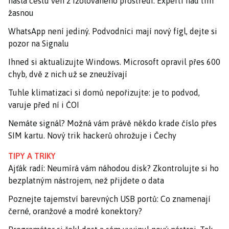
našla cestu ven z izolovaného prostředí. Experti nad tím
žasnou
WhatsApp není jediný. Podvodníci mají nový fígl, dejte si
pozor na Signalu
Ihned si aktualizujte Windows. Microsoft opravil přes 600
chyb, dvě z nich už se zneužívají
Tuhle klimatizaci si domů nepořizujte: je to podvod,
varuje před ní i ČOI
Nemáte signál? Možná vám právě někdo krade číslo přes
SIM kartu. Nový trik hackerů ohrožuje i Čechy
TIPY A TRIKY
Ajťák radí: Neumírá vám náhodou disk? Zkontrolujte si ho
bezplatným nástrojem, než přijdete o data
Poznejte tajemství barevných USB portů: Co znamenají
černé, oranžové a modré konektory?