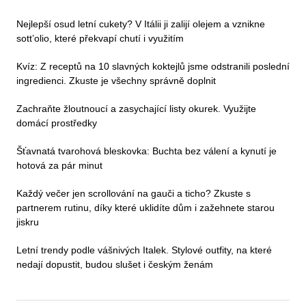
Nejlepší osud letní cukety? V Itálii ji zalijí olejem a vznikne
sott’olio, které překvapí chutí i využitím
Kvíz: Z receptů na 10 slavných koktejlů jsme odstranili poslední
ingredienci. Zkuste je všechny správně doplnit
Zachraňte žloutnoucí a zasychající listy okurek. Využijte
domácí prostředky
Šťavnatá tvarohová bleskovka: Buchta bez válení a kynutí je
hotová za pár minut
Každý večer jen scrollování na gauči a ticho? Zkuste s
partnerem rutinu, díky které uklidíte dům i zažehnete starou
jiskru
Letní trendy podle vášnivých Italek. Stylové outfity, na které
nedají dopustit, budou slušet i českým ženám