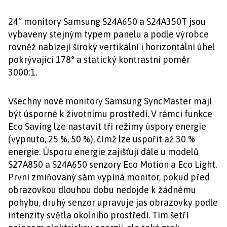
24“ monitory Samsung S24A650 a S24A350T jsou
vybaveny stejným typem panelu a podle výrobce
rovněž nabízejí široký vertikální i horizontální úhel
pokrývající 178° a statický kontrastní poměr
3000:1.
Všechny nové monitory Samsung SyncMaster mají
být úsporné k životnímu prostředí. V rámci funkce
Eco Saving lze nastavit tři režimy úspory energie
(vypnuto, 25 %, 50 %), čímž lze uspořit až 30 %
energie. Úsporu energie zajišťují dále u modelů
S27A850 a S24A650 senzory Eco Motion a Eco Light.
První zmiňovaný sám vypíná monitor, pokud před
obrazovkou dlouhou dobu nedojde k žádnému
pohybu, druhý senzor upravuje jas obrazovky podle
intenzity světla okolního prostředí. Tím šetří