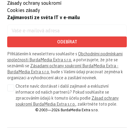
Zásady ochrany soukromí
Cookies zásady
Zajímavosti ze světa IT v e-mailu
ODEBÍRAT
Přihlášením k newsletteru souhlasíte s
Obchodními podmínkami
společnosti BurdaMedia Extra s.r.o.
a potvrzujete, že jste se
seznámili se
Zásadami ochrany soukromí BurdaMedia Extra -
BurdaMedia Extra s.r.o.
bude s Vašimi údaji pracovat zejména k
organizaci a vyhodnocení akce a zasílání novinek.
Chcete navíc dostávat i další zajímavé a exkluzivní
informace od našich partnerů? Pokud souhlasíte se
zpracováním údajů k tomuto účelu podle
Zásad ochrany
soukromí BurdaMedia Extra s.r.o.
, zaškrtněte toto pole.
© 2003—2026 BurdaMedia Extra s.r.o.