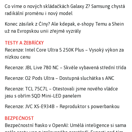
Co víme o nových skládačkách Galaxy Z? Samsung chystá
radikální proměnu i nový model
Konec zásilek z Číny? Ale kdepak, e-shopy Temu a Shein
už na Evropskou unii zřejmě vyzrály
TESTY A ŽEBŘÍČKY
Recenze: Intel Core Ultra 5 250K Plus – Vysoký výkon za
nízkou cenu
Recenze: JBL Live 780 NC – Skvěle vybavená střední třída
Recenze: O2 Pods Ultra – Dostupná sluchátka s ANC
Recenze: TCL 75C7L – Otestovali jsme nového vládce
jasu s obřím SQD Mini-LED panelem
Recenze: JVC XS-E934B – Reproduktor s powerbankou
BEZPEČNOST
Bezpečnostní fiasko v OpenAI: Umělá inteligence si sama