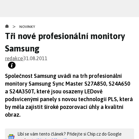
Přejít
k
hlavnímu
>
obsahu
NOVINKY
Tři nové profesionální monitory
Samsung
redakce
31.08.2011
Společnost Samsung uvádí na trh profesionální
monitory Samsung Sync Master S27A850, S24A650
a S24A350T, které jsou osazeny LEDově
podsvícenými panely s novou technologií PLS, která
by měla zajistit široké pozorovací úhly a kvalitní
obraz.
Líbí se vám tento článek? Přidejte si Chip.cz do Google