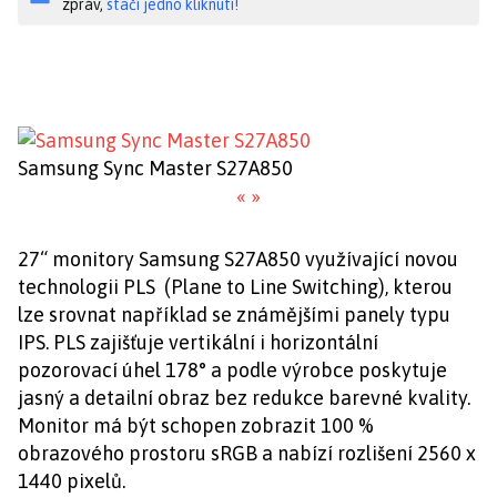
zpráv,
stačí jedno kliknutí!
Samsung Sync Master S27A850
«
»
27“ monitory Samsung S27A850 využívající novou
technologii PLS (Plane to Line Switching), kterou
lze srovnat například se známějšími panely typu
IPS. PLS zajišťuje vertikální i horizontální
pozorovací úhel 178° a podle výrobce poskytuje
jasný a detailní obraz bez redukce barevné kvality.
Monitor má být schopen zobrazit 100 %
obrazového prostoru sRGB a nabízí rozlišení 2560 x
1440 pixelů.