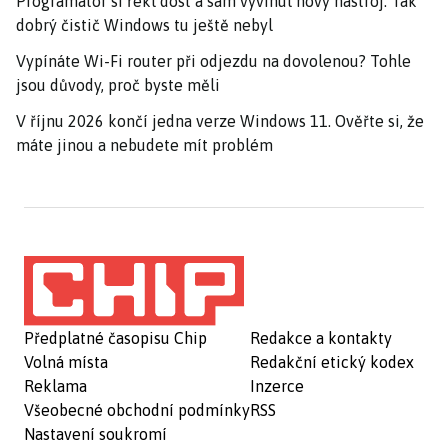
Programátor si řekl dost a sám vyvinul nový nástroj. Tak
dobrý čistič Windows tu ještě nebyl
Vypínáte Wi-Fi router při odjezdu na dovolenou? Tohle
jsou důvody, proč byste měli
V říjnu 2026 končí jedna verze Windows 11. Ověřte si, že
máte jinou a nebudete mít problém
Předplatné časopisu Chip
Redakce a kontakty
Volná místa
Redakční etický kodex
Reklama
Inzerce
Všeobecné obchodní podmínky
RSS
Nastavení soukromí