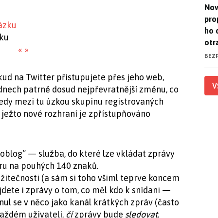
Nov
Nov
pro
ho 
zku
otr
«
»
BEZ
kud na Twitter přistupujete přes jeho web,
V
ýdnech patrně dosud nejpřevratnější změnu, co
 tedy mezi tu úzkou skupinu registrovaných
— ježto nové rozhraní je zpřístupňováno
blog“ — služba, do které lze vkládat zprávy
ru na pouhých 140 znaků.
užitečnosti (a sám si toho všiml teprve koncem
jdete i zprávy o tom, co měl kdo k snídani —
inul se v něco jako kanál krátkých zpráv (často
každém uživateli,
čí
zprávy bude
sledovat
.