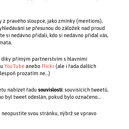
y z pravého sloupce, jako zmínky (mentions),
vyhledávání se přesunou do záložek nad proud
te si nedávno přidali, kdo si nedávno přidal vás,
mata.
a
díky přímým partnerstvím s hlavními
ou
YouTube
anebo
Flickr
(ale i řada dalších
alespoň prozatím ne…)
etu nabízet řadu
souvislostí
: souvisících tweetů,
ho byl tweet odeslán, pokud bylo označeno…
 neopustíte svou stránku, nýbrž se vpravo