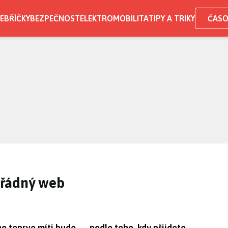
EBŘÍČKY
BEZPEČNOST
ELEKTROMOBILITA
TIPY A TRIKY
ČASO
ořádný web
o teprve míti bude — podle toho, kdy přijdete