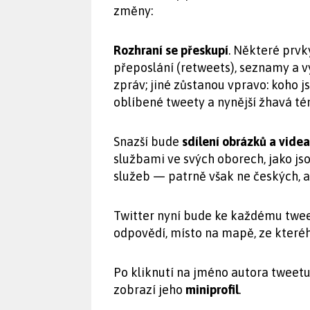
změny:
Rozhraní se přeskupí
. Některé prvk
přeposlání (retweets), seznamy a 
zpráv; jiné zůstanou vpravo: koho js
oblíbené tweety a nynější žhavá té
Snazší bude
sdílení obrázků a vide
službami ve svých oborech, jako js
služeb — patrně však ne českých, 
Twitter nyní bude ke každému twe
odpovědí, místo na mapě, ze které
Po kliknutí na jméno autora tweetu
zobrazí jeho
miniprofil
.