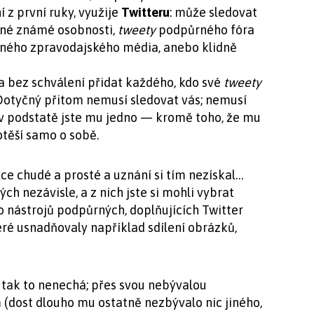
 z první ruky, využije
Twitteru
: může sledovat
jiné známé osobnosti,
tweety
podpůrného fóra
ého zpravodajského média, anebo klidně
a bez schválení přidat každého, kdo své
tweety
Dotyčný přitom nemusí sledovat vás; nemusí
e; v podstatě jste mu jedno — kromě toho, že mu
otěší samo o sobě.
ice chudé a prosté a uznání si tím nezískal…
ch nezávisle, a z nich jste si mohli vybrat
 nástrojů podpůrných, doplňujících Twitter
eré usnadňovaly například sdílení obrázků,
e tak to nenechá; přes svou nebývalou
(dost dlouho mu ostatně nezbývalo nic jiného,