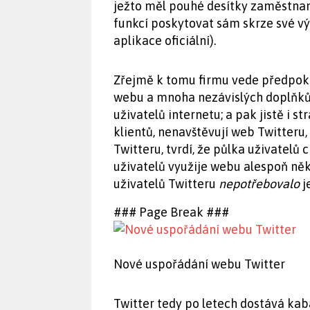
ježto měl pouhé desítky zaměstnan
funkcí poskytovat sám skrze své vý
aplikace oficiální).
Zřejmě k tomu firmu vede předpokl
webu a mnoha nezávislých doplňků b
uživatelů internetu; a pak jistě i s
klientů, nenavštěvují web Twitteru,
Twitteru, tvrdí, že půlka uživatelů
uživatelů využije webu alespoň ně
uživatelů Twitteru
nepotřebovalo
j
### Page Break ###
Nové uspořádání webu Twitter
Twitter tedy po letech dostává kab