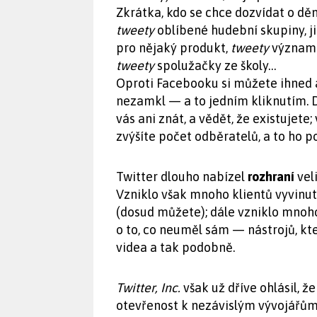
Zkrátka, kdo se chce dozvídat o dění
tweety
oblíbené hudební skupiny, 
pro nějaký produkt,
tweety
významn
tweety
spolužačky ze školy…
Oproti Facebooku si můžete ihned 
nezamkl — a to jedním kliknutím. 
vás ani znát, a vědět, že existujet
zvýšíte počet odběratelů, a to ho p
Twitter dlouho nabízel
rozhraní
vel
Vzniklo však mnoho klientů vyvinutý
(dosud můžete); dále vzniklo mnoho
o to, co neuměl sám — nástrojů, kt
videa a tak podobně.
Twitter, Inc.
však už dříve ohlásil, ž
otevřenost k nezávislým vývojářům 