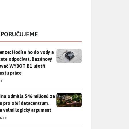
PORUČUJEME
enze: Hodíte ho do vody a můžete odpočívat. Bazénový vysava
enze: Hodíte ho do vody a
ete odpočívat. Bazénový
avač WYBOT B1 ušetří
ustu práce
TY
ina odmítla 546 milionů za půdu pro obří datacentrum. Měla 
ina odmítla 546 milionů za
u pro obří datacentrum.
a velmi logický argument
INKY