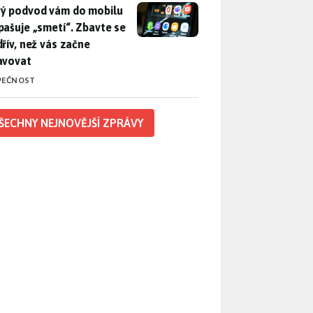
ý podvod vám do mobilu propašuje „smetí“. Zbavte se ho dřív, 
ý podvod vám do mobilu
pašuje „smetí“. Zbavte se
dřív, než vás začne
avovat
PEČNOST
ŠECHNY NEJNOVĚJŠÍ ZPRÁVY