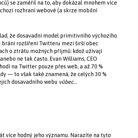
ců) se zaměřil na to, aby dokázal mnohem více
chozí rozhraní webové (a skrze mobilní
ad, že dosavadní model primitivního výchozího
rání rozšíření Twitteru mezi širší obec
trach o ztrátu možných příjmů: kdož užívají
 anebo ne tak často. Evan Williams, CEO
 chodí na Twitter pouze přes web, a až 70 %
kdy — to však také znamená, že celých 30 %
ejich dosavadního webu
vůbec
…
át více hodný jeho významu. Narazíte na tyto