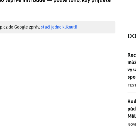
hip.cz do Google zpráv,
stačí jedno kliknutí!
DO
Rec
Rec
můž
vys
spo
TES
Rod
Rod
půd
Měl
NOV