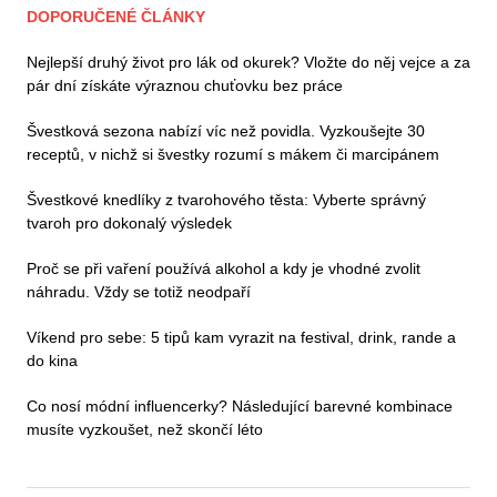
DOPORUČENÉ ČLÁNKY
Nejlepší druhý život pro lák od okurek? Vložte do něj vejce a za
pár dní získáte výraznou chuťovku bez práce
Švestková sezona nabízí víc než povidla. Vyzkoušejte 30
receptů, v nichž si švestky rozumí s mákem či marcipánem
Švestkové knedlíky z tvarohového těsta: Vyberte správný
tvaroh pro dokonalý výsledek
Proč se při vaření používá alkohol a kdy je vhodné zvolit
náhradu. Vždy se totiž neodpaří
Víkend pro sebe: 5 tipů kam vyrazit na festival, drink, rande a
do kina
Co nosí módní influencerky? Následující barevné kombinace
musíte vyzkoušet, než skončí léto