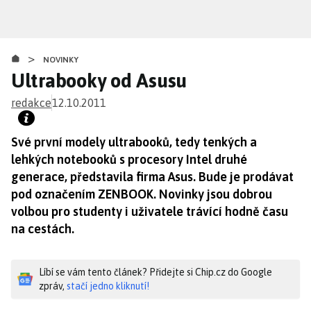
Přejít
k
hlavnímu
>
obsahu
NOVINKY
Ultrabooky od Asusu
redakce
12.10.2011
Své první modely ultrabooků, tedy tenkých a
lehkých notebooků s procesory Intel druhé
generace, představila firma Asus. Bude je prodávat
pod označením ZENBOOK. Novinky jsou dobrou
volbou pro studenty i uživatele trávící hodně času
na cestách.
Líbí se vám tento článek? Přidejte si Chip.cz do Google
zpráv,
stačí jedno kliknutí!