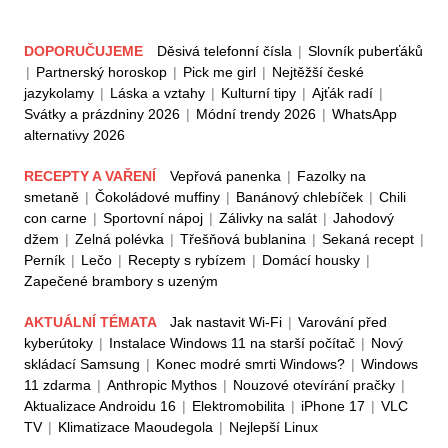
DOPORUČUJEME
Děsivá telefonní čísla
|
Slovník puberťáků
|
Partnerský horoskop
|
Pick me girl
|
Nejtěžší české
jazykolamy
|
Láska a vztahy
|
Kulturní tipy
|
Ajťák radí
|
Svátky a prázdniny 2026
|
Módní trendy 2026
|
WhatsApp
alternativy 2026
RECEPTY A VAŘENÍ
Vepřová panenka
|
Fazolky na
smetaně
|
Čokoládové muffiny
|
Banánový chlebíček
|
Chili
con carne
|
Sportovní nápoj
|
Zálivky na salát
|
Jahodový
džem
|
Zelná polévka
|
Třešňová bublanina
|
Sekaná recept
|
Perník
|
Lečo
|
Recepty s rybízem
|
Domácí housky
|
Zapečené brambory s uzeným
AKTUÁLNÍ TÉMATA
Jak nastavit Wi-Fi
|
Varování před
kyberútoky
|
Instalace Windows 11 na starší počítač
|
Nový
skládací Samsung
|
Konec modré smrti Windows?
|
Windows
11 zdarma
|
Anthropic Mythos
|
Nouzové otevírání pračky
|
Aktualizace Androidu 16
|
Elektromobilita
|
iPhone 17
|
VLC
TV
|
Klimatizace Maoudegola
|
Nejlepší Linux