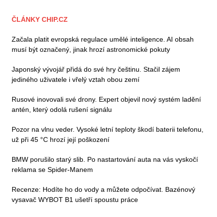
ČLÁNKY CHIP.CZ
Začala platit evropská regulace umělé inteligence. AI obsah
musí být označený, jinak hrozí astronomické pokuty
Japonský vývojář přidá do své hry češtinu. Stačil zájem
jediného uživatele i vřelý vztah obou zemí
Rusové inovovali své drony. Expert objevil nový systém ladění
antén, který odolá rušení signálu
Pozor na vlnu veder. Vysoké letní teploty škodí baterii telefonu,
už při 45 °C hrozí její poškození
BMW porušilo starý slib. Po nastartování auta na vás vyskočí
reklama se Spider-Manem
Recenze: Hodíte ho do vody a můžete odpočívat. Bazénový
vysavač WYBOT B1 ušetří spoustu práce