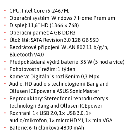
CPU: Intel Core i5-2467M:
Operační systém: Windows 7 Home Premium
Displej: 11,6” HD (1366 × 768)
Operační paměť: 4 GB DDR3
Úložiště: SATA Revision 3.0 128 GB SSD
Bezdrátové připojení: WLAN 802.11 b/g/n,
Bluetooth V4.0
Předpokládaná výdrž baterie: 35 W (5 hod a více)
Pohotovostní režim: 1 týden
Kamera: Digitální s rozlišením 0,3 Mpx
Audio: HD audio s technologiemi Bang and
Olfusen ICEpower a ASUS SonicMaster
Reproduktory: Stereofonní reproduktory s
technologií Bang and Olfusen ICEpower
Rozhraní: 1× USB 2.0, 1× USB 3.0, 1×
audio/mikrofon, 1× microHDMI, 1× miniVGA
Baterie: 6-ti článková 4800 mAh