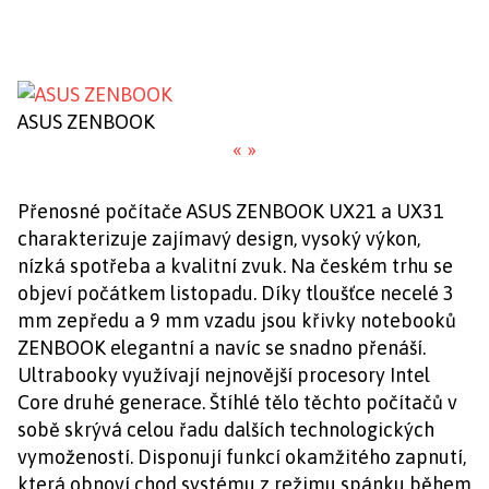
ASUS ZENBOOK
«
»
Přenosné počítače ASUS ZENBOOK UX21 a UX31
charakterizuje zajímavý design, vysoký výkon,
nízká spotřeba a kvalitní zvuk. Na českém trhu se
objeví počátkem listopadu. Díky tloušťce necelé 3
mm zepředu a 9 mm vzadu jsou křivky notebooků
ZENBOOK elegantní a navíc se snadno přenáší.
Ultrabooky využívají nejnovější procesory Intel
Core druhé generace. Štíhlé tělo těchto počítačů v
sobě skrývá celou řadu dalších technologických
vymožeností. Disponují funkcí okamžitého zapnutí,
která obnoví chod systému z režimu spánku během