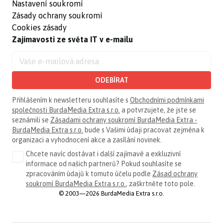
Nastavení soukromí
Zásady ochrany soukromí
Cookies zásady
Zajímavosti ze světa IT v e-mailu
ODEBÍRAT
Přihlášením k newsletteru souhlasíte s
Obchodními podmínkami
společnosti BurdaMedia Extra s.r.o.
a potvrzujete, že jste se
seznámili se
Zásadami ochrany soukromí BurdaMedia Extra -
BurdaMedia Extra s.r.o.
bude s Vašimi údaji pracovat zejména k
organizaci a vyhodnocení akce a zasílání novinek.
Chcete navíc dostávat i další zajímavé a exkluzivní
informace od našich partnerů? Pokud souhlasíte se
zpracováním údajů k tomuto účelu podle
Zásad ochrany
soukromí BurdaMedia Extra s.r.o.
, zaškrtněte toto pole.
© 2003—2026 BurdaMedia Extra s.r.o.