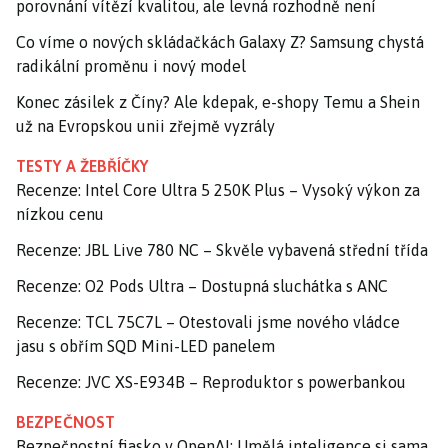
porovnání vítězí kvalitou, ale levná rozhodně není
Co víme o nových skládačkách Galaxy Z? Samsung chystá
radikální proměnu i nový model
Konec zásilek z Číny? Ale kdepak, e-shopy Temu a Shein
už na Evropskou unii zřejmě vyzrály
TESTY A ŽEBŘÍČKY
Recenze: Intel Core Ultra 5 250K Plus – Vysoký výkon za
nízkou cenu
Recenze: JBL Live 780 NC – Skvěle vybavená střední třída
Recenze: O2 Pods Ultra – Dostupná sluchátka s ANC
Recenze: TCL 75C7L – Otestovali jsme nového vládce
jasu s obřím SQD Mini-LED panelem
Recenze: JVC XS-E934B – Reproduktor s powerbankou
BEZPEČNOST
Bezpečnostní fiasko v OpenAI: Umělá inteligence si sama