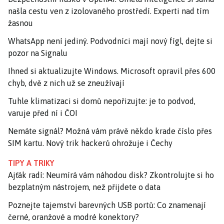
našla cestu ven z izolovaného prostředí. Experti nad tím
žasnou
WhatsApp není jediný. Podvodníci mají nový fígl, dejte si
pozor na Signalu
Ihned si aktualizujte Windows. Microsoft opravil přes 600
chyb, dvě z nich už se zneužívají
Tuhle klimatizaci si domů nepořizujte: je to podvod,
varuje před ní i ČOI
Nemáte signál? Možná vám právě někdo krade číslo přes
SIM kartu. Nový trik hackerů ohrožuje i Čechy
TIPY A TRIKY
Ajťák radí: Neumírá vám náhodou disk? Zkontrolujte si ho
bezplatným nástrojem, než přijdete o data
Poznejte tajemství barevných USB portů: Co znamenají
černé, oranžové a modré konektory?