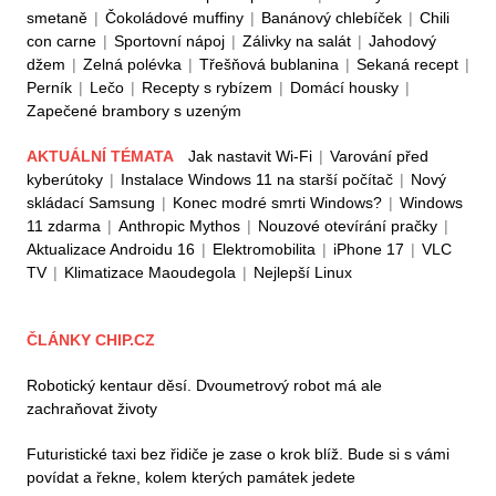
smetaně
|
Čokoládové muffiny
|
Banánový chlebíček
|
Chili
con carne
|
Sportovní nápoj
|
Zálivky na salát
|
Jahodový
džem
|
Zelná polévka
|
Třešňová bublanina
|
Sekaná recept
|
Perník
|
Lečo
|
Recepty s rybízem
|
Domácí housky
|
Zapečené brambory s uzeným
AKTUÁLNÍ TÉMATA
Jak nastavit Wi-Fi
|
Varování před
kyberútoky
|
Instalace Windows 11 na starší počítač
|
Nový
skládací Samsung
|
Konec modré smrti Windows?
|
Windows
11 zdarma
|
Anthropic Mythos
|
Nouzové otevírání pračky
|
Aktualizace Androidu 16
|
Elektromobilita
|
iPhone 17
|
VLC
TV
|
Klimatizace Maoudegola
|
Nejlepší Linux
ČLÁNKY CHIP.CZ
Robotický kentaur děsí. Dvoumetrový robot má ale
zachraňovat životy
Futuristické taxi bez řidiče je zase o krok blíž. Bude si s vámi
povídat a řekne, kolem kterých památek jedete