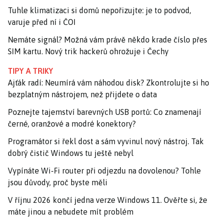
Tuhle klimatizaci si domů nepořizujte: je to podvod,
varuje před ní i ČOI
Nemáte signál? Možná vám právě někdo krade číslo přes
SIM kartu. Nový trik hackerů ohrožuje i Čechy
TIPY A TRIKY
Ajťák radí: Neumírá vám náhodou disk? Zkontrolujte si ho
bezplatným nástrojem, než přijdete o data
Poznejte tajemství barevných USB portů: Co znamenají
černé, oranžové a modré konektory?
Programátor si řekl dost a sám vyvinul nový nástroj. Tak
dobrý čistič Windows tu ještě nebyl
Vypínáte Wi-Fi router při odjezdu na dovolenou? Tohle
jsou důvody, proč byste měli
V říjnu 2026 končí jedna verze Windows 11. Ověřte si, že
máte jinou a nebudete mít problém