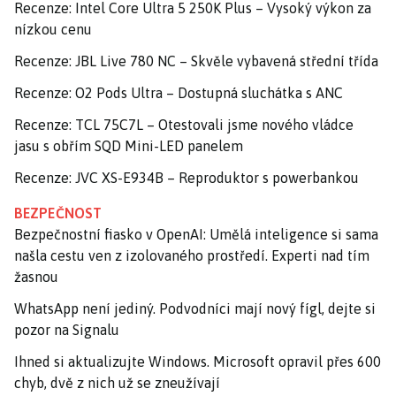
Recenze: Intel Core Ultra 5 250K Plus – Vysoký výkon za
nízkou cenu
Recenze: JBL Live 780 NC – Skvěle vybavená střední třída
Recenze: O2 Pods Ultra – Dostupná sluchátka s ANC
Recenze: TCL 75C7L – Otestovali jsme nového vládce
jasu s obřím SQD Mini-LED panelem
Recenze: JVC XS-E934B – Reproduktor s powerbankou
BEZPEČNOST
Bezpečnostní fiasko v OpenAI: Umělá inteligence si sama
našla cestu ven z izolovaného prostředí. Experti nad tím
žasnou
WhatsApp není jediný. Podvodníci mají nový fígl, dejte si
pozor na Signalu
Ihned si aktualizujte Windows. Microsoft opravil přes 600
chyb, dvě z nich už se zneužívají