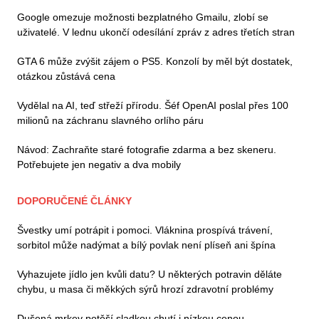
Google omezuje možnosti bezplatného Gmailu, zlobí se
uživatelé. V lednu ukončí odesílání zpráv z adres třetích stran
GTA 6 může zvýšit zájem o PS5. Konzolí by měl být dostatek,
otázkou zůstává cena
Vydělal na AI, teď střeží přírodu. Šéf OpenAI poslal přes 100
milionů na záchranu slavného orlího páru
Návod: Zachraňte staré fotografie zdarma a bez skeneru.
Potřebujete jen negativ a dva mobily
DOPORUČENÉ ČLÁNKY
Švestky umí potrápit i pomoci. Vláknina prospívá trávení,
sorbitol může nadýmat a bílý povlak není plíseň ani špína
Vyhazujete jídlo jen kvůli datu? U některých potravin děláte
chybu, u masa či měkkých sýrů hrozí zdravotní problémy
Dušená mrkev potěší sladkou chutí i nízkou cenou.