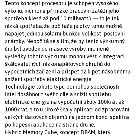
Tento koncept procesoru je schopen vysokého
výkonu, nicméně při nízké pracovní zátěži jeho
spotřeba klesá až pod 10 miliwattů — to je tak
nízká spotřeba, že počítače je díky tomu možné
napájet jedinou solární buňkou velikosti poštovní
známky. Nepočítá se s tím, že by tento výzkumný
čip byl uveden do masové výroby, nicméně
výsledky tohoto výzkumu mohou vést k integraci
škálovatelných nízkonapěťových okruhů do
výpočetních zařízení a přispět až k pětinásobnému
snížení spotřeby elektrické energie.
Technologie tohoto typu pomohou společnosti
Intel dosáhnout svého cíle a snížit spotřebu
elektrické energie na výpočetní úkoly 100krát až
1000krát, a to u široké škály aplikací od zpracování
velkých datových objemů na jednom konci spektra
po kapesní aplikace na straně druhé.
Hybrid Memory Cube, koncept DRAM, který