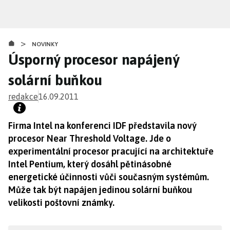
Přejít
k
hlavnímu
>
obsahu
NOVINKY
Úsporný procesor napájený
solární buňkou
redakce
16.09.2011
Firma Intel na konferenci IDF představila nový
procesor Near Threshold Voltage. Jde o
experimentální procesor pracující na architektuře
Intel Pentium, který dosáhl pětinásobné
energetické účinnosti vůči současným systémům.
Může tak být napájen jedinou solární buňkou
velikosti poštovní známky.