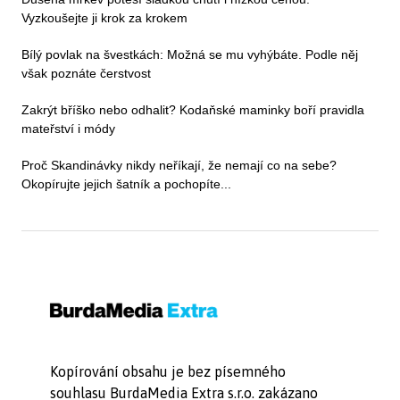
Vyzkoušejte ji krok za krokem
Bílý povlak na švestkách: Možná se mu vyhýbáte. Podle něj
však poznáte čerstvost
Zakrýt bříško nebo odhalit? Kodaňské maminky boří pravidla
mateřství i módy
Proč Skandinávky nikdy neříkají, že nemají co na sebe?
Okopírujte jejich šatník a pochopíte...
Kopírování obsahu je bez písemného
souhlasu BurdaMedia Extra s.r.o. zakázano