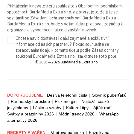
Přihlášením k newsletteru souhlasíte s
Obchodními podmínkami
společnosti BurdaMedia Extra s.r.o.
a potvrzujete, že jste se
seznámili se
Zásadami ochrany soukromí BurdaMedia Extra -
BurdaMedia Extra s.r.o.
bude s Vašimi údaji pracovat zejména k
organizaci a vyhodnocení akce a zasílání novinek.
Chcete navíc dostávat i další zajímavé a exkluzivní
informace od našich partnerů? Pokud souhlasíte se
zpracováním údajů k tomuto účelu podle
Zásad ochrany
soukromí BurdaMedia Extra s.r.o.
, zaškrtněte toto pole.
© 2003—2026 BurdaMedia Extra s.r.o.
DOPORUČUJEME
Děsivá telefonní čísla
|
Slovník puberťáků
|
Partnerský horoskop
|
Pick me girl
|
Nejtěžší české
jazykolamy
|
Láska a vztahy
|
Kulturní tipy
|
Ajťák radí
|
Svátky a prázdniny 2026
|
Módní trendy 2026
|
WhatsApp
alternativy 2026
RECEPTY A VAŘENÍ
Vepřová panenka
|
Fazolky na