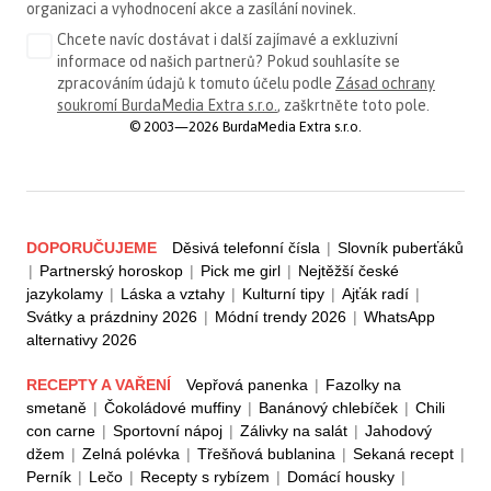
organizaci a vyhodnocení akce a zasílání novinek.
Chcete navíc dostávat i další zajímavé a exkluzivní
informace od našich partnerů? Pokud souhlasíte se
zpracováním údajů k tomuto účelu podle
Zásad ochrany
soukromí BurdaMedia Extra s.r.o.
, zaškrtněte toto pole.
© 2003—2026 BurdaMedia Extra s.r.o.
DOPORUČUJEME
Děsivá telefonní čísla
|
Slovník puberťáků
|
Partnerský horoskop
|
Pick me girl
|
Nejtěžší české
jazykolamy
|
Láska a vztahy
|
Kulturní tipy
|
Ajťák radí
|
Svátky a prázdniny 2026
|
Módní trendy 2026
|
WhatsApp
alternativy 2026
RECEPTY A VAŘENÍ
Vepřová panenka
|
Fazolky na
smetaně
|
Čokoládové muffiny
|
Banánový chlebíček
|
Chili
con carne
|
Sportovní nápoj
|
Zálivky na salát
|
Jahodový
džem
|
Zelná polévka
|
Třešňová bublanina
|
Sekaná recept
|
Perník
|
Lečo
|
Recepty s rybízem
|
Domácí housky
|