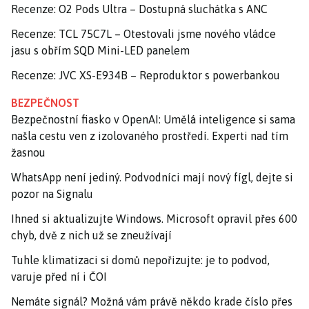
Recenze: O2 Pods Ultra – Dostupná sluchátka s ANC
Recenze: TCL 75C7L – Otestovali jsme nového vládce
jasu s obřím SQD Mini-LED panelem
Recenze: JVC XS-E934B – Reproduktor s powerbankou
BEZPEČNOST
Bezpečnostní fiasko v OpenAI: Umělá inteligence si sama
našla cestu ven z izolovaného prostředí. Experti nad tím
žasnou
WhatsApp není jediný. Podvodníci mají nový fígl, dejte si
pozor na Signalu
Ihned si aktualizujte Windows. Microsoft opravil přes 600
chyb, dvě z nich už se zneužívají
Tuhle klimatizaci si domů nepořizujte: je to podvod,
varuje před ní i ČOI
Nemáte signál? Možná vám právě někdo krade číslo přes