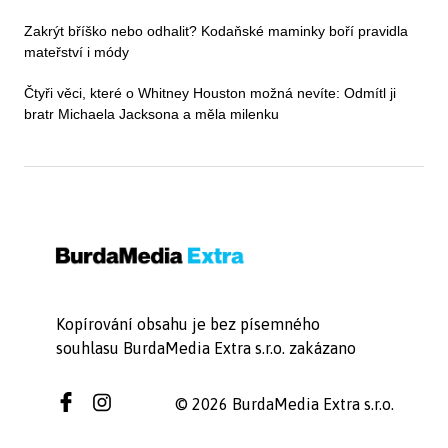
Zakrýt bříško nebo odhalit? Kodaňské maminky boří pravidla
mateřství i módy
Čtyři věci, které o Whitney Houston možná nevíte: Odmítl ji
bratr Michaela Jacksona a měla milenku
Kopírování obsahu je bez písemného
souhlasu BurdaMedia Extra s.r.o. zakázano
© 2026 BurdaMedia Extra s.r.o.