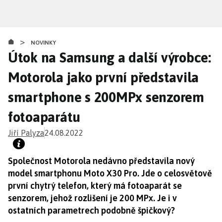
Přejít
k
hlavnímu
>
obsahu
NOVINKY
Útok na Samsung a další výrobce:
Motorola jako první představila
smartphone s 200MPx senzorem
fotoaparátu
Jiří Palyza
24.08.2022
Společnost Motorola nedávno představila nový
model smartphonu Moto X30 Pro. Jde o celosvětově
první chytrý telefon, který má fotoaparát se
senzorem, jehož rozlišení je 200 MPx. Je i v
ostatních parametrech podobně špičkový?