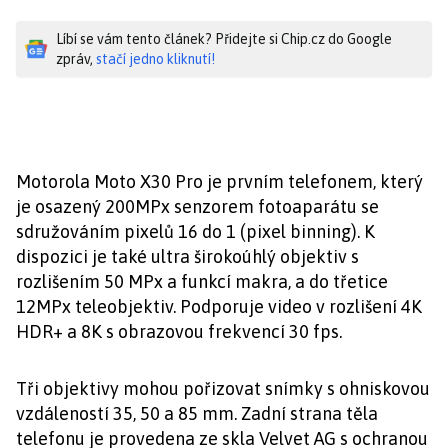
Líbí se vám tento článek? Přidejte si Chip.cz do Google
zpráv,
stačí jedno kliknutí!
Motorola Moto X30 Pro je prvním telefonem, který
je osazený 200MPx senzorem fotoaparátu se
sdružováním pixelů 16 do 1 (pixel binning). K
dispozici je také ultra širokoúhlý objektiv s
rozlišením 50 MPx a funkcí makra, a do třetice
12MPx teleobjektiv. Podporuje video v rozlišení 4K
HDR+ a 8K s obrazovou frekvencí 30 fps.
Tři objektivy mohou pořizovat snímky s ohniskovou
vzdáleností 35, 50 a 85 mm. Zadní strana těla
telefonu je provedena ze skla Velvet AG s ochranou