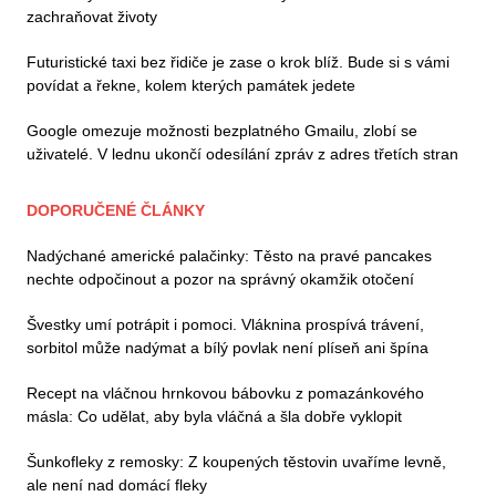
zachraňovat životy
Futuristické taxi bez řidiče je zase o krok blíž. Bude si s vámi
povídat a řekne, kolem kterých památek jedete
Google omezuje možnosti bezplatného Gmailu, zlobí se
uživatelé. V lednu ukončí odesílání zpráv z adres třetích stran
DOPORUČENÉ ČLÁNKY
Nadýchané americké palačinky: Těsto na pravé pancakes
nechte odpočinout a pozor na správný okamžik otočení
Švestky umí potrápit i pomoci. Vláknina prospívá trávení,
sorbitol může nadýmat a bílý povlak není plíseň ani špína
Recept na vláčnou hrnkovou bábovku z pomazánkového
másla: Co udělat, aby byla vláčná a šla dobře vyklopit
Šunkofleky z remosky: Z koupených těstovin uvaříme levně,
ale není nad domácí fleky