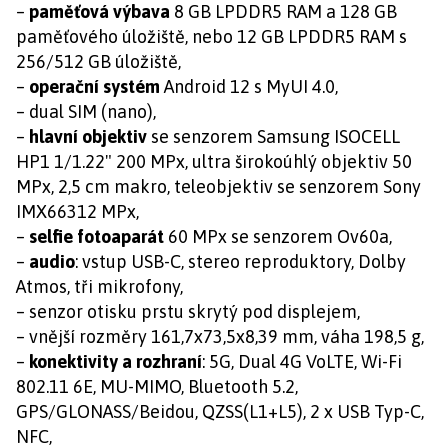
–
paměťová výbava
8 GB LPDDR5 RAM a 128 GB
paměťového úložiště, nebo 12 GB LPDDR5 RAM s
256/512 GB úložiště,
–
operační systém
Android 12 s MyUI 4.0,
– dual SIM (nano),
–
hlavní objektiv
se senzorem Samsung ISOCELL
HP1 1/1.22" 200 MPx, ultra širokoúhlý objektiv 50
MPx, 2,5 cm makro, teleobjektiv se senzorem Sony
IMX66312 MPx,
–
selfie fotoaparát
60 MPx se senzorem Ov60a,
–
audio
: vstup USB-C, stereo reproduktory, Dolby
Atmos, tři mikrofony,
– senzor otisku prstu skrytý pod displejem,
– vnější rozměry 161,7x73,5x8,39 mm, váha 198,5 g,
–
konektivity a rozhraní
: 5G, Dual 4G VoLTE, Wi-Fi
802.11 6E, MU-MIMO, Bluetooth 5.2,
GPS/GLONASS/Beidou, QZSS(L1+L5), 2 x USB Typ-C,
NFC,