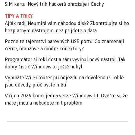
SIM kartu. Nový trik hackerů ohrožuje i Čechy
TIPY A TRIKY
Ajťák radí: Neumírá vám náhodou disk? Zkontrolujte si ho
bezplatným nástrojem, než přijdete o data
Poznejte tajemství barevných USB portů: Co znamenají
černé, oranžové a modré konektory?
Programátor si řekl dost a sám vyvinul nový nástroj. Tak
dobrý čistič Windows tu ještě nebyl
Vypínáte Wi-Fi router při odjezdu na dovolenou? Tohle
jsou důvody, proč byste měli
V říjnu 2026 končí jedna verze Windows 11. Ověřte si, že
máte jinou a nebudete mít problém