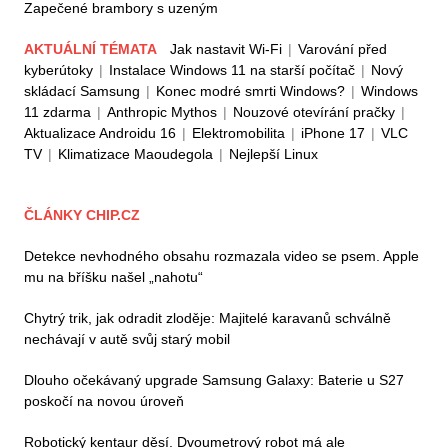
Zapečené brambory s uzeným
AKTUÁLNÍ TÉMATA
Jak nastavit Wi-Fi
|
Varování před
kyberútoky
|
Instalace Windows 11 na starší počítač
|
Nový
skládací Samsung
|
Konec modré smrti Windows?
|
Windows
11 zdarma
|
Anthropic Mythos
|
Nouzové otevírání pračky
|
Aktualizace Androidu 16
|
Elektromobilita
|
iPhone 17
|
VLC
TV
|
Klimatizace Maoudegola
|
Nejlepší Linux
ČLÁNKY CHIP.CZ
Detekce nevhodného obsahu rozmazala video se psem. Apple
mu na bříšku našel „nahotu“
Chytrý trik, jak odradit zloděje: Majitelé karavanů schválně
nechávají v autě svůj starý mobil
Dlouho očekávaný upgrade Samsung Galaxy: Baterie u S27
poskočí na novou úroveň
Robotický kentaur děsí. Dvoumetrový robot má ale