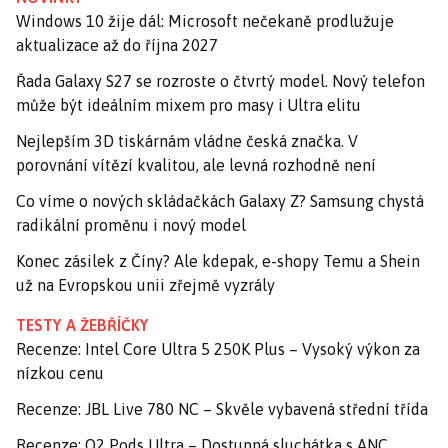
Windows 10 žije dál: Microsoft nečekaně prodlužuje
aktualizace až do října 2027
Řada Galaxy S27 se rozroste o čtvrtý model. Nový telefon
může být ideálním mixem pro masy i Ultra elitu
Nejlepším 3D tiskárnám vládne česká značka. V
porovnání vítězí kvalitou, ale levná rozhodně není
Co víme o nových skládačkách Galaxy Z? Samsung chystá
radikální proměnu i nový model
Konec zásilek z Číny? Ale kdepak, e-shopy Temu a Shein
už na Evropskou unii zřejmě vyzrály
TESTY A ŽEBŘÍČKY
Recenze: Intel Core Ultra 5 250K Plus – Vysoký výkon za
nízkou cenu
Recenze: JBL Live 780 NC – Skvěle vybavená střední třída
Recenze: O2 Pods Ultra – Dostupná sluchátka s ANC