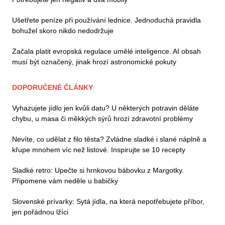
Ušetřete peníze při používání lednice. Jednoduchá pravidla
bohužel skoro nikdo nedodržuje
Začala platit evropská regulace umělé inteligence. AI obsah
musí být označený, jinak hrozí astronomické pokuty
DOPORUČENÉ ČLÁNKY
Vyhazujete jídlo jen kvůli datu? U některých potravin děláte
chybu, u masa či měkkých sýrů hrozí zdravotní problémy
Nevíte, co udělat z filo těsta? Zvládne sladké i slané náplně a
křupe mnohem víc než listové. Inspirujte se 10 recepty
Sladké retro: Upečte si hrnkovou bábovku z Margotky.
Připomene vám neděle u babičky
Slovenské prívarky: Sytá jídla, na která nepotřebujete příbor,
jen pořádnou lžíci