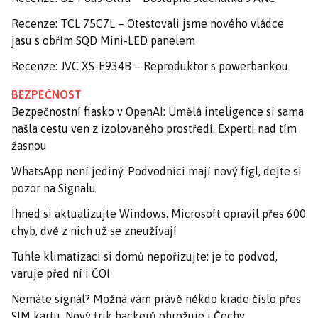
Recenze: TCL 75C7L – Otestovali jsme nového vládce
jasu s obřím SQD Mini-LED panelem
Recenze: JVC XS-E934B – Reproduktor s powerbankou
BEZPEČNOST
Bezpečnostní fiasko v OpenAI: Umělá inteligence si sama
našla cestu ven z izolovaného prostředí. Experti nad tím
žasnou
WhatsApp není jediný. Podvodníci mají nový fígl, dejte si
pozor na Signalu
Ihned si aktualizujte Windows. Microsoft opravil přes 600
chyb, dvě z nich už se zneužívají
Tuhle klimatizaci si domů nepořizujte: je to podvod,
varuje před ní i ČOI
Nemáte signál? Možná vám právě někdo krade číslo přes
SIM kartu. Nový trik hackerů ohrožuje i Čechy