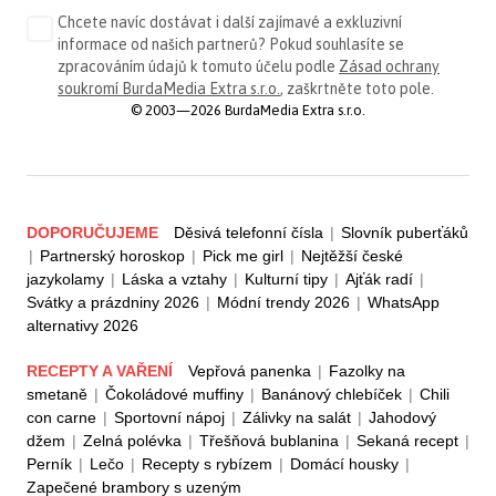
Chcete navíc dostávat i další zajímavé a exkluzivní
informace od našich partnerů? Pokud souhlasíte se
zpracováním údajů k tomuto účelu podle
Zásad ochrany
soukromí BurdaMedia Extra s.r.o.
, zaškrtněte toto pole.
© 2003—2026 BurdaMedia Extra s.r.o.
DOPORUČUJEME
Děsivá telefonní čísla
|
Slovník puberťáků
|
Partnerský horoskop
|
Pick me girl
|
Nejtěžší české
jazykolamy
|
Láska a vztahy
|
Kulturní tipy
|
Ajťák radí
|
Svátky a prázdniny 2026
|
Módní trendy 2026
|
WhatsApp
alternativy 2026
RECEPTY A VAŘENÍ
Vepřová panenka
|
Fazolky na
smetaně
|
Čokoládové muffiny
|
Banánový chlebíček
|
Chili
con carne
|
Sportovní nápoj
|
Zálivky na salát
|
Jahodový
džem
|
Zelná polévka
|
Třešňová bublanina
|
Sekaná recept
|
Perník
|
Lečo
|
Recepty s rybízem
|
Domácí housky
|
Zapečené brambory s uzeným