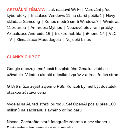
AKTUÁLNÍ TÉMATA
Jak nastavit Wi-Fi
|
Varování před
kyberútoky
|
Instalace Windows 11 na starší počítač
|
Nový
skládací Samsung
|
Konec modré smrti Windows?
|
Windows
11 zdarma
|
Anthropic Mythos
|
Nouzové otevírání pračky
|
Aktualizace Androidu 16
|
Elektromobilita
|
iPhone 17
|
VLC
TV
|
Klimatizace Maoudegola
|
Nejlepší Linux
ČLÁNKY CHIP.CZ
Google omezuje možnosti bezplatného Gmailu, zlobí se
uživatele. V lednu ukončí odesílání zpráv z adres třetích stran
GTA 6 může zvýšit zájem o PS5. Konzolí by měl být dostatek,
otázkou zůstává cena
Vydělal na AI, teď střeží přírodu. Šéf OpenAI poslal přes 100
milionů na záchranu slavného orlího páru
Návod: Zachraňte staré fotografie zdarma a bez skeneru.
Potřebujete jen negativ a dva mobily