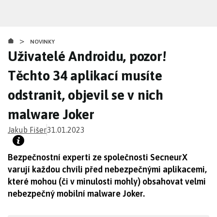
Přejít
k
hlavnímu
>
obsahu
NOVINKY
Uživatelé Androidu, pozor!
Těchto 34 aplikací musíte
odstranit, objevil se v nich
malware Joker
Jakub Fišer
31.01.2023
Bezpečnostní experti ze společnosti SecneurX
varují každou chvíli před nebezpečnými aplikacemi,
které mohou (či v minulosti mohly) obsahovat velmi
nebezpečný mobilní malware Joker.