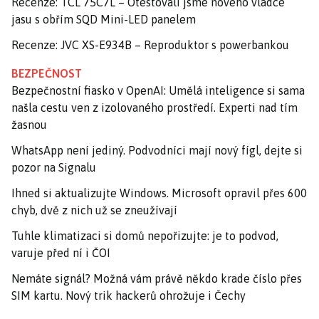
Recenze: TCL 75C7L – Otestovali jsme nového vládce
jasu s obřím SQD Mini-LED panelem
Recenze: JVC XS-E934B – Reproduktor s powerbankou
BEZPEČNOST
Bezpečnostní fiasko v OpenAI: Umělá inteligence si sama
našla cestu ven z izolovaného prostředí. Experti nad tím
žasnou
WhatsApp není jediný. Podvodníci mají nový fígl, dejte si
pozor na Signalu
Ihned si aktualizujte Windows. Microsoft opravil přes 600
chyb, dvě z nich už se zneužívají
Tuhle klimatizaci si domů nepořizujte: je to podvod,
varuje před ní i ČOI
Nemáte signál? Možná vám právě někdo krade číslo přes
SIM kartu. Nový trik hackerů ohrožuje i Čechy