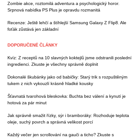
Zombie akce, roztomilá adventura a psychologický horor.
Srpnová nabídka PS Plus je opravdu rozmanitá
Recenze: Ještě lehčí a štíhlejší Samsung Galaxy Z Flip8. Ale
foťák zůstává jen základní
DOPORUČENÉ ČLÁNKY
Kvíz: Z receptů na 10 slavných koktejlů jsme odstranili poslední
ingredienci. Zkuste je všechny správně doplnit
Dokonalé škubánky jako od babičky: Starý trik s rozpuštěným
tukem z nich vykouzlí krásně hladké kousky
Šťavnatá tvarohová bleskovka: Buchta bez válení a kynutí je
hotová za pár minut
Jak správně smažit řízky, sýr i bramboráky: Rozhoduje teplota
oleje, suchý povrch a správná velikost porcí
Každý večer jen scrollování na gauči a ticho? Zkuste s