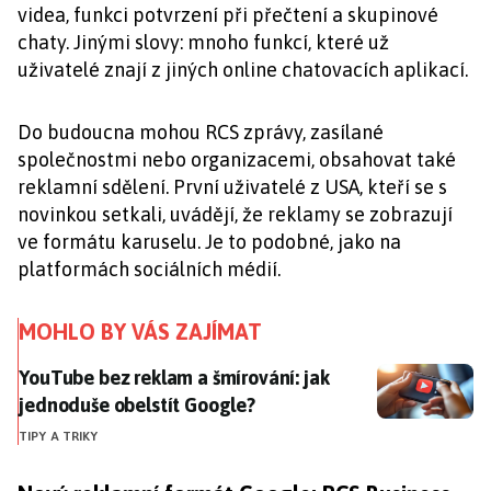
videa, funkci potvrzení při přečtení a skupinové
chaty. Jinými slovy: mnoho funkcí, které už
uživatelé znají z jiných online chatovacích aplikací.
Do budoucna mohou RCS zprávy, zasílané
společnostmi nebo organizacemi, obsahovat také
reklamní sdělení. První uživatelé z USA, kteří se s
novinkou setkali, uvádějí, že reklamy se zobrazují
ve formátu karuselu. Je to podobné, jako na
platformách sociálních médií.
MOHLO BY VÁS ZAJÍMAT
YouTube bez reklam a šmírování: jak jednoduše obels
YouTube bez reklam a šmírování: jak
jednoduše obelstít Google?
TIPY A TRIKY