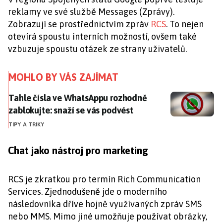
reklamy ve své službě Messages (Zprávy).
Zobrazují se prostřednictvím zpráv
RCS
. To nejen
otevírá spoustu interních možností, ovšem také
vzbuzuje spoustu otázek ze strany uživatelů.
MOHLO BY VÁS ZAJÍMAT
Tahle čísla ve WhatsAppu rozhodně zablokujte: snaží 
Tahle čísla ve WhatsAppu rozhodně
zablokujte: snaží se vás podvést
TIPY A TRIKY
Chat jako nástroj pro marketing
RCS je zkratkou pro termín Rich Communication
Services. Zjednodušeně jde o moderního
následovníka dříve hojně využívaných zpráv SMS
nebo MMS. Mimo jiné umožňuje používat obrázky,