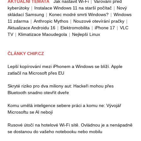
AKTUÁLNÍ TÉMATA
Jak nastavit Wi-Fi
|
Varování před
kyberútoky
|
Instalace Windows 11 na starší počítač
|
Nový
skládací Samsung
|
Konec modré smrti Windows?
|
Windows
11 zdarma
|
Anthropic Mythos
|
Nouzové otevírání pračky
|
Aktualizace Androidu 16
|
Elektromobilita
|
iPhone 17
|
VLC
TV
|
Klimatizace Maoudegola
|
Nejlepší Linux
ČLÁNKY CHIP.CZ
Lepší kopírování mezi iPhonem a Windows se blíží. Apple
zatlačil na Microsoft přes EU
Skryté riziko pro dva miliony aut: Hackeři mohou přes
Bluetooth snadno otevřít dveře
Komu umělá inteligence sebere práci a komu ne: Vývojář
Microsoftu se AI nebojí
Rusové útočí na hotelové Wi-Fi sítě. Ovládnou je a nenápadně
se dostanou do vašeho notebooku nebo mobilu