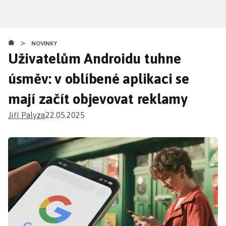
Přejít
k
hlavnímu
>
obsahu
NOVINKY
Uživatelům Androidu tuhne
úsměv: v oblíbené aplikaci se
mají začít objevovat reklamy
Jiří Palyza
22.05.2025