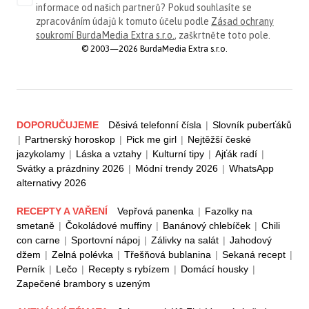
informace od našich partnerů? Pokud souhlasíte se
zpracováním údajů k tomuto účelu podle
Zásad ochrany
soukromí BurdaMedia Extra s.r.o.
, zaškrtněte toto pole.
© 2003—2026 BurdaMedia Extra s.r.o.
DOPORUČUJEME
Děsivá telefonní čísla
|
Slovník puberťáků
|
Partnerský horoskop
|
Pick me girl
|
Nejtěžší české
jazykolamy
|
Láska a vztahy
|
Kulturní tipy
|
Ajťák radí
|
Svátky a prázdniny 2026
|
Módní trendy 2026
|
WhatsApp
alternativy 2026
RECEPTY A VAŘENÍ
Vepřová panenka
|
Fazolky na
smetaně
|
Čokoládové muffiny
|
Banánový chlebíček
|
Chili
con carne
|
Sportovní nápoj
|
Zálivky na salát
|
Jahodový
džem
|
Zelná polévka
|
Třešňová bublanina
|
Sekaná recept
|
Perník
|
Lečo
|
Recepty s rybízem
|
Domácí housky
|
Zapečené brambory s uzeným