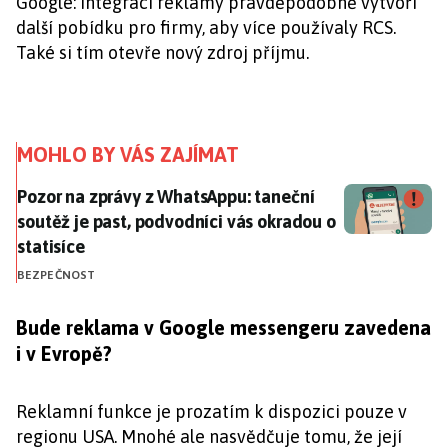
Google: integrací reklamy pravděpodobně vytvoří
další pobídku pro firmy, aby více používaly RCS.
Také si tím otevře nový zdroj příjmu.
MOHLO BY VÁS ZAJÍMAT
Pozor na zprávy z WhatsAppu: taneční soutěž je past,
Pozor na zprávy z WhatsAppu: taneční
soutěž je past, podvodníci vás okradou o
statisíce
BEZPEČNOST
Bude reklama v Google messengeru zavedena
i v Evropě?
Reklamní funkce je prozatím k dispozici pouze v
regionu USA. Mnohé ale nasvědčuje tomu, že její