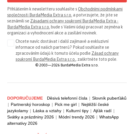
Přihlášením k newsletteru souhlasíte s
Obchodními podmínkami
společnosti BurdaMedia Extra s.r.o.
a potvrzujete, že jste se
seznámili se
Zásadami ochrany soukromí BurdaMedia Extra -
BurdaMedia Extra s.r.o.
bude s Vašimi údaji pracovat zejména k
organizaci a vyhodnocení akce a zasílání novinek.
Chcete navíc dostávat i další zajímavé a exkluzivní
informace od našich partnerů? Pokud souhlasíte se
zpracováním údajů k tomuto účelu podle
Zásad ochrany
soukromí BurdaMedia Extra s.r.o.
, zaškrtněte toto pole.
© 2003—2026 BurdaMedia Extra s.r.o.
DOPORUČUJEME
Děsivá telefonní čísla
|
Slovník puberťáků
|
Partnerský horoskop
|
Pick me girl
|
Nejtěžší české
jazykolamy
|
Láska a vztahy
|
Kulturní tipy
|
Ajťák radí
|
Svátky a prázdniny 2026
|
Módní trendy 2026
|
WhatsApp
alternativy 2026