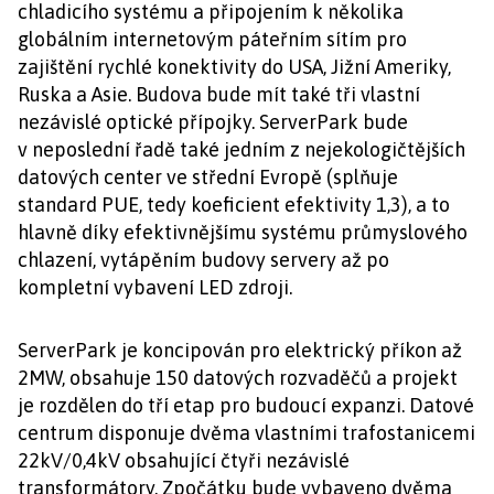
chladicího systému a připojením k několika
globálním internetovým páteřním sítím pro
zajištění rychlé konektivity do USA, Jižní Ameriky,
Ruska a Asie. Budova bude mít také tři vlastní
nezávislé optické přípojky. ServerPark bude
v neposlední řadě také jedním z nejekologičtějších
datových center ve střední Evropě (splňuje
standard PUE, tedy koeficient efektivity 1,3), a to
hlavně díky efektivnějšímu systému průmyslového
chlazení, vytápěním budovy servery až po
kompletní vybavení LED zdroji.
ServerPark je koncipován pro elektrický příkon až
2MW, obsahuje 150 datových rozvaděčů a projekt
je rozdělen do tří etap pro budoucí expanzi. Datové
centrum disponuje dvěma vlastními trafostanicemi
22kV/0,4kV obsahující čtyři nezávislé
transformátory. Zpočátku bude vybaveno dvěma