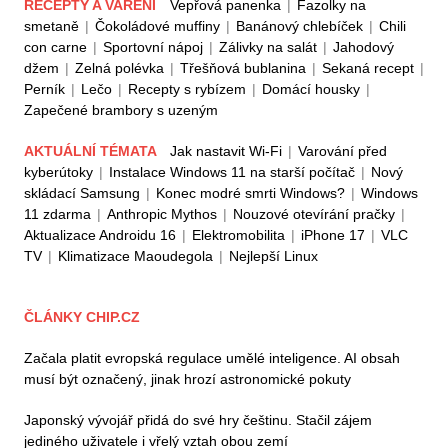
RECEPTY A VAŘENÍ
Vepřová panenka
|
Fazolky na
smetaně
|
Čokoládové muffiny
|
Banánový chlebíček
|
Chili
con carne
|
Sportovní nápoj
|
Zálivky na salát
|
Jahodový
džem
|
Zelná polévka
|
Třešňová bublanina
|
Sekaná recept
|
Perník
|
Lečo
|
Recepty s rybízem
|
Domácí housky
|
Zapečené brambory s uzeným
AKTUÁLNÍ TÉMATA
Jak nastavit Wi-Fi
|
Varování před
kyberútoky
|
Instalace Windows 11 na starší počítač
|
Nový
skládací Samsung
|
Konec modré smrti Windows?
|
Windows
11 zdarma
|
Anthropic Mythos
|
Nouzové otevírání pračky
|
Aktualizace Androidu 16
|
Elektromobilita
|
iPhone 17
|
VLC
TV
|
Klimatizace Maoudegola
|
Nejlepší Linux
ČLÁNKY CHIP.CZ
Začala platit evropská regulace umělé inteligence. AI obsah
musí být označený, jinak hrozí astronomické pokuty
Japonský vývojář přidá do své hry češtinu. Stačil zájem
jediného uživatele i vřelý vztah obou zemí