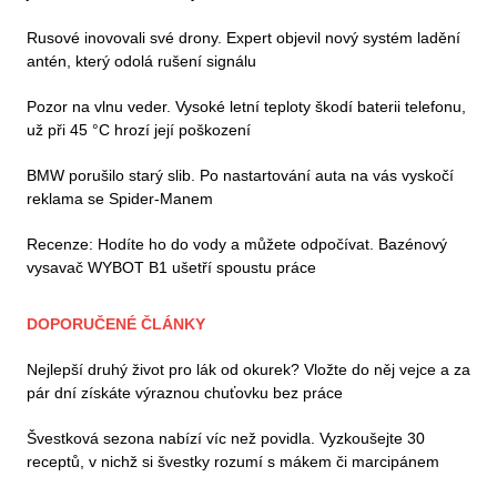
Rusové inovovali své drony. Expert objevil nový systém ladění
antén, který odolá rušení signálu
Pozor na vlnu veder. Vysoké letní teploty škodí baterii telefonu,
už při 45 °C hrozí její poškození
BMW porušilo starý slib. Po nastartování auta na vás vyskočí
reklama se Spider-Manem
Recenze: Hodíte ho do vody a můžete odpočívat. Bazénový
vysavač WYBOT B1 ušetří spoustu práce
DOPORUČENÉ ČLÁNKY
Nejlepší druhý život pro lák od okurek? Vložte do něj vejce a za
pár dní získáte výraznou chuťovku bez práce
Švestková sezona nabízí víc než povidla. Vyzkoušejte 30
receptů, v nichž si švestky rozumí s mákem či marcipánem