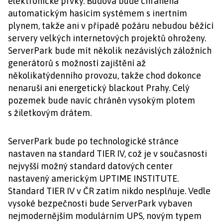
elektronické prvky. Budova bude chráněna
automatickým hasícím systémem s inertním
plynem, takže ani v případě požáru nebudou běžící
servery velkých internetových projektů ohroženy.
ServerPark bude mít několik nezávislých záložních
generátorů s možností zajištění až
několikatýdenního provozu, takže chod dokonce
nenaruší ani energetický blackout Prahy. Celý
pozemek bude navíc chráněn vysokým plotem
s žiletkovým drátem.
ServerPark bude po technologické stránce
nastaven na standard TIER IV, což je v současnosti
nejvyšší možný standard datových center
nastavený americkým UPTIME INSTITUTE.
Standard TIER IV v ČR zatím nikdo nesplňuje. Vedle
vysoké bezpečnosti bude ServerPark vybaven
nejmodernějším modulárním UPS, novým typem