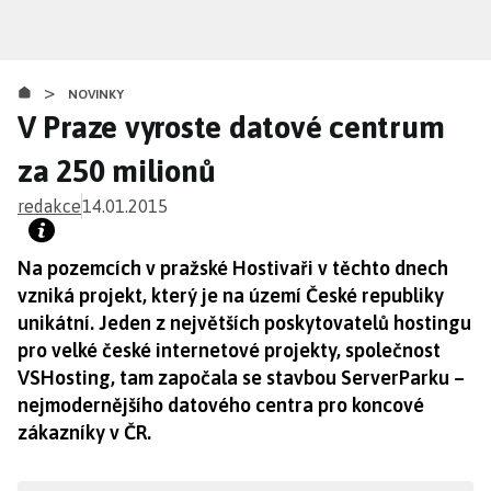
Přejít
k
hlavnímu
>
obsahu
NOVINKY
V Praze vyroste datové centrum
za 250 milionů
redakce
14.01.2015
Na pozemcích v pražské Hostivaři v těchto dnech
vzniká projekt, který je na území České republiky
unikátní. Jeden z největších poskytovatelů hostingu
pro velké české internetové projekty, společnost
VSHosting, tam započala se stavbou ServerParku –
nejmodernějšího datového centra pro koncové
zákazníky v ČR.