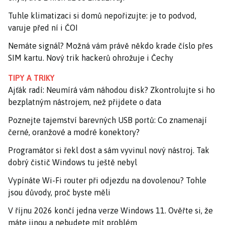
Tuhle klimatizaci si domů nepořizujte: je to podvod,
varuje před ní i ČOI
Nemáte signál? Možná vám právě někdo krade číslo přes
SIM kartu. Nový trik hackerů ohrožuje i Čechy
TIPY A TRIKY
Ajťák radí: Neumírá vám náhodou disk? Zkontrolujte si ho
bezplatným nástrojem, než přijdete o data
Poznejte tajemství barevných USB portů: Co znamenají
černé, oranžové a modré konektory?
Programátor si řekl dost a sám vyvinul nový nástroj. Tak
dobrý čistič Windows tu ještě nebyl
Vypínáte Wi-Fi router při odjezdu na dovolenou? Tohle
jsou důvody, proč byste měli
V říjnu 2026 končí jedna verze Windows 11. Ověřte si, že
máte jinou a nebudete mít problém