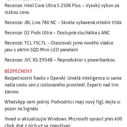
Recenze: Intel Core Ultra 5 250K Plus – Vysoký výkon za
nízkou cenu
Recenze: JBL Live 780 NC – Skvěle vybavená střední třída
Recenze: O2 Pods Ultra – Dostupná sluchátka s ANC
Recenze: TCL 75C7L – Otestovali jsme nového vládce
jasu s obřím SQD Mini-LED panelem
Recenze: JVC XS-E934B – Reproduktor s powerbankou
BEZPEČNOST
Bezpečnostní fiasko v OpenAI: Umělá inteligence si sama
našla cestu ven z izolovaného prostředí. Experti nad tím
žasnou
WhatsApp není jediný. Podvodníci mají nový fígl, dejte si
pozor na Signalu
Ihned si aktualizujte Windows. Microsoft opravil přes 600
chyb, dvě z nich už se zneužívají