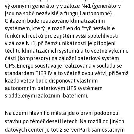
výkonnými generátory v záloze N+1 (generátory
jsou na sobě nezávislé a fungují autonomně).
Chlazení bude realizováno klimatizačním
systémem, který je rozdělen do čtyř nezávisle
funkčních celků pro zajištění vyšší spolehlivosti
v záloze N+1, přičemž unikátností je připojení
těchto klimatizačních systémů a to včetně výkonné
části (kompresory) na záložní bateriový systém
UPS. Energo soustava je realizována v souladu se
standardem TIER IV a to včetně dvou větví, přičemž
každá větev bude disponovat vlastním
autonomním bateriovým UPS systémem
s oddělenými záložními bateriemi.
Na území hlavního města jde o první podobnou
stavbu po téměř deseti letech. Na rozdíl od jiných
datových center je totiž ServerPark samostatným