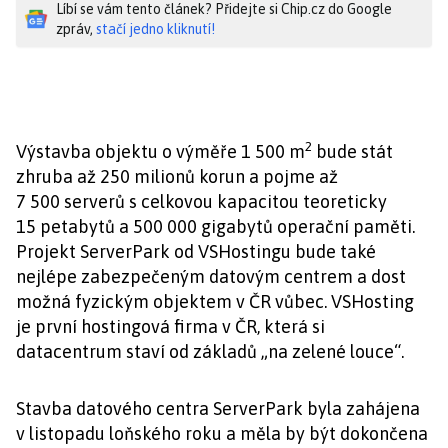
Líbí se vám tento článek? Přidejte si Chip.cz do Google
zpráv,
stačí jedno kliknutí!
2
Výstavba objektu o výměře 1 500 m
bude stát
zhruba až 250 milionů korun a pojme až
7 500 serverů s celkovou kapacitou teoreticky
15 petabytů a 500 000 gigabytů operační paměti.
Projekt ServerPark od VSHostingu bude také
nejlépe zabezpečeným datovým centrem a dost
možná fyzickým objektem v ČR vůbec. VSHosting
je první hostingová firma v ČR, která si
datacentrum staví od základů „na zelené louce“.
Stavba datového centra ServerPark byla zahájena
v listopadu loňského roku a měla by být dokončena