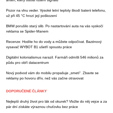
Pozor na vlnu veder. Vysoké letní teploty škodí baterii telefonu,
už při 45 °C hrozí její poškození
BMW porušilo starý slib. Po nastartování auta na vás vyskočí
reklama se Spider-Manem
Recenze: Hodíte ho do vody a můžete odpočívat. Bazénový
vysavač WYBOT B1 ušetří spoustu práce
Digitální kolonialismus narazil. Farmáři odmítli 546 milionů za
půdu pro obří datacentrum
Nový podvod vám do mobilu propašuje „smetí“. Zbavte se
reklamy po hovoru dřív, než vás začne otravovat
DOPORUČENÉ ČLÁNKY
Nejlepší druhý život pro lák od okurek? Vložte do něj vejce a za
pár dní získáte výraznou chuťovku bez práce