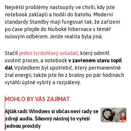
Největší problémy nastoupily ve chvíli, kdy jste
notebook zaklapli a hodili do batohu. Moderní
standardy Standby mají fungovat tak, že zařízení
po čase přejde do hluboké hibernace s téměř
nulovým odběrem. Jenže realita byla jiná.
Stačil
jeden tvrdohlavý ovladač
, který odmítl
uvolnit proces, a notebook
v zavřeném stavu topil
dál
. Výsledkem byl spotřebič, který permanentně
žral energii, takže jste ho z brašny po pár hodinách
vytáhli úplně vybitý a rozpálený.
MOHLO BY VÁS ZAJÍMAT
Ajťák radí: Windows si občas neví rady se zdroji audia.
Ajťák radí: Windows si občas neví rady se
zdroji audia. Šikovný nástroj to vyřeší
jednou provždy