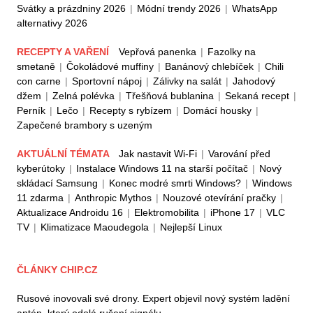
Svátky a prázdniny 2026
|
Módní trendy 2026
|
WhatsApp
alternativy 2026
RECEPTY A VAŘENÍ
Vepřová panenka
|
Fazolky na
smetaně
|
Čokoládové muffiny
|
Banánový chlebíček
|
Chili
con carne
|
Sportovní nápoj
|
Zálivky na salát
|
Jahodový
džem
|
Zelná polévka
|
Třešňová bublanina
|
Sekaná recept
|
Perník
|
Lečo
|
Recepty s rybízem
|
Domácí housky
|
Zapečené brambory s uzeným
AKTUÁLNÍ TÉMATA
Jak nastavit Wi-Fi
|
Varování před
kyberútoky
|
Instalace Windows 11 na starší počítač
|
Nový
skládací Samsung
|
Konec modré smrti Windows?
|
Windows
11 zdarma
|
Anthropic Mythos
|
Nouzové otevírání pračky
|
Aktualizace Androidu 16
|
Elektromobilita
|
iPhone 17
|
VLC
TV
|
Klimatizace Maoudegola
|
Nejlepší Linux
ČLÁNKY CHIP.CZ
Rusové inovovali své drony. Expert objevil nový systém ladění
antén, který odolá rušení signálu