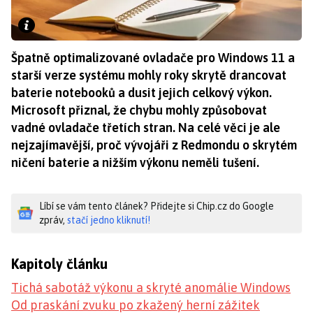
Špatně optimalizované ovladače pro Windows 11 a
starší verze systému mohly roky skrytě drancovat
baterie notebooků a dusit jejich celkový výkon.
Microsoft přiznal, že chybu mohly způsobovat
vadné ovladače třetích stran. Na celé věci je ale
nejzajímavější, proč vývojáři z Redmondu o skrytém
ničení baterie a nižším výkonu neměli tušení.
Líbí se vám tento článek? Přidejte si Chip.cz do Google
zpráv,
stačí jedno kliknutí!
Kapitoly článku
Tichá sabotáž výkonu a skryté anomálie Windows
Od praskání zvuku po zkažený herní zážitek