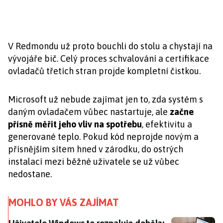
V Redmondu už proto bouchli do stolu a chystají na
vývojáře bič. Celý proces schvalování a certifikace
ovladačů třetích stran projde kompletní čistkou.
Microsoft už nebude zajímat jen to, zda systém s
daným ovladačem vůbec nastartuje, ale
začne
přísně měřit jeho vliv na spotřebu
, efektivitu a
generované teplo. Pokud kód neprojde novým a
přísnějším sítem hned v zárodku, do ostrých
instalací mezi běžné uživatele se už vůbec
nedostane.
MOHLO BY VÁS ZAJÍMAT
Uživatele Windows to rozpaluje doběla: Microsoft k