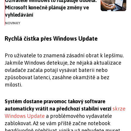
Uživatele Windows to rozpaluje doběla:
Microsoft konečně plánuje změny ve
vyhledávání
NOVINKY
Rychlá čistka přes Windows Update
Pro uživatele to znamená zásadní obrat k lepšímu.
Jakmile Windows detekuje, že nějaká aktualizace
ovladače začala potají vysávat baterii nebo
způsobovat latenci, zasáhne okamžitě a bez
milosti.
Systém dostane pravomoc takový software
automaticky vrátit na předchozí stabilní verzi
skrze
Windows Update
a problémového vydavatele
zablokovat. Až se vám příště začne notebook
bezdůvodně přehřívat, viníka už nebudete muset