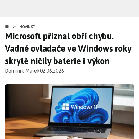
Přejít
k
hlavnímu
>
obsahu
NOVINKY
Microsoft přiznal obří chybu.
Vadné ovladače ve Windows roky
skrytě ničily baterie i výkon
Dominik Marek
02.06.2026