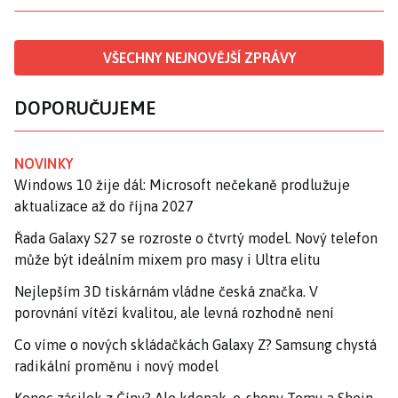
VŠECHNY NEJNOVĚJŠÍ ZPRÁVY
DOPORUČUJEME
NOVINKY
Windows 10 žije dál: Microsoft nečekaně prodlužuje
aktualizace až do října 2027
Řada Galaxy S27 se rozroste o čtvrtý model. Nový telefon
může být ideálním mixem pro masy i Ultra elitu
Nejlepším 3D tiskárnám vládne česká značka. V
porovnání vítězí kvalitou, ale levná rozhodně není
Co víme o nových skládačkách Galaxy Z? Samsung chystá
radikální proměnu i nový model
Konec zásilek z Číny? Ale kdepak, e-shopy Temu a Shein