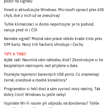
pozor na Signalu
Ihned si aktualizujte Windows. Microsoft opravil přes 600
chyb, dvě z nich už se zneužívají
Tuhle klimatizaci si domů nepořizujte: je to podvod,
varuje před ní i ČOI
Nemáte signál? Možná vám právě někdo krade číslo přes
SIM kartu. Nový trik hackerů ohrožuje i Čechy
TIPY A TRIKY
Ajťák radí: Neumírá vám náhodou disk? Zkontrolujte si ho
bezplatným nástrojem, než přijdete o data
Poznejte tajemství barevných USB portů: Co znamenají
černé, oranžové a modré konektory?
Programátor si řekl dost a sám vyvinul nový nástroj. Tak
dobrý čistič Windows tu ještě nebyl
Vypínáte Wi-Fi router při odjezdu na dovolenou? Tohle