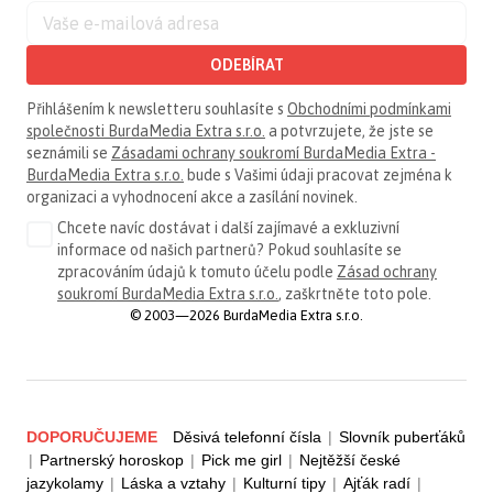
ODEBÍRAT
Přihlášením k newsletteru souhlasíte s
Obchodními podmínkami
společnosti BurdaMedia Extra s.r.o.
a potvrzujete, že jste se
seznámili se
Zásadami ochrany soukromí BurdaMedia Extra -
BurdaMedia Extra s.r.o.
bude s Vašimi údaji pracovat zejména k
organizaci a vyhodnocení akce a zasílání novinek.
Chcete navíc dostávat i další zajímavé a exkluzivní
informace od našich partnerů? Pokud souhlasíte se
zpracováním údajů k tomuto účelu podle
Zásad ochrany
soukromí BurdaMedia Extra s.r.o.
, zaškrtněte toto pole.
© 2003—2026 BurdaMedia Extra s.r.o.
DOPORUČUJEME
Děsivá telefonní čísla
|
Slovník puberťáků
|
Partnerský horoskop
|
Pick me girl
|
Nejtěžší české
jazykolamy
|
Láska a vztahy
|
Kulturní tipy
|
Ajťák radí
|