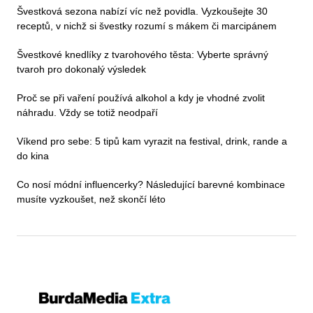
Švestková sezona nabízí víc než povidla. Vyzkoušejte 30
receptů, v nichž si švestky rozumí s mákem či marcipánem
Švestkové knedlíky z tvarohového těsta: Vyberte správný
tvaroh pro dokonalý výsledek
Proč se při vaření používá alkohol a kdy je vhodné zvolit
náhradu. Vždy se totiž neodpaří
Víkend pro sebe: 5 tipů kam vyrazit na festival, drink, rande a
do kina
Co nosí módní influencerky? Následující barevné kombinace
musíte vyzkoušet, než skončí léto