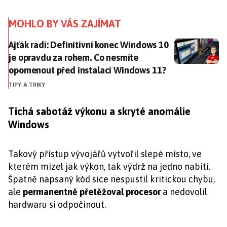
MOHLO BY VÁS ZAJÍMAT
Ajťák radí: Definitivní konec Windows 10 je opravdu
Ajťák radí: Definitivní konec Windows 10
je opravdu za rohem. Co nesmíte
opomenout před instalací Windows 11?
TIPY A TRIKY
Tichá sabotáž výkonu a skryté anomálie
Windows
Takový přístup vývojářů vytvořil slepé místo, ve
kterém mizel jak výkon, tak výdrž na jedno nabití.
Špatně napsaný kód sice nespustil kritickou chybu,
ale
permanentně přetěžoval procesor
a nedovolil
hardwaru si odpočinout.