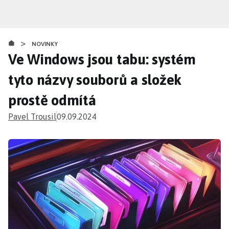
Přejít
k
hlavnímu
>
obsahu
NOVINKY
Ve Windows jsou tabu: systém
tyto názvy souborů a složek
prostě odmítá
Pavel Trousil
09.09.2024