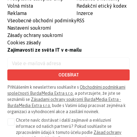
Volná místa
Redakční etický kodex
Reklama
Inzerce
Všeobecné obchodní podmínky
RSS
Nastavení soukromí
Zásady ochrany soukromí
Cookies zásady
Zajímavosti ze světa IT v e-mailu
ODEBÍRAT
Přihlášením k newsletteru souhlasíte s
Obchodními podmínkami
společnosti BurdaMedia Extra s.r.o.
a potvrzujete, že jste se
seznámili se
Zásadami ochrany soukromí BurdaMedia Extra -
BurdaMedia Extra s.r.o.
bude s Vašimi údaji pracovat zejména k
organizaci a vyhodnocení akce a zasílání novinek.
Chcete navíc dostávat i další zajímavé a exkluzivní
informace od našich partnerů? Pokud souhlasíte se
zpracováním údajů k tomuto účelu podle
Zásad ochrany