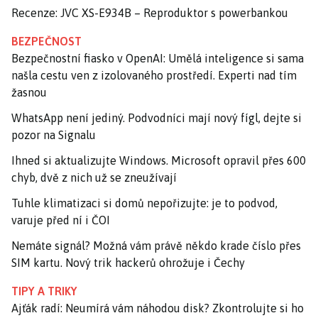
Recenze: JVC XS-E934B – Reproduktor s powerbankou
BEZPEČNOST
Bezpečnostní fiasko v OpenAI: Umělá inteligence si sama
našla cestu ven z izolovaného prostředí. Experti nad tím
žasnou
WhatsApp není jediný. Podvodníci mají nový fígl, dejte si
pozor na Signalu
Ihned si aktualizujte Windows. Microsoft opravil přes 600
chyb, dvě z nich už se zneužívají
Tuhle klimatizaci si domů nepořizujte: je to podvod,
varuje před ní i ČOI
Nemáte signál? Možná vám právě někdo krade číslo přes
SIM kartu. Nový trik hackerů ohrožuje i Čechy
TIPY A TRIKY
Ajťák radí: Neumírá vám náhodou disk? Zkontrolujte si ho