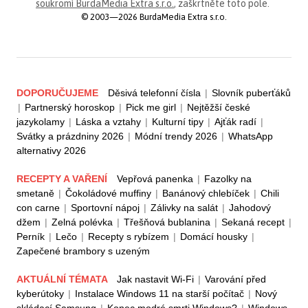
soukromí BurdaMedia Extra s.r.o.
, zaškrtněte toto pole.
© 2003—2026 BurdaMedia Extra s.r.o.
DOPORUČUJEME
Děsivá telefonní čísla
|
Slovník puberťáků
|
Partnerský horoskop
|
Pick me girl
|
Nejtěžší české
jazykolamy
|
Láska a vztahy
|
Kulturní tipy
|
Ajťák radí
|
Svátky a prázdniny 2026
|
Módní trendy 2026
|
WhatsApp
alternativy 2026
RECEPTY A VAŘENÍ
Vepřová panenka
|
Fazolky na
smetaně
|
Čokoládové muffiny
|
Banánový chlebíček
|
Chili
con carne
|
Sportovní nápoj
|
Zálivky na salát
|
Jahodový
džem
|
Zelná polévka
|
Třešňová bublanina
|
Sekaná recept
|
Perník
|
Lečo
|
Recepty s rybízem
|
Domácí housky
|
Zapečené brambory s uzeným
AKTUÁLNÍ TÉMATA
Jak nastavit Wi-Fi
|
Varování před
kyberútoky
|
Instalace Windows 11 na starší počítač
|
Nový