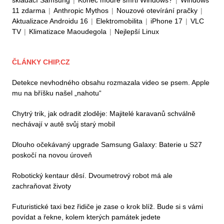
skládací Samsung
|
Konec modré smrti Windows?
|
Windows
11 zdarma
|
Anthropic Mythos
|
Nouzové otevírání pračky
|
Aktualizace Androidu 16
|
Elektromobilita
|
iPhone 17
|
VLC
TV
|
Klimatizace Maoudegola
|
Nejlepší Linux
ČLÁNKY CHIP.CZ
Detekce nevhodného obsahu rozmazala video se psem. Apple
mu na bříšku našel „nahotu“
Chytrý trik, jak odradit zloděje: Majitelé karavanů schválně
nechávají v autě svůj starý mobil
Dlouho očekávaný upgrade Samsung Galaxy: Baterie u S27
poskočí na novou úroveň
Robotický kentaur děsí. Dvoumetrový robot má ale
zachraňovat životy
Futuristické taxi bez řidiče je zase o krok blíž. Bude si s vámi
povídat a řekne, kolem kterých památek jedete