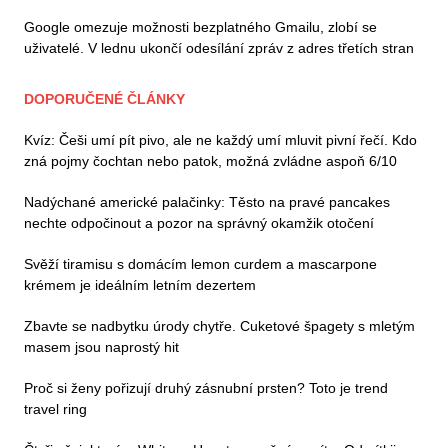
Google omezuje možnosti bezplatného Gmailu, zlobí se
uživatelé. V lednu ukončí odesílání zpráv z adres třetích stran
DOPORUČENÉ ČLÁNKY
Kvíz: Češi umí pít pivo, ale ne každý umí mluvit pivní řečí. Kdo
zná pojmy čochtan nebo patok, možná zvládne aspoň 6/10
Nadýchané americké palačinky: Těsto na pravé pancakes
nechte odpočinout a pozor na správný okamžik otočení
Svěží tiramisu s domácím lemon curdem a mascarpone
krémem je ideálním letním dezertem
Zbavte se nadbytku úrody chytře. Cuketové špagety s mletým
masem jsou naprostý hit
Proč si ženy pořizují druhý zásnubní prsten? Toto je trend
travel ring