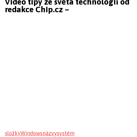
Video tipy ze světa technologií od
redakce Chip.cz –
složky
Windows
názvy
systém