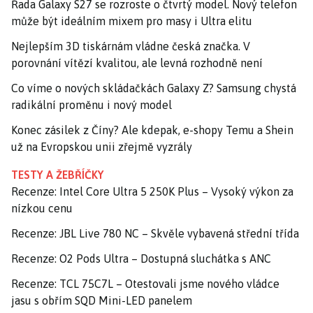
Řada Galaxy S27 se rozroste o čtvrtý model. Nový telefon
může být ideálním mixem pro masy i Ultra elitu
Nejlepším 3D tiskárnám vládne česká značka. V
porovnání vítězí kvalitou, ale levná rozhodně není
Co víme o nových skládačkách Galaxy Z? Samsung chystá
radikální proměnu i nový model
Konec zásilek z Číny? Ale kdepak, e-shopy Temu a Shein
už na Evropskou unii zřejmě vyzrály
TESTY A ŽEBŘÍČKY
Recenze: Intel Core Ultra 5 250K Plus – Vysoký výkon za
nízkou cenu
Recenze: JBL Live 780 NC – Skvěle vybavená střední třída
Recenze: O2 Pods Ultra – Dostupná sluchátka s ANC
Recenze: TCL 75C7L – Otestovali jsme nového vládce
jasu s obřím SQD Mini-LED panelem