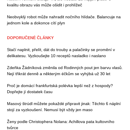
kvalitu obrazu vás může ošidit i prohlížeč
Neobvyklý robot může nahradit nočního hlídače. Balancuje na
jednom kole a dokonce cítí plyn
DOPORUČENÉ ČLÁNKY
Stačí naplnit, přelít, dát do trouby a palačinky se promění v
delikatesu. Vyzkoušejte 10 receptů nasladko i naslano
Zdeňka Žádníková změnila od Rodinných pout jen barvu vlasů.
Nejí třikrát denně a některým éčkům se vyhýbá už 30 let
Proč je domácí frankfurtská polévka lepší než z hospody?
Dopřejte jí dostatek času
Masový štrúdl můžete pokaždé připravit jinak: Těchto 6 náplní
stojí za vyzkoušení. Nemusí být vždy jen maso
Ženy podle Christophera Nolana: Achillova pata kultovního
tvůrce