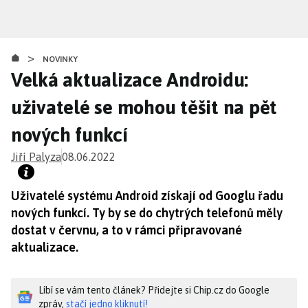
Přejít
k
hlavnímu
>
obsahu
NOVINKY
Velká aktualizace Androidu:
uživatelé se mohou těšit na pět
nových funkcí
Jiří Palyza
08.06.2022
Uživatelé systému Android získají od Googlu řadu
nových funkcí. Ty by se do chytrých telefonů měly
dostat v červnu, a to v rámci připravované
aktualizace.
Líbí se vám tento článek? Přidejte si Chip.cz do Google
zpráv,
stačí jedno kliknutí!