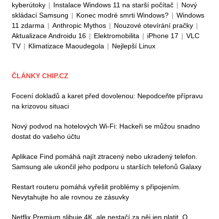
kyberútoky
|
Instalace Windows 11 na starší počítač
|
Nový
skládací Samsung
|
Konec modré smrti Windows?
|
Windows
11 zdarma
|
Anthropic Mythos
|
Nouzové otevírání pračky
|
Aktualizace Androidu 16
|
Elektromobilita
|
iPhone 17
|
VLC
TV
|
Klimatizace Maoudegola
|
Nejlepší Linux
ČLÁNKY CHIP.CZ
Focení dokladů a karet před dovolenou: Nepodceňte přípravu
na krizovou situaci
Nový podvod na hotelových Wi-Fi: Hackeři se můžou snadno
dostat do vašeho účtu
Aplikace Find pomáhá najít ztracený nebo ukradený telefon.
Samsung ale ukončil jeho podporu u starších telefonů Galaxy
Restart routeru pomáhá vyřešit problémy s připojením.
Nevytahujte ho ale rovnou ze zásuvky
Netflix Premium slibuje 4K, ale nestačí za něj jen platit. O