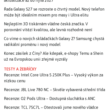
aktualizace až do října 2027
Řada Galaxy S27 se rozroste o čtvrtý model. Nový telefon
může být ideálním mixem pro masy i Ultra elitu
Nejlepším 3D tiskárnám vládne česká značka. V
porovnání vítězí kvalitou, ale levná rozhodně není
Co víme o nových skládačkách Galaxy Z? Samsung chystá
radikální proměnu i nový model
Konec zásilek z Číny? Ale kdepak, e-shopy Temu a Shein
už na Evropskou unii zřejmě vyzrály
TESTY A ŽEBŘÍČKY
Recenze: Intel Core Ultra 5 250K Plus – Vysoký výkon za
nízkou cenu
Recenze: JBL Live 780 NC – Skvěle vybavená střední třída
Recenze: O2 Pods Ultra – Dostupná sluchátka s ANC
Recenze: TCL 75C7L – Otestovali jsme nového vládce