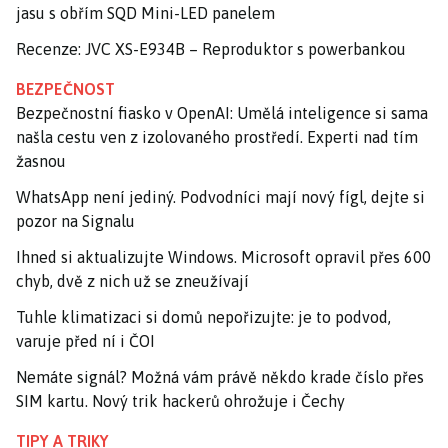
jasu s obřím SQD Mini-LED panelem
Recenze: JVC XS-E934B – Reproduktor s powerbankou
BEZPEČNOST
Bezpečnostní fiasko v OpenAI: Umělá inteligence si sama
našla cestu ven z izolovaného prostředí. Experti nad tím
žasnou
WhatsApp není jediný. Podvodníci mají nový fígl, dejte si
pozor na Signalu
Ihned si aktualizujte Windows. Microsoft opravil přes 600
chyb, dvě z nich už se zneužívají
Tuhle klimatizaci si domů nepořizujte: je to podvod,
varuje před ní i ČOI
Nemáte signál? Možná vám právě někdo krade číslo přes
SIM kartu. Nový trik hackerů ohrožuje i Čechy
TIPY A TRIKY