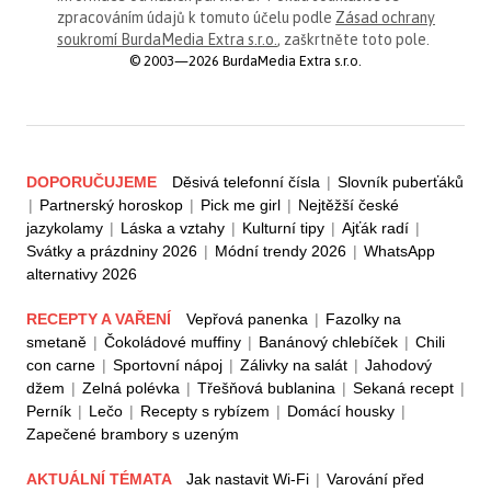
zpracováním údajů k tomuto účelu podle
Zásad ochrany
soukromí BurdaMedia Extra s.r.o.
, zaškrtněte toto pole.
© 2003—2026 BurdaMedia Extra s.r.o.
DOPORUČUJEME
Děsivá telefonní čísla
|
Slovník puberťáků
|
Partnerský horoskop
|
Pick me girl
|
Nejtěžší české
jazykolamy
|
Láska a vztahy
|
Kulturní tipy
|
Ajťák radí
|
Svátky a prázdniny 2026
|
Módní trendy 2026
|
WhatsApp
alternativy 2026
RECEPTY A VAŘENÍ
Vepřová panenka
|
Fazolky na
smetaně
|
Čokoládové muffiny
|
Banánový chlebíček
|
Chili
con carne
|
Sportovní nápoj
|
Zálivky na salát
|
Jahodový
džem
|
Zelná polévka
|
Třešňová bublanina
|
Sekaná recept
|
Perník
|
Lečo
|
Recepty s rybízem
|
Domácí housky
|
Zapečené brambory s uzeným
AKTUÁLNÍ TÉMATA
Jak nastavit Wi-Fi
|
Varování před