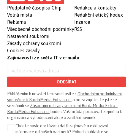
Předplatné časopisu Chip
Redakce a kontakty
Volná místa
Redakční etický kodex
Reklama
Inzerce
Všeobecné obchodní podmínky
RSS
Nastavení soukromí
Zásady ochrany soukromí
Cookies zásady
Zajímavosti ze světa IT v e-mailu
ODEBÍRAT
Přihlášením k newsletteru souhlasíte s
Obchodními podmínkami
společnosti BurdaMedia Extra s.r.o.
a potvrzujete, že jste se
seznámili se
Zásadami ochrany soukromí BurdaMedia Extra -
BurdaMedia Extra s.r.o.
bude s Vašimi údaji pracovat zejména k
organizaci a vyhodnocení akce a zasílání novinek.
Chcete navíc dostávat i další zajímavé a exkluzivní
informace od našich partnerů? Pokud souhlasíte se