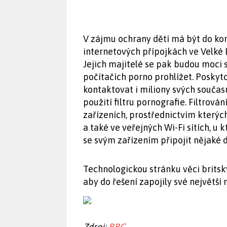
V zájmu ochrany dětí má být do kon
internetových přípojkách ve Velké B
Jejich majitelé se pak budou moci s
počítačích porno prohlížet. Poskyt
kontaktovat i miliony svých souča
použití filtru pornografie. Filtrová
zařízeních, prostřednictvím kterých 
a také ve veřejných Wi-Fi sítích, u
se svým zařízením připojit nějaké d
Technologickou stránku věci britsk
aby do řešení zapojily své největší
Zdroj:
BBC
.