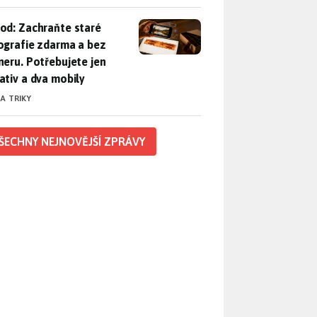
od: Zachraňte staré fotografie zdarma a bez skeneru. Potřebuje
od: Zachraňte staré
ografie zdarma a bez
neru. Potřebujete jen
ativ a dva mobily
 A TRIKY
ŠECHNY NEJNOVĚJŠÍ ZPRÁVY