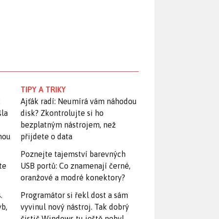
TIPY A TRIKY
:
Ajťák radí: Neumírá vám náhodou
šla
disk? Zkontrolujte si ho
bezplatným nástrojem, než
snou
přijdete o data
Poznejte tajemství barevných
te
USB portů: Co znamenají černé,
oranžové a modré konektory?
.
Programátor si řekl dost a sám
yb,
vyvinul nový nástroj. Tak dobrý
čistič Windows tu ještě nebyl