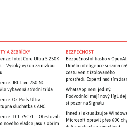
TY A ŽEBŘÍČKY
BEZPEČNOST
enze: Intel Core Ultra 5 250K
Bezpečnostní fiasko v OpenAI
s – Vysoký výkon za nízkou
Umělá inteligence si sama na
nu
cestu ven z izolovaného
prostředí. Experti nad tím ža
enze: JBL Live 780 NC –
ěle vybavená střední třída
WhatsApp není jediný.
Podvodníci mají nový fígl, dej
enze: O2 Pods Ultra –
si pozor na Signalu
tupná sluchátka s ANC
Ihned si aktualizujte Windows
enze: TCL 75C7L – Otestovali
Microsoft opravil přes 600 ch
e nového vládce jasu s obřím
dvě z nich už se zneužívají