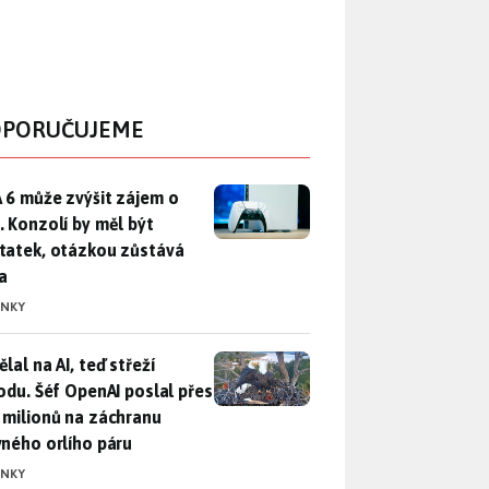
PORUČUJEME
 6 může zvýšit zájem o PS5. Konzolí by měl být dostatek, otáz
 6 může zvýšit zájem o
. Konzolí by měl být
tatek, otázkou zůstává
a
INKY
lal na AI, teď střeží přírodu. Šéf OpenAI poslal přes 100 mili
lal na AI, teď střeží
rodu. Šéf OpenAI poslal přes
 milionů na záchranu
vného orlího páru
INKY