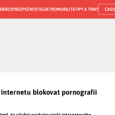
EBŘÍČKY
BEZPEČNOST
ELEKTROMOBILITA
TIPY A TRIKY
ČASO
 internetu blokovat pornografii
mil, že všichni poskytovatelé internetového