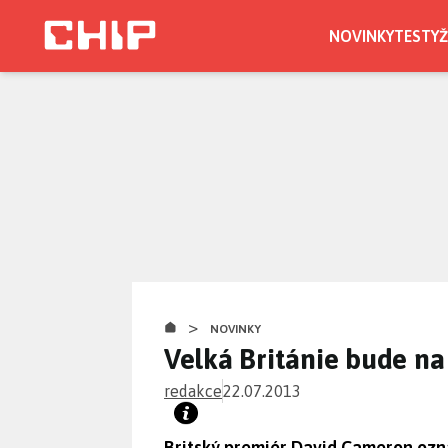
Přejít
k
NOVINKY
TESTY
Ž
hlavnímu
obsahu
>
NOVINKY
Velká Británie bude na
redakce
22.07.2013
Britský premiér David Cameron ozná