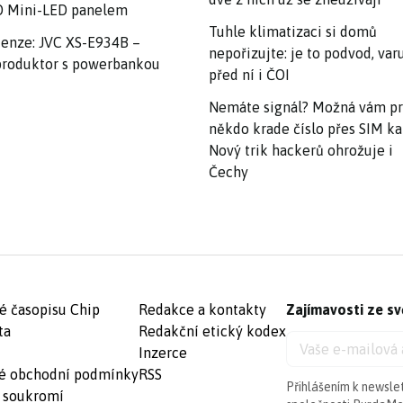
 Mini-LED panelem
Tuhle klimatizaci si domů
enze: JVC XS-E934B –
nepořizujte: je to podvod, var
roduktor s powerbankou
před ní i ČOI
Nemáte signál? Možná vám p
někdo krade číslo přes SIM ka
Nový trik hackerů ohrožuje i
Čechy
é časopisu Chip
Redakce a kontakty
Zajímavosti ze sv
ta
Redakční etický kodex
Inzerce
é obchodní podmínky
RSS
Přihlášením k newsle
 soukromí