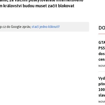
 království budou muset začít blokovat
hip.cz do Google zpráv,
stačí jedno kliknutí!
DO
GTA
GTA
PS5
dos
cen
NOV
Vydě
Vydě
pří
100
sla
NOV