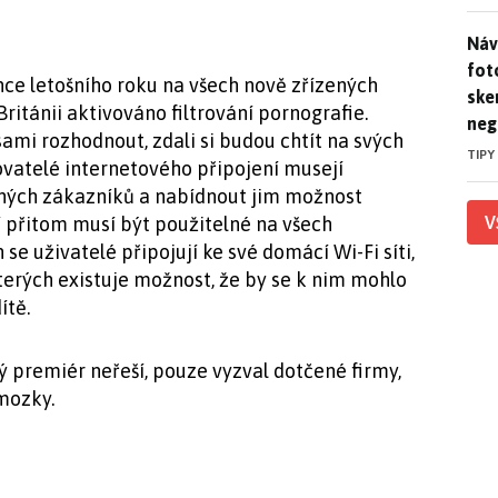
Náv
Náv
fot
ce letošního roku na všech nově zřízených
ske
ritánii aktivováno filtrování pornografie.
neg
ami rozhodnout, zdali si budou chtít na svých
TIPY
ovatelé internetového připojení musejí
sných zákazníků a nabídnout jim možnost
V
ní přitom musí být použitelné na všech
se uživatelé připojují ke své domácí Wi-Fi síti,
 kterých existuje možnost, že by se k nim mohlo
ítě.
ý premiér neřeší, pouze vyzval dotčené firmy,
 mozky.