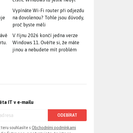
Vypínáte Wi-Fi router při odjezdu
uje
na dovolenou? Tohle jsou důvody,
proč byste měli
rávě
V říjnu 2026 končí jedna verze
rtu.
Windows 11. Ověřte si, že máte
jinou a nebudete mít problém
ěta IT v e-mailu
ODEBÍRAT
tteru souhlasíte s
Obchodními podmínkami