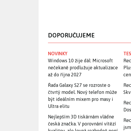
DOPORUČUJEME
NOVINKY
TES
Windows 10 žije dál: Microsoft
Rec
nečekaně prodlužuje aktualizace
Plu
až do října 2027
ce
Řada Galaxy S27 se rozroste o
Rec
čtvrtý model. Nový telefon může
Skv
být ideálním mixem pro masy i
Rec
Ultra elitu
Dos
Nejlepším 3D tiskárnám vládne
Rec
česká značka. V porovnání vítězí
jsm
kvalitou, ale levná rozhodně není