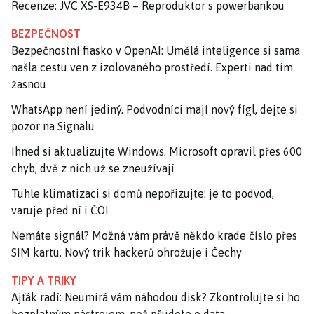
Recenze: JVC XS-E934B – Reproduktor s powerbankou
BEZPEČNOST
Bezpečnostní fiasko v OpenAI: Umělá inteligence si sama
našla cestu ven z izolovaného prostředí. Experti nad tím
žasnou
WhatsApp není jediný. Podvodníci mají nový fígl, dejte si
pozor na Signalu
Ihned si aktualizujte Windows. Microsoft opravil přes 600
chyb, dvě z nich už se zneužívají
Tuhle klimatizaci si domů nepořizujte: je to podvod,
varuje před ní i ČOI
Nemáte signál? Možná vám právě někdo krade číslo přes
SIM kartu. Nový trik hackerů ohrožuje i Čechy
TIPY A TRIKY
Ajťák radí: Neumírá vám náhodou disk? Zkontrolujte si ho
bezplatným nástrojem, než přijdete o data