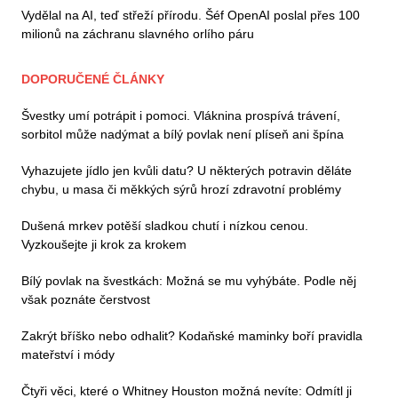
Vydělal na AI, teď střeží přírodu. Šéf OpenAI poslal přes 100
milionů na záchranu slavného orlího páru
DOPORUČENÉ ČLÁNKY
Švestky umí potrápit i pomoci. Vláknina prospívá trávení,
sorbitol může nadýmat a bílý povlak není plíseň ani špína
Vyhazujete jídlo jen kvůli datu? U některých potravin děláte
chybu, u masa či měkkých sýrů hrozí zdravotní problémy
Dušená mrkev potěší sladkou chutí i nízkou cenou.
Vyzkoušejte ji krok za krokem
Bílý povlak na švestkách: Možná se mu vyhýbáte. Podle něj
však poznáte čerstvost
Zakrýt bříško nebo odhalit? Kodaňské maminky boří pravidla
mateřství i módy
Čtyři věci, které o Whitney Houston možná nevíte: Odmítl ji