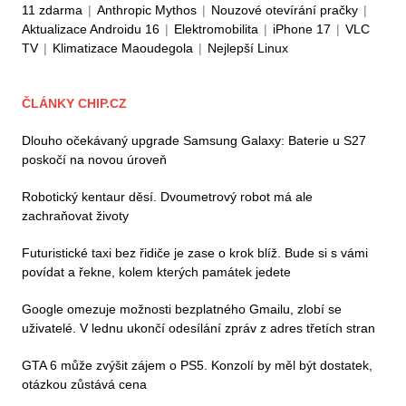
11 zdarma
|
Anthropic Mythos
|
Nouzové otevírání pračky
|
Aktualizace Androidu 16
|
Elektromobilita
|
iPhone 17
|
VLC
TV
|
Klimatizace Maoudegola
|
Nejlepší Linux
ČLÁNKY CHIP.CZ
Dlouho očekávaný upgrade Samsung Galaxy: Baterie u S27
poskočí na novou úroveň
Robotický kentaur děsí. Dvoumetrový robot má ale
zachraňovat životy
Futuristické taxi bez řidiče je zase o krok blíž. Bude si s vámi
povídat a řekne, kolem kterých památek jedete
Google omezuje možnosti bezplatného Gmailu, zlobí se
uživatelé. V lednu ukončí odesílání zpráv z adres třetích stran
GTA 6 může zvýšit zájem o PS5. Konzolí by měl být dostatek,
otázkou zůstává cena