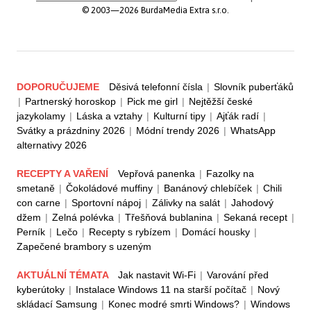
© 2003—2026 BurdaMedia Extra s.r.o.
DOPORUČUJEME
Děsivá telefonní čísla
|
Slovník puberťáků
|
Partnerský horoskop
|
Pick me girl
|
Nejtěžší české
jazykolamy
|
Láska a vztahy
|
Kulturní tipy
|
Ajťák radí
|
Svátky a prázdniny 2026
|
Módní trendy 2026
|
WhatsApp
alternativy 2026
RECEPTY A VAŘENÍ
Vepřová panenka
|
Fazolky na
smetaně
|
Čokoládové muffiny
|
Banánový chlebíček
|
Chili
con carne
|
Sportovní nápoj
|
Zálivky na salát
|
Jahodový
džem
|
Zelná polévka
|
Třešňová bublanina
|
Sekaná recept
|
Perník
|
Lečo
|
Recepty s rybízem
|
Domácí housky
|
Zapečené brambory s uzeným
AKTUÁLNÍ TÉMATA
Jak nastavit Wi-Fi
|
Varování před
kyberútoky
|
Instalace Windows 11 na starší počítač
|
Nový
skládací Samsung
|
Konec modré smrti Windows?
|
Windows