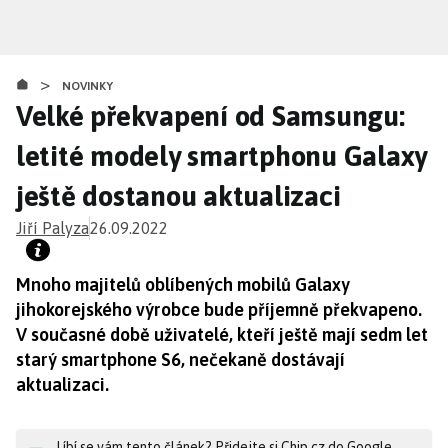
Přejít
k
hlavnímu
>
obsahu
NOVINKY
Velké překvapení od Samsungu:
letité modely smartphonu Galaxy
ještě dostanou aktualizaci
Jiří Palyza
26.09.2022
Mnoho majitelů oblíbených mobilů Galaxy
jihokorejského výrobce bude příjemně překvapeno.
V současné době uživatelé, kteří ještě mají sedm let
starý smartphone S6, nečekaně dostávají
aktualizaci.
Líbí se vám tento článek? Přidejte si Chip.cz do Google