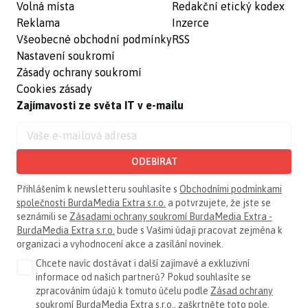
Volná místa
Redakční etický kodex
Reklama
Inzerce
Všeobecné obchodní podmínky
RSS
Nastavení soukromí
Zásady ochrany soukromí
Cookies zásady
Zajímavosti ze světa IT v e-mailu
ODEBÍRAT
Přihlášením k newsletteru souhlasíte s
Obchodními podmínkami
společnosti BurdaMedia Extra s.r.o.
a potvrzujete, že jste se
seznámili se
Zásadami ochrany soukromí BurdaMedia Extra -
BurdaMedia Extra s.r.o.
bude s Vašimi údaji pracovat zejména k
organizaci a vyhodnocení akce a zasílání novinek.
Chcete navíc dostávat i další zajímavé a exkluzivní
informace od našich partnerů? Pokud souhlasíte se
zpracováním údajů k tomuto účelu podle
Zásad ochrany
soukromí BurdaMedia Extra s.r.o.
, zaškrtněte toto pole.