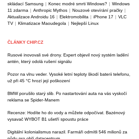
skládací Samsung
|
Konec modré smrti Windows?
|
Windows
11 zdarma
|
Anthropic Mythos
|
Nouzové otevírání pračky
|
Aktualizace Androidu 16
|
Elektromobilita
|
iPhone 17
|
VLC
TV
|
Klimatizace Maoudegola
|
Nejlepší Linux
ČLÁNKY CHIP.CZ
Rusové inovovali své drony. Expert objevil nový systém ladění
antén, který odolá rušení signálu
Pozor na vlnu veder. Vysoké letní teploty škodí baterii telefonu,
už při 45 °C hrozí její poškození
BMW porušilo starý slib. Po nastartování auta na vás vyskočí
reklama se Spider-Manem
Recenze: Hodíte ho do vody a můžete odpočívat. Bazénový
vysavač WYBOT B1 ušetří spoustu práce
Digitální kolonialismus narazil. Farmáři odmítli 546 milionů za
půdu pro obří datacentrum