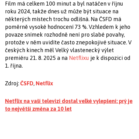
Film má celkem 100 minut a byl natáčen v říjnu
roku 2024, takže dnes už může být situace na
některých místech trochu odlišná. Na ČSFD má
poměrně vysoké hodnocení 73 %. Vzhledem k jeho
povaze snímek rozhodně není pro slabé povahy,
protože v něm uvidíte často znepokojivé situace. V
českých kinech měl Velký vlastenecký výlet
premiéru 21. 8. 2025 a na
Netflixu
je k dispozici od
1. října.
Zdroj:
ČSFD
,
Netflix
Netflix na vaší televizi dostal velké vylepšení: prý je
to největší změna za 10 let