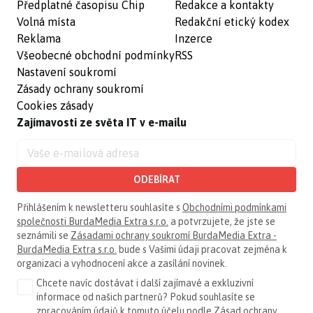
Předplatné časopisu Chip
Redakce a kontakty
Volná místa
Redakční etický kodex
Reklama
Inzerce
Všeobecné obchodní podmínky
RSS
Nastavení soukromí
Zásady ochrany soukromí
Cookies zásady
Zajímavosti ze světa IT v e-mailu
ODEBÍRAT
Přihlášením k newsletteru souhlasíte s
Obchodními podmínkami
společnosti BurdaMedia Extra s.r.o.
a potvrzujete, že jste se
seznámili se
Zásadami ochrany soukromí BurdaMedia Extra -
BurdaMedia Extra s.r.o.
bude s Vašimi údaji pracovat zejména k
organizaci a vyhodnocení akce a zasílání novinek.
Chcete navíc dostávat i další zajímavé a exkluzivní
informace od našich partnerů? Pokud souhlasíte se
zpracováním údajů k tomuto účelu podle
Zásad ochrany