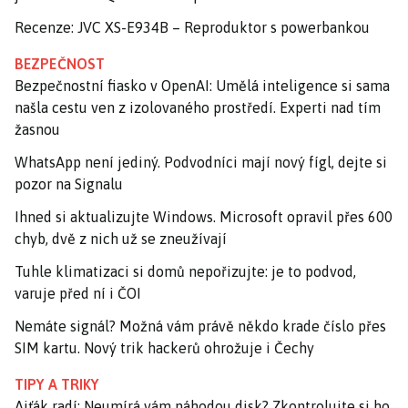
Recenze: JVC XS-E934B – Reproduktor s powerbankou
BEZPEČNOST
Bezpečnostní fiasko v OpenAI: Umělá inteligence si sama
našla cestu ven z izolovaného prostředí. Experti nad tím
žasnou
WhatsApp není jediný. Podvodníci mají nový fígl, dejte si
pozor na Signalu
Ihned si aktualizujte Windows. Microsoft opravil přes 600
chyb, dvě z nich už se zneužívají
Tuhle klimatizaci si domů nepořizujte: je to podvod,
varuje před ní i ČOI
Nemáte signál? Možná vám právě někdo krade číslo přes
SIM kartu. Nový trik hackerů ohrožuje i Čechy
TIPY A TRIKY
Ajťák radí: Neumírá vám náhodou disk? Zkontrolujte si ho