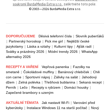
soukromí BurdaMedia Extra s.r.o.
, zaškrtněte toto pole.
© 2003—2026 BurdaMedia Extra s.r.o.
DOPORUČUJEME
Děsivá telefonní čísla
|
Slovník puberťáků
|
Partnerský horoskop
|
Pick me girl
|
Nejtěžší české
jazykolamy
|
Láska a vztahy
|
Kulturní tipy
|
Ajťák radí
|
Svátky a prázdniny 2026
|
Módní trendy 2026
|
WhatsApp
alternativy 2026
RECEPTY A VAŘENÍ
Vepřová panenka
|
Fazolky na
smetaně
|
Čokoládové muffiny
|
Banánový chlebíček
|
Chili
con carne
|
Sportovní nápoj
|
Zálivky na salát
|
Jahodový
džem
|
Zelná polévka
|
Třešňová bublanina
|
Sekaná recept
|
Perník
|
Lečo
|
Recepty s rybízem
|
Domácí housky
|
Zapečené brambory s uzeným
AKTUÁLNÍ TÉMATA
Jak nastavit Wi-Fi
|
Varování před
kyberútoky
|
Instalace Windows 11 na starší počítač
|
Nový