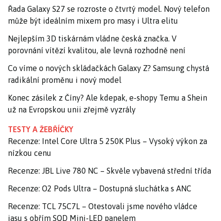
Řada Galaxy S27 se rozroste o čtvrtý model. Nový telefon
může být ideálním mixem pro masy i Ultra elitu
Nejlepším 3D tiskárnám vládne česká značka. V
porovnání vítězí kvalitou, ale levná rozhodně není
Co víme o nových skládačkách Galaxy Z? Samsung chystá
radikální proměnu i nový model
Konec zásilek z Číny? Ale kdepak, e-shopy Temu a Shein
už na Evropskou unii zřejmě vyzrály
TESTY A ŽEBŘÍČKY
Recenze: Intel Core Ultra 5 250K Plus – Vysoký výkon za
nízkou cenu
Recenze: JBL Live 780 NC – Skvěle vybavená střední třída
Recenze: O2 Pods Ultra – Dostupná sluchátka s ANC
Recenze: TCL 75C7L – Otestovali jsme nového vládce
jasu s obřím SQD Mini-LED panelem