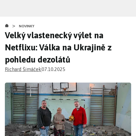
Přejít
k
hlavnímu
>
obsahu
NOVINKY
Velký vlastenecký výlet na
Netflixu: Válka na Ukrajině z
pohledu dezolátů
Richard Šimáček
07.10.2025