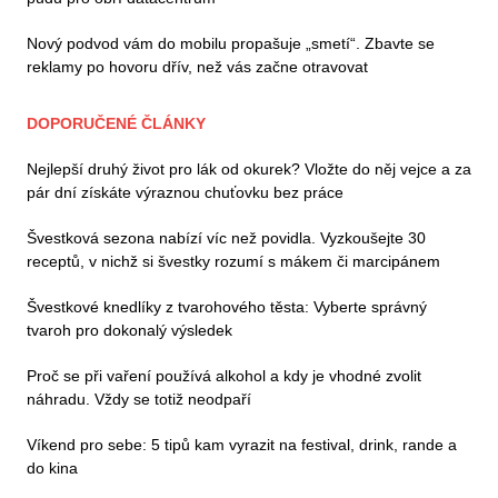
Nový podvod vám do mobilu propašuje „smetí“. Zbavte se
reklamy po hovoru dřív, než vás začne otravovat
DOPORUČENÉ ČLÁNKY
Nejlepší druhý život pro lák od okurek? Vložte do něj vejce a za
pár dní získáte výraznou chuťovku bez práce
Švestková sezona nabízí víc než povidla. Vyzkoušejte 30
receptů, v nichž si švestky rozumí s mákem či marcipánem
Švestkové knedlíky z tvarohového těsta: Vyberte správný
tvaroh pro dokonalý výsledek
Proč se při vaření používá alkohol a kdy je vhodné zvolit
náhradu. Vždy se totiž neodpaří
Víkend pro sebe: 5 tipů kam vyrazit na festival, drink, rande a
do kina