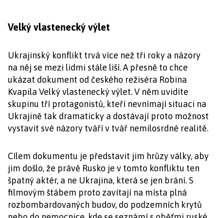
Velký vlastenecký výlet
Ukrajinský konflikt trvá více než tři roky a názory
na něj se mezi lidmi stále liší. A přesně to chce
ukázat dokument od českého režiséra Robina
Kvapila Velký vlastenecký výlet. V něm uvidíte
skupinu tří protagonistů, kteří nevnímají situaci na
Ukrajině tak dramaticky a dostávají proto možnost
vystavit své názory tváří v tvář nemilosrdné realitě.
Cílem dokumentu je představit jim hrůzy války, aby
jim došlo, že právě Rusko je v tomto konfliktu ten
špatný aktér, a ne Ukrajina, která se jen brání. S
filmovým štábem proto zavítají na místa plná
rozbombardovaných budov, do podzemních krytů
nebo do nemocnice, kde se seznámí s oběťmi ruské