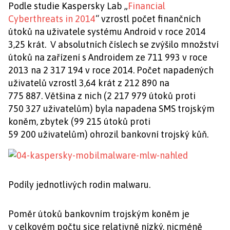
Podle studie Kaspersky Lab „
Financial
Cyberthreats in 2014
“ vzrostl počet finančních
útoků na uživatele systému Android v roce 2014
3,25 krát. V absolutních číslech se zvýšilo množství
útoků na zařízení s Androidem ze 711 993 v roce
2013 na 2 317 194 v roce 2014. Počet napadených
uživatelů vzrostl 3,64 krát z 212 890 na
775 887. Většina z nich (2 217 979 útoků proti
750 327 uživatelům) byla napadena SMS trojským
koněm, zbytek (99 215 útoků proti
59 200 uživatelům) ohrozil bankovní trojský kůň.
Podíly jednotlivých rodin malwaru.
Poměr útoků bankovním trojským koněm je
v celkovém počtu sice relativně nízký, nicméně