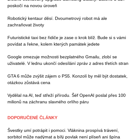
poskočí na novou úroveň
Robotický kentaur děsí. Dvoumetrový robot má ale
zachraňovat životy
Futuristické taxi bez řidiče je zase o krok blíž. Bude si s vámi
povídat a řekne, kolem kterých památek jedete
Google omezuje možnosti bezplatného Gmailu, zlobí se
uživatelé. V lednu ukončí odesílání zpráv z adres třetích stran
GTA 6 může zvýšit zájem o PS5. Konzolí by měl být dostatek,
otázkou zůstává cena
Vydělal na AI, teď střeží přírodu. Šéf OpenAI poslal přes 100
milionů na záchranu slavného orlího páru
DOPORUČENÉ ČLÁNKY
Švestky umí potrápit i pomoci. Vláknina prospívá trávení,
sorbitol může nadýmat a bílý povlak není plíseň ani špína