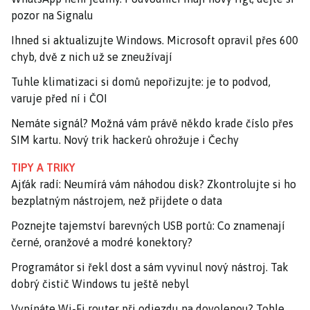
pozor na Signalu
Ihned si aktualizujte Windows. Microsoft opravil přes 600
chyb, dvě z nich už se zneužívají
Tuhle klimatizaci si domů nepořizujte: je to podvod,
varuje před ní i ČOI
Nemáte signál? Možná vám právě někdo krade číslo přes
SIM kartu. Nový trik hackerů ohrožuje i Čechy
TIPY A TRIKY
Ajťák radí: Neumírá vám náhodou disk? Zkontrolujte si ho
bezplatným nástrojem, než přijdete o data
Poznejte tajemství barevných USB portů: Co znamenají
černé, oranžové a modré konektory?
Programátor si řekl dost a sám vyvinul nový nástroj. Tak
dobrý čistič Windows tu ještě nebyl
Vypínáte Wi-Fi router při odjezdu na dovolenou? Tohle