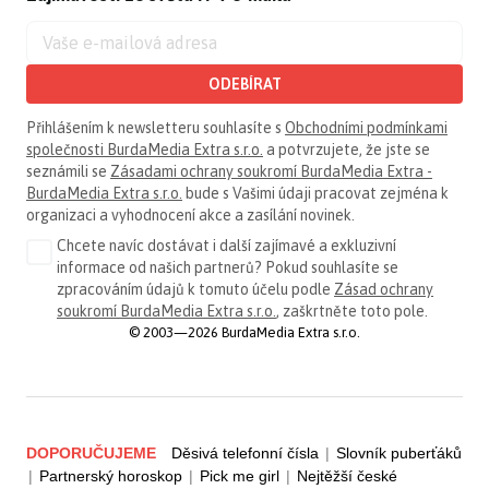
ODEBÍRAT
Přihlášením k newsletteru souhlasíte s
Obchodními podmínkami
společnosti BurdaMedia Extra s.r.o.
a potvrzujete, že jste se
seznámili se
Zásadami ochrany soukromí BurdaMedia Extra -
BurdaMedia Extra s.r.o.
bude s Vašimi údaji pracovat zejména k
organizaci a vyhodnocení akce a zasílání novinek.
Chcete navíc dostávat i další zajímavé a exkluzivní
informace od našich partnerů? Pokud souhlasíte se
zpracováním údajů k tomuto účelu podle
Zásad ochrany
soukromí BurdaMedia Extra s.r.o.
, zaškrtněte toto pole.
© 2003—2026 BurdaMedia Extra s.r.o.
DOPORUČUJEME
Děsivá telefonní čísla
|
Slovník puberťáků
|
Partnerský horoskop
|
Pick me girl
|
Nejtěžší české