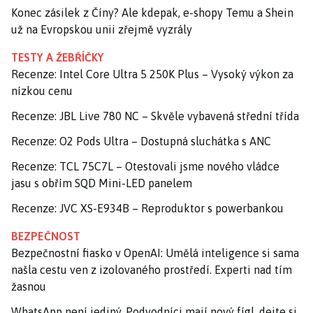
Konec zásilek z Číny? Ale kdepak, e-shopy Temu a Shein
už na Evropskou unii zřejmě vyzrály
TESTY A ŽEBŘÍČKY
Recenze: Intel Core Ultra 5 250K Plus – Vysoký výkon za
nízkou cenu
Recenze: JBL Live 780 NC – Skvěle vybavená střední třída
Recenze: O2 Pods Ultra – Dostupná sluchátka s ANC
Recenze: TCL 75C7L – Otestovali jsme nového vládce
jasu s obřím SQD Mini-LED panelem
Recenze: JVC XS-E934B – Reproduktor s powerbankou
BEZPEČNOST
Bezpečnostní fiasko v OpenAI: Umělá inteligence si sama
našla cestu ven z izolovaného prostředí. Experti nad tím
žasnou
WhatsApp není jediný. Podvodníci mají nový fígl, dejte si