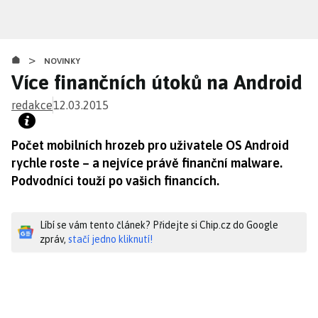
Přejít
k
hlavnímu
>
obsahu
NOVINKY
Více finančních útoků na Android
redakce
12.03.2015
Počet mobilních hrozeb pro uživatele OS Android
rychle roste – a nejvíce právě finanční malware.
Podvodníci touží po vašich financích.
Líbí se vám tento článek? Přidejte si Chip.cz do Google
zpráv,
stačí jedno kliknutí!