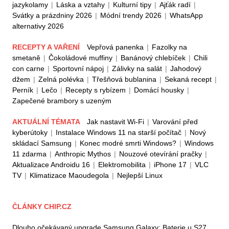
jazykolamy
|
Láska a vztahy
|
Kulturní tipy
|
Ajťák radí
|
Svátky a prázdniny 2026
|
Módní trendy 2026
|
WhatsApp
alternativy 2026
RECEPTY A VAŘENÍ
Vepřová panenka
|
Fazolky na
smetaně
|
Čokoládové muffiny
|
Banánový chlebíček
|
Chili
con carne
|
Sportovní nápoj
|
Zálivky na salát
|
Jahodový
džem
|
Zelná polévka
|
Třešňová bublanina
|
Sekaná recept
|
Perník
|
Lečo
|
Recepty s rybízem
|
Domácí housky
|
Zapečené brambory s uzeným
AKTUÁLNÍ TÉMATA
Jak nastavit Wi-Fi
|
Varování před
kyberútoky
|
Instalace Windows 11 na starší počítač
|
Nový
skládací Samsung
|
Konec modré smrti Windows?
|
Windows
11 zdarma
|
Anthropic Mythos
|
Nouzové otevírání pračky
|
Aktualizace Androidu 16
|
Elektromobilita
|
iPhone 17
|
VLC
TV
|
Klimatizace Maoudegola
|
Nejlepší Linux
ČLÁNKY CHIP.CZ
Dlouho očekávaný upgrade Samsung Galaxy: Baterie u S27