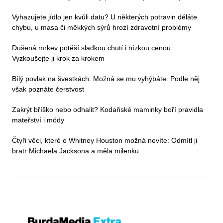
Vyhazujete jídlo jen kvůli datu? U některých potravin děláte
chybu, u masa či měkkých sýrů hrozí zdravotní problémy
Dušená mrkev potěší sladkou chutí i nízkou cenou.
Vyzkoušejte ji krok za krokem
Bílý povlak na švestkách: Možná se mu vyhýbáte. Podle něj
však poznáte čerstvost
Zakrýt bříško nebo odhalit? Kodaňské maminky boří pravidla
mateřství i módy
Čtyři věci, které o Whitney Houston možná nevíte: Odmítl ji
bratr Michaela Jacksona a měla milenku