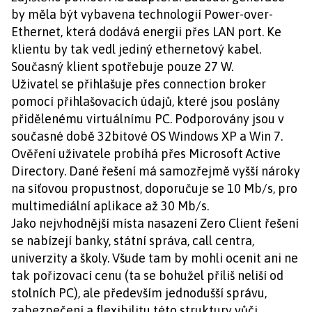
by měla být vybavena technologií Power-over-
Ethernet, která dodává energii přes LAN port. Ke
klientu by tak vedl jediný ethernetový kabel.
Současný klient spotřebuje pouze 27 W.
Uživatel se přihlašuje přes connection broker
pomocí přihlašovacích údajů, které jsou poslány
přidělenému virtuálnímu PC. Podporovány jsou v
současné době 32bitové OS Windows XP a Win 7.
Ověření uživatele probíhá přes Microsoft Active
Directory. Dané řešení má samozřejmě vyšší nároky
na síťovou propustnost, doporučuje se 10 Mb/s, pro
multimediální aplikace až 30 Mb/s.
Jako nejvhodnější místa nasazení Zero Client řešení
se nabízejí banky, státní správa, call centra,
univerzity a školy. Všude tam by mohli ocenit ani ne
tak pořizovací cenu (ta se bohužel příliš neliší od
stolních PC), ale především jednodušší správu,
zabezpečení a flexibilitu této struktury vůči