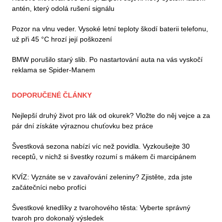
antén, který odolá rušení signálu
Pozor na vlnu veder. Vysoké letní teploty škodí baterii telefonu,
už při 45 °C hrozí její poškození
BMW porušilo starý slib. Po nastartování auta na vás vyskočí
reklama se Spider-Manem
DOPORUČENÉ ČLÁNKY
Nejlepší druhý život pro lák od okurek? Vložte do něj vejce a za
pár dní získáte výraznou chuťovku bez práce
Švestková sezona nabízí víc než povidla. Vyzkoušejte 30
receptů, v nichž si švestky rozumí s mákem či marcipánem
KVÍZ: Vyznáte se v zavařování zeleniny? Zjistěte, zda jste
začátečníci nebo profíci
Švestkové knedlíky z tvarohového těsta: Vyberte správný
tvaroh pro dokonalý výsledek