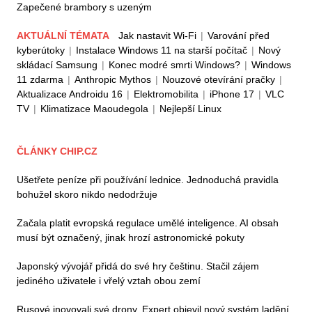
Zapečené brambory s uzeným
AKTUÁLNÍ TÉMATA
Jak nastavit Wi-Fi
|
Varování před
kyberútoky
|
Instalace Windows 11 na starší počítač
|
Nový
skládací Samsung
|
Konec modré smrti Windows?
|
Windows
11 zdarma
|
Anthropic Mythos
|
Nouzové otevírání pračky
|
Aktualizace Androidu 16
|
Elektromobilita
|
iPhone 17
|
VLC
TV
|
Klimatizace Maoudegola
|
Nejlepší Linux
ČLÁNKY CHIP.CZ
Ušetřete peníze při používání lednice. Jednoduchá pravidla
bohužel skoro nikdo nedodržuje
Začala platit evropská regulace umělé inteligence. AI obsah
musí být označený, jinak hrozí astronomické pokuty
Japonský vývojář přidá do své hry češtinu. Stačil zájem
jediného uživatele i vřelý vztah obou zemí
Rusové inovovali své drony. Expert objevil nový systém ladění