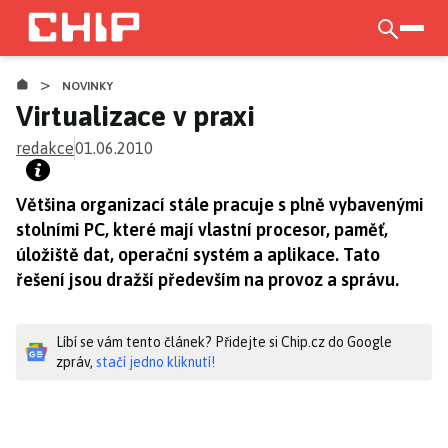
Přejít
k
otevří
hlavnímu
>
obsahu
NOVINKY
Virtualizace v praxi
redakce
01.06.2010
Většina organizací stále pracuje s plně vybavenými
stolními PC, které mají vlastní procesor, paměť,
úložiště dat, operační systém a aplikace. Tato
řešení jsou dražší především na provoz a správu.
Líbí se vám tento článek? Přidejte si Chip.cz do Google
zpráv,
stačí jedno kliknutí!