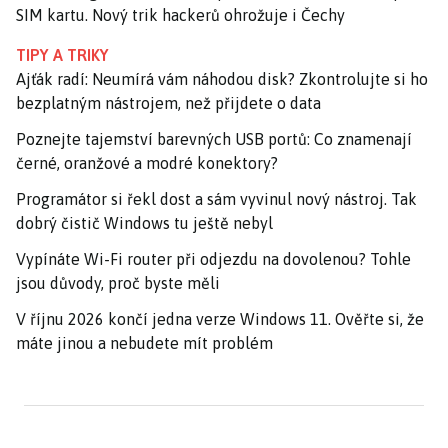
SIM kartu. Nový trik hackerů ohrožuje i Čechy
TIPY A TRIKY
Ajťák radí: Neumírá vám náhodou disk? Zkontrolujte si ho
bezplatným nástrojem, než přijdete o data
Poznejte tajemství barevných USB portů: Co znamenají
černé, oranžové a modré konektory?
Programátor si řekl dost a sám vyvinul nový nástroj. Tak
dobrý čistič Windows tu ještě nebyl
Vypínáte Wi-Fi router při odjezdu na dovolenou? Tohle
jsou důvody, proč byste měli
V říjnu 2026 končí jedna verze Windows 11. Ověřte si, že
máte jinou a nebudete mít problém