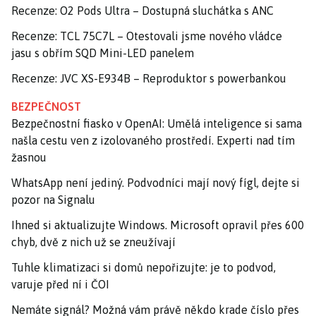
Recenze: O2 Pods Ultra – Dostupná sluchátka s ANC
Recenze: TCL 75C7L – Otestovali jsme nového vládce
jasu s obřím SQD Mini-LED panelem
Recenze: JVC XS-E934B – Reproduktor s powerbankou
BEZPEČNOST
Bezpečnostní fiasko v OpenAI: Umělá inteligence si sama
našla cestu ven z izolovaného prostředí. Experti nad tím
žasnou
WhatsApp není jediný. Podvodníci mají nový fígl, dejte si
pozor na Signalu
Ihned si aktualizujte Windows. Microsoft opravil přes 600
chyb, dvě z nich už se zneužívají
Tuhle klimatizaci si domů nepořizujte: je to podvod,
varuje před ní i ČOI
Nemáte signál? Možná vám právě někdo krade číslo přes