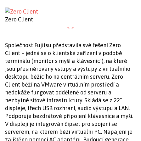
Zero Client
«
»
Společnost Fujitsu představila své řešení Zero
Client – jedná se o klientské zařízení v podobě
terminálu (monitor s myší a klávesnicí), na které
jsou přesměrovány vstupy a výstupy z virtuálního
desktopu běžícího na centrálním serveru. Zero
Client běží na VMware virtuálním prostředí a
nedokáže fungovat odděleně od serveru a
nezbytné síťové infrastruktury. Skládá se z 22“
displeje, třech USB rozhraní, audio výstupu a LAN.
Podporuje bezdrátové připojení klávesnice a myši.
V displeji je integrován čipset pro spojení se
serverem, na kterém běží virtuální PC. Napájení je
zajišťěno pomocí AC adaptéru. Budoucí generace