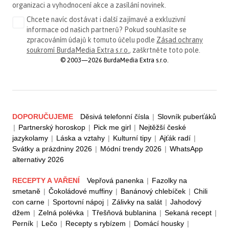
organizaci a vyhodnocení akce a zasílání novinek.
Chcete navíc dostávat i další zajímavé a exkluzivní
informace od našich partnerů? Pokud souhlasíte se
zpracováním údajů k tomuto účelu podle
Zásad ochrany
soukromí BurdaMedia Extra s.r.o.
, zaškrtněte toto pole.
© 2003—2026 BurdaMedia Extra s.r.o.
DOPORUČUJEME
Děsivá telefonní čísla
|
Slovník puberťáků
|
Partnerský horoskop
|
Pick me girl
|
Nejtěžší české
jazykolamy
|
Láska a vztahy
|
Kulturní tipy
|
Ajťák radí
|
Svátky a prázdniny 2026
|
Módní trendy 2026
|
WhatsApp
alternativy 2026
RECEPTY A VAŘENÍ
Vepřová panenka
|
Fazolky na
smetaně
|
Čokoládové muffiny
|
Banánový chlebíček
|
Chili
con carne
|
Sportovní nápoj
|
Zálivky na salát
|
Jahodový
džem
|
Zelná polévka
|
Třešňová bublanina
|
Sekaná recept
|
Perník
|
Lečo
|
Recepty s rybízem
|
Domácí housky
|