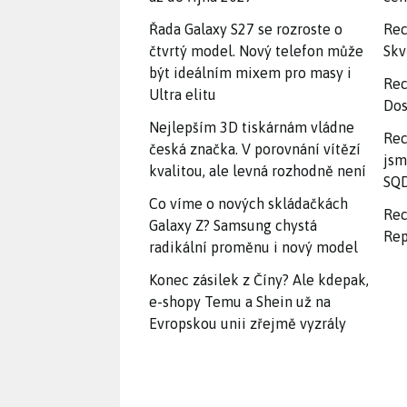
Řada Galaxy S27 se rozroste o
Rec
čtvrtý model. Nový telefon může
Skv
být ideálním mixem pro masy i
Rec
Ultra elitu
Dos
Nejlepším 3D tiskárnám vládne
Rec
česká značka. V porovnání vítězí
jsm
kvalitou, ale levná rozhodně není
SQD
Co víme o nových skládačkách
Rec
Galaxy Z? Samsung chystá
Rep
radikální proměnu i nový model
Konec zásilek z Číny? Ale kdepak,
e-shopy Temu a Shein už na
Evropskou unii zřejmě vyzrály