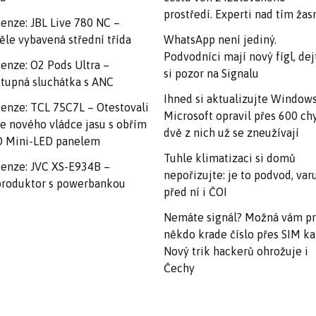
prostředí. Experti nad tím ža
enze: JBL Live 780 NC –
ěle vybavená střední třída
WhatsApp není jediný.
Podvodníci mají nový fígl, dej
enze: O2 Pods Ultra –
si pozor na Signalu
tupná sluchátka s ANC
Ihned si aktualizujte Windows
enze: TCL 75C7L – Otestovali
Microsoft opravil přes 600 ch
e nového vládce jasu s obřím
dvě z nich už se zneužívají
 Mini-LED panelem
Tuhle klimatizaci si domů
enze: JVC XS-E934B –
nepořizujte: je to podvod, var
roduktor s powerbankou
před ní i ČOI
Nemáte signál? Možná vám p
někdo krade číslo přes SIM ka
Nový trik hackerů ohrožuje i
Čechy