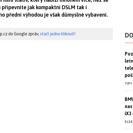
 připevníte jak kompaktní DSLM tak i
ho přední výhodou je však důmyslné vybavení.
hip.cz do Google zpráv,
stačí jedno kliknutí!
DO
Pozo
Poz
letn
tele
poš
TIPY
BMW
BMW
nas
iX3
ELE