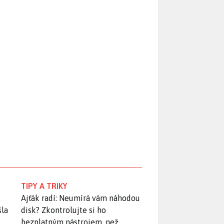
TIPY A TRIKY
:
Ajťák radí: Neumírá vám náhodou
šla
disk? Zkontrolujte si ho
bezplatným nástrojem, než