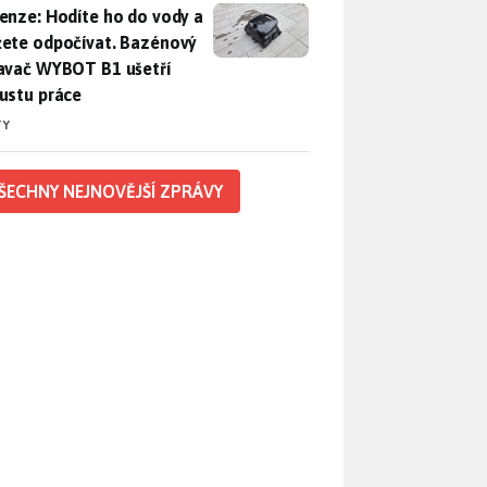
enze: Hodíte ho do vody a můžete odpočívat. Bazénový vysava
enze: Hodíte ho do vody a
ete odpočívat. Bazénový
avač WYBOT B1 ušetří
ustu práce
TY
ŠECHNY NEJNOVĚJŠÍ ZPRÁVY