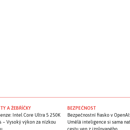
TY A ŽEBŘÍČKY
BEZPEČNOST
enze: Intel Core Ultra 5 250K
Bezpečnostní fiasko v OpenAI
s – Vysoký výkon za nízkou
Umělá inteligence si sama na
nu
cestu ven z izolovaného