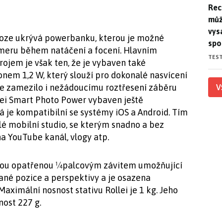
Rec
Rec
můž
vys
noze ukrývá powerbanku, kterou je možné
spo
meru během natáčení a focení. Hlavním
TES
rojem je však ten, že je vybaven také
nem 1,2 W, který slouží pro dokonalé nasvícení
se zamezilo i nežádoucímu roztřesení záběru
V
ollei Smart Photo Power vybaven ještě
 je kompatibilní se systémy iOS a Android. Tím
lé mobilní studio, se kterým snadno a bez
a YouTube kanál, vlogy atp.
avou opatřenou ¼palcovým závitem umožňující
ané pozice a perspektivy a je osazena
aximální nosnost stativu Rollei je 1 kg. Jeho
ost 227 g.