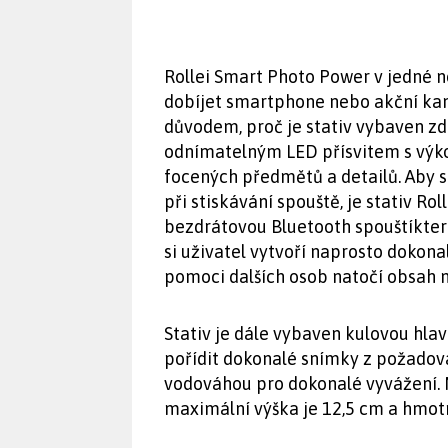
Rollei Smart Photo Power v jedné 
dobíjet smartphone nebo akční ka
důvodem, proč je stativ vybaven zd
odnímatelným LED přísvitem s výko
focených předmětů a detailů. Aby 
při stiskávání spouště, je stativ R
bezdrátovou Bluetooth spouštíkterá
si uživatel vytvoří naprosto dokona
pomoci dalších osob natočí obsah n
Stativ je dále vybaven kulovou hl
pořídit dokonalé snímky z požadov
vodováhou pro dokonalé vyvážení. M
maximální výška je 12,5 cm a hmotn