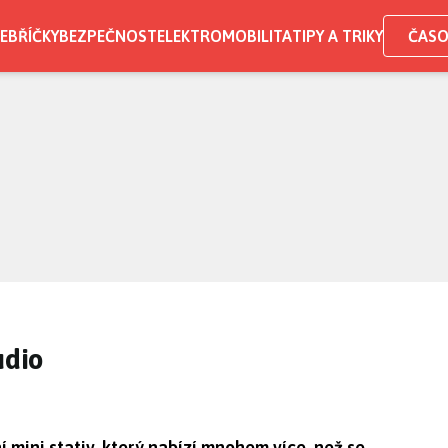
EBŘÍČKY
BEZPEČNOST
ELEKTROMOBILITA
TIPY A TRIKY
ČASO
udio
í mini stativ, který nabízí mnohem více, než se