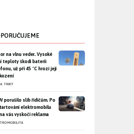
PORUČUJEME
r na vlnu veder. Vysoké letní teploty škodí baterii telefonu, už
or na vlnu veder. Vysoké
í teploty škodí baterii
fonu, už při 45 °C hrozí její
kození
 A TRIKY
 porušilo slib řidičům. Po nastartování elektromobilu iX3 na 
 porušilo slib řidičům. Po
tartování elektromobilu
 na vás vyskočí reklama
KTROMOBILITA