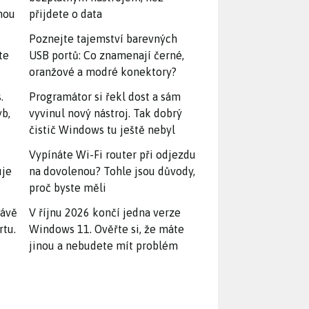
snou
přijdete o data
Poznejte tajemství barevných
te
USB portů: Co znamenají černé,
oranžové a modré konektory?
.
Programátor si řekl dost a sám
yb,
vyvinul nový nástroj. Tak dobrý
čistič Windows tu ještě nebyl
Vypínáte Wi-Fi router při odjezdu
uje
na dovolenou? Tohle jsou důvody,
proč byste měli
rávě
V říjnu 2026 končí jedna verze
rtu.
Windows 11. Ověřte si, že máte
jinou a nebudete mít problém