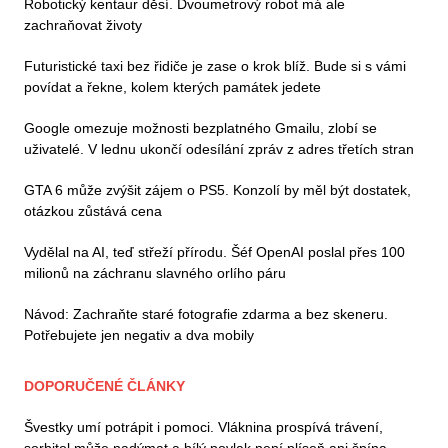
Robotický kentaur děsí. Dvoumetrový robot má ale
zachraňovat životy
Futuristické taxi bez řidiče je zase o krok blíž. Bude si s vámi
povídat a řekne, kolem kterých památek jedete
Google omezuje možnosti bezplatného Gmailu, zlobí se
uživatelé. V lednu ukončí odesílání zpráv z adres třetích stran
GTA 6 může zvýšit zájem o PS5. Konzolí by měl být dostatek,
otázkou zůstává cena
Vydělal na AI, teď střeží přírodu. Šéf OpenAI poslal přes 100
milionů na záchranu slavného orlího páru
Návod: Zachraňte staré fotografie zdarma a bez skeneru.
Potřebujete jen negativ a dva mobily
DOPORUČENÉ ČLÁNKY
Švestky umí potrápit i pomoci. Vláknina prospívá trávení,
sorbitol může nadýmat a bílý povlak není plíseň ani špína