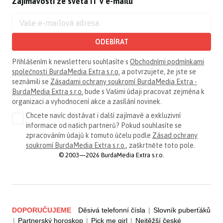
Zajímavosti ze světa IT v e-mailu
ODEBÍRAT
Přihlášením k newsletteru souhlasíte s
Obchodními podmínkami
společnosti BurdaMedia Extra s.r.o.
a potvrzujete, že jste se
seznámili se
Zásadami ochrany soukromí BurdaMedia Extra -
BurdaMedia Extra s.r.o.
bude s Vašimi údaji pracovat zejména k
organizaci a vyhodnocení akce a zasílání novinek.
Chcete navíc dostávat i další zajímavé a exkluzivní
informace od našich partnerů? Pokud souhlasíte se
zpracováním údajů k tomuto účelu podle
Zásad ochrany
soukromí BurdaMedia Extra s.r.o.
, zaškrtněte toto pole.
© 2003—2026 BurdaMedia Extra s.r.o.
DOPORUČUJEME
Děsivá telefonní čísla
|
Slovník puberťáků
|
Partnerský horoskop
|
Pick me girl
|
Nejtěžší české