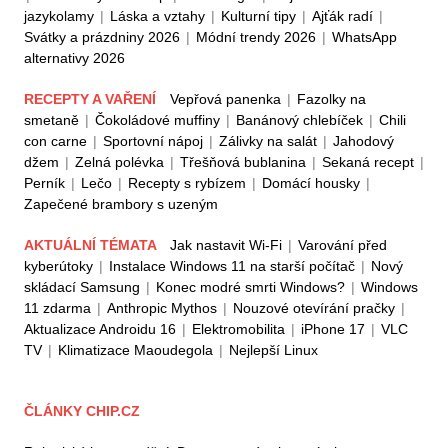
jazykolamy
|
Láska a vztahy
|
Kulturní tipy
|
Ajťák radí
|
Svátky a prázdniny 2026
|
Módní trendy 2026
|
WhatsApp
alternativy 2026
RECEPTY A VAŘENÍ
Vepřová panenka
|
Fazolky na
smetaně
|
Čokoládové muffiny
|
Banánový chlebíček
|
Chili
con carne
|
Sportovní nápoj
|
Zálivky na salát
|
Jahodový
džem
|
Zelná polévka
|
Třešňová bublanina
|
Sekaná recept
|
Perník
|
Lečo
|
Recepty s rybízem
|
Domácí housky
|
Zapečené brambory s uzeným
AKTUÁLNÍ TÉMATA
Jak nastavit Wi-Fi
|
Varování před
kyberútoky
|
Instalace Windows 11 na starší počítač
|
Nový
skládací Samsung
|
Konec modré smrti Windows?
|
Windows
11 zdarma
|
Anthropic Mythos
|
Nouzové otevírání pračky
|
Aktualizace Androidu 16
|
Elektromobilita
|
iPhone 17
|
VLC
TV
|
Klimatizace Maoudegola
|
Nejlepší Linux
ČLÁNKY CHIP.CZ