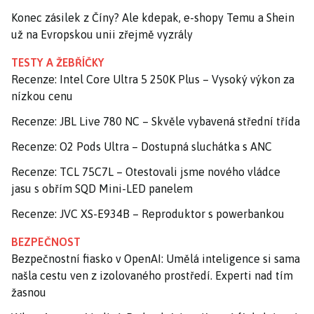
Konec zásilek z Číny? Ale kdepak, e-shopy Temu a Shein
už na Evropskou unii zřejmě vyzrály
TESTY A ŽEBŘÍČKY
Recenze: Intel Core Ultra 5 250K Plus – Vysoký výkon za
nízkou cenu
Recenze: JBL Live 780 NC – Skvěle vybavená střední třída
Recenze: O2 Pods Ultra – Dostupná sluchátka s ANC
Recenze: TCL 75C7L – Otestovali jsme nového vládce
jasu s obřím SQD Mini-LED panelem
Recenze: JVC XS-E934B – Reproduktor s powerbankou
BEZPEČNOST
Bezpečnostní fiasko v OpenAI: Umělá inteligence si sama
našla cestu ven z izolovaného prostředí. Experti nad tím
žasnou