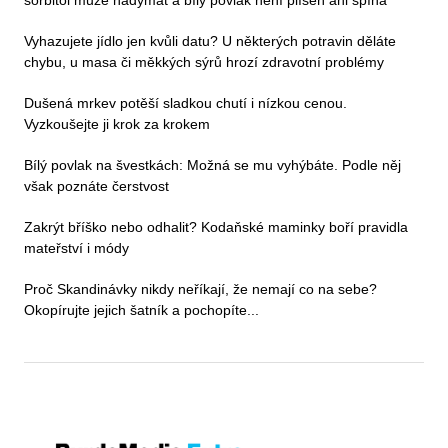
Vyhazujete jídlo jen kvůli datu? U některých potravin děláte
chybu, u masa či měkkých sýrů hrozí zdravotní problémy
Dušená mrkev potěší sladkou chutí i nízkou cenou.
Vyzkoušejte ji krok za krokem
Bílý povlak na švestkách: Možná se mu vyhýbáte. Podle něj
však poznáte čerstvost
Zakrýt bříško nebo odhalit? Kodaňské maminky boří pravidla
mateřství i módy
Proč Skandinávky nikdy neříkají, že nemají co na sebe?
Okopírujte jejich šatník a pochopíte...