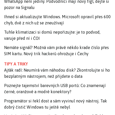
WhatsApp není jediný. Podvodníci mají nový fígl, dejte si
pozor na Signalu
Ihned si aktualizujte Windows. Microsoft opravil přes 600
chyb, dvě z nich už se zneužívají
Tuhle klimatizaci si domů nepořizujte: je to podvod,
varuje před ní i ČOI
Nemáte signál? Možná vám právě někdo krade číslo přes
SIM kartu. Nový trik hackerů ohrožuje i Čechy
TIPY A TRIKY
Ajťák radí: Neumírá vám náhodou disk? Zkontrolujte si ho
bezplatným nástrojem, než přijdete o data
Poznejte tajemství barevných USB portů: Co znamenají
černé, oranžové a modré konektory?
Programátor si řekl dost a sám vyvinul nový nástroj. Tak
dobrý čistič Windows tu ještě nebyl