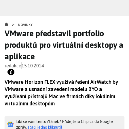
Přejít
k
hlavnímu
>
obsahu
NOVINKY
VMware představil portfolio
produktů pro virtuální desktopy a
aplikace
redakce
15.10.2014
VMware Horizon FLEX využívá řešení AirWatch by
VMware a usnadní zavedení modelu BYO a
využívání přístrojů Mac ve firmách díky lokálním
virtuálním desktopům
Líbí se vám tento článek? Přidejte si Chip.cz do Google
zpráv,
stačí jedno kliknutí!