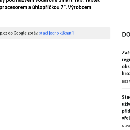
procesorem a úhlopříčkou 7“. Výrobcem
hip.cz do Google zpráv,
stačí jedno kliknutí!
DO
Zač
Zač
reg
obs
hro
BEZ
Stač
Sta
uži
při
vře
NOV