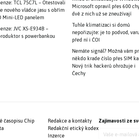
enze: TCL 75C7L – Otestovali
Microsoft opravil přes 600 ch
e nového vládce jasu s obřím
dvě z nich už se zneužívají
 Mini-LED panelem
Tuhle klimatizaci si domů
enze: JVC XS-E934B –
nepořizujte: je to podvod, var
roduktor s powerbankou
před ní i ČOI
Nemáte signál? Možná vám p
někdo krade číslo přes SIM ka
Nový trik hackerů ohrožuje i
Čechy
é časopisu Chip
Redakce a kontakty
Zajímavosti ze sv
ta
Redakční etický kodex
Inzerce