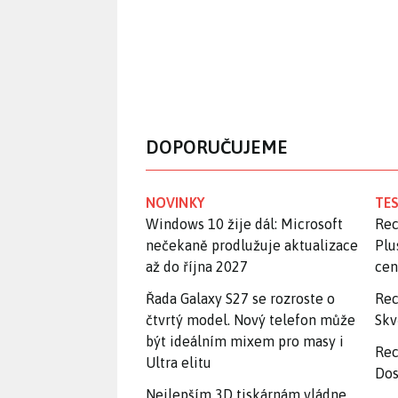
DOPORUČUJEME
NOVINKY
TES
Windows 10 žije dál: Microsoft
Rec
nečekaně prodlužuje aktualizace
Plu
až do října 2027
ce
Řada Galaxy S27 se rozroste o
Rec
čtvrtý model. Nový telefon může
Skv
být ideálním mixem pro masy i
Rec
Ultra elitu
Dos
Nejlepším 3D tiskárnám vládne