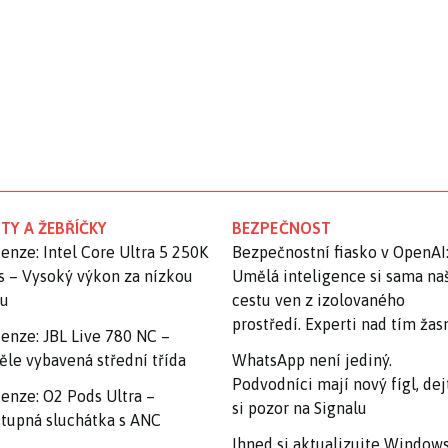
TY A ŽEBŘÍČKY
BEZPEČNOST
enze: Intel Core Ultra 5 250K
Bezpečnostní fiasko v OpenAI
s – Vysoký výkon za nízkou
Umělá inteligence si sama na
nu
cestu ven z izolovaného
prostředí. Experti nad tím ža
enze: JBL Live 780 NC –
ěle vybavená střední třída
WhatsApp není jediný.
Podvodníci mají nový fígl, dej
enze: O2 Pods Ultra –
si pozor na Signalu
tupná sluchátka s ANC
Ihned si aktualizujte Windows