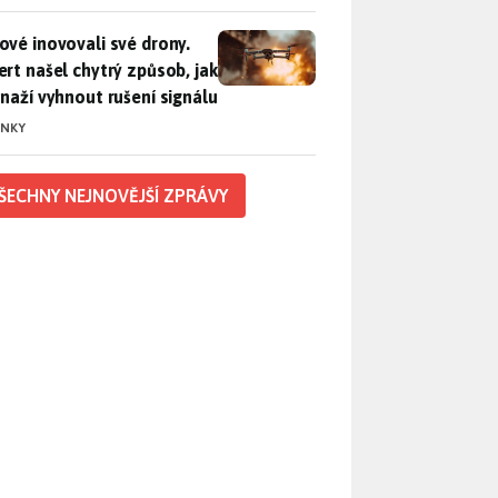
vé inovovali své drony. Expert našel chytrý způsob, jak se sna
ové inovovali své drony.
ert našel chytrý způsob, jak
snaží vyhnout rušení signálu
INKY
ŠECHNY NEJNOVĚJŠÍ ZPRÁVY