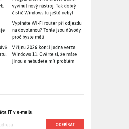
yb,
vyvinul nový nástroj. Tak dobrý
čistič Windows tu ještě nebyl
Vypínáte Wi-Fi router při odjezdu
uje
na dovolenou? Tohle jsou důvody,
proč byste měli
rávě
V říjnu 2026 končí jedna verze
rtu.
Windows 11. Ověřte si, že máte
jinou a nebudete mít problém
ěta IT v e-mailu
ODEBÍRAT