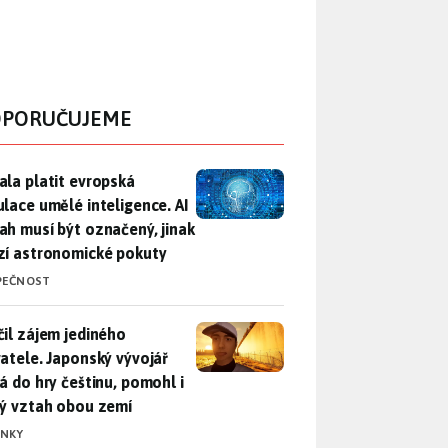
PORUČUJEME
ala platit evropská regulace umělé inteligence. AI obsah musí
ala platit evropská
ulace umělé inteligence. AI
ah musí být označený, jinak
zí astronomické pokuty
PEČNOST
il zájem jediného uživatele. Japonský vývojář přidá do hry češ
čil zájem jediného
vatele. Japonský vývojář
dá do hry češtinu, pomohl i
lý vztah obou zemí
INKY