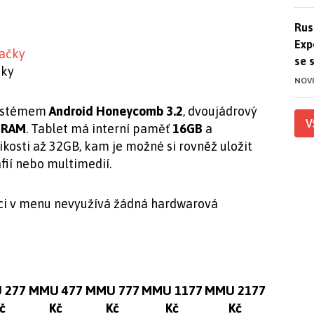
Ruso
Rus
Exp
se 
čky
NOV
systémem
Android Honeycomb 3.2
, dvoujádrový
V
 RAM
. Tablet má interní paměť
16GB
a
ikosti až 32GB, kam je možné si rovněž uložit
fií nebo multimedií.
taci v menu nevyužívá žádná hardwarová
 277
MMU 477
MMU 777
MMU 1177
MMU 2177
č
Kč
Kč
Kč
Kč