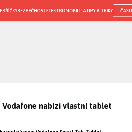
EBŘÍČKY
BEZPEČNOST
ELEKTROMOBILITA
TIPY A TRIKY
ČASO
 Vodafone nabízí vlastní tablet
ačky pod názvem Vodafone Smart Tab. Tablet