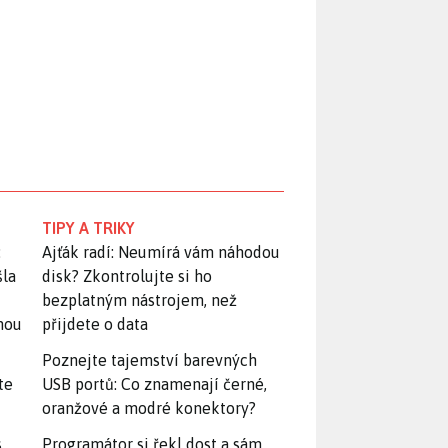
TIPY A TRIKY
:
Ajťák radí: Neumírá vám náhodou
šla
disk? Zkontrolujte si ho
bezplatným nástrojem, než
snou
přijdete o data
Poznejte tajemství barevných
te
USB portů: Co znamenají černé,
oranžové a modré konektory?
.
Programátor si řekl dost a sám