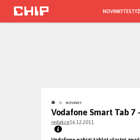
Přejít
k
NOVINKY
TESTY
Ž
hlavnímu
obsahu
>
NOVINKY
Vodafone Smart Tab 7 -
redakce
16.12.2011
Vodafone nabízí tablet vlastní zn