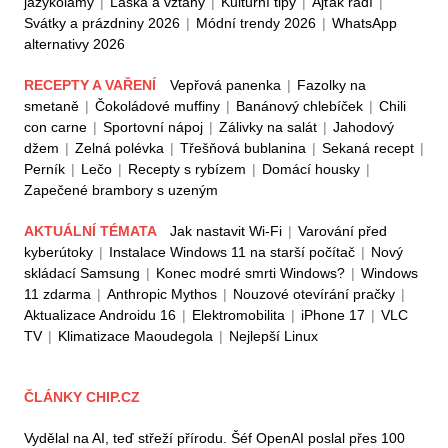
jazykolamy
|
Láska a vztahy
|
Kulturní tipy
|
Ajťák radí
|
Svátky a prázdniny 2026
|
Módní trendy 2026
|
WhatsApp
alternativy 2026
RECEPTY A VAŘENÍ
Vepřová panenka
|
Fazolky na
smetaně
|
Čokoládové muffiny
|
Banánový chlebíček
|
Chili
con carne
|
Sportovní nápoj
|
Zálivky na salát
|
Jahodový
džem
|
Zelná polévka
|
Třešňová bublanina
|
Sekaná recept
|
Perník
|
Lečo
|
Recepty s rybízem
|
Domácí housky
|
Zapečené brambory s uzeným
AKTUÁLNÍ TÉMATA
Jak nastavit Wi-Fi
|
Varování před
kyberútoky
|
Instalace Windows 11 na starší počítač
|
Nový
skládací Samsung
|
Konec modré smrti Windows?
|
Windows
11 zdarma
|
Anthropic Mythos
|
Nouzové otevírání pračky
|
Aktualizace Androidu 16
|
Elektromobilita
|
iPhone 17
|
VLC
TV
|
Klimatizace Maoudegola
|
Nejlepší Linux
ČLÁNKY CHIP.CZ
Vydělal na AI, teď střeží přírodu. Šéf OpenAI poslal přes 100