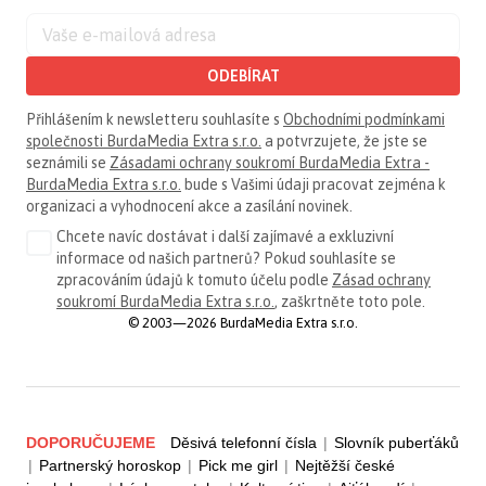
ODEBÍRAT
Přihlášením k newsletteru souhlasíte s
Obchodními podmínkami
společnosti BurdaMedia Extra s.r.o.
a potvrzujete, že jste se
seznámili se
Zásadami ochrany soukromí BurdaMedia Extra -
BurdaMedia Extra s.r.o.
bude s Vašimi údaji pracovat zejména k
organizaci a vyhodnocení akce a zasílání novinek.
Chcete navíc dostávat i další zajímavé a exkluzivní
informace od našich partnerů? Pokud souhlasíte se
zpracováním údajů k tomuto účelu podle
Zásad ochrany
soukromí BurdaMedia Extra s.r.o.
, zaškrtněte toto pole.
© 2003—2026 BurdaMedia Extra s.r.o.
DOPORUČUJEME
Děsivá telefonní čísla
|
Slovník puberťáků
|
Partnerský horoskop
|
Pick me girl
|
Nejtěžší české