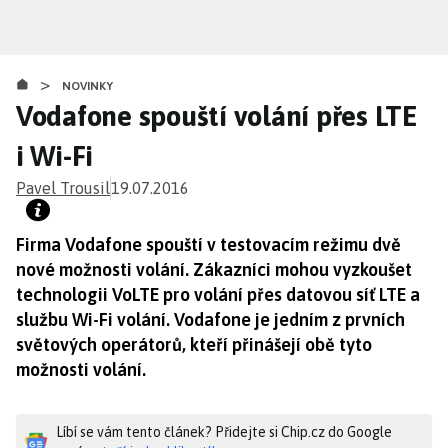
Přejít
k
hlavnímu
>
obsahu
NOVINKY
Vodafone spouští volání přes LTE
i Wi-Fi
Pavel Trousil
19.07.2016
Firma Vodafone spouští v testovacím režimu dvě
nové možnosti volání. Zákazníci mohou vyzkoušet
technologii VoLTE pro volání přes datovou síť LTE a
službu Wi-Fi volání. Vodafone je jedním z prvních
světových operátorů, kteří přinášejí obě tyto
možnosti volání.
Líbí se vám tento článek? Přidejte si Chip.cz do Google