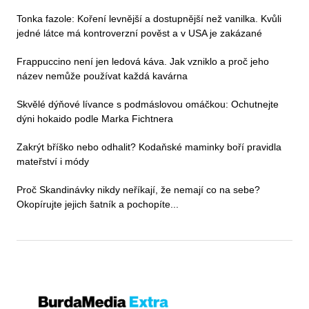
Tonka fazole: Koření levnější a dostupnější než vanilka. Kvůli
jedné látce má kontroverzní pověst a v USA je zakázané
Frappuccino není jen ledová káva. Jak vzniklo a proč jeho
název nemůže používat každá kavárna
Skvělé dýňové lívance s podmáslovou omáčkou: Ochutnejte
dýni hokaido podle Marka Fichtnera
Zakrýt bříško nebo odhalit? Kodaňské maminky boří pravidla
mateřství i módy
Proč Skandinávky nikdy neříkají, že nemají co na sebe?
Okopírujte jejich šatník a pochopíte...