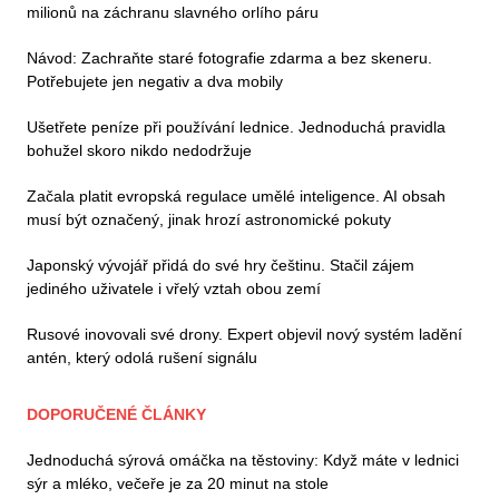
milionů na záchranu slavného orlího páru
Návod: Zachraňte staré fotografie zdarma a bez skeneru.
Potřebujete jen negativ a dva mobily
Ušetřete peníze při používání lednice. Jednoduchá pravidla
bohužel skoro nikdo nedodržuje
Začala platit evropská regulace umělé inteligence. AI obsah
musí být označený, jinak hrozí astronomické pokuty
Japonský vývojář přidá do své hry češtinu. Stačil zájem
jediného uživatele i vřelý vztah obou zemí
Rusové inovovali své drony. Expert objevil nový systém ladění
antén, který odolá rušení signálu
DOPORUČENÉ ČLÁNKY
Jednoduchá sýrová omáčka na těstoviny: Když máte v lednici
sýr a mléko, večeře je za 20 minut na stole