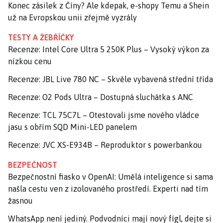
Konec zásilek z Číny? Ale kdepak, e-shopy Temu a Shein
už na Evropskou unii zřejmě vyzrály
TESTY A ŽEBŘÍČKY
Recenze: Intel Core Ultra 5 250K Plus – Vysoký výkon za
nízkou cenu
Recenze: JBL Live 780 NC – Skvěle vybavená střední třída
Recenze: O2 Pods Ultra – Dostupná sluchátka s ANC
Recenze: TCL 75C7L – Otestovali jsme nového vládce
jasu s obřím SQD Mini-LED panelem
Recenze: JVC XS-E934B – Reproduktor s powerbankou
BEZPEČNOST
Bezpečnostní fiasko v OpenAI: Umělá inteligence si sama
našla cestu ven z izolovaného prostředí. Experti nad tím
žasnou
WhatsApp není jediný. Podvodníci mají nový fígl, dejte si