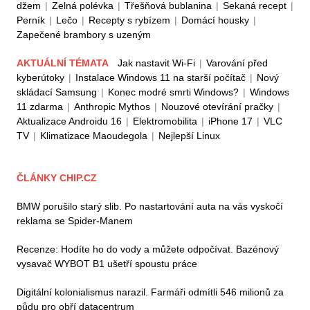
džem
|
Zelná polévka
|
Třešňová bublanina
|
Sekaná recept
|
Perník
|
Lečo
|
Recepty s rybízem
|
Domácí housky
|
Zapečené brambory s uzeným
AKTUÁLNÍ TÉMATA
Jak nastavit Wi-Fi
|
Varování před
kyberútoky
|
Instalace Windows 11 na starší počítač
|
Nový
skládací Samsung
|
Konec modré smrti Windows?
|
Windows
11 zdarma
|
Anthropic Mythos
|
Nouzové otevírání pračky
|
Aktualizace Androidu 16
|
Elektromobilita
|
iPhone 17
|
VLC
TV
|
Klimatizace Maoudegola
|
Nejlepší Linux
ČLÁNKY CHIP.CZ
BMW porušilo starý slib. Po nastartování auta na vás vyskočí
reklama se Spider-Manem
Recenze: Hodíte ho do vody a můžete odpočívat. Bazénový
vysavač WYBOT B1 ušetří spoustu práce
Digitální kolonialismus narazil. Farmáři odmítli 546 milionů za
půdu pro obří datacentrum