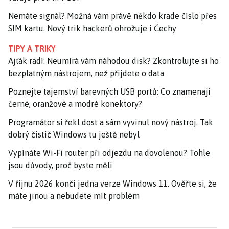
Nemáte signál? Možná vám právě někdo krade číslo přes
SIM kartu. Nový trik hackerů ohrožuje i Čechy
TIPY A TRIKY
Ajťák radí: Neumírá vám náhodou disk? Zkontrolujte si ho
bezplatným nástrojem, než přijdete o data
Poznejte tajemství barevných USB portů: Co znamenají
černé, oranžové a modré konektory?
Programátor si řekl dost a sám vyvinul nový nástroj. Tak
dobrý čistič Windows tu ještě nebyl
Vypínáte Wi-Fi router při odjezdu na dovolenou? Tohle
jsou důvody, proč byste měli
V říjnu 2026 končí jedna verze Windows 11. Ověřte si, že
máte jinou a nebudete mít problém