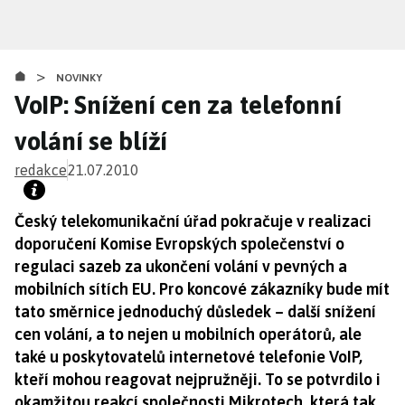
Přejít
k
hlavnímu
>
obsahu
NOVINKY
VoIP: Snížení cen za telefonní
volání se blíží
redakce
21.07.2010
Český telekomunikační úřad pokračuje v realizaci
doporučení Komise Evropských společenství o
regulaci sazeb za ukončení volání v pevných a
mobilních sítích EU. Pro koncové zákazníky bude mít
tato směrnice jednoduchý důsledek – další snížení
cen volání, a to nejen u mobilních operátorů, ale
také u poskytovatelů internetové telefonie VoIP,
kteří mohou reagovat nejpružněji. To se potvrdilo i
okamžitou reakcí společnosti Mikrotech, která tak