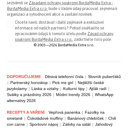
seznámili se
Zásadami ochrany soukromí BurdaMedia Extra -
BurdaMedia Extra s.r.o.
bude s Vašimi údaji pracovat zejména k
organizaci a vyhodnocení akce a zasílání novinek.
Chcete navíc dostávat i další zajímavé a exkluzivní
informace od našich partnerů? Pokud souhlasíte se
zpracováním údajů k tomuto účelu podle
Zásad ochrany
soukromí BurdaMedia Extra s.r.o.
, zaškrtněte toto pole.
© 2003—2026 BurdaMedia Extra s.r.o.
DOPORUČUJEME
Děsivá telefonní čísla
|
Slovník puberťáků
|
Partnerský horoskop
|
Pick me girl
|
Nejtěžší české
jazykolamy
|
Láska a vztahy
|
Kulturní tipy
|
Ajťák radí
|
Svátky a prázdniny 2026
|
Módní trendy 2026
|
WhatsApp
alternativy 2026
RECEPTY A VAŘENÍ
Vepřová panenka
|
Fazolky na
smetaně
|
Čokoládové muffiny
|
Banánový chlebíček
|
Chili
con carne
|
Sportovní nápoj
|
Zálivky na salát
|
Jahodový