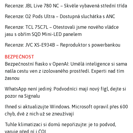
Recenze: JBL Live 780 NC – Skvěle vybavená střední třída
Recenze: O2 Pods Ultra – Dostupná sluchátka s ANC
Recenze: TCL 75C7L – Otestovali jsme nového vládce
jasu s obřím SQD Mini-LED panelem
Recenze: JVC XS-E934B – Reproduktor s powerbankou
BEZPEČNOST
Bezpečnostní fiasko v OpenAI: Umělá inteligence si sama
našla cestu ven z izolovaného prostředí. Experti nad tím
žasnou
WhatsApp není jediný. Podvodníci mají nový fígl, dejte si
pozor na Signalu
Ihned si aktualizujte Windows. Microsoft opravil přes 600
chyb, dvě z nich už se zneužívají
Tuhle klimatizaci si domů nepořizujte: je to podvod,
varuje před ní i ČOI