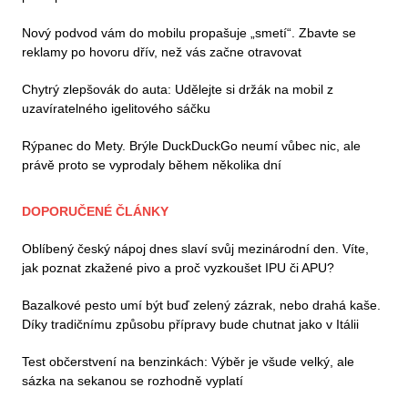
Nový podvod vám do mobilu propašuje „smetí“. Zbavte se
reklamy po hovoru dřív, než vás začne otravovat
Chytrý zlepšovák do auta: Udělejte si držák na mobil z
uzavíratelného igelitového sáčku
Rýpanec do Mety. Brýle DuckDuckGo neumí vůbec nic, ale
právě proto se vyprodaly během několika dní
DOPORUČENÉ ČLÁNKY
Oblíbený český nápoj dnes slaví svůj mezinárodní den. Víte,
jak poznat zkažené pivo a proč vyzkoušet IPU či APU?
Bazalkové pesto umí být buď zelený zázrak, nebo drahá kaše.
Díky tradičnímu způsobu přípravy bude chutnat jako v Itálii
Test občerstvení na benzinkách: Výběr je všude velký, ale
sázka na sekanou se rozhodně vyplatí