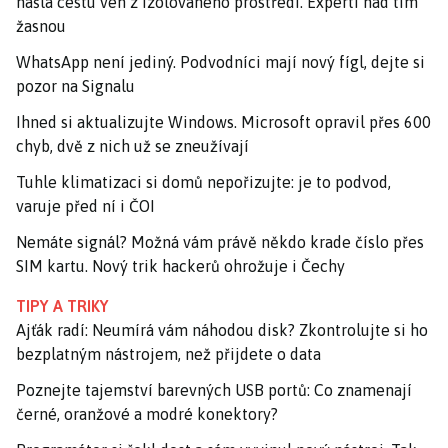
našla cestu ven z izolovaného prostředí. Experti nad tím
žasnou
WhatsApp není jediný. Podvodníci mají nový fígl, dejte si
pozor na Signalu
Ihned si aktualizujte Windows. Microsoft opravil přes 600
chyb, dvě z nich už se zneužívají
Tuhle klimatizaci si domů nepořizujte: je to podvod,
varuje před ní i ČOI
Nemáte signál? Možná vám právě někdo krade číslo přes
SIM kartu. Nový trik hackerů ohrožuje i Čechy
TIPY A TRIKY
Ajťák radí: Neumírá vám náhodou disk? Zkontrolujte si ho
bezplatným nástrojem, než přijdete o data
Poznejte tajemství barevných USB portů: Co znamenají
černé, oranžové a modré konektory?