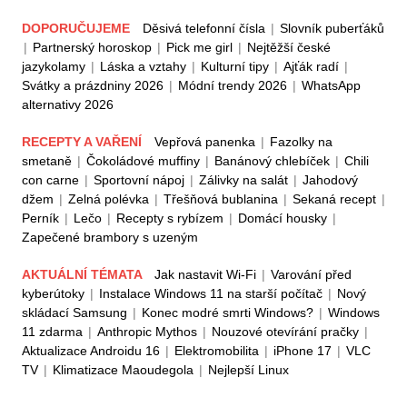
DOPORUČUJEME
Děsivá telefonní čísla
|
Slovník puberťáků
|
Partnerský horoskop
|
Pick me girl
|
Nejtěžší české
jazykolamy
|
Láska a vztahy
|
Kulturní tipy
|
Ajťák radí
|
Svátky a prázdniny 2026
|
Módní trendy 2026
|
WhatsApp
alternativy 2026
RECEPTY A VAŘENÍ
Vepřová panenka
|
Fazolky na
smetaně
|
Čokoládové muffiny
|
Banánový chlebíček
|
Chili
con carne
|
Sportovní nápoj
|
Zálivky na salát
|
Jahodový
džem
|
Zelná polévka
|
Třešňová bublanina
|
Sekaná recept
|
Perník
|
Lečo
|
Recepty s rybízem
|
Domácí housky
|
Zapečené brambory s uzeným
AKTUÁLNÍ TÉMATA
Jak nastavit Wi-Fi
|
Varování před
kyberútoky
|
Instalace Windows 11 na starší počítač
|
Nový
skládací Samsung
|
Konec modré smrti Windows?
|
Windows
11 zdarma
|
Anthropic Mythos
|
Nouzové otevírání pračky
|
Aktualizace Androidu 16
|
Elektromobilita
|
iPhone 17
|
VLC
TV
|
Klimatizace Maoudegola
|
Nejlepší Linux