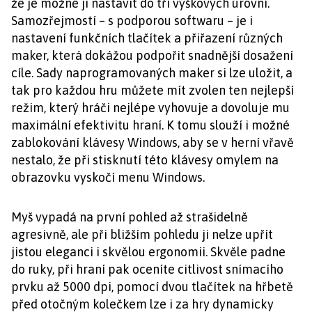
že je možné ji nastavit do tří výškových úrovní.
Samozřejmostí – s podporou softwaru – je i
nastavení funkčních tlačítek a přiřazení různých
maker, která dokážou podpořit snadnější dosažení
cíle. Sady naprogramovaných maker si lze uložit, a
tak pro každou hru můžete mít zvolen ten nejlepší
režim, který hráči nejlépe vyhovuje a dovoluje mu
maximální efektivitu hraní. K tomu slouží i možné
zablokování klávesy Windows, aby se v herní vřavě
nestalo, že při stisknutí této klávesy omylem na
obrazovku vyskočí menu Windows.
Myš vypadá na první pohled až strašidelně
agresivně, ale při bližším pohledu ji nelze upřít
jistou eleganci i skvělou ergonomii. Skvěle padne
do ruky, při hraní pak oceníte citlivost snímacího
prvku až 5000 dpi, pomocí dvou tlačítek na hřbetě
před otočným kolečkem lze i za hry dynamicky