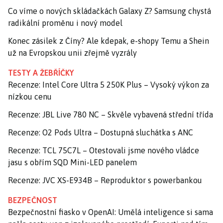
Co víme o nových skládačkách Galaxy Z? Samsung chystá
radikální proměnu i nový model
Konec zásilek z Číny? Ale kdepak, e-shopy Temu a Shein
už na Evropskou unii zřejmě vyzrály
TESTY A ŽEBŘÍČKY
Recenze: Intel Core Ultra 5 250K Plus – Vysoký výkon za
nízkou cenu
Recenze: JBL Live 780 NC – Skvěle vybavená střední třída
Recenze: O2 Pods Ultra – Dostupná sluchátka s ANC
Recenze: TCL 75C7L – Otestovali jsme nového vládce
jasu s obřím SQD Mini-LED panelem
Recenze: JVC XS-E934B – Reproduktor s powerbankou
BEZPEČNOST
Bezpečnostní fiasko v OpenAI: Umělá inteligence si sama