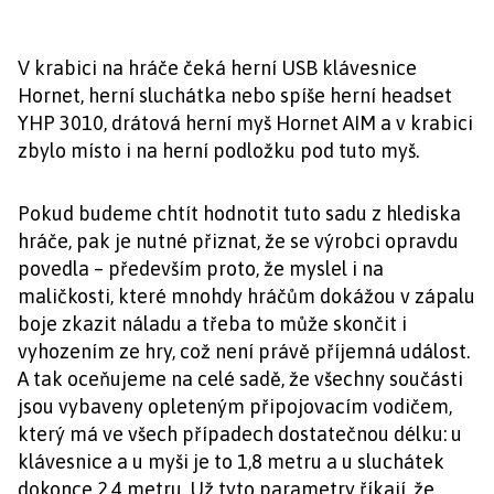
V krabici na hráče čeká herní USB klávesnice
Hornet, herní sluchátka nebo spíše herní headset
YHP 3010, drátová herní myš Hornet AIM a v krabici
zbylo místo i na herní podložku pod tuto myš.
Pokud budeme chtít hodnotit tuto sadu z hlediska
hráče, pak je nutné přiznat, že se výrobci opravdu
povedla – především proto, že myslel i na
maličkosti, které mnohdy hráčům dokážou v zápalu
boje zkazit náladu a třeba to může skončit i
vyhozením ze hry, což není právě příjemná událost.
A tak oceňujeme na celé sadě, že všechny součásti
jsou vybaveny opleteným připojovacím vodičem,
který má ve všech případech dostatečnou délku: u
klávesnice a u myši je to 1,8 metru a u sluchátek
dokonce 2,4 metru. Už tyto parametry říkají, že