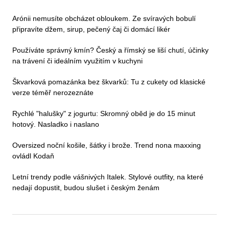
Arónii nemusíte obcházet obloukem. Ze svíravých bobulí
připravíte džem, sirup, pečený čaj či domácí likér
Používáte správný kmín? Český a římský se liší chutí, účinky
na trávení či ideálním využitím v kuchyni
Škvarková pomazánka bez škvarků: Tu z cukety od klasické
verze téměř nerozeznáte
Rychlé "halušky" z jogurtu: Skromný oběd je do 15 minut
hotový. Nasladko i naslano
Oversized noční košile, šátky i brože. Trend nona maxxing
ovládl Kodaň
Letní trendy podle vášnivých Italek. Stylové outfity, na které
nedají dopustit, budou slušet i českým ženám