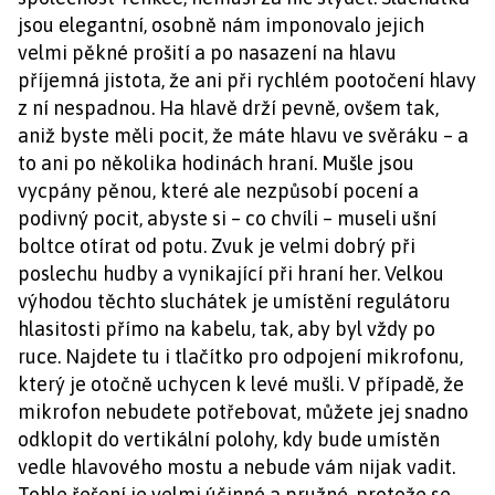
jsou elegantní, osobně nám imponovalo jejich
velmi pěkné prošití a po nasazení na hlavu
příjemná jistota, že ani při rychlém pootočení hlavy
z ní nespadnou. Ha hlavě drží pevně, ovšem tak,
aniž byste měli pocit, že máte hlavu ve svěráku – a
to ani po několika hodinách hraní. Mušle jsou
vycpány pěnou, které ale nezpůsobí pocení a
podivný pocit, abyste si – co chvíli – museli ušní
boltce otírat od potu. Zvuk je velmi dobrý při
poslechu hudby a vynikající při hraní her. Velkou
výhodou těchto sluchátek je umístění regulátoru
hlasitosti přímo na kabelu, tak, aby byl vždy po
ruce. Najdete tu i tlačítko pro odpojení mikrofonu,
který je otočně uchycen k levé mušli. V případě, že
mikrofon nebudete potřebovat, můžete jej snadno
odklopit do vertikální polohy, kdy bude umístěn
vedle hlavového mostu a nebude vám nijak vadit.
Tohle řešení je velmi účinné a pružné, protože se