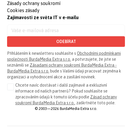
Zásady ochrany soukromí
Cookies zásady
Zajímavosti ze světa IT v e-mailu
ODEBÍRAT
Přihlášením k newsletteru souhlasíte s
Obchodními podmínkami
společnosti BurdaMedia Extra s.r.o.
a potvrzujete, že jste se
seznámili se
Zásadami ochrany soukromí BurdaMedia Extra -
BurdaMedia Extra s.r.o.
bude s Vašimi údaji pracovat zejména k
organizaci a vyhodnocení akce a zasílání novinek.
Chcete navíc dostávat i další zajímavé a exkluzivní
informace od našich partnerů? Pokud souhlasíte se
zpracováním údajů k tomuto účelu podle
Zásad ochrany
soukromí BurdaMedia Extra s.r.o.
, zaškrtněte toto pole.
© 2003—2026 BurdaMedia Extra s.r.o.