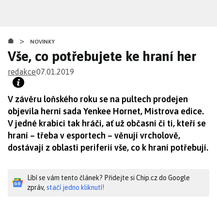
Přejít
k
hlavnímu
>
obsahu
NOVINKY
Vše, co potřebujete ke hraní her
redakce
07.01.2019
V závěru loňského roku se na pultech prodejen
objevila herní sada Yenkee Hornet, Mistrova edice.
V jedné krabici tak hráči, ať už občasní či ti, kteří se
hraní – třeba v esportech – věnují vrcholově,
dostávají z oblasti periferií vše, co k hraní potřebují.
Líbí se vám tento článek? Přidejte si Chip.cz do Google
zpráv,
stačí jedno kliknutí!