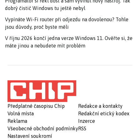
Programátor si řekl dost a sám vyvinul nový nástroj. Tak
dobrý čistič Windows tu ještě nebyl
Vypínáte Wi-Fi router při odjezdu na dovolenou? Tohle
jsou důvody, proč byste měli
V říjnu 2026 končí jedna verze Windows 11. Ověřte si, že
máte jinou a nebudete mít problém
Předplatné časopisu Chip
Redakce a kontakty
Volná místa
Redakční etický kodex
Reklama
Inzerce
Všeobecné obchodní podmínky
RSS
Nastavení soukromí