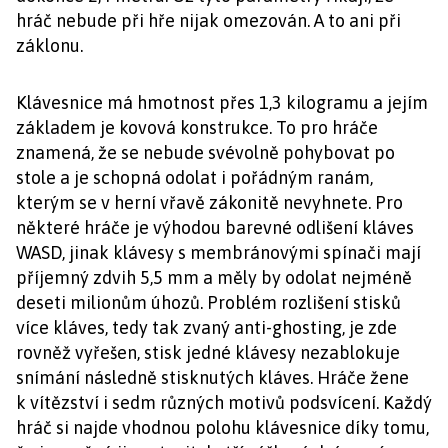
hráč nebude při hře nijak omezován. A to ani při
záklonu.
Klávesnice má hmotnost přes 1,3 kilogramu a jejím
základem je kovová konstrukce. To pro hráče
znamená, že se nebude svévolně pohybovat po
stole a je schopná odolat i pořádným ranám,
kterým se v herní vřavě zákonitě nevyhnete. Pro
některé hráče je výhodou barevné odlišení kláves
WASD, jinak klávesy s membránovými spínači mají
příjemný zdvih 5,5 mm a měly by odolat nejméně
deseti milionům úhozů. Problém rozlišení stisků
více kláves, tedy tak zvaný anti-ghosting, je zde
rovněž vyřešen, stisk jedné klávesy nezablokuje
snímání následně stisknutých kláves. Hráče žene
k vítězství i sedm různých motivů podsvícení. Každý
hráč si najde vhodnou polohu klávesnice díky tomu,