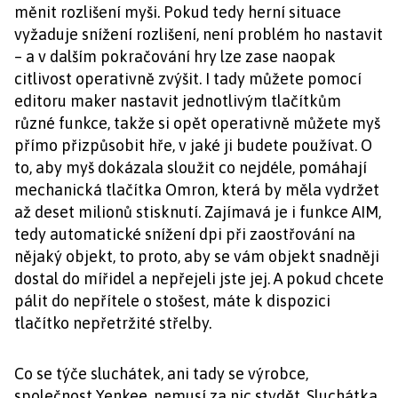
měnit rozlišení myši. Pokud tedy herní situace
vyžaduje snížení rozlišení, není problém ho nastavit
– a v dalším pokračování hry lze zase naopak
citlivost operativně zvýšit. I tady můžete pomocí
editoru maker nastavit jednotlivým tlačítkům
různé funkce, takže si opět operativně můžete myš
přímo přizpůsobit hře, v jaké ji budete používat. O
to, aby myš dokázala sloužit co nejdéle, pomáhají
mechanická tlačítka Omron, která by měla vydržet
až deset milionů stisknutí. Zajímavá je i funkce AIM,
tedy automatické snížení dpi při zaostřování na
nějaký objekt, to proto, aby se vám objekt snadněji
dostal do mířidel a nepřejeli jste jej. A pokud chcete
pálit do nepřítele o stošest, máte k dispozici
tlačítko nepřetržité střelby.
Co se týče sluchátek, ani tady se výrobce,
společnost Yenkee, nemusí za nic stydět. Sluchátka