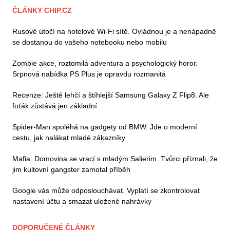
ČLÁNKY CHIP.CZ
Rusové útočí na hotelové Wi-Fi sítě. Ovládnou je a nenápadně
se dostanou do vašeho notebooku nebo mobilu
Zombie akce, roztomilá adventura a psychologický horor.
Srpnová nabídka PS Plus je opravdu rozmanitá
Recenze: Ještě lehčí a štíhlejší Samsung Galaxy Z Flip8. Ale
foťák zůstává jen základní
Spider-Man spoléhá na gadgety od BMW. Jde o moderní
cestu, jak nalákat mladé zákazníky
Mafia: Domovina se vrací s mladým Salierim. Tvůrci přiznali, že
jim kultovní gangster zamotal příběh
Google vás může odposlouchávat. Vyplatí se zkontrolovat
nastavení účtu a smazat uložené nahrávky
DOPORUČENÉ ČLÁNKY