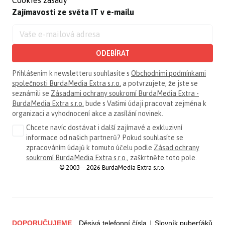
Zajímavosti ze světa IT v e-mailu
ODEBÍRAT
Přihlášením k newsletteru souhlasíte s
Obchodními podmínkami
společnosti BurdaMedia Extra s.r.o.
a potvrzujete, že jste se
seznámili se
Zásadami ochrany soukromí BurdaMedia Extra -
BurdaMedia Extra s.r.o.
bude s Vašimi údaji pracovat zejména k
organizaci a vyhodnocení akce a zasílání novinek.
Chcete navíc dostávat i další zajímavé a exkluzivní
informace od našich partnerů? Pokud souhlasíte se
zpracováním údajů k tomuto účelu podle
Zásad ochrany
soukromí BurdaMedia Extra s.r.o.
, zaškrtněte toto pole.
© 2003—2026 BurdaMedia Extra s.r.o.
DOPORUČUJEME
Děsivá telefonní čísla
|
Slovník puberťáků