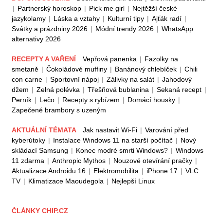
|
Partnerský horoskop
|
Pick me girl
|
Nejtěžší české
jazykolamy
|
Láska a vztahy
|
Kulturní tipy
|
Ajťák radí
|
Svátky a prázdniny 2026
|
Módní trendy 2026
|
WhatsApp
alternativy 2026
RECEPTY A VAŘENÍ
Vepřová panenka
|
Fazolky na
smetaně
|
Čokoládové muffiny
|
Banánový chlebíček
|
Chili
con carne
|
Sportovní nápoj
|
Zálivky na salát
|
Jahodový
džem
|
Zelná polévka
|
Třešňová bublanina
|
Sekaná recept
|
Perník
|
Lečo
|
Recepty s rybízem
|
Domácí housky
|
Zapečené brambory s uzeným
AKTUÁLNÍ TÉMATA
Jak nastavit Wi-Fi
|
Varování před
kyberútoky
|
Instalace Windows 11 na starší počítač
|
Nový
skládací Samsung
|
Konec modré smrti Windows?
|
Windows
11 zdarma
|
Anthropic Mythos
|
Nouzové otevírání pračky
|
Aktualizace Androidu 16
|
Elektromobilita
|
iPhone 17
|
VLC
TV
|
Klimatizace Maoudegola
|
Nejlepší Linux
ČLÁNKY CHIP.CZ