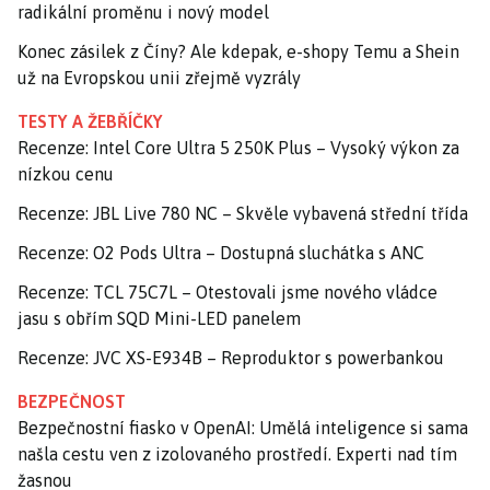
radikální proměnu i nový model
Konec zásilek z Číny? Ale kdepak, e-shopy Temu a Shein
už na Evropskou unii zřejmě vyzrály
TESTY A ŽEBŘÍČKY
Recenze: Intel Core Ultra 5 250K Plus – Vysoký výkon za
nízkou cenu
Recenze: JBL Live 780 NC – Skvěle vybavená střední třída
Recenze: O2 Pods Ultra – Dostupná sluchátka s ANC
Recenze: TCL 75C7L – Otestovali jsme nového vládce
jasu s obřím SQD Mini-LED panelem
Recenze: JVC XS-E934B – Reproduktor s powerbankou
BEZPEČNOST
Bezpečnostní fiasko v OpenAI: Umělá inteligence si sama
našla cestu ven z izolovaného prostředí. Experti nad tím
žasnou