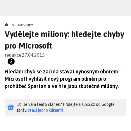
Přejít
k
hlavnímu
>
obsahu
NOVINKY
Vydělejte miliony: hledejte chyby
pro Microsoft
redakce
27.04.2015
Hledání chyb se začíná stávat výnosným oborem –
Microsoft vyhlásil nový program odměn pro
prohlížeč Spartan a ve hře jsou skutečně milióny.
Líbí se vám tento článek? Přidejte si Chip.cz do Google
zpráv,
stačí jedno kliknutí!