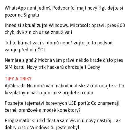
WhatsApp není jediný. Podvodníci mají nový fígl, dejte si
pozor na Signalu
Ihned si aktualizujte Windows. Microsoft opravil přes 600
chyb, dvě z nich už se zneužívají
Tuhle klimatizaci si domů nepořizujte: je to podvod,
varuje před ní i ČOI
Nemáte signál? Možná vám právě někdo krade číslo přes
SIM kartu. Nový trik hackerů ohrožuje i Čechy
TIPY A TRIKY
Ajťák radí: Neumírá vám náhodou disk? Zkontrolujte si ho
bezplatným nástrojem, než přijdete o data
Poznejte tajemství barevných USB portů: Co znamenají
černé, oranžové a modré konektory?
Programátor si řekl dost a sám vyvinul nový nástroj. Tak
dobrý čistič Windows tu ještě nebyl