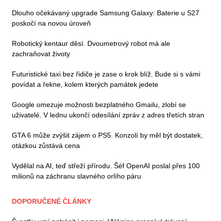
Dlouho očekávaný upgrade Samsung Galaxy: Baterie u S27
poskočí na novou úroveň
Robotický kentaur děsí. Dvoumetrový robot má ale
zachraňovat životy
Futuristické taxi bez řidiče je zase o krok blíž. Bude si s vámi
povídat a řekne, kolem kterých památek jedete
Google omezuje možnosti bezplatného Gmailu, zlobí se
uživatelé. V lednu ukončí odesílání zpráv z adres třetích stran
GTA 6 může zvýšit zájem o PS5. Konzolí by měl být dostatek,
otázkou zůstává cena
Vydělal na AI, teď střeží přírodu. Šéf OpenAI poslal přes 100
milionů na záchranu slavného orlího páru
DOPORUČENÉ ČLÁNKY