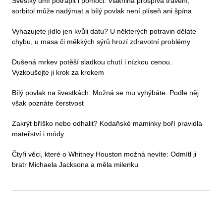
Švestky umí potrápit i pomoci. Vláknina prospívá trávení,
sorbitol může nadýmat a bílý povlak není plíseň ani špína
Vyhazujete jídlo jen kvůli datu? U některých potravin děláte
chybu, u masa či měkkých sýrů hrozí zdravotní problémy
Dušená mrkev potěší sladkou chutí i nízkou cenou.
Vyzkoušejte ji krok za krokem
Bílý povlak na švestkách: Možná se mu vyhýbáte. Podle něj
však poznáte čerstvost
Zakrýt bříško nebo odhalit? Kodaňské maminky boří pravidla
mateřství i módy
Čtyři věci, které o Whitney Houston možná nevíte: Odmítl ji
bratr Michaela Jacksona a měla milenku