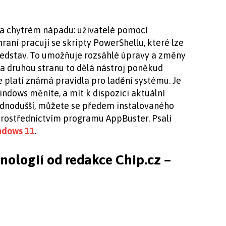
na chytrém nápadu: uživatelé pomocí
aní pracují se skripty PowerShellu, které lze
představ. To umožňuje rozsáhlé úpravy a změny
a druhou stranu to dělá nástroj poněkud
e platí známá pravidla pro ladění systému. Je
ndows měníte, a mít k dispozici aktuální
jednodušší, můžete se předem instalovaného
prostřednictvím programu AppBuster. Psali
indows 11
.
hnologií od redakce Chip.cz –