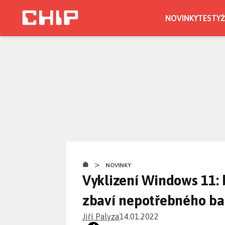
Přejít
k
NOVINKY
TESTY
Ž
hlavnímu
obsahu
>
NOVINKY
Vyklizení Windows 11:
zbaví nepotřebného ba
Jiří Palyza
14.01.2022