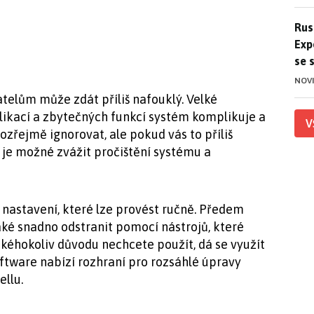
Ruso
Rus
Exp
se 
NOV
elům může zdát příliš nafouklý. Velké
ikací a zbytečných funkcí systém komplikuje a
V
řejmě ignorovat, ale pokud vás to příliš
 je možné zvážit pročištění systému a
nastavení, které lze provést ručně. Předem
aké snadno odstranit pomocí nástrojů, které
akéhokoliv důvodu nechcete použít, dá se využít
tware nabízí rozhraní pro rozsáhlé úpravy
llu.