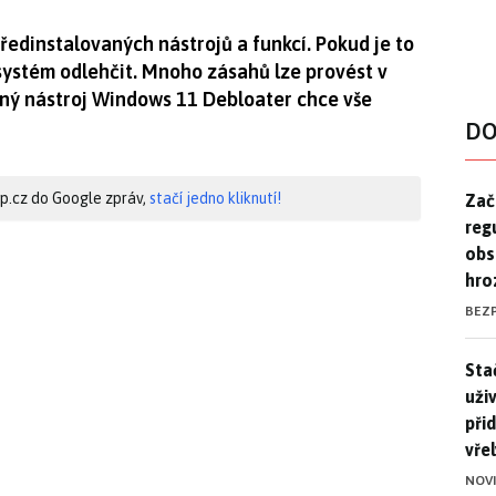
edinstalovaných nástrojů a funkcí. Pokud je to
 systém odlehčit. Mnoho zásahů lze provést v
tný nástroj Windows 11 Debloater chce vše
DO
Zač
hip.cz do Google zpráv,
stačí jedno kliknutí!
Zač
reg
obs
hro
BEZ
Stač
Sta
uži
při
vře
NOV