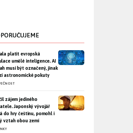
PORUČUJEME
ala platit evropská regulace umělé inteligence. AI obsah musí
ala platit evropská
ulace umělé inteligence. AI
ah musí být označený, jinak
zí astronomické pokuty
PEČNOST
il zájem jediného uživatele. Japonský vývojář přidá do hry češ
čil zájem jediného
vatele. Japonský vývojář
dá do hry češtinu, pomohl i
lý vztah obou zemí
INKY