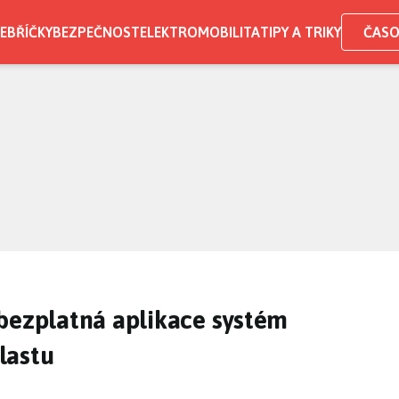
EBŘÍČKY
BEZPEČNOST
ELEKTROMOBILITA
TIPY A TRIKY
ČASO
 bezplatná aplikace systém
lastu