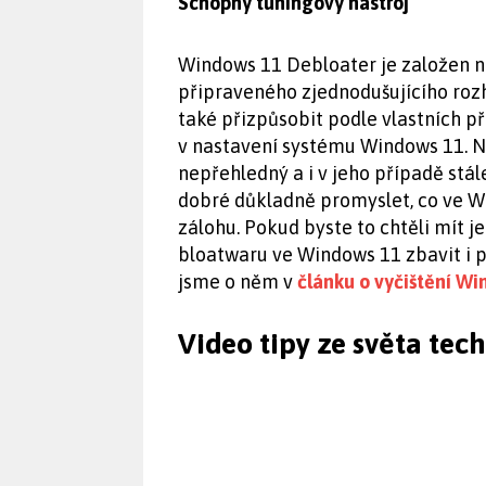
Schopný tuningový nástroj
Windows 11 Debloater je založen 
připraveného zjednodušujícího rozhr
také přizpůsobit podle vlastních 
v nastavení systému Windows 11. N
nepřehledný a i v jeho případě stál
dobré důkladně promyslet, co ve Wi
zálohu. Pokud byste to chtěli mít 
bloatwaru ve Windows 11 zbavit i 
jsme o něm v
článku o vyčištění W
Video tipy ze světa tec