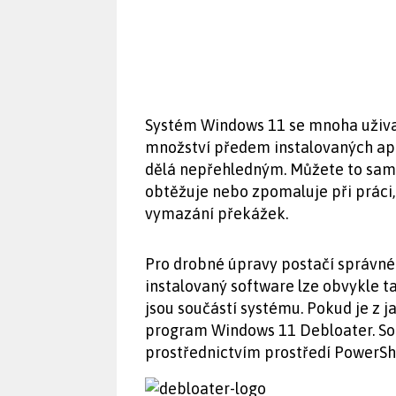
Systém Windows 11 se mnoha uživat
množství předem instalovaných apl
dělá nepřehledným. Můžete to samoz
obtěžuje nebo zpomaluje při práci,
vymazání překážek.
Pro drobné úpravy postačí správné 
instalovaný software lze obvykle t
jsou součástí systému. Pokud je z j
program Windows 11 Debloater. Sof
prostřednictvím prostředí PowerShe