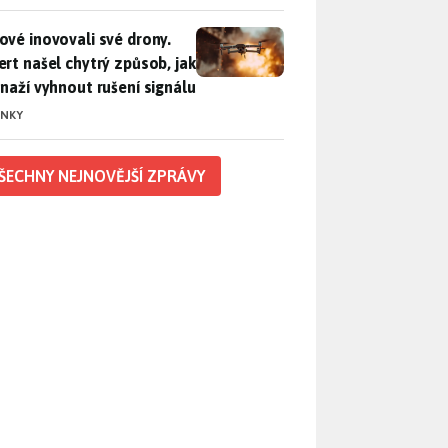
vé inovovali své drony. Expert našel chytrý způsob, jak se sna
ové inovovali své drony.
ert našel chytrý způsob, jak
snaží vyhnout rušení signálu
INKY
ŠECHNY NEJNOVĚJŠÍ ZPRÁVY