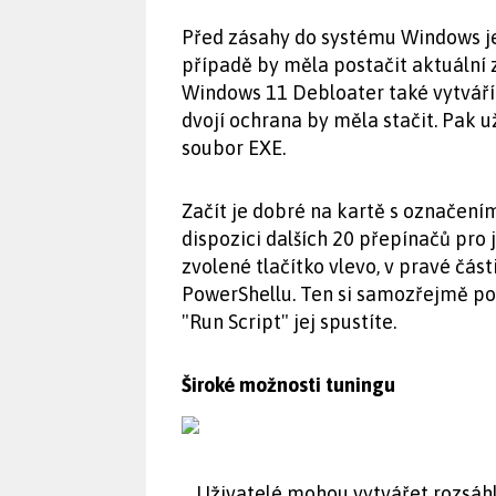
Před zásahy do systému Windows je
případě by měla postačit aktuální 
Windows 11 Debloater také vytvář
dvojí ochrana by měla stačit. Pak u
soubor EXE.
Začít je dobré na kartě s označení
dispozici dalších 20 přepínačů pro
zvolené tlačítko vlevo, v pravé část
PowerShellu. Ten si samozřejmě po
"Run Script" jej spustíte.
Široké možnosti tuningu
Uživatelé mohou vytvářet rozsáhlé