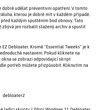
 dobré udělat preventivní opatření. V tomto
záloha, kterou je dobré mít v každém případě.
í před každým spuštěním bod obnovy. Tato
ž zbývá jen rozbalit stažený archiv a spustit
m EZ Debloater. Kromě "Essential Tweeks" je k
 jednoduchá nastavení. Pokud kliknete na
i okna se zobrazí odpovídající skript
dle potřeb můžete přizpůsobit. Kliknutím na
 ladící skripty. | Zdroj: Windows 11 Debloater