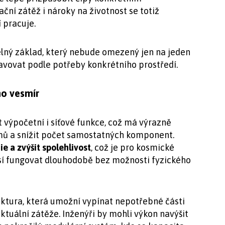
ční zátěž i nároky na životnost se totiž
í pracuje.
elný základ, který nebude omezený jen na jeden
ravovat podle potřeby konkrétního prostředí.
mo vesmír
 výpočetní i síťové funkce, což má výrazně
mů a snížit počet samostatných komponent.
e a zvýšit spolehlivost
, což je pro kosmické
usí fungovat dlouhodobě bez možnosti fyzického
ektura, která umožní vypínat nepotřebné části
aktuální zátěže. Inženýři by mohli výkon navýšit