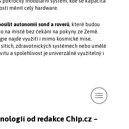
 pokročilý modulární systém, kde se kapacita
osti měnit celý hardware.
osílit autonomii sond a roverů
, které budou
mo na místě bez čekání na pokyny ze Země.
gie najde využití i mimo kosmické mise,
h sítích, zdravotnických systémech nebo umělé
vitu a spolehlivost je univerzálně využitelný i
hnologií od redakce Chip.cz –