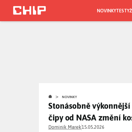
Přejít
k
NOVINKY
TESTY
Ž
hlavnímu
obsahu
>
NOVINKY
Stonásobně výkonnější 
čipy od NASA změní ko
Dominik Marek
15.05.2026