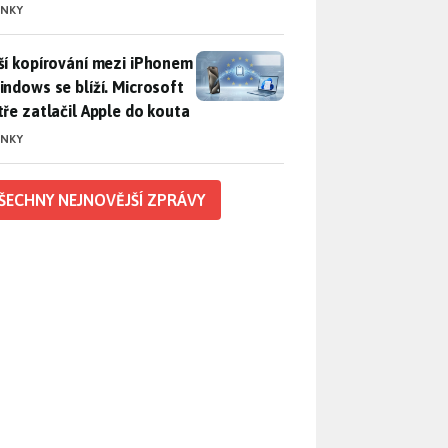
INKY
ší kopírování mezi iPhonem a Windows se blíží. Microsoft chyt
ší kopírování mezi iPhonem
indows se blíží. Microsoft
tře zatlačil Apple do kouta
INKY
ŠECHNY NEJNOVĚJŠÍ ZPRÁVY