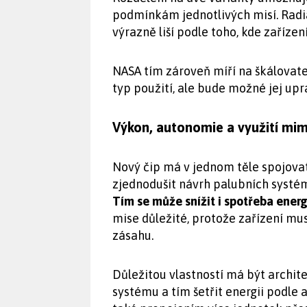
podmínkám jednotlivých misí. Radia
výrazně liší podle toho, kde zařízen
NASA tím zároveň míří na škálovat
typ použití, ale bude možné jej up
Výkon, autonomie a využití mi
Nový čip má v jednom těle spojovat
zjednodušit návrh palubních systé
Tím se může snížit i spotřeba energi
mise důležité, protože zařízení m
zásahu.
Důležitou vlastností má být archit
systému a tím šetřit energii podle 