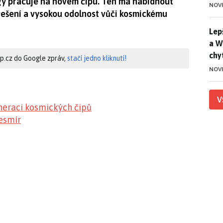
gy pracuje na novém čipu. Ten má nabídnout
NOV
řešení a vysokou odolnost vůči kosmickému
Lep
Lep
a W
chy
hip.cz do Google zpráv,
stačí jedno kliknutí!
NOV
V
eneraci kosmických čipů
esmír