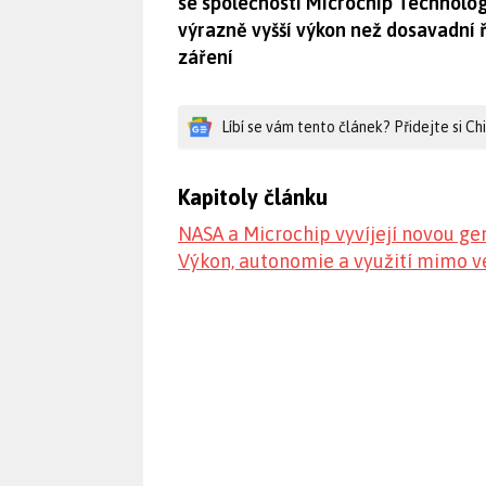
se společností Microchip Technolo
výrazně vyšší výkon než dosavadní 
záření
Líbí se vám tento článek? Přidejte si C
Kapitoly článku
NASA a Microchip vyvíjejí novou g
Výkon, autonomie a využití mimo v