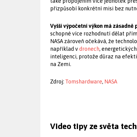
také propojením více jednotek přes
přizpůsobí konkrétní misi bez nutn
Vyšší výpočetní výkon má zásadně p
schopné více rozhodnutí dělat pří
NASA zároveň očekává, že technolo
například v
dronech
, energetickýc
inteligenci, protože důraz na efekti
na Zemi.
Zdroj:
Tomshardware
,
NASA
Video tipy ze světa tec