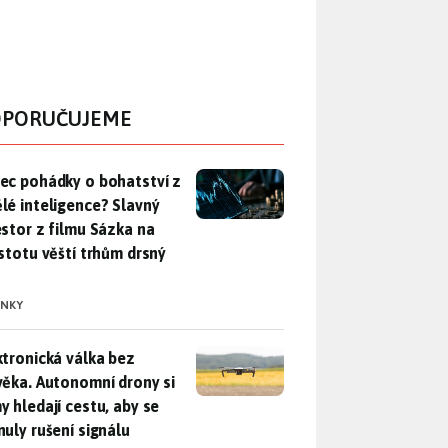
PORUČUJEME
ec pohádky o bohatství z umělé inteligence? Slavný investor z 
ec pohádky o bohatství z
lé inteligence? Slavný
estor z filmu Sázka na
istotu věští trhům drsný
INKY
ktronická válka bez člověka. Autonomní drony si samy hledají c
ktronická válka bez
věka. Autonomní drony si
y hledají cestu, aby se
nuly rušení signálu