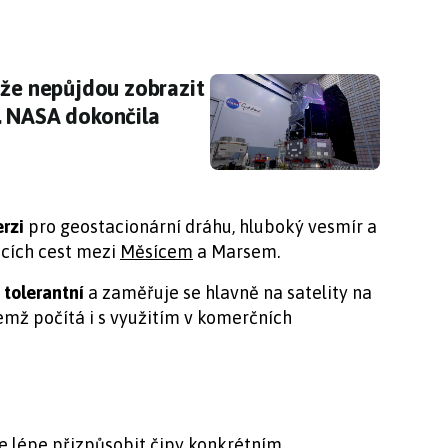
, že nepůjdou zobrazit na žádné obrazovce na
 že nepůjdou zobrazit
. NASA dokončila
rzi
pro geostacionární dráhu, hluboký vesmír a
cích cest mezi
Měsícem
a Marsem.
 tolerantní
a zaměřuje se hlavně na satelity na
mž počítá i s využitím v komerčních
e lépe přizpůsobit čipy konkrétním