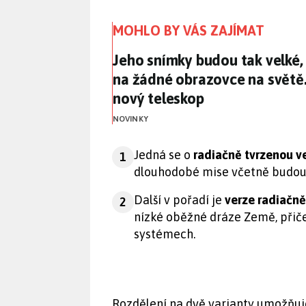
MOHLO BY VÁS ZAJÍMAT
Jeho snímky budou tak velké
Jeho snímky budou tak velké,
na žádné obrazovce na světě
nový teleskop
NOVINKY
Jedná se o
radiačně tvrzenou ve
1
dlouhodobé mise včetně budou
Další v pořadí je
verze radiačně
2
nízké oběžné dráze Země, přiče
systémech.
Rozdělení na dvě varianty umožňuj