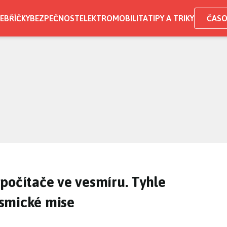
EBŘÍČKY
BEZPEČNOST
ELEKTROMOBILITA
TIPY A TRIKY
ČASO
počítače ve vesmíru. Tyhle
smické mise