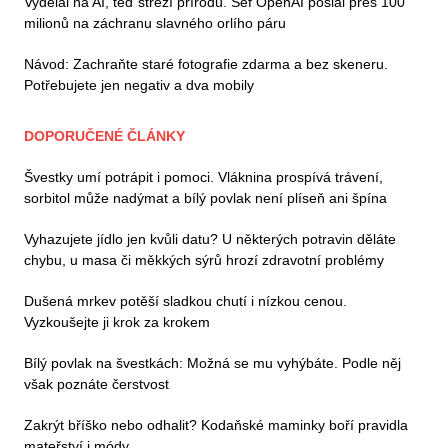
Vydělal na AI, teď střeží přírodu. Šéf OpenAI poslal přes 100
milionů na záchranu slavného orlího páru
Návod: Zachraňte staré fotografie zdarma a bez skeneru.
Potřebujete jen negativ a dva mobily
DOPORUČENÉ ČLÁNKY
Švestky umí potrápit i pomoci. Vláknina prospívá trávení,
sorbitol může nadýmat a bílý povlak není plíseň ani špína
Vyhazujete jídlo jen kvůli datu? U některých potravin děláte
chybu, u masa či měkkých sýrů hrozí zdravotní problémy
Dušená mrkev potěší sladkou chutí i nízkou cenou.
Vyzkoušejte ji krok za krokem
Bílý povlak na švestkách: Možná se mu vyhýbáte. Podle něj
však poznáte čerstvost
Zakrýt bříško nebo odhalit? Kodaňské maminky boří pravidla
mateřství i módy