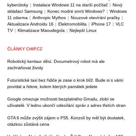
kyberútoky
|
Instalace Windows 11 na starší počítač
|
Nový
skládací Samsung
|
Konec modré smrti Windows?
|
Windows
11 zdarma
|
Anthropic Mythos
|
Nouzové otevírání pračky
|
Aktualizace Androidu 16
|
Elektromobilita
|
iPhone 17
|
VLC
TV
|
Klimatizace Maoudegola
|
Nejlepší Linux
ČLÁNKY CHIP.CZ
Robotický kentaur děsí. Dvoumetrový robot má ale
zachraňovat životy
Futuristické taxi bez řidiče je zase o krok blíž. Bude si s vámi
povídat a řekne, kolem kterých památek jedete
Google omezuje možnosti bezplatného Gmailu, zlobí se
uživatelé. V lednu ukončí odesílání zpráv z adres třetích stran
GTA 6 může zvýšit zájem o PS5. Konzolí by měl být dostatek,
otázkou zůstává cena