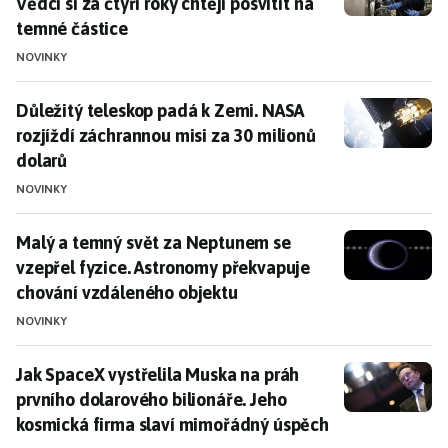
Vědci si za čtyři roky chtějí posvítit na
temné částice
NOVINKY
Důležitý teleskop padá k Zemi. NASA rozjíždí záchran
Důležitý teleskop padá k Zemi. NASA
rozjíždí záchrannou misi za 30 milionů
dolarů
NOVINKY
Malý a temný svět za Neptunem se vzepřel fyzice. A
Malý a temný svět za Neptunem se
vzepřel fyzice. Astronomy překvapuje
chování vzdáleného objektu
NOVINKY
Jak SpaceX vystřelila Muska na práh prvního dolarov
Jak SpaceX vystřelila Muska na práh
prvního dolarového bilionáře. Jeho
kosmická firma slaví mimořádný úspěch