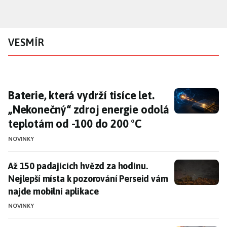
Přejít
k
hlavnímu
VESMÍR
obsahu
Baterie, která vydrží tisíce let. „Nekonečný“
Baterie, která vydrží tisíce let.
„Nekonečný“ zdroj energie odolá
teplotám od -100 do 200 °C
NOVINKY
Až 150 padajících hvězd za hodinu. Nejlepší místa k 
Až 150 padajících hvězd za hodinu.
Nejlepší místa k pozorování Perseid vám
najde mobilní aplikace
NOVINKY