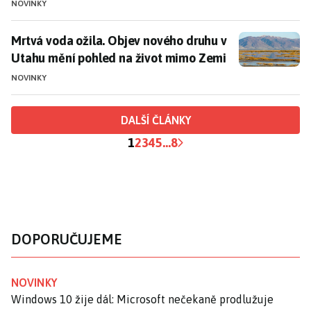
NOVINKY
Mrtvá voda ožila. Objev nového druhu v Utahu mění 
Mrtvá voda ožila. Objev nového druhu v
Utahu mění pohled na život mimo Zemi
NOVINKY
DALŠÍ ČLÁNKY
1
2
3
4
5
...
8
DOPORUČUJEME
NOVINKY
Windows 10 žije dál: Microsoft nečekaně prodlužuje