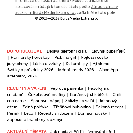
informace od našich partnerů? Pokud souhlasíte se
zpracováním údajů k tomuto účelu podle
Zásad ochrany
soukromí BurdaMedia Extra s.r.o.
, zaškrtněte toto pole.
© 2003—2026 BurdaMedia Extra s.r.o.
DOPORUČUJEME
Děsivá telefonní čísla
|
Slovník puberťáků
|
Partnerský horoskop
|
Pick me girl
|
Nejtěžší české
jazykolamy
|
Láska a vztahy
|
Kulturní tipy
|
Ajťák radí
|
Svátky a prázdniny 2026
|
Módní trendy 2026
|
WhatsApp
alternativy 2026
RECEPTY A VAŘENÍ
Vepřová panenka
|
Fazolky na
smetaně
|
Čokoládové muffiny
|
Banánový chlebíček
|
Chili
con carne
|
Sportovní nápoj
|
Zálivky na salát
|
Jahodový
džem
|
Zelná polévka
|
Třešňová bublanina
|
Sekaná recept
|
Perník
|
Lečo
|
Recepty s rybízem
|
Domácí housky
|
Zapečené brambory s uzeným
AKTUÁLNÍ TÉMATA
Jak nastavit Wi-Fi
|
Varování před