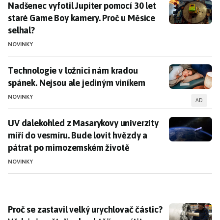
Nadšenec vyfotil Jupiter pomocí 30 let staré Game Bo
Nadšenec vyfotil Jupiter pomocí 30 let
staré Game Boy kamery. Proč u Měsíce
selhal?
NOVINKY
Technologie v ložnici nám kradou spánek. Nejsou ale
Technologie v ložnici nám kradou
spánek. Nejsou ale jediným viníkem
NOVINKY
AD
UV dalekohled z Masarykovy univerzity míří do vesmí
UV dalekohled z Masarykovy univerzity
míří do vesmíru. Bude lovit hvězdy a
pátrat po mimozemském životě
NOVINKY
Proč se zastavil velký urychlovač částic? Vědci si za č
Proč se zastavil velký urychlovač částic?