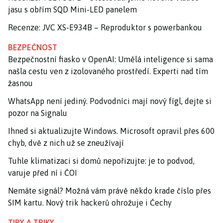
jasu s obřím SQD Mini-LED panelem
Recenze: JVC XS-E934B – Reproduktor s powerbankou
BEZPEČNOST
Bezpečnostní fiasko v OpenAI: Umělá inteligence si sama
našla cestu ven z izolovaného prostředí. Experti nad tím
žasnou
WhatsApp není jediný. Podvodníci mají nový fígl, dejte si
pozor na Signalu
Ihned si aktualizujte Windows. Microsoft opravil přes 600
chyb, dvě z nich už se zneužívají
Tuhle klimatizaci si domů nepořizujte: je to podvod,
varuje před ní i ČOI
Nemáte signál? Možná vám právě někdo krade číslo přes
SIM kartu. Nový trik hackerů ohrožuje i Čechy
TIPY A TRIKY