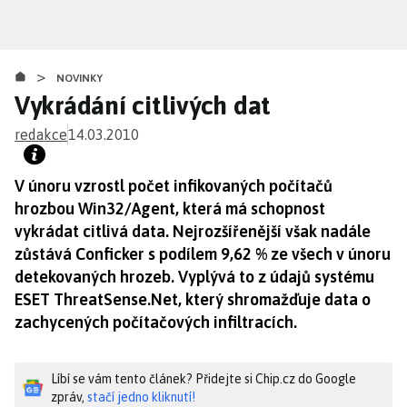
Přejít
k
hlavnímu
>
obsahu
NOVINKY
Vykrádání citlivých dat
redakce
14.03.2010
V únoru vzrostl počet infikovaných počítačů
hrozbou Win32/Agent, která má schopnost
vykrádat citlivá data. Nejrozšířenější však nadále
zůstává Conficker s podílem 9,62 % ze všech v únoru
detekovaných hrozeb. Vyplývá to z údajů systému
ESET ThreatSense.Net, který shromažďuje data o
zachycených počítačových infiltracích.
Líbí se vám tento článek? Přidejte si Chip.cz do Google
zpráv,
stačí jedno kliknutí!