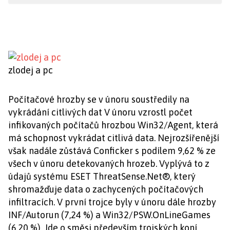
zlodej a pc
Počítačové hrozby se v únoru soustředily na
vykrádání citlivých dat V únoru vzrostl počet
infikovaných počítačů hrozbou Win32/Agent, která
má schopnost vykrádat citlivá data. Nejrozšířenější
však nadále zůstává Conficker s podílem 9,62 % ze
všech v únoru detekovaných hrozeb. Vyplývá to z
údajů systému ESET ThreatSense.Net®, který
shromažďuje data o zachycených počítačových
infiltracích. V první trojce byly v únoru dále hrozby
INF/Autorun (7,24 %) a Win32/PSW.OnLineGames
(6,20 %). Jde o směsi především trojských koní,