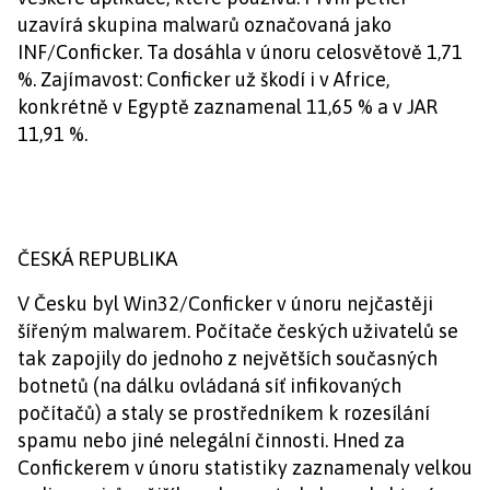
uzavírá skupina malwarů označovaná jako
INF/Conficker. Ta dosáhla v únoru celosvětově 1,71
%. Zajímavost: Conficker už škodí i v Africe,
konkrétně v Egyptě zaznamenal 11,65 % a v JAR
11,91 %.
ČESKÁ REPUBLIKA
V Česku byl Win32/Conficker v únoru nejčastěji
šířeným malwarem. Počítače českých uživatelů se
tak zapojily do jednoho z největších současných
botnetů (na dálku ovládaná síť infikovaných
počítačů) a staly se prostředníkem k rozesílání
spamu nebo jiné nelegální činnosti. Hned za
Confickerem v únoru statistiky zaznamenaly velkou