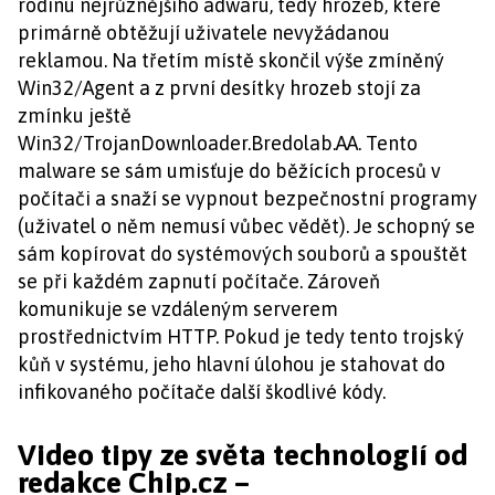
rodinu nejrůznějšího adwaru, tedy hrozeb, které
primárně obtěžují uživatele nevyžádanou
reklamou. Na třetím místě skončil výše zmíněný
Win32/Agent a z první desítky hrozeb stojí za
zmínku ještě
Win32/TrojanDownloader.Bredolab.AA. Tento
malware se sám umisťuje do běžících procesů v
počítači a snaží se vypnout bezpečnostní programy
(uživatel o něm nemusí vůbec vědět). Je schopný se
sám kopírovat do systémových souborů a spouštět
se při každém zapnutí počítače. Zároveň
komunikuje se vzdáleným serverem
prostřednictvím HTTP. Pokud je tedy tento trojský
kůň v systému, jeho hlavní úlohou je stahovat do
infikovaného počítače další škodlivé kódy.
Video tipy ze světa technologií od
redakce Chip.cz –