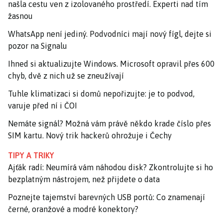
našla cestu ven z izolovaného prostředí. Experti nad tím
žasnou
WhatsApp není jediný. Podvodníci mají nový fígl, dejte si
pozor na Signalu
Ihned si aktualizujte Windows. Microsoft opravil přes 600
chyb, dvě z nich už se zneužívají
Tuhle klimatizaci si domů nepořizujte: je to podvod,
varuje před ní i ČOI
Nemáte signál? Možná vám právě někdo krade číslo přes
SIM kartu. Nový trik hackerů ohrožuje i Čechy
TIPY A TRIKY
Ajťák radí: Neumírá vám náhodou disk? Zkontrolujte si ho
bezplatným nástrojem, než přijdete o data
Poznejte tajemství barevných USB portů: Co znamenají
černé, oranžové a modré konektory?