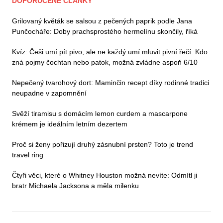
DOPORUČENÉ ČLÁNKY
Grilovaný květák se salsou z pečených paprik podle Jana
Punčocháře: Doby prachsprostého hermelínu skončily, říká
Kvíz: Češi umí pít pivo, ale ne každý umí mluvit pivní řečí. Kdo
zná pojmy čochtan nebo patok, možná zvládne aspoň 6/10
Nepečený tvarohový dort: Maminčin recept díky rodinné tradici
neupadne v zapomnění
Svěží tiramisu s domácím lemon curdem a mascarpone
krémem je ideálním letním dezertem
Proč si ženy pořizují druhý zásnubní prsten? Toto je trend
travel ring
Čtyři věci, které o Whitney Houston možná nevíte: Odmítl ji
bratr Michaela Jacksona a měla milenku