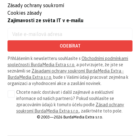
Zásady ochrany soukromí
Cookies zásady
Zajímavosti ze světa IT v e-mailu
ODEBÍRAT
Přihlášením k newsletteru souhlasíte s
Obchodními podmínkami
společnosti BurdaMedia Extra s.r.o.
a potvrzujete, že jste se
seznámili se
Zásadami ochrany soukromí BurdaMedia Extra -
BurdaMedia Extra s.r.o.
bude s Vašimi údaji pracovat zejména k
organizaci a vyhodnocení akce a zasílání novinek.
Chcete navíc dostávat i další zajímavé a exkluzivní
informace od našich partnerů? Pokud souhlasíte se
zpracováním údajů k tomuto účelu podle
Zásad ochrany
soukromí BurdaMedia Extra s.r.o.
, zaškrtněte toto pole.
© 2003—2026 BurdaMedia Extra s.r.o.