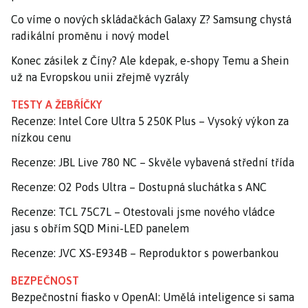
Co víme o nových skládačkách Galaxy Z? Samsung chystá
radikální proměnu i nový model
Konec zásilek z Číny? Ale kdepak, e-shopy Temu a Shein
už na Evropskou unii zřejmě vyzrály
TESTY A ŽEBŘÍČKY
Recenze: Intel Core Ultra 5 250K Plus – Vysoký výkon za
nízkou cenu
Recenze: JBL Live 780 NC – Skvěle vybavená střední třída
Recenze: O2 Pods Ultra – Dostupná sluchátka s ANC
Recenze: TCL 75C7L – Otestovali jsme nového vládce
jasu s obřím SQD Mini-LED panelem
Recenze: JVC XS-E934B – Reproduktor s powerbankou
BEZPEČNOST
Bezpečnostní fiasko v OpenAI: Umělá inteligence si sama