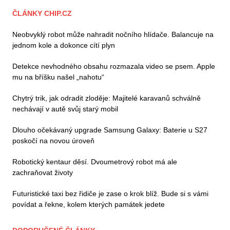
ČLÁNKY CHIP.CZ
Neobvyklý robot může nahradit nočního hlídače. Balancuje na
jednom kole a dokonce cítí plyn
Detekce nevhodného obsahu rozmazala video se psem. Apple
mu na bříšku našel „nahotu“
Chytrý trik, jak odradit zloděje: Majitelé karavanů schválně
nechávají v autě svůj starý mobil
Dlouho očekávaný upgrade Samsung Galaxy: Baterie u S27
poskočí na novou úroveň
Robotický kentaur děsí. Dvoumetrový robot má ale
zachraňovat životy
Futuristické taxi bez řidiče je zase o krok blíž. Bude si s vámi
povídat a řekne, kolem kterých památek jedete