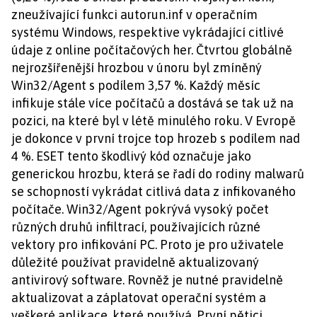
zneužívající funkci autorun.inf v operačním
systému Windows, respektive vykrádající citlivé
údaje z online počítačových her. Čtvrtou globálně
nejrozšířenější hrozbou v únoru byl zmíněný
Win32/Agent s podílem 3,57 %. Každý měsíc
infikuje stále více počítačů a dostává se tak už na
pozici, na které byl v létě minulého roku. V Evropě
je dokonce v první trojce top hrozeb s podílem nad
4 %. ESET tento škodlivý kód označuje jako
generickou hrozbu, která se řadí do rodiny malwarů
se schopností vykrádat citlivá data z infikovaného
počítače. Win32/Agent pokrývá vysoký počet
různých druhů infiltrací, používajících různé
vektory pro infikování PC. Proto je pro uživatele
důležité používat pravidelně aktualizovaný
antivirový software. Rovněž je nutné pravidelně
aktualizovat a záplatovat operační systém a
veškeré aplikace, které používá. První pětici