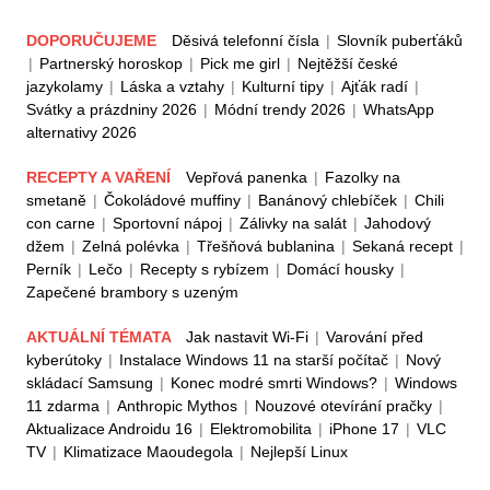
DOPORUČUJEME
Děsivá telefonní čísla
|
Slovník puberťáků
|
Partnerský horoskop
|
Pick me girl
|
Nejtěžší české
jazykolamy
|
Láska a vztahy
|
Kulturní tipy
|
Ajťák radí
|
Svátky a prázdniny 2026
|
Módní trendy 2026
|
WhatsApp
alternativy 2026
RECEPTY A VAŘENÍ
Vepřová panenka
|
Fazolky na
smetaně
|
Čokoládové muffiny
|
Banánový chlebíček
|
Chili
con carne
|
Sportovní nápoj
|
Zálivky na salát
|
Jahodový
džem
|
Zelná polévka
|
Třešňová bublanina
|
Sekaná recept
|
Perník
|
Lečo
|
Recepty s rybízem
|
Domácí housky
|
Zapečené brambory s uzeným
AKTUÁLNÍ TÉMATA
Jak nastavit Wi-Fi
|
Varování před
kyberútoky
|
Instalace Windows 11 na starší počítač
|
Nový
skládací Samsung
|
Konec modré smrti Windows?
|
Windows
11 zdarma
|
Anthropic Mythos
|
Nouzové otevírání pračky
|
Aktualizace Androidu 16
|
Elektromobilita
|
iPhone 17
|
VLC
TV
|
Klimatizace Maoudegola
|
Nejlepší Linux