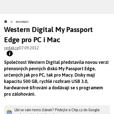
Přejít
k
hlavnímu
>
obsahu
NOVINKY
Western Digital My Passport
Edge pro PC i Mac
redakce
07.09.2012
Společnost Western Digital představila novou verzi
přenosných pevných disků My Passport Edge,
určených jak pro PC, tak pro Macy. Disky mají
kapacitu 500 GB, rychlé rozhraní USB 3.0,
hardwarové šifrování a dodávají se s programem
pro zálohování.
Líbí se vám tento článek? Přidejte si Chip.cz do Google