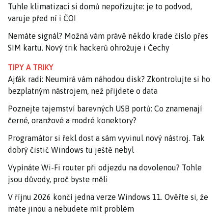
Tuhle klimatizaci si domů nepořizujte: je to podvod,
varuje před ní i ČOI
Nemáte signál? Možná vám právě někdo krade číslo přes
SIM kartu. Nový trik hackerů ohrožuje i Čechy
TIPY A TRIKY
Ajťák radí: Neumírá vám náhodou disk? Zkontrolujte si ho
bezplatným nástrojem, než přijdete o data
Poznejte tajemství barevných USB portů: Co znamenají
černé, oranžové a modré konektory?
Programátor si řekl dost a sám vyvinul nový nástroj. Tak
dobrý čistič Windows tu ještě nebyl
Vypínáte Wi-Fi router při odjezdu na dovolenou? Tohle
jsou důvody, proč byste měli
V říjnu 2026 končí jedna verze Windows 11. Ověřte si, že
máte jinou a nebudete mít problém