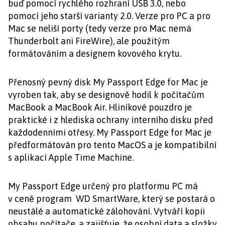
buď pomocí rychlého rozhraní USB 3.0, nebo
pomocí jeho starší varianty 2.0. Verze pro PC a pro
Mac se neliší porty (tedy verze pro Mac nemá
Thunderbolt ani FireWire), ale použitým
formátováním a designem kovového krytu.
Přenosný pevný disk My Passport Edge for Mac je
vyroben tak, aby se designově hodil k počítačům
MacBook a MacBook Air. Hliníkové pouzdro je
praktické i z hlediska ochrany interního disku před
každodenními otřesy. My Passport Edge for Mac je
předformátován pro tento MacOS a je kompatibilní
s aplikací Apple Time Machine.
My Passport Edge určený pro platformu PC má
v ceně program WD SmartWare, který se postará o
neustálé a automatické zálohování. Vytváří kopii
obsahu počítače, a zajišťuje, že osobní data a složky