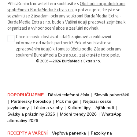
Přihlášením k newsletteru souhlasíte s
Obchodními podmínkami
společnosti BurdaMedia Extra s.r.o.
a potvrzujete, že jste se
seznámili se
Zásadami ochrany soukromí BurdaMedia Extra -
BurdaMedia Extra s.r.o.
bude s Vašimi údaji pracovat zejména k
organizaci a vyhodnocení akce a zasílání novinek.
Chcete navíc dostávat i další zajímavé a exkluzivní
informace od našich partnerů? Pokud souhlasíte se
zpracováním údajů k tomuto účelu podle
Zásad ochrany
soukromí BurdaMedia Extra s.r.o.
, zaškrtněte toto pole.
© 2003—2026 BurdaMedia Extra s.r.o.
DOPORUČUJEME
Děsivá telefonní čísla
|
Slovník puberťáků
|
Partnerský horoskop
|
Pick me girl
|
Nejtěžší české
jazykolamy
|
Láska a vztahy
|
Kulturní tipy
|
Ajťák radí
|
Svátky a prázdniny 2026
|
Módní trendy 2026
|
WhatsApp
alternativy 2026
RECEPTY A VAŘENÍ
Vepřová panenka
|
Fazolky na