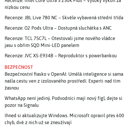
Recenze: Intel Core Ultra 5 250K Plus – Vysoký výkon za
nízkou cenu
Recenze: JBL Live 780 NC – Skvěle vybavená střední třída
Recenze: O2 Pods Ultra – Dostupná sluchátka s ANC
Recenze: TCL 75C7L – Otestovali jsme nového vládce
jasu s obřím SQD Mini-LED panelem
Recenze: JVC XS-E934B – Reproduktor s powerbankou
BEZPEČNOST
Bezpečnostní fiasko v OpenAI: Umělá inteligence si sama
našla cestu ven z izolovaného prostředí. Experti nad tím
žasnou
WhatsApp není jediný. Podvodníci mají nový fígl, dejte si
pozor na Signalu
Ihned si aktualizujte Windows. Microsoft opravil přes 600
chyb, dvě z nich už se zneužívají