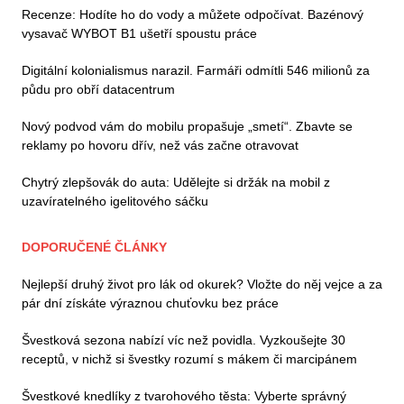
Recenze: Hodíte ho do vody a můžete odpočívat. Bazénový
vysavač WYBOT B1 ušetří spoustu práce
Digitální kolonialismus narazil. Farmáři odmítli 546 milionů za
půdu pro obří datacentrum
Nový podvod vám do mobilu propašuje „smetí“. Zbavte se
reklamy po hovoru dřív, než vás začne otravovat
Chytrý zlepšovák do auta: Udělejte si držák na mobil z
uzavíratelného igelitového sáčku
DOPORUČENÉ ČLÁNKY
Nejlepší druhý život pro lák od okurek? Vložte do něj vejce a za
pár dní získáte výraznou chuťovku bez práce
Švestková sezona nabízí víc než povidla. Vyzkoušejte 30
receptů, v nichž si švestky rozumí s mákem či marcipánem
Švestkové knedlíky z tvarohového těsta: Vyberte správný