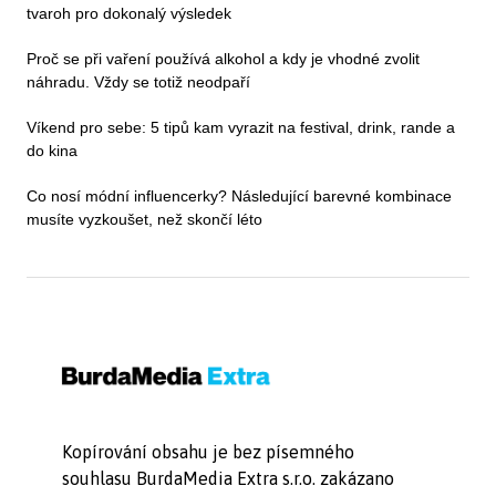
tvaroh pro dokonalý výsledek
Proč se při vaření používá alkohol a kdy je vhodné zvolit
náhradu. Vždy se totiž neodpaří
Víkend pro sebe: 5 tipů kam vyrazit na festival, drink, rande a
do kina
Co nosí módní influencerky? Následující barevné kombinace
musíte vyzkoušet, než skončí léto
Kopírování obsahu je bez písemného
souhlasu BurdaMedia Extra s.r.o. zakázano