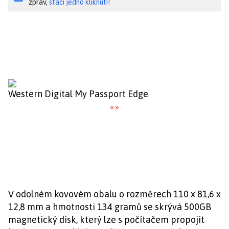
zpráv,
stačí jedno kliknutí!
Western Digital My Passport Edge
«
»
V odolném kovovém obalu o rozměrech 110 x 81,6 x
12,8 mm a hmotnosti 134 gramů se skrývá 500GB
magnetický disk, který lze s počítačem propojit