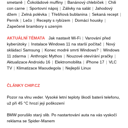
smetaně
|
Čokoládové muffiny
|
Banánový chlebíček
|
Chili
con carne
|
Sportovní nápoj
|
Zálivky na salát
|
Jahodový
džem
|
Zelná polévka
|
Třešňová bublanina
|
Sekaná recept
|
Perník
|
Lečo
|
Recepty s rybízem
|
Domácí housky
|
Zapečené brambory s uzeným
AKTUÁLNÍ TÉMATA
Jak nastavit Wi-Fi
|
Varování před
kyberútoky
|
Instalace Windows 11 na starší počítač
|
Nový
skládací Samsung
|
Konec modré smrti Windows?
|
Windows
11 zdarma
|
Anthropic Mythos
|
Nouzové otevírání pračky
|
Aktualizace Androidu 16
|
Elektromobilita
|
iPhone 17
|
VLC
TV
|
Klimatizace Maoudegola
|
Nejlepší Linux
ČLÁNKY CHIP.CZ
Pozor na vlnu veder. Vysoké letní teploty škodí baterii telefonu,
už při 45 °C hrozí její poškození
BMW porušilo starý slib. Po nastartování auta na vás vyskočí
reklama se Spider-Manem