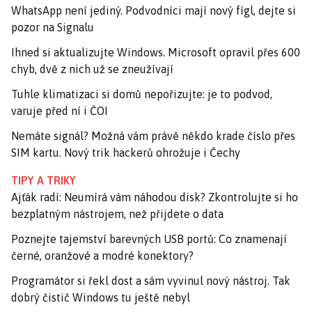
WhatsApp není jediný. Podvodníci mají nový fígl, dejte si
pozor na Signalu
Ihned si aktualizujte Windows. Microsoft opravil přes 600
chyb, dvě z nich už se zneužívají
Tuhle klimatizaci si domů nepořizujte: je to podvod,
varuje před ní i ČOI
Nemáte signál? Možná vám právě někdo krade číslo přes
SIM kartu. Nový trik hackerů ohrožuje i Čechy
TIPY A TRIKY
Ajťák radí: Neumírá vám náhodou disk? Zkontrolujte si ho
bezplatným nástrojem, než přijdete o data
Poznejte tajemství barevných USB portů: Co znamenají
černé, oranžové a modré konektory?
Programátor si řekl dost a sám vyvinul nový nástroj. Tak
dobrý čistič Windows tu ještě nebyl