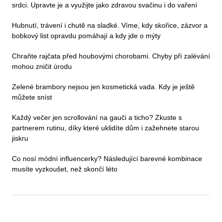
srdci. Upravte je a využijte jako zdravou svačinu i do vaření
Hubnutí, trávení i chutě na sladké. Víme, kdy skořice, zázvor a
bobkový list opravdu pomáhají a kdy jde o mýty
Chraňte rajčata před houbovými chorobami. Chyby při zalévání
mohou zničit úrodu
Zelené brambory nejsou jen kosmetická vada. Kdy je ještě
můžete sníst
Každý večer jen scrollování na gauči a ticho? Zkuste s
partnerem rutinu, díky které uklidíte dům i zažehnete starou
jiskru
Co nosí módní influencerky? Následující barevné kombinace
musíte vyzkoušet, než skončí léto