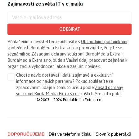
Zajímavosti ze světa IT v e-mailu
ODEBÍRAT
Přihlášením k newsletteru souhlasíte s
Obchodními podmínkami
společnosti BurdaMedia Extra s.r.o.
a potvrzujete, že jste se
seznámili se
Zásadami ochrany soukromí BurdaMedia Extra -
BurdaMedia Extra s.r.o.
bude s Vašimi údaji pracovat zejména k
organizaci a vyhodnocení akce a zasílání novinek.
Chcete navíc dostávat i další zajímavé a exkluzivní
informace od našich partnerů? Pokud souhlasíte se
zpracováním údajů k tomuto účelu podle
Zásad ochrany
soukromí BurdaMedia Extra s.r.o.
, zaškrtněte toto pole.
© 2003—2026 BurdaMedia Extra s.r.o.
DOPORUČUJEME
Děsivá telefonní čísla
|
Slovník puberťáků