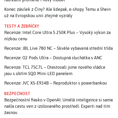
Konec zásilek z Číny? Ale kdepak, e-shopy Temu a Shein
už na Evropskou unii zřejmě vyzrály
TESTY A ŽEBŘÍČKY
Recenze: Intel Core Ultra 5 250K Plus – Vysoký výkon za
nízkou cenu
Recenze: JBL Live 780 NC – Skvěle vybavená střední třída
Recenze: O2 Pods Ultra – Dostupná sluchátka s ANC
Recenze: TCL 75C7L – Otestovali jsme nového vládce
jasu s obřím SQD Mini-LED panelem
Recenze: JVC XS-E934B – Reproduktor s powerbankou
BEZPEČNOST
Bezpečnostní fiasko v OpenAI: Umělá inteligence si sama
našla cestu ven z izolovaného prostředí. Experti nad tím
žasnou