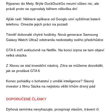
Rýpanec do Mety. Brýle DuckDuckGo neumí vůbec nic, ale
právě proto se vyprodaly během několika dní
Ajťák radí: Některé aplikace od Googlu umí vyždímat baterii
telefonu. Omezte jejich práci na pozadí
Téměř dokonalé chytré hodinky. Nová generace Samsung
Galaxy Watch Ultra2 odstranila nedostatky svého předchůdce
GTA 6 míří exkluzivně na Netflix. Na konci srpna se tam objeví
velká ukázka
Z Xboxu se stal investiční nástroj. Zítra se můžeme dozvědět,
jak se prodává GTA 6
Konec pohádky o bohatství z umělé inteligence? Slavný
investor z filmu Sázka na nejistotu věští trhům drsný pád
DOPORUČENÉ ČLÁNKY
Dýňová semínka nevyhazujte, prospívají vlasům, trávení či