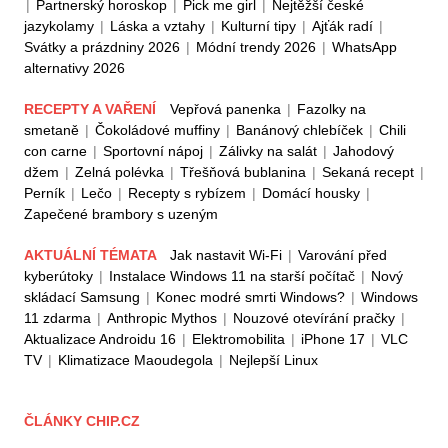
|
Partnerský horoskop
|
Pick me girl
|
Nejtěžší české
jazykolamy
|
Láska a vztahy
|
Kulturní tipy
|
Ajťák radí
|
Svátky a prázdniny 2026
|
Módní trendy 2026
|
WhatsApp
alternativy 2026
RECEPTY A VAŘENÍ
Vepřová panenka
|
Fazolky na
smetaně
|
Čokoládové muffiny
|
Banánový chlebíček
|
Chili
con carne
|
Sportovní nápoj
|
Zálivky na salát
|
Jahodový
džem
|
Zelná polévka
|
Třešňová bublanina
|
Sekaná recept
|
Perník
|
Lečo
|
Recepty s rybízem
|
Domácí housky
|
Zapečené brambory s uzeným
AKTUÁLNÍ TÉMATA
Jak nastavit Wi-Fi
|
Varování před
kyberútoky
|
Instalace Windows 11 na starší počítač
|
Nový
skládací Samsung
|
Konec modré smrti Windows?
|
Windows
11 zdarma
|
Anthropic Mythos
|
Nouzové otevírání pračky
|
Aktualizace Androidu 16
|
Elektromobilita
|
iPhone 17
|
VLC
TV
|
Klimatizace Maoudegola
|
Nejlepší Linux
ČLÁNKY CHIP.CZ