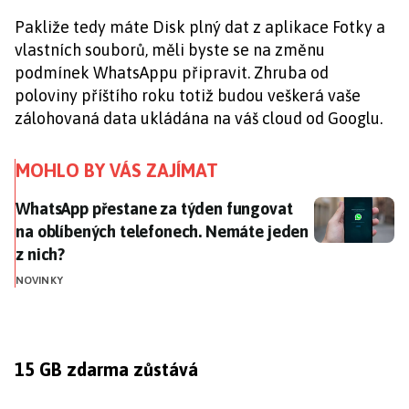
Pakliže tedy máte Disk plný dat z aplikace Fotky a
vlastních souborů, měli byste se na změnu
podmínek WhatsAppu připravit. Zhruba od
poloviny příštího roku totiž budou veškerá vaše
zálohovaná data ukládána na váš cloud od Googlu.
MOHLO BY VÁS ZAJÍMAT
WhatsApp přestane za týden fungovat na oblíbených 
WhatsApp přestane za týden fungovat
na oblíbených telefonech. Nemáte jeden
z nich?
NOVINKY
15 GB zdarma zůstává