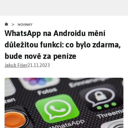
Přejít
k
hlavnímu
>
obsahu
NOVINKY
WhatsApp na Androidu mění
důležitou funkci: co bylo zdarma,
bude nově za peníze
Jakub Fišer
21.11.2023