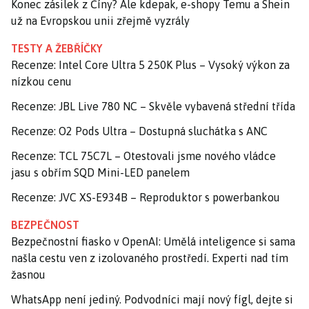
Konec zásilek z Číny? Ale kdepak, e-shopy Temu a Shein
už na Evropskou unii zřejmě vyzrály
TESTY A ŽEBŘÍČKY
Recenze: Intel Core Ultra 5 250K Plus – Vysoký výkon za
nízkou cenu
Recenze: JBL Live 780 NC – Skvěle vybavená střední třída
Recenze: O2 Pods Ultra – Dostupná sluchátka s ANC
Recenze: TCL 75C7L – Otestovali jsme nového vládce
jasu s obřím SQD Mini-LED panelem
Recenze: JVC XS-E934B – Reproduktor s powerbankou
BEZPEČNOST
Bezpečnostní fiasko v OpenAI: Umělá inteligence si sama
našla cestu ven z izolovaného prostředí. Experti nad tím
žasnou
WhatsApp není jediný. Podvodníci mají nový fígl, dejte si