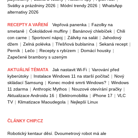
Svátky a prázdniny 2026
|
Módní trendy 2026
|
WhatsApp
alternativy 2026
RECEPTY A VAŘENÍ
Vepřová panenka
|
Fazolky na
smetaně
|
Čokoládové muffiny
|
Banánový chlebíček
|
Chili
con carne
|
Sportovní nápoj
|
Zálivky na salát
|
Jahodový
džem
|
Zelná polévka
|
Třešňová bublanina
|
Sekaná recept
|
Perník
|
Lečo
|
Recepty s rybízem
|
Domácí housky
|
Zapečené brambory s uzeným
AKTUÁLNÍ TÉMATA
Jak nastavit Wi-Fi
|
Varování před
kyberútoky
|
Instalace Windows 11 na starší počítač
|
Nový
skládací Samsung
|
Konec modré smrti Windows?
|
Windows
11 zdarma
|
Anthropic Mythos
|
Nouzové otevírání pračky
|
Aktualizace Androidu 16
|
Elektromobilita
|
iPhone 17
|
VLC
TV
|
Klimatizace Maoudegola
|
Nejlepší Linux
ČLÁNKY CHIP.CZ
Robotický kentaur děsí. Dvoumetrový robot má ale