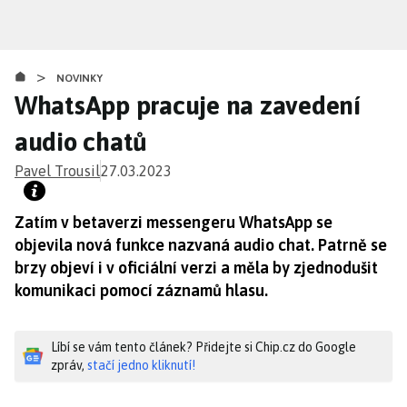
Přejít
k
hlavnímu
>
obsahu
NOVINKY
WhatsApp pracuje na zavedení
audio chatů
Pavel Trousil
27.03.2023
Zatím v betaverzi messengeru WhatsApp se
objevila nová funkce nazvaná audio chat. Patrně se
brzy objeví i v oficiální verzi a měla by zjednodušit
komunikaci pomocí záznamů hlasu.
Líbí se vám tento článek? Přidejte si Chip.cz do Google
zpráv,
stačí jedno kliknutí!