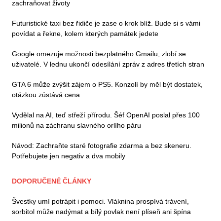
zachraňovat životy
Futuristické taxi bez řidiče je zase o krok blíž. Bude si s vámi
povídat a řekne, kolem kterých památek jedete
Google omezuje možnosti bezplatného Gmailu, zlobí se
uživatelé. V lednu ukončí odesílání zpráv z adres třetích stran
GTA 6 může zvýšit zájem o PS5. Konzolí by měl být dostatek,
otázkou zůstává cena
Vydělal na AI, teď střeží přírodu. Šéf OpenAI poslal přes 100
milionů na záchranu slavného orlího páru
Návod: Zachraňte staré fotografie zdarma a bez skeneru.
Potřebujete jen negativ a dva mobily
DOPORUČENÉ ČLÁNKY
Švestky umí potrápit i pomoci. Vláknina prospívá trávení,
sorbitol může nadýmat a bílý povlak není plíseň ani špína