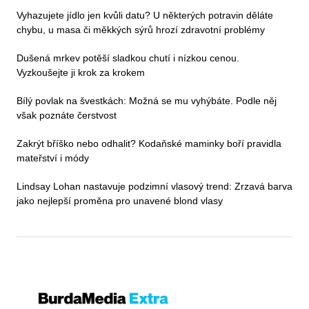
Vyhazujete jídlo jen kvůli datu? U některých potravin děláte
chybu, u masa či měkkých sýrů hrozí zdravotní problémy
Dušená mrkev potěší sladkou chutí i nízkou cenou.
Vyzkoušejte ji krok za krokem
Bílý povlak na švestkách: Možná se mu vyhýbáte. Podle něj
však poznáte čerstvost
Zakrýt bříško nebo odhalit? Kodaňské maminky boří pravidla
mateřství i módy
Lindsay Lohan nastavuje podzimní vlasový trend: Zrzavá barva
jako nejlepší proměna pro unavené blond vlasy