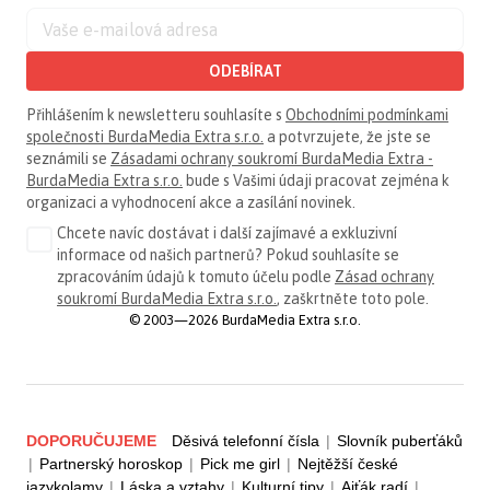
ODEBÍRAT
Přihlášením k newsletteru souhlasíte s
Obchodními podmínkami
společnosti BurdaMedia Extra s.r.o.
a potvrzujete, že jste se
seznámili se
Zásadami ochrany soukromí BurdaMedia Extra -
BurdaMedia Extra s.r.o.
bude s Vašimi údaji pracovat zejména k
organizaci a vyhodnocení akce a zasílání novinek.
Chcete navíc dostávat i další zajímavé a exkluzivní
informace od našich partnerů? Pokud souhlasíte se
zpracováním údajů k tomuto účelu podle
Zásad ochrany
soukromí BurdaMedia Extra s.r.o.
, zaškrtněte toto pole.
© 2003—2026 BurdaMedia Extra s.r.o.
DOPORUČUJEME
Děsivá telefonní čísla
|
Slovník puberťáků
|
Partnerský horoskop
|
Pick me girl
|
Nejtěžší české
jazykolamy
|
Láska a vztahy
|
Kulturní tipy
|
Ajťák radí
|