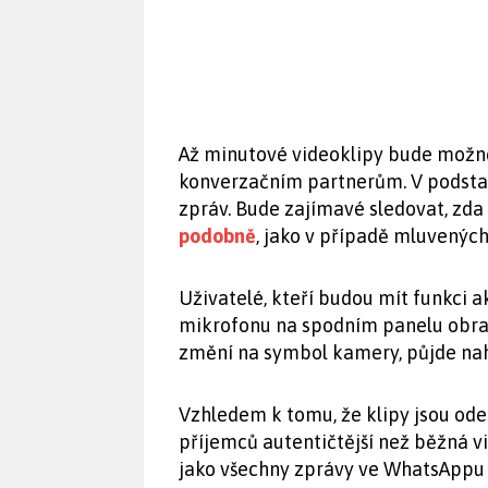
Až minutové videoklipy bude možné 
konverzačním partnerům. V podsta
zpráv. Bude zajímavé sledovat, zd
podobně
, jako v případě mluvených
Uživatelé, kteří budou mít funkci a
mikrofonu na spodním panelu obra
změní na symbol kamery, půjde nah
Vzhledem k tomu, že klipy jsou od
příjemců autentičtější než běžná vid
jako všechny zprávy ve WhatsAppu 