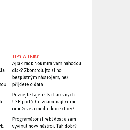
TIPY A TRIKY
:
Ajťák radí: Neumírá vám náhodou
šla
disk? Zkontrolujte si ho
bezplatným nástrojem, než
snou
přijdete o data
Poznejte tajemství barevných
te
USB portů: Co znamenají černé,
oranžové a modré konektory?
.
Programátor si řekl dost a sám
yb,
vyvinul nový nástroj. Tak dobrý