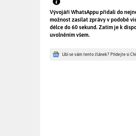
Vývojáři WhatsAppu přidali do nejno
možnost zasílat zprávy v podobě vid
délce do 60 sekund. Zatím je k dispo
uvolněním všem.
Líbí se vám tento článek? Přidejte si C