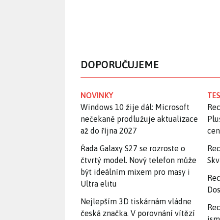
DOPORUČUJEME
NOVINKY
TES
Windows 10 žije dál: Microsoft
Rec
nečekaně prodlužuje aktualizace
Plu
až do října 2027
ce
Řada Galaxy S27 se rozroste o
Rec
čtvrtý model. Nový telefon může
Skv
být ideálním mixem pro masy i
Rec
Ultra elitu
Dos
Nejlepším 3D tiskárnám vládne
Rec
česká značka. V porovnání vítězí
jsm