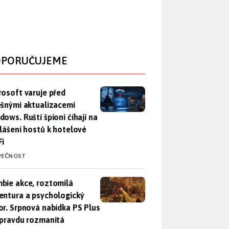
PORUČUJEME
rosoft varuje před falešnými aktualizacemi Windows. Ruští špio
rosoft varuje před
ešnými aktualizacemi
dows. Ruští špioni číhají na
hlášení hostů k hotelové
Fi
PEČNOST
bie akce, roztomilá adventura a psychologický horor. Srpnová
bie akce, roztomilá
entura a psychologický
or. Srpnová nabídka PS Plus
opravdu rozmanitá