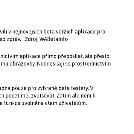
ili v nejnovějších beta verzích aplikace pro
o zpráv. | Zdroj: WABetaInfo
nictvím aplikace přímo přeposílat, ale přesto
mu obrazovky. Neodesílají se prostřednictvím
upná pouze pro vybrané beta testery. V
ich počet měl zvětšovat. Zatím ale není k
de funkce uvolněna všem uživatelům.