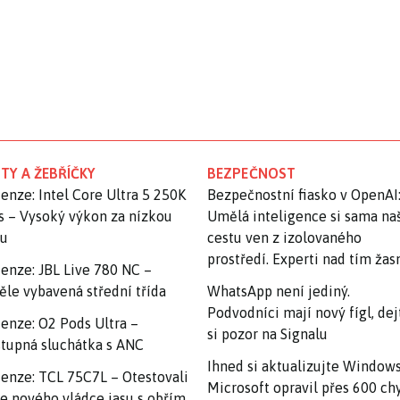
TY A ŽEBŘÍČKY
BEZPEČNOST
enze: Intel Core Ultra 5 250K
Bezpečnostní fiasko v OpenAI
s – Vysoký výkon za nízkou
Umělá inteligence si sama na
nu
cestu ven z izolovaného
prostředí. Experti nad tím ža
enze: JBL Live 780 NC –
ěle vybavená střední třída
WhatsApp není jediný.
Podvodníci mají nový fígl, dej
enze: O2 Pods Ultra –
si pozor na Signalu
tupná sluchátka s ANC
Ihned si aktualizujte Windows
enze: TCL 75C7L – Otestovali
Microsoft opravil přes 600 ch
e nového vládce jasu s obřím