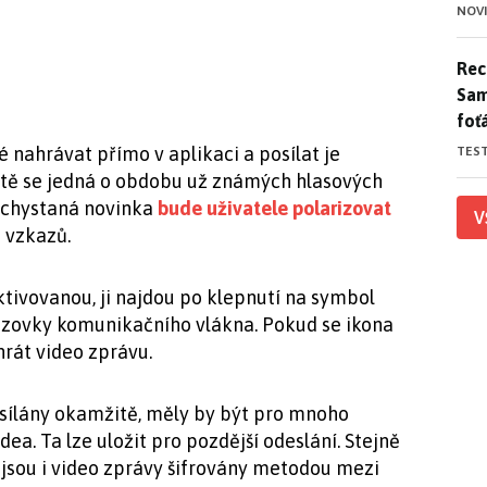
NOV
Rece
Rece
Sam
foť
nahrávat přímo v aplikaci a posílat je
TES
tě se jedná o obdobu už známých hlasových
a chystaná novinka
bude uživatele polarizovat
V
 vzkazů.
ktivovanou, ji najdou po klepnutí na symbol
zovky komunikačního vlákna. Pokud se ikona
rát video zprávu.
esílány okamžitě, měly by být pro mnoho
ea. Ta lze uložit pro pozdější odeslání. Stejně
jsou i video zprávy šifrovány metodou mezi