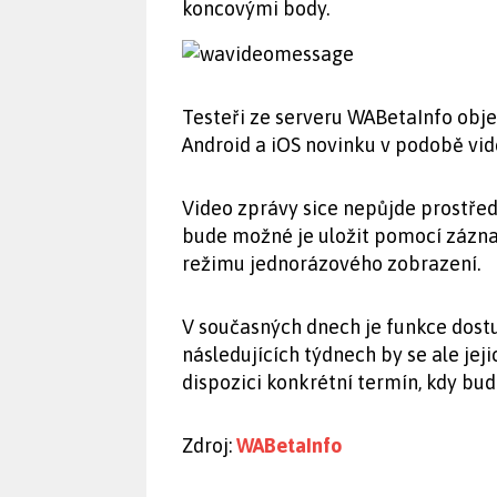
koncovými body.
Testeři ze serveru WABetaInfo objev
Android a iOS novinku v podobě vide
Video zprávy sice nepůjde prostřed
bude možné je uložit pomocí zázna
režimu jednorázového zobrazení.
V současných dnech je funkce dost
následujících týdnech by se ale jej
dispozici konkrétní termín, kdy bu
Zdroj:
WABetaInfo