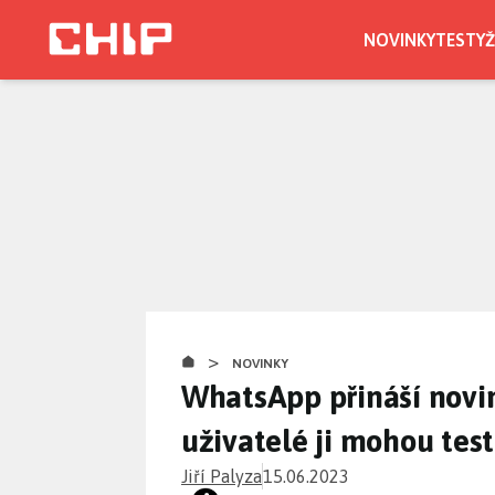
Přejít
k
NOVINKY
TESTY
Ž
hlavnímu
CHIP.CZ
obsahu
>
NOVINKY
WhatsApp přináší novin
uživatelé ji mohou tes
Jiří Palyza
15.06.2023