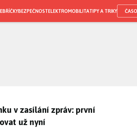
EBŘÍČKY
BEZPEČNOST
ELEKTROMOBILITA
TIPY A TRIKY
ČASO
ku v zasílání zpráv: první
tovat už nyní