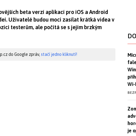
vějších beta verzí aplikací pro iOS a Android
eí. Uživatelé budou moci zasílat krátká videa v
zici testerům, ale počítá se s jejím brzkým
DO
Mic
hip.cz do Google zpráv,
stačí jedno kliknutí!
Mic
fal
Win
při
Wi-
BEZ
Zom
Zom
adv
hor
je 