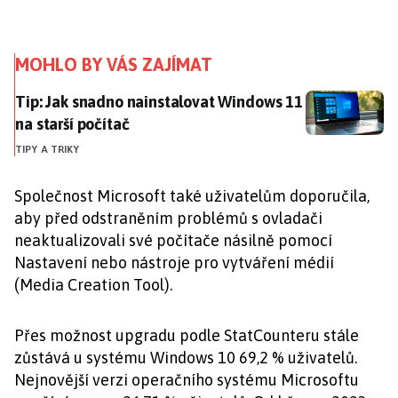
MOHLO BY VÁS ZAJÍMAT
Tip: Jak snadno nainstalovat Windows 11 na starší po
Tip: Jak snadno nainstalovat Windows 11
na starší počítač
TIPY A TRIKY
Společnost Microsoft také uživatelům doporučila,
aby před odstraněním problémů s ovladači
neaktualizovali své počítače násilně pomocí
Nastavení nebo nástroje pro vytváření médií
(Media Creation Tool).
Přes možnost upgradu podle StatCounteru stále
zůstává u systému Windows 10 69,2 % uživatelů.
Nejnovější verzi operačního systému Microsoftu