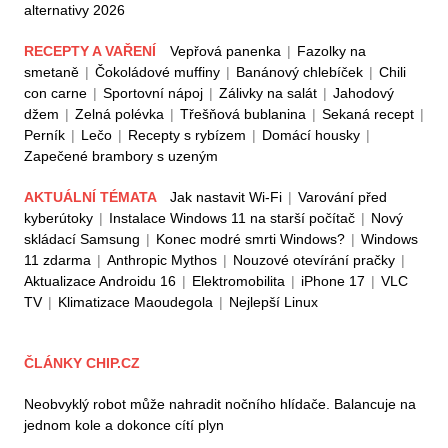
alternativy 2026
RECEPTY A VAŘENÍ
Vepřová panenka
|
Fazolky na
smetaně
|
Čokoládové muffiny
|
Banánový chlebíček
|
Chili
con carne
|
Sportovní nápoj
|
Zálivky na salát
|
Jahodový
džem
|
Zelná polévka
|
Třešňová bublanina
|
Sekaná recept
|
Perník
|
Lečo
|
Recepty s rybízem
|
Domácí housky
|
Zapečené brambory s uzeným
AKTUÁLNÍ TÉMATA
Jak nastavit Wi-Fi
|
Varování před
kyberútoky
|
Instalace Windows 11 na starší počítač
|
Nový
skládací Samsung
|
Konec modré smrti Windows?
|
Windows
11 zdarma
|
Anthropic Mythos
|
Nouzové otevírání pračky
|
Aktualizace Androidu 16
|
Elektromobilita
|
iPhone 17
|
VLC
TV
|
Klimatizace Maoudegola
|
Nejlepší Linux
ČLÁNKY CHIP.CZ
Neobvyklý robot může nahradit nočního hlídače. Balancuje na
jednom kole a dokonce cítí plyn