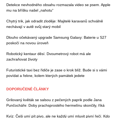
Detekce nevhodného obsahu rozmazala video se psem. Apple
mu na bříšku našel „nahotu“
Chytrý trik, jak odradit zloděje: Majitelé karavanů schválně
nechávají v autě svůj starý mobil
Dlouho očekávaný upgrade Samsung Galaxy: Baterie u S27
poskočí na novou úroveň
Robotický kentaur děsí. Dvoumetrový robot má ale
zachraňovat životy
Futuristické taxi bez řidiče je zase o krok blíž. Bude si s vámi
povídat a řekne, kolem kterých památek jedete
DOPORUČENÉ ČLÁNKY
Grilovaný květák se salsou z pečených paprik podle Jana
Punčocháře: Doby prachsprostého hermelínu skončily, říká
Kvíz: Češi umí pít pivo, ale ne každý umí mluvit pivní řečí. Kdo