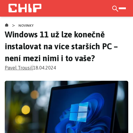
Přejít
k
otevří
hlavnímu
>
obsahu
NOVINKY
Windows 11 už lze konečně
instalovat na více starších PC –
není mezi nimi i to vaše?
Pavel Trousil
18.04.2024