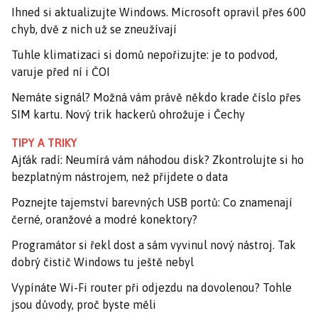
Ihned si aktualizujte Windows. Microsoft opravil přes 600
chyb, dvě z nich už se zneužívají
Tuhle klimatizaci si domů nepořizujte: je to podvod,
varuje před ní i ČOI
Nemáte signál? Možná vám právě někdo krade číslo přes
SIM kartu. Nový trik hackerů ohrožuje i Čechy
TIPY A TRIKY
Ajťák radí: Neumírá vám náhodou disk? Zkontrolujte si ho
bezplatným nástrojem, než přijdete o data
Poznejte tajemství barevných USB portů: Co znamenají
černé, oranžové a modré konektory?
Programátor si řekl dost a sám vyvinul nový nástroj. Tak
dobrý čistič Windows tu ještě nebyl
Vypínáte Wi-Fi router při odjezdu na dovolenou? Tohle
jsou důvody, proč byste měli