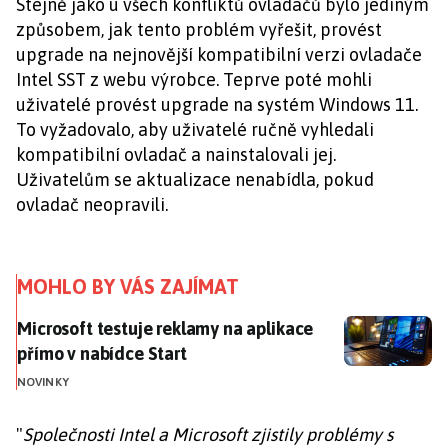
Stejně jako u všech konfliktů ovladačů bylo jediným
způsobem, jak tento problém vyřešit, provést
upgrade na nejnovější kompatibilní verzi ovladače
Intel SST z webu výrobce. Teprve poté mohli
uživatelé provést upgrade na systém Windows 11.
To vyžadovalo, aby uživatelé ručně vyhledali
kompatibilní ovladač a nainstalovali jej.
Uživatelům se aktualizace nenabídla, pokud
ovladač neopravili.
MOHLO BY VÁS ZAJÍMAT
Microsoft testuje reklamy na aplikace přímo v nabídc
Microsoft testuje reklamy na aplikace
přímo v nabídce Start
NOVINKY
"
Společnosti Intel a Microsoft zjistily problémy s