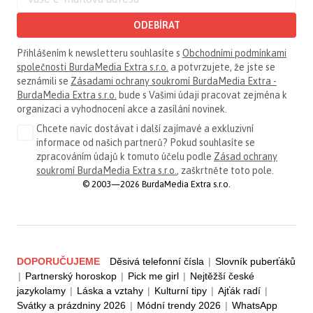
ODEBÍRAT
Přihlášením k newsletteru souhlasíte s
Obchodními podmínkami
společnosti BurdaMedia Extra s.r.o.
a potvrzujete, že jste se
seznámili se
Zásadami ochrany soukromí BurdaMedia Extra -
BurdaMedia Extra s.r.o.
bude s Vašimi údaji pracovat zejména k
organizaci a vyhodnocení akce a zasílání novinek.
Chcete navíc dostávat i další zajímavé a exkluzivní
informace od našich partnerů? Pokud souhlasíte se
zpracováním údajů k tomuto účelu podle
Zásad ochrany
soukromí BurdaMedia Extra s.r.o.
, zaškrtněte toto pole.
© 2003—2026 BurdaMedia Extra s.r.o.
DOPORUČUJEME
Děsivá telefonní čísla
|
Slovník puberťáků
|
Partnerský horoskop
|
Pick me girl
|
Nejtěžší české
jazykolamy
|
Láska a vztahy
|
Kulturní tipy
|
Ajťák radí
|
Svátky a prázdniny 2026
|
Módní trendy 2026
|
WhatsApp