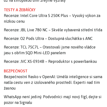
už na Evropskou unii zřejmě vyzrály
TESTY A ŽEBŘÍČKY
Recenze: Intel Core Ultra 5 250K Plus – Vysoký výkon za
nízkou cenu
Recenze: JBL Live 780 NC – Skvěle vybavená střední třída
Recenze: O2 Pods Ultra – Dostupná sluchátka s ANC
Recenze: TCL 75C7L – Otestovali jsme nového vládce
jasu s obřím SQD Mini-LED panelem
Recenze: JVC XS-E934B – Reproduktor s powerbankou
BEZPEČNOST
Bezpečnostní fiasko v OpenAI: Umělá inteligence si sama
našla cestu ven z izolovaného prostředí. Experti nad tím
žasnou
WhatsApp není jediný. Podvodníci mají nový fígl, dejte si
pozor na Signalu