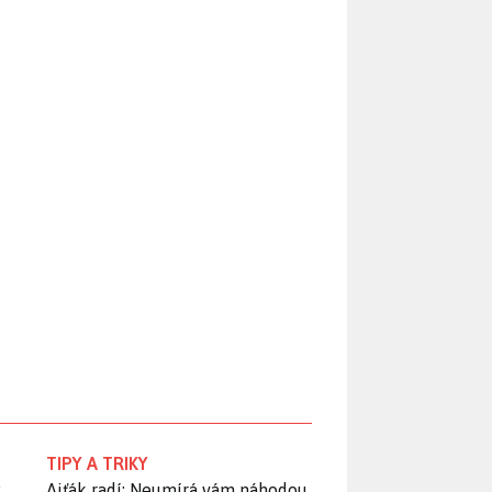
TIPY A TRIKY
:
Ajťák radí: Neumírá vám náhodou