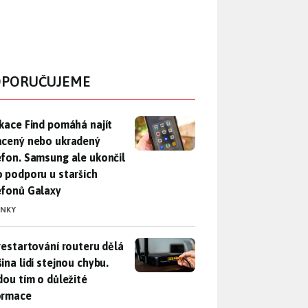
PORUČUJEME
ikace Find pomáhá najít ztracený nebo ukradený telefon. Samsu
ikace Find pomáhá najít
acený nebo ukradený
efon. Samsung ale ukončil
o podporu u starších
efonů Galaxy
INKY
restartování routeru dělá většina lidí stejnou chybu. Přijdou t
 restartování routeru dělá
ina lidí stejnou chybu.
jdou tím o důležité
ormace