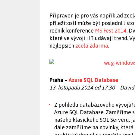
Připraven je pro vás například zce
příležitostí může být poslední list
ročník konference
MS Fest 2014
. D
které ve vývoji i IT udávají trend. 
nejlepších
zcela zdarma
.
Praha –
Azure SQL Database
13. listopadu 2014 od 17:30 – David
Z pohledu databázového vývojáře
Azure SQL Database. Zaměříme se n
našeho klasického SQL Serveru, j
dále zaměříme na novinky, která t
praktický dopad na použitelnost 