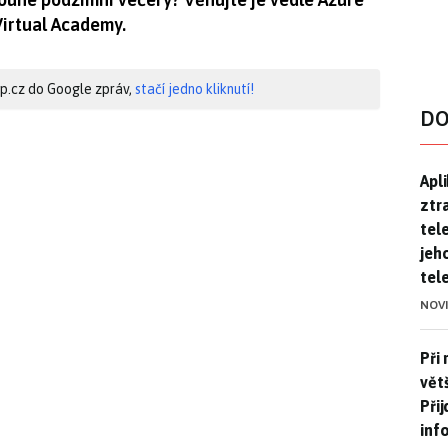
Virtual Academy.
hip.cz do Google zpráv,
stačí jedno kliknutí!
DO
Apl
Apl
ztr
tel
jeh
tel
NOV
Při 
Při
větš
Při
inf