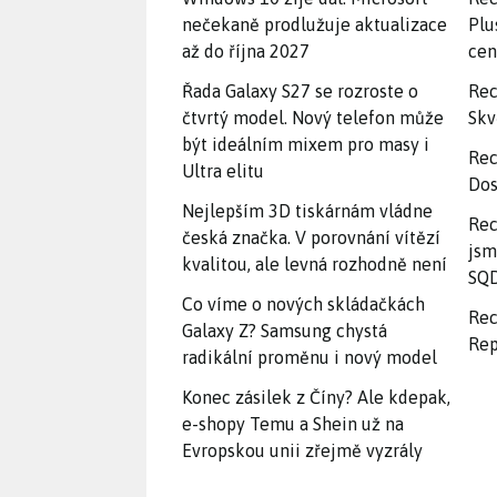
nečekaně prodlužuje aktualizace
Plu
až do října 2027
ce
Řada Galaxy S27 se rozroste o
Rec
čtvrtý model. Nový telefon může
Skv
být ideálním mixem pro masy i
Rec
Ultra elitu
Dos
Nejlepším 3D tiskárnám vládne
Rec
česká značka. V porovnání vítězí
jsm
kvalitou, ale levná rozhodně není
SQD
Co víme o nových skládačkách
Rec
Galaxy Z? Samsung chystá
Rep
radikální proměnu i nový model
Konec zásilek z Číny? Ale kdepak,
e-shopy Temu a Shein už na
Evropskou unii zřejmě vyzrály