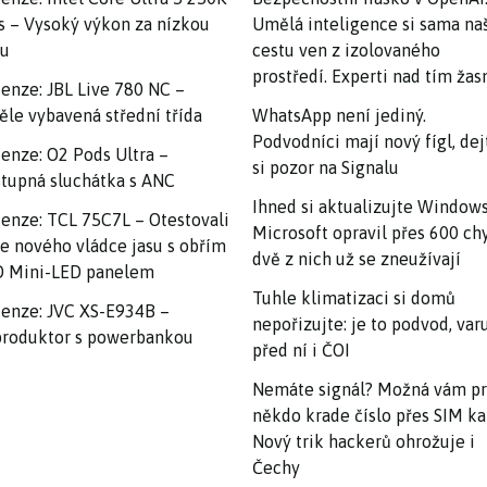
s – Vysoký výkon za nízkou
Umělá inteligence si sama na
nu
cestu ven z izolovaného
prostředí. Experti nad tím ža
enze: JBL Live 780 NC –
ěle vybavená střední třída
WhatsApp není jediný.
Podvodníci mají nový fígl, dej
enze: O2 Pods Ultra –
si pozor na Signalu
tupná sluchátka s ANC
Ihned si aktualizujte Windows
enze: TCL 75C7L – Otestovali
Microsoft opravil přes 600 ch
e nového vládce jasu s obřím
dvě z nich už se zneužívají
 Mini-LED panelem
Tuhle klimatizaci si domů
enze: JVC XS-E934B –
nepořizujte: je to podvod, var
roduktor s powerbankou
před ní i ČOI
Nemáte signál? Možná vám p
někdo krade číslo přes SIM ka
Nový trik hackerů ohrožuje i
Čechy