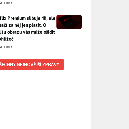
 A TRIKY
lix Premium slibuje 4K, ale nestačí za něj jen platit. O kvalitu
flix Premium slibuje 4K, ale
ačí za něj jen platit. O
litu obrazu vás může ošidit
ohlížeč
 A TRIKY
ŠECHNY NEJNOVĚJŠÍ ZPRÁVY