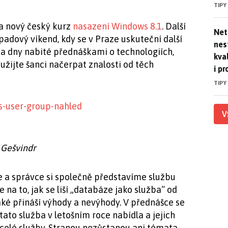
TIPY
la nový český kurz
nasazení Windows 8.1
. Další
Netf
Net
opadový víkend, kdy se v Praze uskuteční další
nest
va dny nabité přednáškami o technologiích,
kva
Využijte šanci načerpat znalosti od těch
i pr
TIPY
V
 Gešvindr
 a správce si společně představíme službu
a to, jak se liší „databáze jako služba“ od
aké přináší výhody a nevýhody. V přednášce se
ato služba v letošním roce nabídla a jejich
celé služby. Stranou nezůstanou ani témata