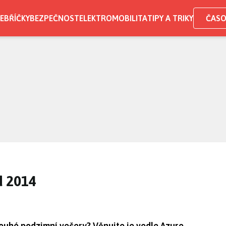
EBŘÍČKY
BEZPEČNOST
ELEKTROMOBILITA
TIPY A TRIKY
ČASO
d 2014
louhé podzimní večery? Věnujte je vedle Azure