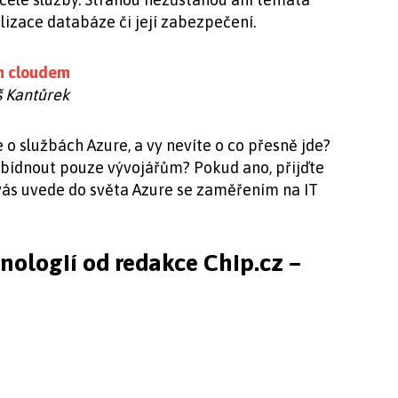
izace databáze či její zabezpečení.
ím cloudem
š Kantůrek
e o službách Azure, a vy nevíte o co přesně jde?
abídnout pouze vývojářům? Pokud ano, přijďte
vás uvede do světa Azure se zaměřením na IT
hnologií od redakce Chip.cz –