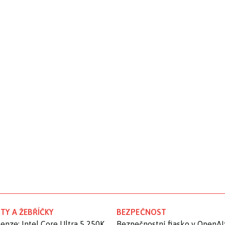
TY A ŽEBŘÍČKY
BEZPEČNOST
enze: Intel Core Ultra 5 250K
Bezpečnostní fiasko v OpenAI