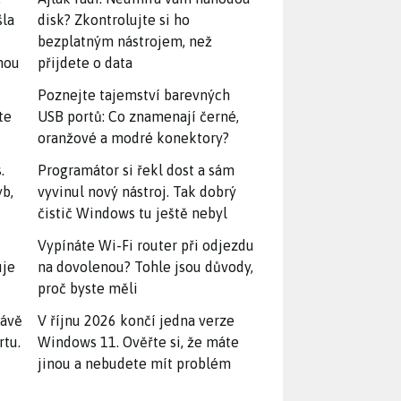
šla
disk? Zkontrolujte si ho
bezplatným nástrojem, než
snou
přijdete o data
Poznejte tajemství barevných
te
USB portů: Co znamenají černé,
oranžové a modré konektory?
.
Programátor si řekl dost a sám
yb,
vyvinul nový nástroj. Tak dobrý
čistič Windows tu ještě nebyl
Vypínáte Wi-Fi router při odjezdu
uje
na dovolenou? Tohle jsou důvody,
proč byste měli
rávě
V říjnu 2026 končí jedna verze
rtu.
Windows 11. Ověřte si, že máte
jinou a nebudete mít problém