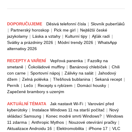
DOPORUČUJEME
Děsivá telefonní čísla
|
Slovník puberťáků
|
Partnerský horoskop
|
Pick me girl
|
Nejtěžší české
jazykolamy
|
Láska a vztahy
|
Kulturní tipy
|
Ajťák radí
|
Svátky a prázdniny 2026
|
Módní trendy 2026
|
WhatsApp
alternativy 2026
RECEPTY A VAŘENÍ
Vepřová panenka
|
Fazolky na
smetaně
|
Čokoládové muffiny
|
Banánový chlebíček
|
Chili
con carne
|
Sportovní nápoj
|
Zálivky na salát
|
Jahodový
džem
|
Zelná polévka
|
Třešňová bublanina
|
Sekaná recept
|
Perník
|
Lečo
|
Recepty s rybízem
|
Domácí housky
|
Zapečené brambory s uzeným
AKTUÁLNÍ TÉMATA
Jak nastavit Wi-Fi
|
Varování před
kyberútoky
|
Instalace Windows 11 na starší počítač
|
Nový
skládací Samsung
|
Konec modré smrti Windows?
|
Windows
11 zdarma
|
Anthropic Mythos
|
Nouzové otevírání pračky
|
Aktualizace Androidu 16
|
Elektromobilita
|
iPhone 17
|
VLC