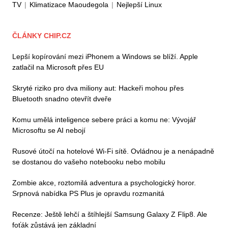
TV
|
Klimatizace Maoudegola
|
Nejlepší Linux
ČLÁNKY CHIP.CZ
Lepší kopírování mezi iPhonem a Windows se blíží. Apple
zatlačil na Microsoft přes EU
Skryté riziko pro dva miliony aut: Hackeři mohou přes
Bluetooth snadno otevřít dveře
Komu umělá inteligence sebere práci a komu ne: Vývojář
Microsoftu se AI nebojí
Rusové útočí na hotelové Wi-Fi sítě. Ovládnou je a nenápadně
se dostanou do vašeho notebooku nebo mobilu
Zombie akce, roztomilá adventura a psychologický horor.
Srpnová nabídka PS Plus je opravdu rozmanitá
Recenze: Ještě lehčí a štíhlejší Samsung Galaxy Z Flip8. Ale
foťák zůstává jen základní