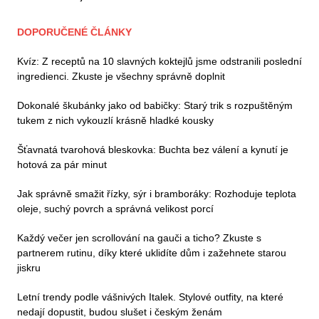
DOPORUČENÉ ČLÁNKY
Kvíz: Z receptů na 10 slavných koktejlů jsme odstranili poslední
ingredienci. Zkuste je všechny správně doplnit
Dokonalé škubánky jako od babičky: Starý trik s rozpuštěným
tukem z nich vykouzlí krásně hladké kousky
Šťavnatá tvarohová bleskovka: Buchta bez válení a kynutí je
hotová za pár minut
Jak správně smažit řízky, sýr i bramboráky: Rozhoduje teplota
oleje, suchý povrch a správná velikost porcí
Každý večer jen scrollování na gauči a ticho? Zkuste s
partnerem rutinu, díky které uklidíte dům i zažehnete starou
jiskru
Letní trendy podle vášnivých Italek. Stylové outfity, na které
nedají dopustit, budou slušet i českým ženám