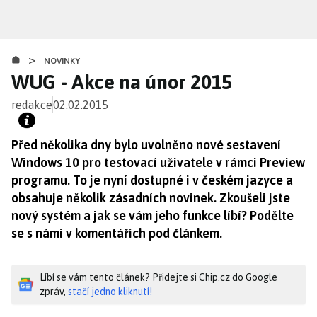
Přejít
k
hlavnímu
>
obsahu
NOVINKY
WUG - Akce na únor 2015
redakce
02.02.2015
Před několika dny bylo uvolněno nové sestavení
Windows 10 pro testovací uživatele v rámci Preview
programu. To je nyní dostupné i v českém jazyce a
obsahuje několik zásadních novinek. Zkoušeli jste
nový systém a jak se vám jeho funkce líbí? Podělte
se s námi v komentářích pod článkem.
Líbí se vám tento článek? Přidejte si Chip.cz do Google
zpráv,
stačí jedno kliknutí!