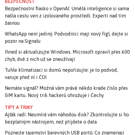
BEZPEČNOST
Bezpečnostní fiasko v OpenAI: Umělá inteligence si sama
našla cestu ven z izolovaného prostředí. Experti nad tím
žasnou
WhatsApp není jediný. Podvodníci mají nový fígl, dejte si
pozor na Signalu
Ihned si aktualizujte Windows. Microsoft opravil přes 600
chyb, dvě z nich už se zneužívají
Tuhle klimatizaci si domů nepořizujte: je to podvod,
varuje před ní i ČOI
Nemáte signál? Možná vám právě někdo krade číslo přes
SIM kartu. Nový trik hackerů ohrožuje i Čechy
TIPY A TRIKY
Ajťák radí: Neumírá vám náhodou disk? Zkontrolujte si ho
bezplatným nástrojem, než přijdete o data
Poznejte tajemství barevných USB portů: Co znamenají