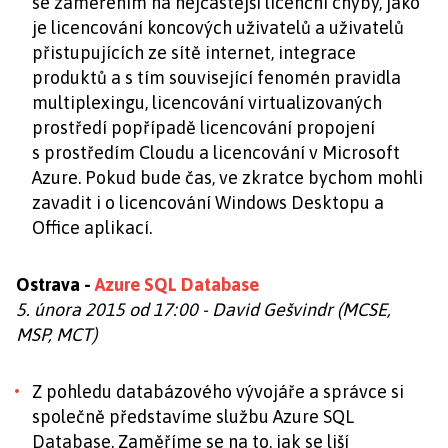
se zaměřením na nejčastější licenční chyby, jako
je licencování koncových uživatelů a uživatelů
přistupujících ze sítě internet, integrace
produktů a s tím související fenomén pravidla
multiplexingu, licencování virtualizovaných
prostředí popřípadě licencování propojení
s prostředím Cloudu a licencování v Microsoft
Azure. Pokud bude čas, ve zkratce bychom mohli
zavadit i o licencování Windows Desktopu a
Office aplikací.
Ostrava -
Azure SQL Database
5. února 2015 od 17:00 -
David Gešvindr (MCSE,
MSP, MCT)
Z pohledu databázového vývojáře a správce si
společně představíme službu Azure SQL
Database. Zaměříme se na to, jak se liší