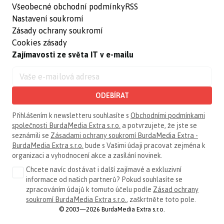
Všeobecné obchodní podmínky
RSS
Nastavení soukromí
Zásady ochrany soukromí
Cookies zásady
Zajímavosti ze světa IT v e-mailu
ODEBÍRAT
Přihlášením k newsletteru souhlasíte s
Obchodními podmínkami
společnosti BurdaMedia Extra s.r.o.
a potvrzujete, že jste se
seznámili se
Zásadami ochrany soukromí BurdaMedia Extra -
BurdaMedia Extra s.r.o.
bude s Vašimi údaji pracovat zejména k
organizaci a vyhodnocení akce a zasílání novinek.
Chcete navíc dostávat i další zajímavé a exkluzivní
informace od našich partnerů? Pokud souhlasíte se
zpracováním údajů k tomuto účelu podle
Zásad ochrany
soukromí BurdaMedia Extra s.r.o.
, zaškrtněte toto pole.
© 2003—2026 BurdaMedia Extra s.r.o.