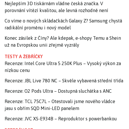
Nejlepším 3D tiskárnám vládne česká značka. V
porovnání vítězí kvalitou, ale levná rozhodně není
Co víme o nových skládačkách Galaxy Z? Samsung chystá
radikální proměnu i nový model
Konec zásilek z Číny? Ale kdepak, e-shopy Temu a Shein
už na Evropskou unii zřejmě vyzrály
TESTY A ŽEBŘÍČKY
Recenze: Intel Core Ultra 5 250K Plus – Vysoký výkon za
nízkou cenu
Recenze: JBL Live 780 NC – Skvěle vybavená střední třída
Recenze: O2 Pods Ultra – Dostupná sluchátka s ANC
Recenze: TCL 75C7L – Otestovali jsme nového vládce
jasu s obřím SQD Mini-LED panelem
Recenze: JVC XS-E934B – Reproduktor s powerbankou