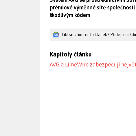
prémiové výměnné sítě společnosti 
škodlivým kódem
Líbí se vám tento článek? Přidejte si C
Kapitoly článku
AVG a LimeWire zabezpečují největš