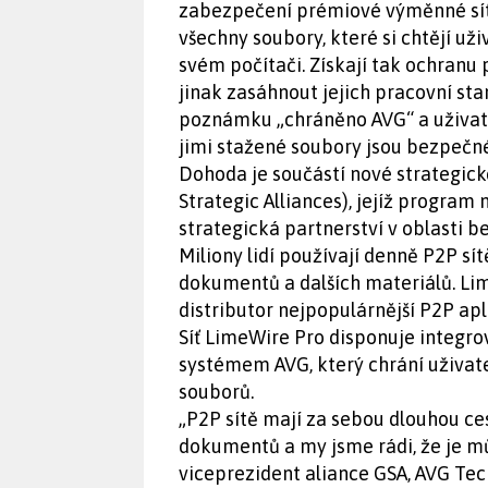
zabezpečení prémiové výměnné sítě
všechny soubory, které si chtějí už
svém počítači. Získají tak ochranu
jinak zasáhnout jejich pracovní st
poznámku „chráněno AVG“ a uživate
jimi stažené soubory jsou bezpečné
Dohoda je součástí nové strategick
Strategic Alliances), jejíž program 
strategická partnerství v oblasti b
Miliony lidí používají denně P2P sí
dokumentů a dalších materiálů. Lim
distributor nejpopulárnější P2P apl
Síť LimeWire Pro disponuje integ
systémem AVG, který chrání uživat
souborů.
„P2P sítě mají za sebou dlouhou cest
dokumentů a my jsme rádi, že je m
viceprezident aliance GSA, AVG Tec