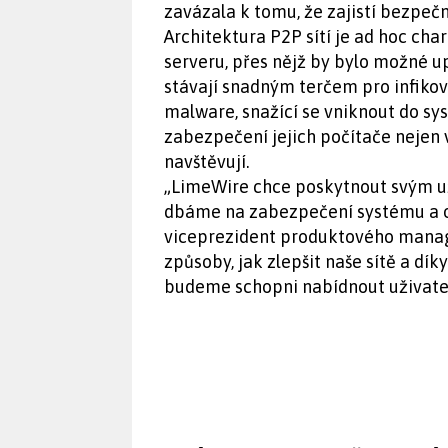
zavázala k tomu, že zajistí bezpečn
Architektura P2P sítí je ad hoc ch
serveru, přes nějž by bylo možné up
stávají snadným terčem pro infikov
malware, snažící se vniknout do sy
zabezpečení jejich počítače nejen v 
navštěvují.
„LimeWire chce poskytnout svým už
dbáme na zabezpečení systému a oc
viceprezident produktového mana
způsoby, jak zlepšit naše sítě a dí
budeme schopni nabídnout uživate