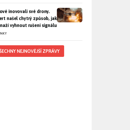
vé inovovali své drony. Expert našel chytrý způsob, jak se sna
ové inovovali své drony.
ert našel chytrý způsob, jak
snaží vyhnout rušení signálu
INKY
ŠECHNY NEJNOVĚJŠÍ ZPRÁVY