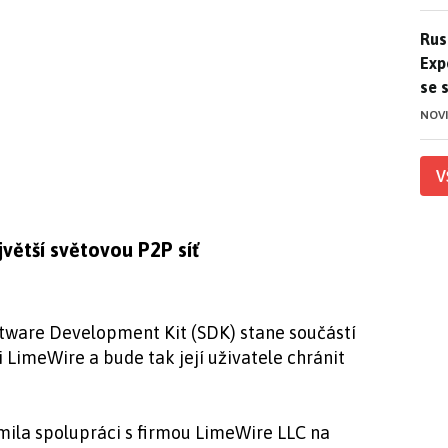
Ruso
Rus
Exp
se 
NOV
V
větší světovou P2P síť
tware Development Kit (SDK) stane součástí
LimeWire a bude tak její uživatele chránit
ila spolupráci s firmou LimeWire LLC na