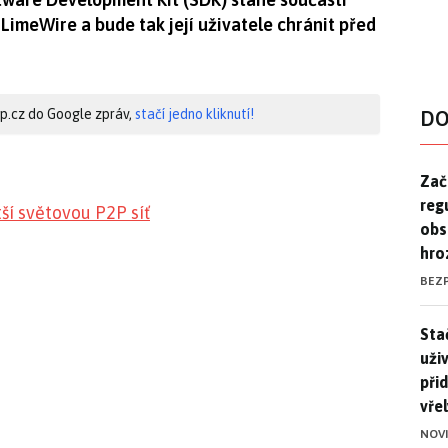
LimeWire a bude tak její uživatele chránit před
hip.cz do Google zpráv,
stačí jedno kliknutí!
DO
Zač
Zač
reg
í světovou P2P síť
obs
hro
BEZ
Stač
Sta
uži
při
vře
NOV