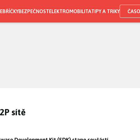
EBŘÍČKY
BEZPEČNOST
ELEKTROMOBILITA
TIPY A TRIKY
ČASO
2P sítě
tware Development Kit (SDK) stane součástí