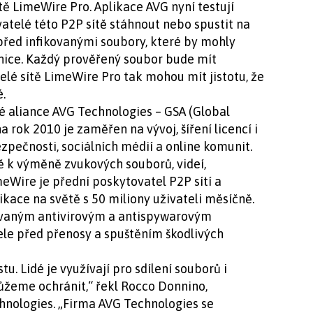
 LimeWire Pro. Aplikace AVG nyní testují
ivatelé této P2P sítě stáhnout nebo spustit na
 před infikovanými soubory, které by mohly
anice. Každý prověřený soubor bude mít
lé sítě LimeWire Pro tak mohou mít jistotu, že
.
é aliance AVG Technologies – GSA (Global
na rok 2010 je zaměřen na vývoj, šíření licencí i
ezpečnosti, sociálních médií a online komunit.
tě k výměně zvukových souborů, videí,
eWire je přední poskytovatel P2P sítí a
ikace na světě s 50 miliony uživateli měsíčně.
rovaným antivirovým a antispywarovým
ele před přenosy a spuštěním škodlivých
u. Lidé je využívají pro sdílení souborů i
ůžeme ochránit,“ řekl Rocco Donnino,
hnologies. „Firma AVG Technologies se