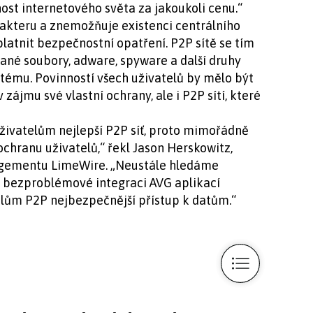
ost internetového světa za jakoukoli cenu.“
arakteru a znemožňuje existenci centrálního
latnit bezpečnostní opatření. P2P sítě se tím
ané soubory, adware, spyware a další druhy
stému. Povinností všech uživatelů by mělo být
zájmu své vlastní ochrany, ale i P2P sítí, které
ivatelům nejlepší P2P síť, proto mimořádně
hranu uživatelů,“ řekl Jason Herskowitz,
gementu LimeWire. „Neustále hledáme
ky bezproblémové integraci AVG aplikací
lům P2P nejbezpečnější přístup k datům.“