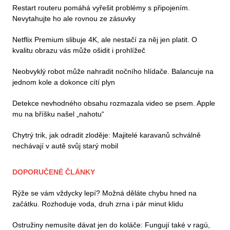
Restart routeru pomáhá vyřešit problémy s připojením.
Nevytahujte ho ale rovnou ze zásuvky
Netflix Premium slibuje 4K, ale nestačí za něj jen platit. O
kvalitu obrazu vás může ošidit i prohlížeč
Neobvyklý robot může nahradit nočního hlídače. Balancuje na
jednom kole a dokonce cítí plyn
Detekce nevhodného obsahu rozmazala video se psem. Apple
mu na bříšku našel „nahotu“
Chytrý trik, jak odradit zloděje: Majitelé karavanů schválně
nechávají v autě svůj starý mobil
DOPORUČENÉ ČLÁNKY
Rýže se vám vždycky lepí? Možná děláte chybu hned na
začátku. Rozhoduje voda, druh zrna i pár minut klidu
Ostružiny nemusíte dávat jen do koláče: Fungují také v ragú,