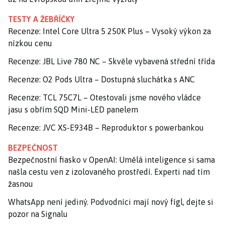
TESTY A ŽEBŘÍČKY
Recenze: Intel Core Ultra 5 250K Plus – Vysoký výkon za
nízkou cenu
Recenze: JBL Live 780 NC – Skvěle vybavená střední třída
Recenze: O2 Pods Ultra – Dostupná sluchátka s ANC
Recenze: TCL 75C7L – Otestovali jsme nového vládce
jasu s obřím SQD Mini-LED panelem
Recenze: JVC XS-E934B – Reproduktor s powerbankou
BEZPEČNOST
Bezpečnostní fiasko v OpenAI: Umělá inteligence si sama
našla cestu ven z izolovaného prostředí. Experti nad tím
žasnou
WhatsApp není jediný. Podvodníci mají nový fígl, dejte si
pozor na Signalu