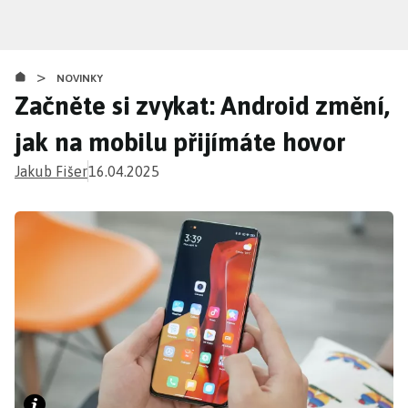
Přejít
k
hlavnímu
>
obsahu
NOVINKY
Začněte si zvykat: Android změní,
jak na mobilu přijímáte hovor
Jakub Fišer
16.04.2025