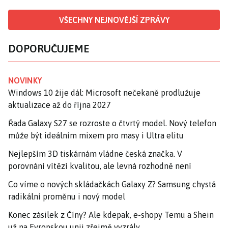
VŠECHNY NEJNOVĚJŠÍ ZPRÁVY
DOPORUČUJEME
NOVINKY
Windows 10 žije dál: Microsoft nečekaně prodlužuje
aktualizace až do října 2027
Řada Galaxy S27 se rozroste o čtvrtý model. Nový telefon
může být ideálním mixem pro masy i Ultra elitu
Nejlepším 3D tiskárnám vládne česká značka. V
porovnání vítězí kvalitou, ale levná rozhodně není
Co víme o nových skládačkách Galaxy Z? Samsung chystá
radikální proměnu i nový model
Konec zásilek z Číny? Ale kdepak, e-shopy Temu a Shein
už na Evropskou unii zřejmě vyzrály