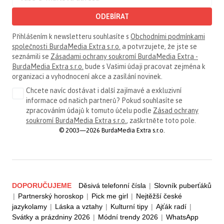
ODEBÍRAT
Přihlášením k newsletteru souhlasíte s
Obchodními podmínkami
společnosti BurdaMedia Extra s.r.o.
a potvrzujete, že jste se
seznámili se
Zásadami ochrany soukromí BurdaMedia Extra -
BurdaMedia Extra s.r.o.
bude s Vašimi údaji pracovat zejména k
organizaci a vyhodnocení akce a zasílání novinek.
Chcete navíc dostávat i další zajímavé a exkluzivní
informace od našich partnerů? Pokud souhlasíte se
zpracováním údajů k tomuto účelu podle
Zásad ochrany
soukromí BurdaMedia Extra s.r.o.
, zaškrtněte toto pole.
© 2003—2026 BurdaMedia Extra s.r.o.
DOPORUČUJEME
Děsivá telefonní čísla
|
Slovník puberťáků
|
Partnerský horoskop
|
Pick me girl
|
Nejtěžší české
jazykolamy
|
Láska a vztahy
|
Kulturní tipy
|
Ajťák radí
|
Svátky a prázdniny 2026
|
Módní trendy 2026
|
WhatsApp