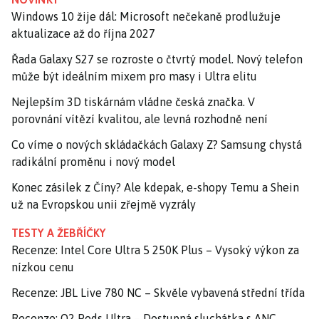
Windows 10 žije dál: Microsoft nečekaně prodlužuje
aktualizace až do října 2027
Řada Galaxy S27 se rozroste o čtvrtý model. Nový telefon
může být ideálním mixem pro masy i Ultra elitu
Nejlepším 3D tiskárnám vládne česká značka. V
porovnání vítězí kvalitou, ale levná rozhodně není
Co víme o nových skládačkách Galaxy Z? Samsung chystá
radikální proměnu i nový model
Konec zásilek z Číny? Ale kdepak, e-shopy Temu a Shein
už na Evropskou unii zřejmě vyzrály
TESTY A ŽEBŘÍČKY
Recenze: Intel Core Ultra 5 250K Plus – Vysoký výkon za
nízkou cenu
Recenze: JBL Live 780 NC – Skvěle vybavená střední třída
Recenze: O2 Pods Ultra – Dostupná sluchátka s ANC