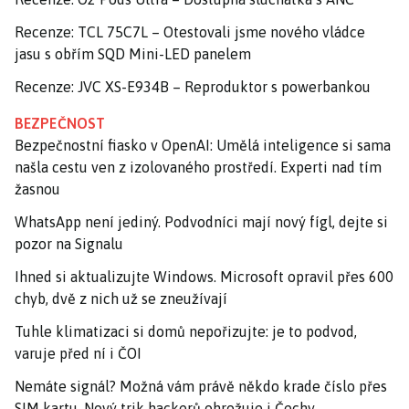
Recenze: TCL 75C7L – Otestovali jsme nového vládce
jasu s obřím SQD Mini-LED panelem
Recenze: JVC XS-E934B – Reproduktor s powerbankou
BEZPEČNOST
Bezpečnostní fiasko v OpenAI: Umělá inteligence si sama
našla cestu ven z izolovaného prostředí. Experti nad tím
žasnou
WhatsApp není jediný. Podvodníci mají nový fígl, dejte si
pozor na Signalu
Ihned si aktualizujte Windows. Microsoft opravil přes 600
chyb, dvě z nich už se zneužívají
Tuhle klimatizaci si domů nepořizujte: je to podvod,
varuje před ní i ČOI
Nemáte signál? Možná vám právě někdo krade číslo přes
SIM kartu. Nový trik hackerů ohrožuje i Čechy