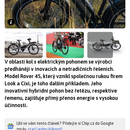
PŘEJÍT DO GALERIE
(5 FOTOGRAFIÍ)
V oblasti kol s elektrickým pohonem se výrobci
předhánějí v inovacích a netradičních řešeních.
Model Rover 45, který vznikl společnou rukou firem
Look a Cixi, je toho dalším příkladem. Jeho
inovativní hybridní pohon bez řetězu, respektive
řemenu, zajišťuje přímý přenos energie s vysokou
účinností.
Líbí se vám tento článek? Přidejte si Chip.cz do Google
zpráv,
stačí jedno kliknutí!