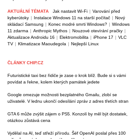
AKTUÁLNÍ TÉMATA
Jak nastavit Wi-Fi
|
Varování před
kyberútoky
|
Instalace Windows 11 na starší počítač
|
Nový
skládací Samsung
|
Konec modré smrti Windows?
|
Windows
11 zdarma
|
Anthropic Mythos
|
Nouzové otevírání pračky
|
Aktualizace Androidu 16
|
Elektromobilita
|
iPhone 17
|
VLC
TV
|
Klimatizace Maoudegola
|
Nejlepší Linux
ČLÁNKY CHIP.CZ
Futuristické taxi bez řidiče je zase o krok blíž. Bude si s vámi
povídat a řekne, kolem kterých památek jedete
Google omezuje možnosti bezplatného Gmailu, zlobí se
uživatelé. V lednu ukončí odesílání zpráv z adres třetích stran
GTA 6 může zvýšit zájem o PS5. Konzolí by měl být dostatek,
otázkou zůstává cena
Vydělal na AI, teď střeží přírodu. Šéf OpenAI poslal přes 100