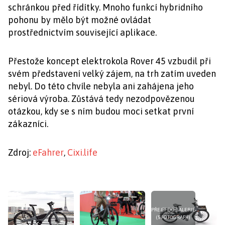
schránkou před řídítky. Mnoho funkcí hybridního
pohonu by mělo být možné ovládat
prostřednictvím související aplikace.
Přestože koncept elektrokola Rover 45 vzbudil při
svém představení velký zájem, na trh zatím uveden
nebyl. Do této chvíle nebyla ani zahájena jeho
sériová výroba. Zůstává tedy nezodpovězenou
otázkou, kdy se s ním budou moci setkat první
zákazníci.
Zdroj:
eFahrer
,
Cixi.life
PŘEJÍT DO GALERIE
(5 FOTOGRAFIÍ)