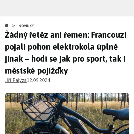
Přejít
k
hlavnímu
>
obsahu
NOVINKY
Žádný řetěz ani řemen: Francouzi
pojali pohon elektrokola úplně
jinak – hodí se jak pro sport, tak i
městské pojížďky
Jiří Palyza
12.09.2024