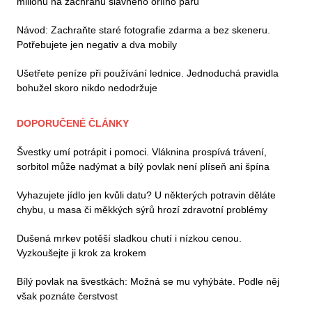
milionů na záchranu slavného orlího páru
Návod: Zachraňte staré fotografie zdarma a bez skeneru.
Potřebujete jen negativ a dva mobily
Ušetřete peníze při používání lednice. Jednoduchá pravidla
bohužel skoro nikdo nedodržuje
DOPORUČENÉ ČLÁNKY
Švestky umí potrápit i pomoci. Vláknina prospívá trávení,
sorbitol může nadýmat a bílý povlak není plíseň ani špína
Vyhazujete jídlo jen kvůli datu? U některých potravin děláte
chybu, u masa či měkkých sýrů hrozí zdravotní problémy
Dušená mrkev potěší sladkou chutí i nízkou cenou.
Vyzkoušejte ji krok za krokem
Bílý povlak na švestkách: Možná se mu vyhýbáte. Podle něj
však poznáte čerstvost