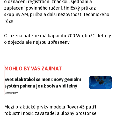
o označení registrační značkou, sjednání a
zaplacení povinného ručení, řidičský průkaz
skupiny AM, přilba a další nezbytnosti technického
rázu.
Osazená baterie má kapacitu 700 Wh, bližší detaily
o dojezdu ale nejsou upřesněny.
MOHLO BY VÁS ZAJÍMAT
Svět elektrokol se mění: nový geniální systém pohonu 
Svět elektrokol se mění: nový geniální
systém pohonu je už sotva viditelný
NOVINKY
Mezi praktické prvky modelu Rover 45 patří
robustní nosič zavazadel a úložný prostor se