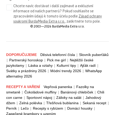
Chcete navíc dostávat i další zajímavé a exkluzivní
informace od našich partnerů? Pokud souhlasíte se
zpracováním údajů k tomuto účelu podle
Zásad ochrany
soukromí BurdaMedia Extra s.r.o.
, zaškrtněte toto pole.
© 2003—2026 BurdaMedia Extra s.r.o.
DOPORUČUJEME
Děsivá telefonní čísla
|
Slovník puberťáků
|
Partnerský horoskop
|
Pick me girl
|
Nejtěžší české
jazykolamy
|
Láska a vztahy
|
Kulturní tipy
|
Ajťák radí
|
Svátky a prázdniny 2026
|
Módní trendy 2026
|
WhatsApp
alternativy 2026
RECEPTY A VAŘENÍ
Vepřová panenka
|
Fazolky na
smetaně
|
Čokoládové muffiny
|
Banánový chlebíček
|
Chili
con carne
|
Sportovní nápoj
|
Zálivky na salát
|
Jahodový
džem
|
Zelná polévka
|
Třešňová bublanina
|
Sekaná recept
|
Perník
|
Lečo
|
Recepty s rybízem
|
Domácí housky
|
Zapečené brambory s uzeným