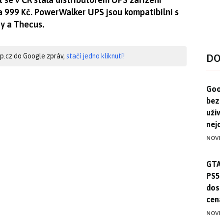
a 999 Kč. PowerWalker UPS jsou kompatibilní s
y a Thecus.
hip.cz do Google zpráv,
stačí jedno kliknutí!
DO
Goo
Goo
bez
uživ
nej
NOV
GTA
GTA
PS5
dos
cen
NOV