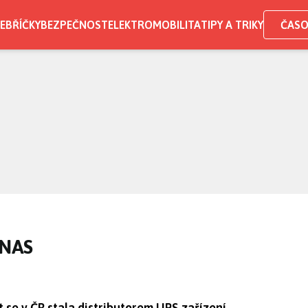
EBŘÍČKY
BEZPEČNOST
ELEKTROMOBILITA
TIPY A TRIKY
ČASO
 NAS
se v ČR stala distributorem UPS zařízení