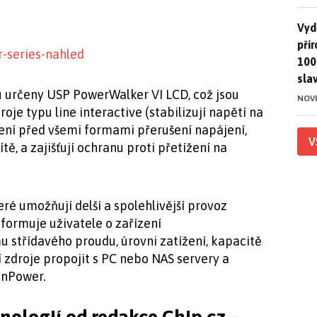
Vydě
Vydě
pří
100
sla
u určeny USP PowerWalker VI LCD, což jsou
NOV
oje typu line interactive (stabilizují napětí na
zení před všemi formami přerušení napájení,
V
ě, a zajišťují ochranu proti přetížení na
é umožňují delší a spolehlivější provoz
nformuje uživatele o zařízení
 střídavého proudu, úrovni zatížení, kapacitě
 zdroje propojit s PC nebo NAS servery a
inPower.
hnologií od redakce Chip.cz –