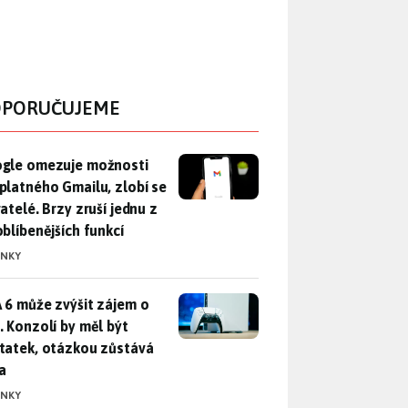
PORUČUJEME
gle omezuje možnosti bezplatného Gmailu, zlobí se uživatelé. 
gle omezuje možnosti
platného Gmailu, zlobí se
atelé. Brzy zruší jednu z
oblíbenějších funkcí
INKY
 6 může zvýšit zájem o PS5. Konzolí by měl být dostatek, otáz
 6 může zvýšit zájem o
. Konzolí by měl být
tatek, otázkou zůstává
a
INKY