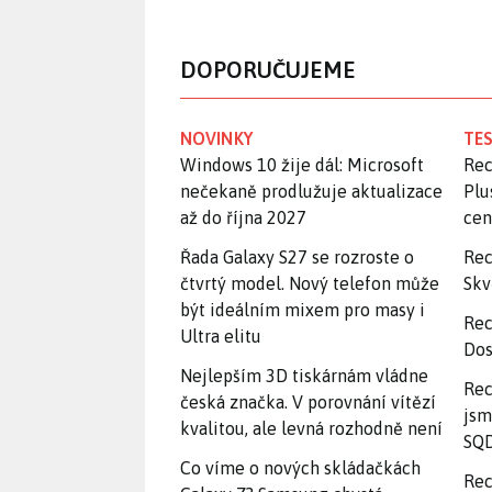
DOPORUČUJEME
NOVINKY
TES
Windows 10 žije dál: Microsoft
Rec
nečekaně prodlužuje aktualizace
Plu
až do října 2027
ce
Řada Galaxy S27 se rozroste o
Rec
čtvrtý model. Nový telefon může
Skv
být ideálním mixem pro masy i
Rec
Ultra elitu
Dos
Nejlepším 3D tiskárnám vládne
Rec
česká značka. V porovnání vítězí
jsm
kvalitou, ale levná rozhodně není
SQD
Co víme o nových skládačkách
Rec