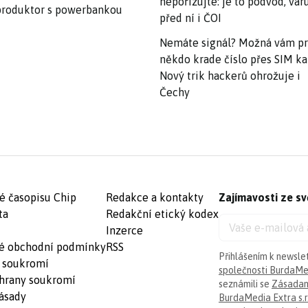
nepořizujte: je to podvod, var
roduktor s powerbankou
před ní i ČOI
Nemáte signál? Možná vám p
někdo krade číslo přes SIM ka
Nový trik hackerů ohrožuje i
Čechy
é časopisu Chip
Redakce a kontakty
Zajímavosti ze sv
ta
Redakční etický kodex
Inzerce
é obchodní podmínky
RSS
Přihlášením k newsle
 soukromí
společnosti BurdaMed
hrany soukromí
seznámili se
Zásadam
ásady
BurdaMedia Extra s.r