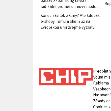
Galaxy Z? Samsung chystá
Rep
radikální proměnu i nový model
Konec zásilek z Číny? Ale kdepak,
e-shopy Temu a Shein už na
Evropskou unii zřejmě vyzrály
Předplatn
Volná mís
Reklama
Všeobecn
Nastavení
Zásady oc
Cookies z