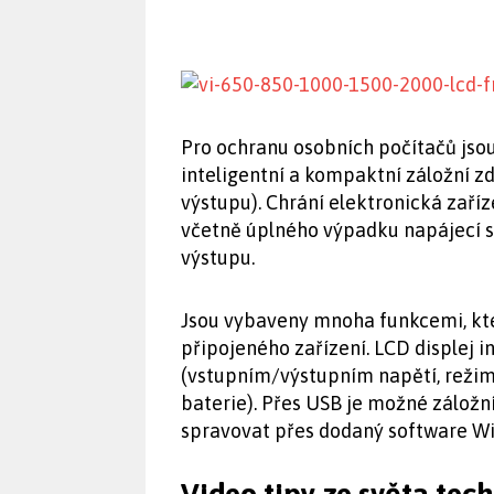
Pro ochranu osobních počítačů jso
inteligentní a kompaktní záložní zdr
výstupu). Chrání elektronická zaří
včetně úplného výpadku napájecí sít
výstupu.
Jsou vybaveny mnoha funkcemi, kter
připojeného zařízení. LCD displej i
(vstupním/výstupním napětí, režimu
baterie). Přes USB je možné záložní
spravovat přes dodaný software W
Video tipy ze světa tec