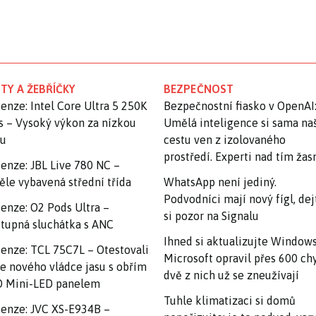
TY A ŽEBŘÍČKY
BEZPEČNOST
enze: Intel Core Ultra 5 250K
Bezpečnostní fiasko v OpenAI
s – Vysoký výkon za nízkou
Umělá inteligence si sama na
nu
cestu ven z izolovaného
prostředí. Experti nad tím ža
enze: JBL Live 780 NC –
ěle vybavená střední třída
WhatsApp není jediný.
Podvodníci mají nový fígl, dej
enze: O2 Pods Ultra –
si pozor na Signalu
tupná sluchátka s ANC
Ihned si aktualizujte Windows
enze: TCL 75C7L – Otestovali
Microsoft opravil přes 600 ch
e nového vládce jasu s obřím
dvě z nich už se zneužívají
 Mini-LED panelem
Tuhle klimatizaci si domů
enze: JVC XS-E934B –