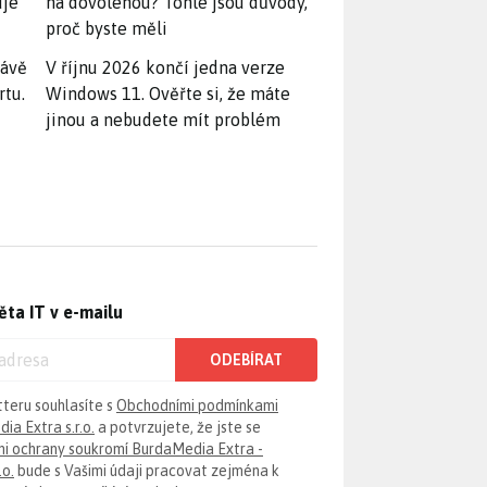
uje
na dovolenou? Tohle jsou důvody,
proč byste měli
rávě
V říjnu 2026 končí jedna verze
rtu.
Windows 11. Ověřte si, že máte
jinou a nebudete mít problém
ěta IT v e-mailu
ODEBÍRAT
tteru souhlasíte s
Obchodními podmínkami
ia Extra s.r.o.
a potvrzujete, že jste se
i ochrany soukromí BurdaMedia Extra -
.o.
bude s Vašimi údaji pracovat zejména k