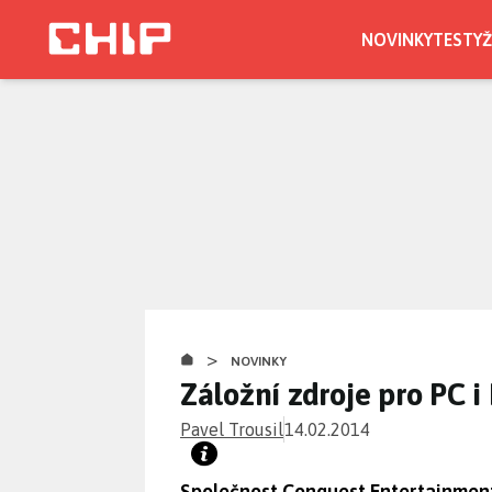
Přejít
k
NOVINKY
TESTY
Ž
hlavnímu
obsahu
>
NOVINKY
Záložní zdroje pro PC i
Pavel Trousil
14.02.2014
Společnost Conquest Entertainment 