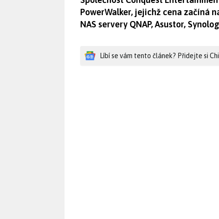
PowerWalker, jejichž cena začíná n
NAS servery QNAP, Asustor, Synolog
Líbí se vám tento článek? Přidejte si C