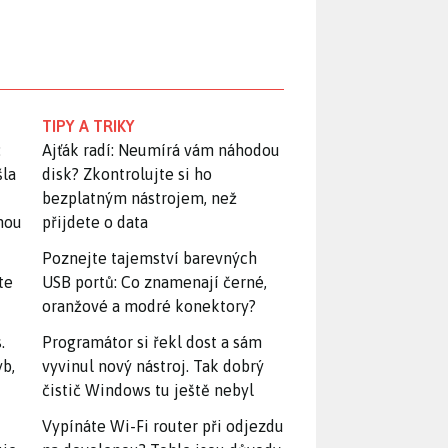
TIPY A TRIKY
:
Ajťák radí: Neumírá vám náhodou
šla
disk? Zkontrolujte si ho
bezplatným nástrojem, než
snou
přijdete o data
Poznejte tajemství barevných
te
USB portů: Co znamenají černé,
oranžové a modré konektory?
.
Programátor si řekl dost a sám
yb,
vyvinul nový nástroj. Tak dobrý
čistič Windows tu ještě nebyl
Vypínáte Wi-Fi router při odjezdu