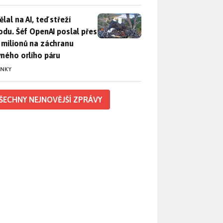
lal na AI, teď střeží přírodu. Šéf OpenAI poslal přes 100 mili
lal na AI, teď střeží
rodu. Šéf OpenAI poslal přes
 milionů na záchranu
vného orlího páru
INKY
ŠECHNY NEJNOVĚJŠÍ ZPRÁVY