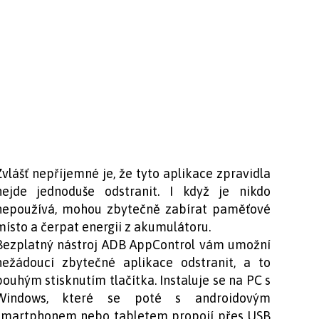
Zvlášť nepříjemné je, že tyto aplikace zpravidla
nejde jednoduše odstranit. I když je nikdo
nepoužívá, mohou zbytečně zabírat paměťové
místo a čerpat energii z akumulátoru.
Bezplatný nástroj ADB AppControl vám umožní
nežádoucí zbytečné aplikace odstranit, a to
pouhým stisknutím tlačítka. Instaluje se na PC s
Windows, které se poté s androidovým
smartphonem nebo tabletem propojí přes USB