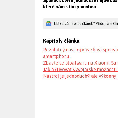
aplikací, které jednoduše nejde odst
které nám s tím pomohou.
Líbí se vám tento článek? Přidejte si C
Kapitoly článku
Bezplatný nástroj vás zbaví spoust
smartphonu
Zbavte se bloatwaru na Xiaomi, Sa
Jak aktivovat Vývojářské možnost
Nástroj je jednoduchý, ale výkonný