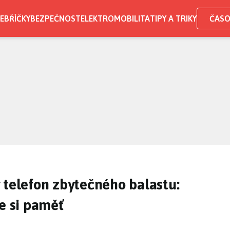
EBŘÍČKY
BEZPEČNOST
ELEKTROMOBILITA
TIPY A TRIKY
ČASO
 telefon zbytečného balastu:
te si paměť