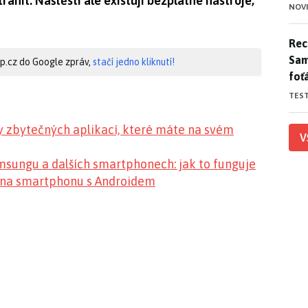
ranit. Naštěstí ale existují bezplatné nástroje,
NOV
Rece
Rece
Sam
hip.cz do Google zpráv,
stačí jedno kliknutí!
foť
TES
y zbytečných aplikací, které máte na svém
V
msungu a dalších smartphonech: jak to funguje
i na smartphonu s Androidem