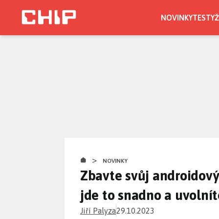
Přejít
k
NOVINKY
TESTY
Ž
hlavnímu
CHIP.CZ
obsahu
>
NOVINKY
Zbavte svůj androidový
jde to snadno a uvolní
Jiří Palyza
29.10.2023