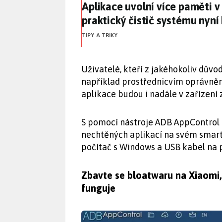
Aplikace uvolní více paměti 
Aplikace uvolní více paměti v
praktický čistič systému nyní
TIPY A TRIKY
Uživatelé, kteří z jakéhokoliv dův
například prostřednicvím oprávnění
aplikace budou i nadále v zařízení 
S pomocí nástroje ADB AppControl 
nechtěných aplikací na svém smart
počítač s Windows a USB kabel na
Zbavte se bloatwaru na Xiaomi,
funguje