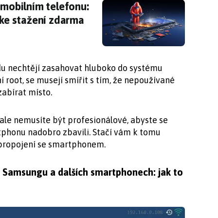
v mobilním telefonu: praktický čistič systému
 mobilním telefonu:
 ke stažení zdarma
odu nechtějí zasahovat hluboko do systému
 root, se musejí smířit s tím, že nepoužívané
zabírat místo.
ale nemusíte být profesionálové, abyste se
phonu nadobro zbavili. Stačí vám k tomu
 propojení se smartphonem.
 Samsungu a dalších smartphonech: jak to