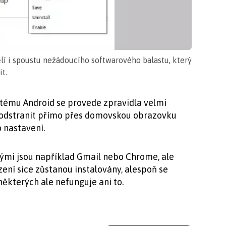
í i spoustu nežádoucího softwarového balastu, který
t.
stému Android se provede zpravidla velmi
 odstranit přímo přes domovskou obrazovku
 nastavení.
kými jsou například Gmail nebo Chrome, ale
zení sice zůstanou instalovány, alespoň se
některých ale nefunguje ani to.