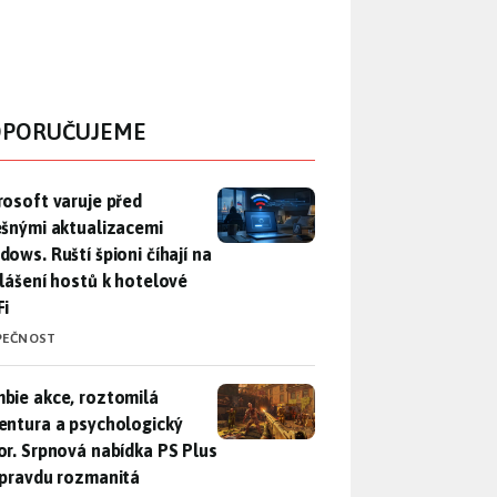
PORUČUJEME
rosoft varuje před falešnými aktualizacemi Windows. Ruští špio
rosoft varuje před
ešnými aktualizacemi
dows. Ruští špioni číhají na
hlášení hostů k hotelové
Fi
PEČNOST
bie akce, roztomilá adventura a psychologický horor. Srpnová
bie akce, roztomilá
entura a psychologický
or. Srpnová nabídka PS Plus
opravdu rozmanitá