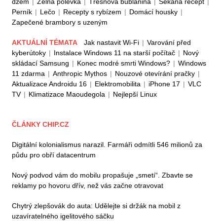
džem
|
Zelná polévka
|
Třešňová bublanina
|
Sekaná recept
|
Perník
|
Lečo
|
Recepty s rybízem
|
Domácí housky
|
Zapečené brambory s uzeným
AKTUÁLNÍ TÉMATA
Jak nastavit Wi-Fi
|
Varování před
kyberútoky
|
Instalace Windows 11 na starší počítač
|
Nový
skládací Samsung
|
Konec modré smrti Windows?
|
Windows
11 zdarma
|
Anthropic Mythos
|
Nouzové otevírání pračky
|
Aktualizace Androidu 16
|
Elektromobilita
|
iPhone 17
|
VLC
TV
|
Klimatizace Maoudegola
|
Nejlepší Linux
ČLÁNKY CHIP.CZ
Digitální kolonialismus narazil. Farmáři odmítli 546 milionů za
půdu pro obří datacentrum
Nový podvod vám do mobilu propašuje „smetí“. Zbavte se
reklamy po hovoru dřív, než vás začne otravovat
Chytrý zlepšovák do auta: Udělejte si držák na mobil z
uzavíratelného igelitového sáčku