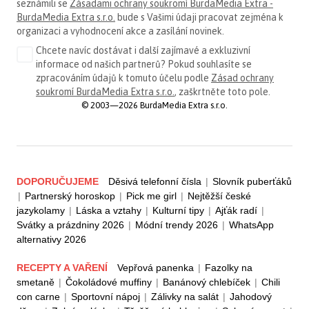
seznámili se
Zásadami ochrany soukromí BurdaMedia Extra -
BurdaMedia Extra s.r.o.
bude s Vašimi údaji pracovat zejména k
organizaci a vyhodnocení akce a zasílání novinek.
Chcete navíc dostávat i další zajímavé a exkluzivní
informace od našich partnerů? Pokud souhlasíte se
zpracováním údajů k tomuto účelu podle
Zásad ochrany
soukromí BurdaMedia Extra s.r.o.
, zaškrtněte toto pole.
© 2003—2026 BurdaMedia Extra s.r.o.
DOPORUČUJEME
Děsivá telefonní čísla
|
Slovník puberťáků
|
Partnerský horoskop
|
Pick me girl
|
Nejtěžší české
jazykolamy
|
Láska a vztahy
|
Kulturní tipy
|
Ajťák radí
|
Svátky a prázdniny 2026
|
Módní trendy 2026
|
WhatsApp
alternativy 2026
RECEPTY A VAŘENÍ
Vepřová panenka
|
Fazolky na
smetaně
|
Čokoládové muffiny
|
Banánový chlebíček
|
Chili
con carne
|
Sportovní nápoj
|
Zálivky na salát
|
Jahodový