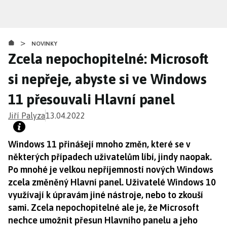
Přejít
k
hlavnímu
>
obsahu
NOVINKY
Zcela nepochopitelné: Microsoft
si nepřeje, abyste si ve Windows
11 přesouvali Hlavní panel
Jiří Palyza
13.04.2022
Windows 11 přinášejí mnoho změn, které se v
některých případech uživatelům líbí, jindy naopak.
Po mnohé je velkou nepříjemností nových Windows
zcela změněný Hlavní panel. Uživatelé Windows 10
využívají k úpravám jiné nástroje, nebo to zkouší
sami. Zcela nepochopitelné ale je, že Microsoft
nechce umožnit přesun Hlavního panelu a jeho