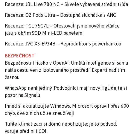
Recenze: JBL Live 780 NC – Skvěle vybavená střední třída
Recenze: O2 Pods Ultra – Dostupná sluchátka s ANC
Recenze: TCL 75C7L – Otestovali jsme nového vládce
jasu s obřím SQD Mini-LED panelem
Recenze: JVC XS-E934B – Reproduktor s powerbankou
BEZPEČNOST
Bezpečnostní fiasko v OpenAI: Umělá inteligence si sama
našla cestu ven z izolovaného prostředí. Experti nad tím
žasnou
WhatsApp není jediný. Podvodníci mají nový fígl, dejte si
pozor na Signalu
Ihned si aktualizujte Windows. Microsoft opravil přes 600
chyb, dvě z nich už se zneužívají
Tuhle klimatizaci si domů nepořizujte: je to podvod,
varuje před ní i ČOI