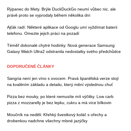
Rýpanec do Mety. Brýle DuckDuckGo neumí vůbec nic, ale
právě proto se vyprodaly během několika dní
Ajťák radí: Některé aplikace od Googlu umí vyždímat baterii
telefonu. Omezte jejich práci na pozadí
Téměř dokonalé chytré hodinky. Nová generace Samsung
Galaxy Watch Ultra2 odstranila nedostatky svého předchůdce
DOPORUČENÉ ČLÁNKY
Sangria není jen víno s ovocem. Pravá španělská verze stojí
na kvalitním základu a detailu, který mění výslednou chuť
Pizza bez mouky, po které nemusíte mít výčitky. Low carb
pizza z mozzarelly je bez lepku, cukru a má více bílkovin
Moučník na neděli: Křehký švestkový koláč s ořechy a
drobenkou nadchne všechny mlsné jazýčky