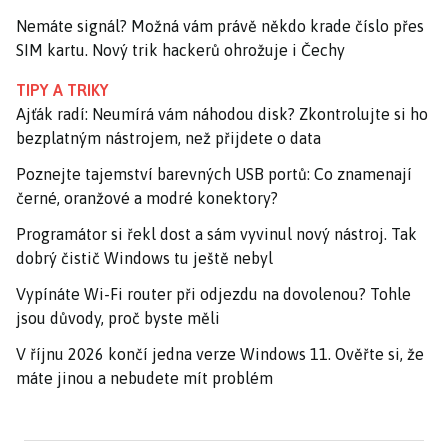
Nemáte signál? Možná vám právě někdo krade číslo přes
SIM kartu. Nový trik hackerů ohrožuje i Čechy
TIPY A TRIKY
Ajťák radí: Neumírá vám náhodou disk? Zkontrolujte si ho
bezplatným nástrojem, než přijdete o data
Poznejte tajemství barevných USB portů: Co znamenají
černé, oranžové a modré konektory?
Programátor si řekl dost a sám vyvinul nový nástroj. Tak
dobrý čistič Windows tu ještě nebyl
Vypínáte Wi-Fi router při odjezdu na dovolenou? Tohle
jsou důvody, proč byste měli
V říjnu 2026 končí jedna verze Windows 11. Ověřte si, že
máte jinou a nebudete mít problém