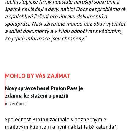
technologické firmy neustále narušují soukromí a
špatně nakládají s daty, nabízí Docs bezproblémové
a spolehlivé řešení pro úpravu dokumentů a
spolupráci. Naši uživatelé mohou bez obav vytvářet
a sdílet dokumenty a v klidu odpočívat s vědomím,
že jejich informace jsou chráněny
.“
MOHLO BY VÁS ZAJÍMAT
Nový správce hesel Proton Pass je zdarma ke stažení 
Nový správce hesel Proton Pass je
zdarma ke stažení a použití
BEZPEČNOST
Společnost Proton začínala s bezpečným e-
mailovým klientem a nyní nabízí také kalendář,