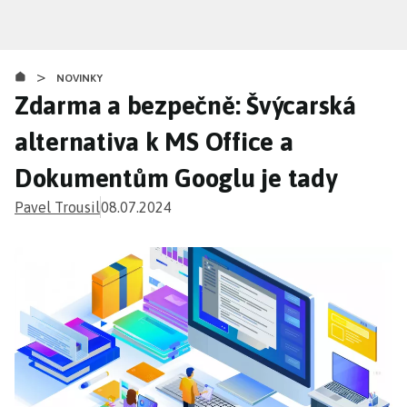
Přejít
k
hlavnímu
>
obsahu
NOVINKY
Zdarma a bezpečně: Švýcarská
alternativa k MS Office a
Dokumentům Googlu je tady
Pavel Trousil
08.07.2024