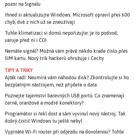
pozor na Signalu
Ihned si aktualizujte Windows. Microsoft opravil přes 600
chyb, dvě z nich už se zneužívají
Tuhle klimatizaci si domů nepořizujte: je to podvod,
varuje před ní i ČOI
Nemáte signál? Možná vám právě někdo krade číslo přes
SIM kartu. Nový trik hackerů ohrožuje i Čechy
TIPY A TRIKY
Ajťák radí: Neumírá vám náhodou disk? Zkontrolujte si ho
bezplatným nástrojem, než přijdete o data
Poznejte tajemství barevných USB portů: Co znamenají
černé, oranžové a modré konektory?
Programátor si řekl dost a sám vyvinul nový nástroj. Tak
dobrý čistič Windows tu ještě nebyl
Vypínáte Wi-Fi router při odjezdu na dovolenou? Tohle