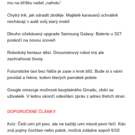
mu na bříšku našel „nahotu“
Chytrý trik, jak odradit zloděje: Majitelé karavanů schválně
nechávají v autě svůj starý mobil
Dlouho očekávaný upgrade Samsung Galaxy: Baterie u S27
poskočí na novou úroveň
Robotický kentaur děsí. Dvoumetrový robot má ale
zachraňovat životy
Futuristické taxi bez řidiče je zase o krok blíž. Bude si s vámi
povídat a řekne, kolem kterých památek jedete
Google omezuje možnosti bezplatného Gmailu, zlobí se
uživatelé. V lednu ukončí odesílání zpráv z adres třetích stran
DOPORUČENÉ ČLÁNKY
Kvíz: Češi umí pít pivo, ale ne každý umí mluvit pivní řečí. Kdo
zná pojmy čochtan nebo patok, možná zvládne aspoň 6/10