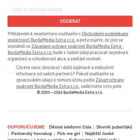
ODEBÍRAT
Přihlášením k newsletteru souhlasíte s
Obchodními podmínkami
společnosti BurdaMedia Extra s.r.o.
a potvrzujete, že jste se
seznámili se
Zásadami ochrany soukromí BurdaMedia Extra -
BurdaMedia Extra s.r.o.
bude s Vašimi údaji pracovat zejména k
organizaci a vyhodnocení akce a zasílání novinek.
Chcete navíc dostávat i další zajímavé a exkluzivní
informace od našich partnerů? Pokud souhlasíte se
zpracováním údajů k tomuto účelu podle
Zásad ochrany
soukromí BurdaMedia Extra s.r.o.
, zaškrtněte toto pole.
© 2003—2026 BurdaMedia Extra s.r.o.
DOPORUČUJEME
Děsivá telefonní čísla
|
Slovník puberťáků
|
Partnerský horoskop
|
Pick me girl
|
Nejtěžší české