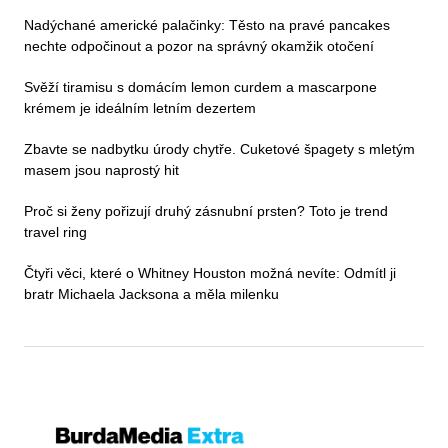
Nadýchané americké palačinky: Těsto na pravé pancakes
nechte odpočinout a pozor na správný okamžik otočení
Svěží tiramisu s domácím lemon curdem a mascarpone
krémem je ideálním letním dezertem
Zbavte se nadbytku úrody chytře. Cuketové špagety s mletým
masem jsou naprostý hit
Proč si ženy pořizují druhý zásnubní prsten? Toto je trend
travel ring
Čtyři věci, které o Whitney Houston možná nevíte: Odmítl ji
bratr Michaela Jacksona a měla milenku