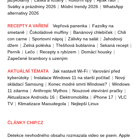
jazykolamy
|
Láska a vztahy
|
Kulturní tipy
|
Ajťák radí
|
Svátky a prázdniny 2026
|
Módní trendy 2026
|
WhatsApp
alternativy 2026
RECEPTY A VAŘENÍ
Vepřová panenka
|
Fazolky na
smetaně
|
Čokoládové muffiny
|
Banánový chlebíček
|
Chili
con carne
|
Sportovní nápoj
|
Zálivky na salát
|
Jahodový
džem
|
Zelná polévka
|
Třešňová bublanina
|
Sekaná recept
|
Perník
|
Lečo
|
Recepty s rybízem
|
Domácí housky
|
Zapečené brambory s uzeným
AKTUÁLNÍ TÉMATA
Jak nastavit Wi-Fi
|
Varování před
kyberútoky
|
Instalace Windows 11 na starší počítač
|
Nový
skládací Samsung
|
Konec modré smrti Windows?
|
Windows
11 zdarma
|
Anthropic Mythos
|
Nouzové otevírání pračky
|
Aktualizace Androidu 16
|
Elektromobilita
|
iPhone 17
|
VLC
TV
|
Klimatizace Maoudegola
|
Nejlepší Linux
ČLÁNKY CHIP.CZ
Detekce nevhodného obsahu rozmazala video se psem. Apple