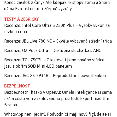
Konec zásilek z Číny? Ale kdepak, e-shopy Temu a Shein
už na Evropskou unii zřejmě vyzrály
TESTY A ŽEBŘÍČKY
Recenze: Intel Core Ultra 5 250K Plus – Vysoký výkon za
nízkou cenu
Recenze: JBL Live 780 NC – Skvěle vybavená střední třída
Recenze: O2 Pods Ultra – Dostupná sluchátka s ANC
Recenze: TCL 75C7L – Otestovali jsme nového vládce
jasu s obřím SQD Mini-LED panelem
Recenze: JVC XS-E934B – Reproduktor s powerbankou
BEZPEČNOST
Bezpečnostní fiasko v OpenAI: Umělá inteligence si sama
našla cestu ven z izolovaného prostředí. Experti nad tím
žasnou
WhatsApp není jediný. Podvodníci mají nový fígl, dejte si