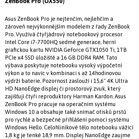
ZenBook Pro (UX550)
Asus ZenBook Pro je nejtenčím, nejlehčím a
zároveň nejvýkonnějším modelem z řady ZenBook
Pro. Využívá čtyřjádrový notebookový procesor
Intel Core i7-7700HQ sedmé generace, herní
grafickou kartu NVIDIA GeForce GTX1050 Ti, 1TB
PCIe x4 SSD úložiště a 16 GB DDR4 RAM. Tato
výbava poskytuje notebooku vysoký výpočetní
výkon a to navíc v kombinaci s až 14hodinovou
výdrží baterie. Pozornost zaslouží i 15,6" 4K Ultra
HD NanoEdge displej či prostorový zvuk, který
zajišťují čtyři reproduktory Harman Kardon. Asus
ZenBook Pro pracuje na operačním systému
Windows 10 a obsahuje také snímač otisků prstů
pro rychlé a bezpečné přihlášení pomocí systému
Windows Hello. Celohliníkové tělo notebooku vážící
1,8 kg je tenké 18,9 mm. Displej NanoEdge zaujme