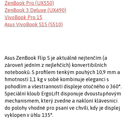
ZenBook Pro (UX550)
ZenBook 3 Deluxe (UX490)
VivoBook Pro 15
Asus VivoBook S15 (S510)
Asus ZenBook Flip S je aktuálně nejtenčím (a
zároveň jedním z nejlehčích) konvertibilních
notebooků. S profilem tenkým pouhých 10,9 mm a
hmotností 1,1 kg v sobě kombinuje eleganci s
pohodlím a všestranností displeje otočného o 360°.
Speciální kloub ErgoLift disponuje dvoustupňovým
mechanismem, který zvedne a nakloní klávesnici
do polohy vhodné pro psaní ve chvíli, kdy je displej
vyklopen v úhlu 135°.