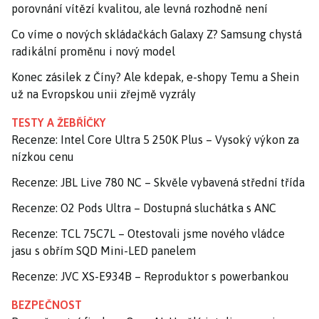
porovnání vítězí kvalitou, ale levná rozhodně není
Co víme o nových skládačkách Galaxy Z? Samsung chystá
radikální proměnu i nový model
Konec zásilek z Číny? Ale kdepak, e-shopy Temu a Shein
už na Evropskou unii zřejmě vyzrály
TESTY A ŽEBŘÍČKY
Recenze: Intel Core Ultra 5 250K Plus – Vysoký výkon za
nízkou cenu
Recenze: JBL Live 780 NC – Skvěle vybavená střední třída
Recenze: O2 Pods Ultra – Dostupná sluchátka s ANC
Recenze: TCL 75C7L – Otestovali jsme nového vládce
jasu s obřím SQD Mini-LED panelem
Recenze: JVC XS-E934B – Reproduktor s powerbankou
BEZPEČNOST