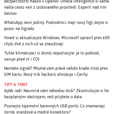
Bezpečnostní fiasko v OpenAI: Umělá inteligence si sama
našla cestu ven z izolovaného prostředí. Experti nad tím
žasnou
WhatsApp není jediný. Podvodníci mají nový fígl, dejte si
pozor na Signalu
Ihned si aktualizujte Windows. Microsoft opravil přes 600
chyb, dvě z nich už se zneužívají
Tuhle klimatizaci si domů nepořizujte: je to podvod,
varuje před ní i ČOI
Nemáte signál? Možná vám právě někdo krade číslo přes
SIM kartu. Nový trik hackerů ohrožuje i Čechy
TIPY A TRIKY
Ajťák radí: Neumírá vám náhodou disk? Zkontrolujte si ho
bezplatným nástrojem, než přijdete o data
Poznejte tajemství barevných USB portů: Co znamenají
černé, oranžové a modré konektory?