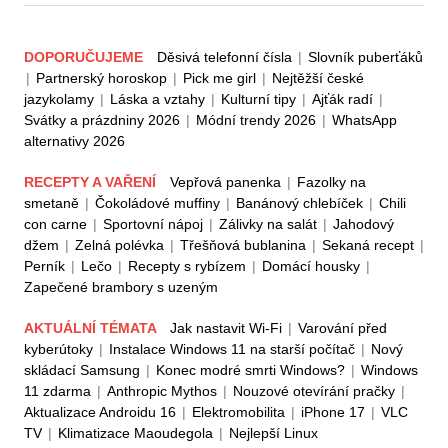
DOPORUČUJEME
Děsivá telefonní čísla
|
Slovník puberťáků
|
Partnerský horoskop
|
Pick me girl
|
Nejtěžší české
jazykolamy
|
Láska a vztahy
|
Kulturní tipy
|
Ajťák radí
|
Svátky a prázdniny 2026
|
Módní trendy 2026
|
WhatsApp
alternativy 2026
RECEPTY A VAŘENÍ
Vepřová panenka
|
Fazolky na
smetaně
|
Čokoládové muffiny
|
Banánový chlebíček
|
Chili
con carne
|
Sportovní nápoj
|
Zálivky na salát
|
Jahodový
džem
|
Zelná polévka
|
Třešňová bublanina
|
Sekaná recept
|
Perník
|
Lečo
|
Recepty s rybízem
|
Domácí housky
|
Zapečené brambory s uzeným
AKTUÁLNÍ TÉMATA
Jak nastavit Wi-Fi
|
Varování před
kyberútoky
|
Instalace Windows 11 na starší počítač
|
Nový
skládací Samsung
|
Konec modré smrti Windows?
|
Windows
11 zdarma
|
Anthropic Mythos
|
Nouzové otevírání pračky
|
Aktualizace Androidu 16
|
Elektromobilita
|
iPhone 17
|
VLC
TV
|
Klimatizace Maoudegola
|
Nejlepší Linux