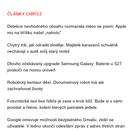
ČLÁNKY CHIP.CZ
Detekce nevhodného obsahu rozmazala video se psem. Apple
mu na bříšku našel „nahotu“
Chytrý trik, jak odradit zloděje: Majitelé karavanů schválně
nechávají v autě svůj starý mobil
Dlouho očekávaný upgrade Samsung Galaxy: Baterie u S27
poskočí na novou úroveň
Robotický kentaur děsí. Dvoumetrový robot má ale
zachraňovat životy
Futuristické taxi bez řidiče je zase o krok blíž. Bude si s vámi
povídat a řekne, kolem kterých památek jedete
Google omezuje možnosti bezplatného Gmailu, zlobí se
uživatelé. V lednu ukončí odesílání zpráv z adres třetích stran