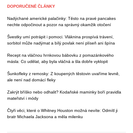
DOPORUČENÉ ČLÁNKY
Nadýchané americké palačinky: Těsto na pravé pancakes
nechte odpočinout a pozor na správný okamžik otočení
Švestky umí potrápit i pomoci. Vláknina prospívá trávení,
sorbitol může nadýmat a bílý povlak není plíseň ani špína
Recept na vláčnou hrnkovou bábovku z pomazánkového
másla: Co udělat, aby byla vláčná a šla dobře vyklopit
Šunkofleky z remosky: Z koupených těstovin uvaříme levně,
ale není nad domácí fleky
Zakrýt bříško nebo odhalit? Kodaňské maminky boří pravidla
mateřství i módy
Čtyři věci, které o Whitney Houston možná nevíte: Odmítl ji
bratr Michaela Jacksona a měla milenku