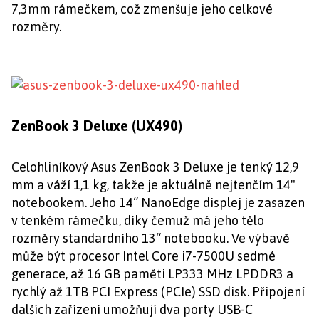
7,3mm rámečkem, což zmenšuje jeho celkové
rozměry.
ZenBook 3 Deluxe (UX490)
Celohliníkový Asus ZenBook 3 Deluxe je tenký 12,9
mm a váží 1,1 kg, takže je aktuálně nejtenčím 14"
notebookem. Jeho 14“ NanoEdge displej je zasazen
v tenkém rámečku, díky čemuž má jeho tělo
rozměry standardního 13“ notebooku. Ve výbavě
může být procesor Intel Core i7-7500U sedmé
generace, až 16 GB paměti LP333 MHz LPDDR3 a
rychlý až 1TB PCI Express (PCIe) SSD disk. Připojení
dalších zařízení umožňují dva porty USB-C