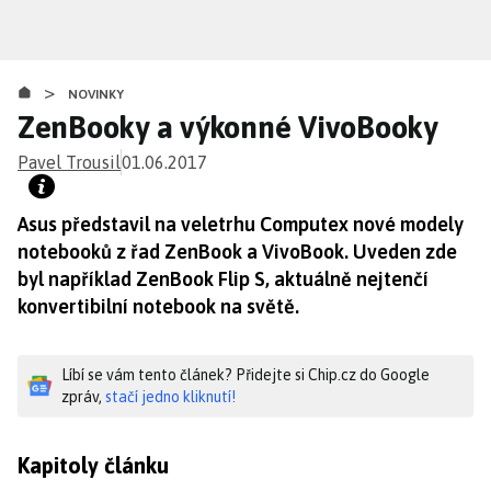
Přejít
k
hlavnímu
>
obsahu
NOVINKY
ZenBooky a výkonné VivoBooky
Pavel Trousil
01.06.2017
Asus představil na veletrhu Computex nové modely
notebooků z řad ZenBook a VivoBook. Uveden zde
byl například ZenBook Flip S, aktuálně nejtenčí
konvertibilní notebook na světě.
Líbí se vám tento článek? Přidejte si Chip.cz do Google
zpráv,
stačí jedno kliknutí!
Kapitoly článku