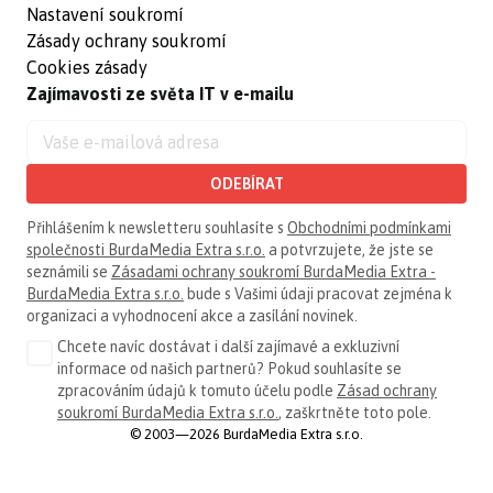
Nastavení soukromí
Zásady ochrany soukromí
Cookies zásady
Zajímavosti ze světa IT v e-mailu
ODEBÍRAT
Přihlášením k newsletteru souhlasíte s
Obchodními podmínkami
společnosti BurdaMedia Extra s.r.o.
a potvrzujete, že jste se
seznámili se
Zásadami ochrany soukromí BurdaMedia Extra -
BurdaMedia Extra s.r.o.
bude s Vašimi údaji pracovat zejména k
organizaci a vyhodnocení akce a zasílání novinek.
Chcete navíc dostávat i další zajímavé a exkluzivní
informace od našich partnerů? Pokud souhlasíte se
zpracováním údajů k tomuto účelu podle
Zásad ochrany
soukromí BurdaMedia Extra s.r.o.
, zaškrtněte toto pole.
© 2003—2026 BurdaMedia Extra s.r.o.