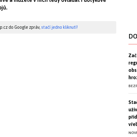
ojů.
hip.cz do Google zpráv,
stačí jedno kliknutí!
DO
Zač
Zač
reg
obs
hro
BEZ
Stač
Sta
uži
při
vře
NOV