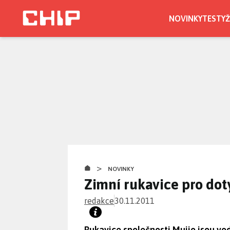
Přejít
k
NOVINKY
TESTY
Ž
hlavnímu
obsahu
>
NOVINKY
Zimní rukavice pro dot
redakce
30.11.2011
Rukavice společnosti Mujjo jsou vod