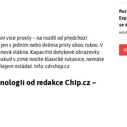
Ruso
Rus
Exp
se 
NOV
í více prosty – na rozdíl od předchozí
 jen s jedním nebo dvěma prsty obou rukou. V
V
lonová vlákna. Kapacitní dotykové obrazovky
 pokud v zimě nosíte klasické rukavice, nemáte
lejem ovládat. Info: cdrshop.cz
hnologií od redakce Chip.cz –