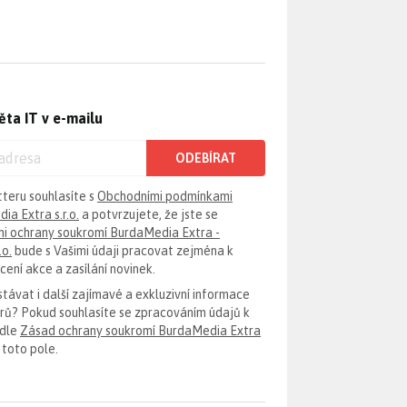
ěta IT v e-mailu
ODEBÍRAT
tteru souhlasíte s
Obchodními podmínkami
ia Extra s.r.o.
a potvrzujete, že jste se
i ochrany soukromí BurdaMedia Extra -
.o.
bude s Vašimi údaji pracovat zejména k
ení akce a zasílání novinek.
távat i další zajímavé a exkluzivní informace
erů? Pokud souhlasíte se zpracováním údajů k
odle
Zásad ochrany soukromí BurdaMedia Extra
 toto pole.