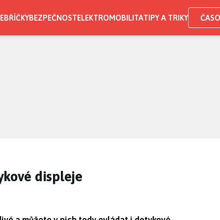
EBŘÍČKY
BEZPEČNOST
ELEKTROMOBILITA
TIPY A TRIKY
ČASO
ykové displeje
ivé a můžete v nich tedy ovládat i dotykové