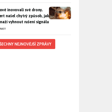
vé inovovali své drony. Expert našel chytrý způsob, jak se sna
ové inovovali své drony.
ert našel chytrý způsob, jak
snaží vyhnout rušení signálu
INKY
ŠECHNY NEJNOVĚJŠÍ ZPRÁVY