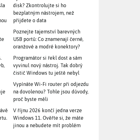
šla
disk? Zkontrolujte si ho
bezplatným nástrojem, než
snou
přijdete o data
Poznejte tajemství barevných
te
USB portů: Co znamenají černé,
oranžové a modré konektory?
.
Programátor si řekl dost a sám
yb,
vyvinul nový nástroj. Tak dobrý
čistič Windows tu ještě nebyl
Vypínáte Wi-Fi router při odjezdu
uje
na dovolenou? Tohle jsou důvody,
proč byste měli
rávě
V říjnu 2026 končí jedna verze
rtu.
Windows 11. Ověřte si, že máte
jinou a nebudete mít problém