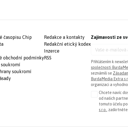
é časopisu Chip
Redakce a kontakty
Zajímavosti ze sv
ta
Redakční etický kodex
Inzerce
é obchodní podmínky
RSS
Přihlášením k newsle
 soukromí
společnosti BurdaMed
hrany soukromí
seznámili se
Zásadam
ásady
BurdaMedia Extra s.r
organizaci a vyhodnoc
Chcete navíc dos
od našich partn
tomuto účelu p
s.r.o.
, zaškrtněte