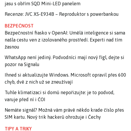
jasu s obřím SQD Mini-LED panelem
Recenze: JVC XS-E934B – Reproduktor s powerbankou
BEZPEČNOST
Bezpečnostní fiasko v OpenAI: Umělá inteligence si sama
našla cestu ven z izolovaného prostředí. Experti nad tím
žasnou
WhatsApp není jediný. Podvodníci mají nový fígl, dejte si
pozor na Signalu
Ihned si aktualizujte Windows. Microsoft opravil přes 600
chyb, dvě z nich už se zneužívají
Tuhle klimatizaci si domů nepořizujte: je to podvod,
varuje před ní i ČOI
Nemáte signál? Možná vám právě někdo krade číslo přes
SIM kartu. Nový trik hackerů ohrožuje i Čechy
TIPY A TRIKY