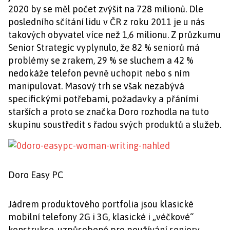
2020 by se měl počet zvýšit na 728 milionů. Dle
posledního sčítání lidu v ČR z roku 2011 je u nás
takových obyvatel více než 1,6 milionu. Z průzkumu
Senior Strategic vyplynulo, že 82 % seniorů má
problémy se zrakem, 29 % se sluchem a 42 %
nedokáže telefon pevně uchopit nebo s ním
manipulovat. Masový trh se však nezabývá
specifickými potřebami, požadavky a přáními
starších a proto se značka Doro rozhodla na tuto
skupinu soustředit s řadou svých produktů a služeb.
Doro Easy PC
Jádrem produktového portfolia jsou klasické
mobilní telefony 2G i 3G, klasické i „véčkové“
konstrukce, uzpůsobené pro používání seniory.