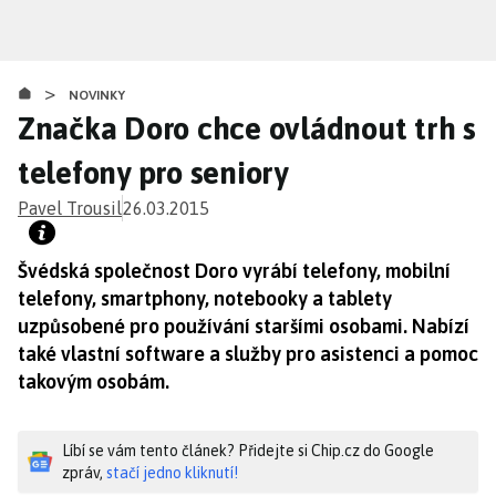
Přejít
k
hlavnímu
>
obsahu
NOVINKY
Značka Doro chce ovládnout trh s
telefony pro seniory
Pavel Trousil
26.03.2015
Švédská společnost Doro vyrábí telefony, mobilní
telefony, smartphony, notebooky a tablety
uzpůsobené pro používání staršími osobami. Nabízí
také vlastní software a služby pro asistenci a pomoc
takovým osobám.
Líbí se vám tento článek? Přidejte si Chip.cz do Google
zpráv,
stačí jedno kliknutí!