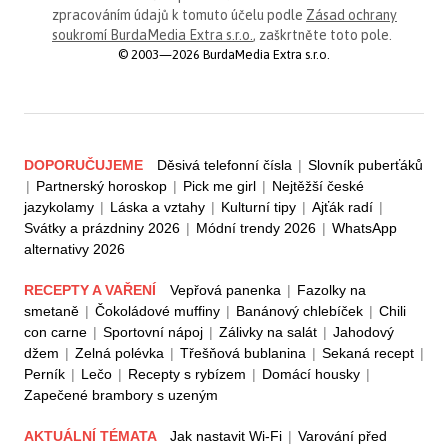
zpracováním údajů k tomuto účelu podle
Zásad ochrany
soukromí BurdaMedia Extra s.r.o.
, zaškrtněte toto pole.
© 2003—2026 BurdaMedia Extra s.r.o.
DOPORUČUJEME
Děsivá telefonní čísla
|
Slovník puberťáků
|
Partnerský horoskop
|
Pick me girl
|
Nejtěžší české
jazykolamy
|
Láska a vztahy
|
Kulturní tipy
|
Ajťák radí
|
Svátky a prázdniny 2026
|
Módní trendy 2026
|
WhatsApp
alternativy 2026
RECEPTY A VAŘENÍ
Vepřová panenka
|
Fazolky na
smetaně
|
Čokoládové muffiny
|
Banánový chlebíček
|
Chili
con carne
|
Sportovní nápoj
|
Zálivky na salát
|
Jahodový
džem
|
Zelná polévka
|
Třešňová bublanina
|
Sekaná recept
|
Perník
|
Lečo
|
Recepty s rybízem
|
Domácí housky
|
Zapečené brambory s uzeným
AKTUÁLNÍ TÉMATA
Jak nastavit Wi-Fi
|
Varování před