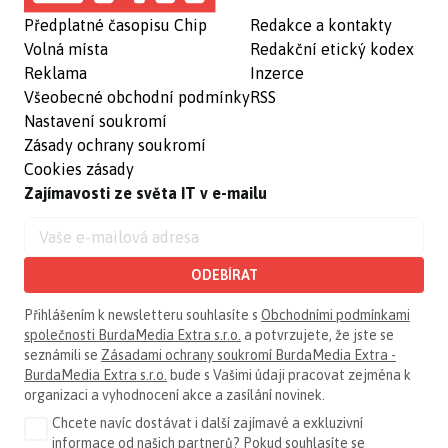
Předplatné časopisu Chip
Redakce a kontakty
Volná místa
Redakční etický kodex
Reklama
Inzerce
Všeobecné obchodní podmínky
RSS
Nastavení soukromí
Zásady ochrany soukromí
Cookies zásady
Zajímavosti ze světa IT v e-mailu
ODEBÍRAT
Přihlášením k newsletteru souhlasíte s
Obchodními podmínkami
společnosti BurdaMedia Extra s.r.o.
a potvrzujete, že jste se
seznámili se
Zásadami ochrany soukromí BurdaMedia Extra -
BurdaMedia Extra s.r.o.
bude s Vašimi údaji pracovat zejména k
organizaci a vyhodnocení akce a zasílání novinek.
Chcete navíc dostávat i další zajímavé a exkluzivní
informace od našich partnerů? Pokud souhlasíte se