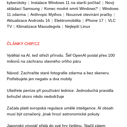
kyberútoky
|
Instalace Windows 11 na starší počítač
|
Nový
skládací Samsung
|
Konec modré smrti Windows?
|
Windows
11 zdarma
|
Anthropic Mythos
|
Nouzové otevírání pračky
|
Aktualizace Androidu 16
|
Elektromobilita
|
iPhone 17
|
VLC
TV
|
Klimatizace Maoudegola
|
Nejlepší Linux
ČLÁNKY CHIP.CZ
Vydělal na AI, teď střeží přírodu. Šéf OpenAI poslal přes 100
milionů na záchranu slavného orlího páru
Návod: Zachraňte staré fotografie zdarma a bez skeneru.
Potřebujete jen negativ a dva mobily
Ušetřete peníze při používání lednice. Jednoduchá pravidla
bohužel skoro nikdo nedodržuje
Začala platit evropská regulace umělé inteligence. AI obsah
musí být označený, jinak hrozí astronomické pokuty
Japonský vývojář přidá do své hry češtinu. Stačil zájem