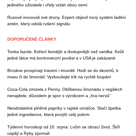
jediného uživatele i vřelý vztah obou zemí
Rusové inovovali své drony. Expert objevil nový systém ladění
antén, který odolá rušení signálu
DOPORUČENÉ ČLÁNKY
Tonka fazole: Koření levnější a dostupnější než vanilka. Kvůli
jedné látce má kontroverzní pověst a v USA je zakázané
Broskve prospívají trávení i imunitě: Hodí se do dezertů, k
masu či do limonád. Vyzkoušejte trik na rychlé loupání
Coca-Cola zmizela z Penny. Oblíbenou limonádu v regálech
nenajdete, důvodem je spor s výrobcem a „hra nervů“
Neodolatelné plněné papriky v rajské omáčce. Stačí špetka
jedné ingredience, která povýší celý pokrm
Týdenní horoskop od 10. srpna: Lvům se obrací život, Štíři
uspějí a Ryby zpomalí