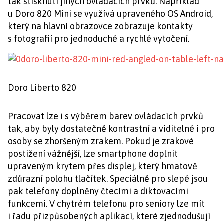
tak stisknutí jiných ovládacích prvků. Například
u Doro 820 Mini se využívá upraveného OS Android,
který na hlavní obrazovce zobrazuje kontakty
s fotografií pro jednoduché a rychlé vytočení.
Doro Liberto 820
Pracovat lze i s výběrem barev ovládacích prvků
tak, aby byly dostatečně kontrastní a viditelné i pro
osoby se zhoršeným zrakem. Pokud je zrakové
postižení vážnější, lze smartphone doplnit
upraveným krytem přes displej, který hmatově
zdůrazní polohu tlačítek. Speciálně pro slepé jsou
pak telefony doplněny čtecími a diktovacími
funkcemi. V chytrém telefonu pro seniory lze mít
i řadu přizpůsobených aplikací, které zjednodušují